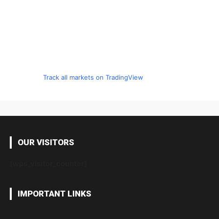
Track all markets on TradingView
OUR VISITORS
[wps_visitor_counter]
IMPORTANT LINKS