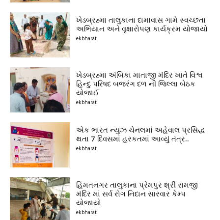
ખેડબ્રહ્મા તાલુકાના દામાવાસ ગામે સ્વચ્છતા
અભિયાન અને વૃક્ષારોપણ કાર્યક્રમ યોજાયો
ekbharat
ખેડબ્રહ્મા અંબિકા માતાજી મંદિર ખાતે વિશ્વ
હિન્દુ પરિષદ બજરંગ દળ ની જિલ્લા બેઠક
યોજાઈ
ekbharat
એક ભારત ન્યુઝ ચેનલમાં અહેવાલ પ્રસિદ્ધ
થતા 7 દિવસમાં હરકતમાં આવ્યું તંત્ર..
ekbharat
હિંમતનગર તાલુકાના પ્રેમપુર શ્રી રામજી
મંદિર માં સર્વ રોગ નિદાન સારવાર કેમ્પ
યોજાયો
ekbharat