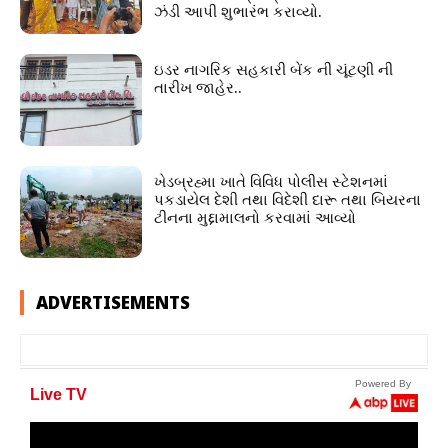
ઝંડી આપી શુભારંભ કરાવ્યો.
ઇડર નાગરિક સહકારી બેંક ની ચૂંટણી ની
તારીખ જાહેર..
ખેડબ્રહ્મા ખાતે વિવિધ પોલીસ સ્ટેશનમાં
પકડાયેલ દેશી તથા વિદેશી દારૂ તથા બિયરના
ટીનના મુદ્દામાલનો કરવામાં આવ્યો
ADVERTISEMENTS