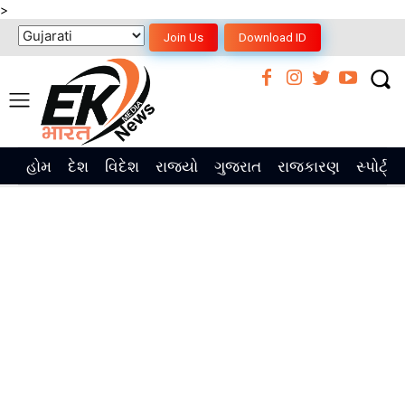
>
Join Us
Download ID
હોમ
દેશ
વિદેશ
રાજ્યો
ગુજરાત
રાજકારણ
સ્પોર્ટ્સ