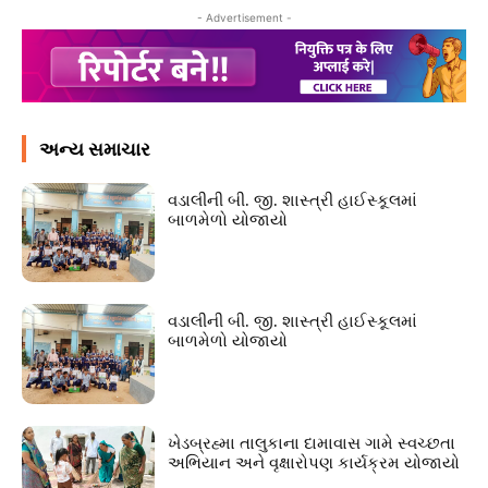
- Advertisement -
અન્ય સમાચાર
વડાલીની બી. જી. શાસ્ત્રી હાઈસ્કૂલમાં
બાળમેળો યોજાયો
વડાલીની બી. જી. શાસ્ત્રી હાઈસ્કૂલમાં
બાળમેળો યોજાયો
ખેડબ્રહ્મા તાલુકાના દામાવાસ ગામે સ્વચ્છતા
અભિયાન અને વૃક્ષારોપણ કાર્યક્રમ યોજાયો