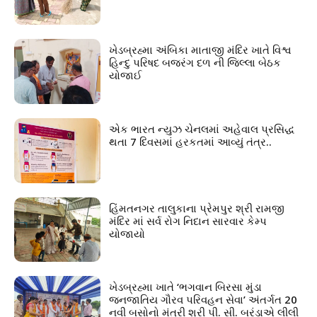
ખેડબ્રહ્મા અંબિકા માતાજી મંદિર ખાતે વિશ્વ
હિન્દુ પરિષદ બજરંગ દળ ની જિલ્લા બેઠક
યોજાઈ
એક ભારત ન્યુઝ ચેનલમાં અહેવાલ પ્રસિદ્ધ
થતા 7 દિવસમાં હરકતમાં આવ્યું તંત્ર..
હિંમતનગર તાલુકાના પ્રેમપુર શ્રી રામજી
મંદિર માં સર્વ રોગ નિદાન સારવાર કેમ્પ
યોજાયો
ખેડબ્રહ્મા ખાતે ‘ભગવાન બિરસા મુંડા
જનજાતિય ગૌરવ પરિવહન સેવા’ અંતર્ગત 20
નવી બસોનો મંત્રી શ્રી પી. સી. બરંડાએ લીલી