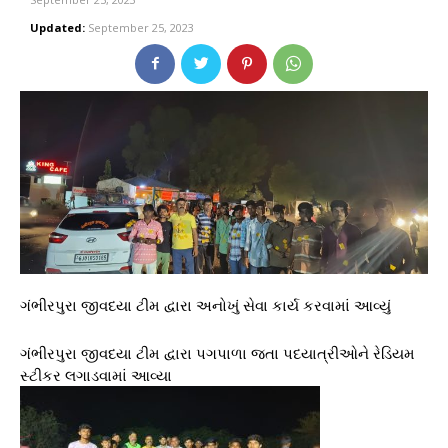
Updated:
September 25, 2023
ગંભીરપુરા જીવદયા ટીમ દ્વારા અનોખું સેવા કાર્ય કરવામાં આવ્યું
ગંભીરપુરા જીવદયા ટીમ દ્વારા પગપાળા જતા પદયાત્રીઓને રેડિયમ
સ્ટીકર લગાડવામાં આવ્યા