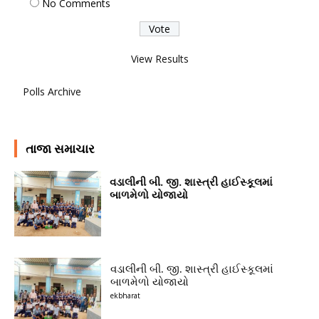
No Comments
View Results
Polls Archive
તાજા સમાચાર
વડાલીની બી. જી. શાસ્ત્રી હાઈસ્કૂલમાં
બાળમેળો યોજાયો
વડાલીની બી. જી. શાસ્ત્રી હાઈસ્કૂલમાં
બાળમેળો યોજાયો
ekbharat