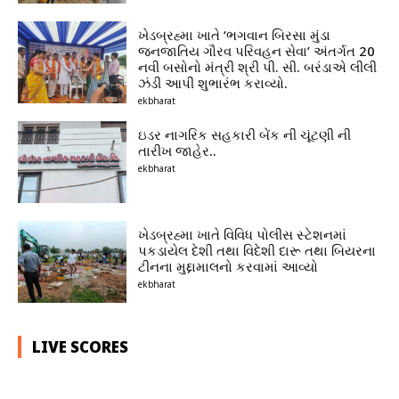
ખેડબ્રહ્મા ખાતે ‘ભગવાન બિરસા મુંડા
જનજાતિય ગૌરવ પરિવહન સેવા’ અંતર્ગત 20
નવી બસોનો મંત્રી શ્રી પી. સી. બરંડાએ લીલી
ઝંડી આપી શુભારંભ કરાવ્યો.
ekbharat
ઇડર નાગરિક સહકારી બેંક ની ચૂંટણી ની
તારીખ જાહેર..
ekbharat
ખેડબ્રહ્મા ખાતે વિવિધ પોલીસ સ્ટેશનમાં
પકડાયેલ દેશી તથા વિદેશી દારૂ તથા બિયરના
ટીનના મુદ્દામાલનો કરવામાં આવ્યો
ekbharat
LIVE SCORES