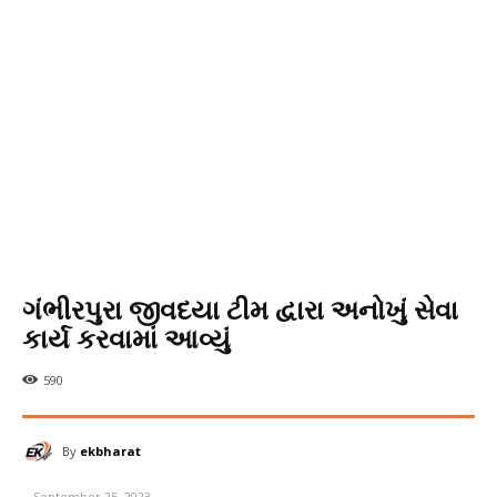
ગંભીરપુરા જીવદયા ટીમ દ્વારા અનોખું સેવા
કાર્ય કરવામાં આવ્યું
590
By
ekbharat
September 25, 2023