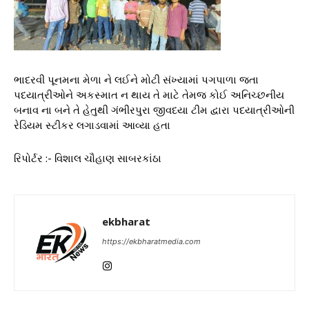
ભાદરવી પૂનમના મેળા ને લઈને મોટી સંખ્યામાં પગપાળા જતા
પદયાત્રીઓને અકસ્માત ન થાય તે માટે તેમજ કોઈ અનિચ્છનીય
બનાવ ના બને તે હેતુથી ગંભીરપુરા જીવદયા ટીમ દ્વારા પદયાત્રીઓની
રેડિયમ સ્ટીકર લગાડવામાં આવ્યા હતા
રિપોર્ટર :- વિશાલ ચૌહાણ સાબરકાંઠા
ekbharat
https://ekbharatmedia.com