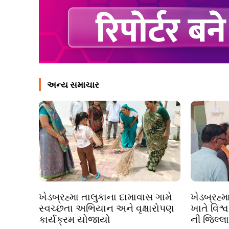
અન્ય સમાચાર
ખેડબ્રહ્મા તાલુકાના દામાવાસ ગામે
ખેડબ્રહ્મ
સ્વચ્છતા અભિયાન અને વૃક્ષારોપણ
ખાતે વિશ્
કાર્યક્રમ યોજાયો
ની જિલ્