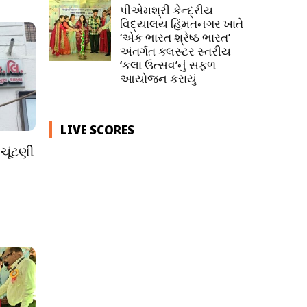
પીએમશ્રી કેન્દ્રીય
વિદ્યાલય હિંમતનગર ખાતે
‘એક ભારત શ્રેષ્ઠ ભારત’
અંતર્ગત ક્લસ્ટર સ્તરીય
‘કલા ઉત્સવ’નું સફળ
આયોજન કરાયું
LIVE SCORES
ચૂંટણી