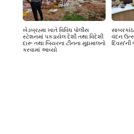
ખેડબ્રહ્મા ખાતે વિવિધ પોલીસ
સાબરકાંઠા
સ્ટેશનમાં પકડાયેલ દેશી તથા વિદેશી
વંદન ઉત્સ
દારૂ તથા બિયરના ટીનના મુદ્દામાલનો
દિવસ’ની
કરવામાં આવ્યો