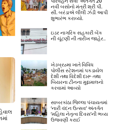
પરિવહન સેવા’ અંતર્ગત 20
નવી બસોનો મંત્રી શ્રી પી.
સી. બરંડાએ લીલી ઝંડી આપી
શુભારંભ કરાવ્યો.
ઇડર નાગરિક સહકારી બેંક
ની ચૂંટણી ની તારીખ જાહેર..
ખેડબ્રહ્મા ખાતે વિવિધ
પોલીસ સ્ટેશનમાં પકડાયેલ
દેશી તથા વિદેશી દારૂ તથા
બિયરના ટીનના મુદ્દામાલનો
કરવામાં આવ્યો
સાબરકાંઠા જિલ્લા પંચાયતમાં
‘નારી વંદન ઉત્સવ’ અંતર્ગત
હેવાલ
‘મહિલા નેતૃત્વ દિવસ’ની ભવ્ય
તમાં
ઉજવણી કરાઈ