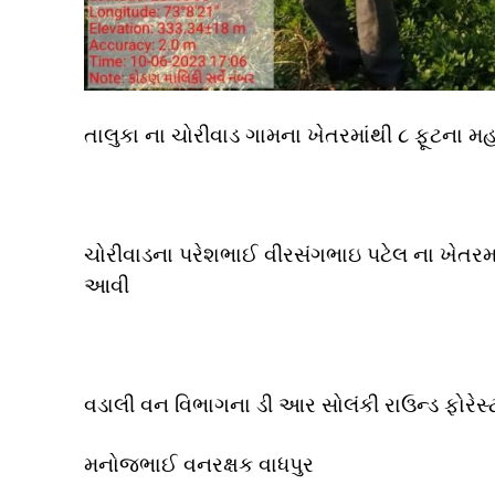
તાલુકા ના ચોરીવાડ ગામના ખેતરમાંથી ૮ ફૂટના મહ
ચોરીવાડના પરેશભાઈ વીરસંગભાઇ પટેલ ના ખેતરમ
આવી
વડાલી વન વિભાગના ડી આર સોલંકી રાઉન્ડ ફોરેસ્
મનોજભાઈ વનરક્ષક વાધપુર