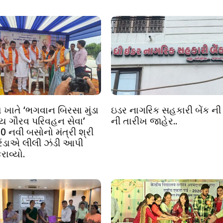
ા ખાતે ‘ભગવાન બિરસા મુંડા
ઇડર નાગરિક સહકારી બેંક ની 
 ગૌરવ પરિવહન સેવા’
ની તારીખ જાહેર..
0 નવી બસોનો મંત્રી શ્રી
બરંડાએ લીલી ઝંડી આપી
રાવ્યો.