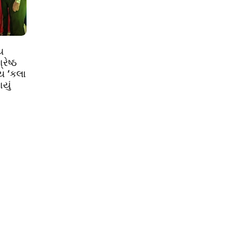
ય
ેષ્ઠ
ીય ‘કલા
યું