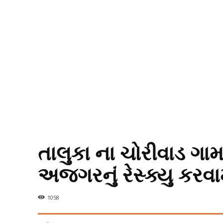
તાલુકા ના ચોરીવાડ ગા
અજગરનું રેસ્ક્યુ કરવામ
1058