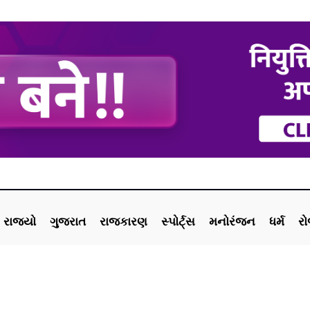
રાજ્યો
ગુજરાત
રાજકારણ
સ્પોર્ટ્સ
મનોરંજન
ધર્મ
ર