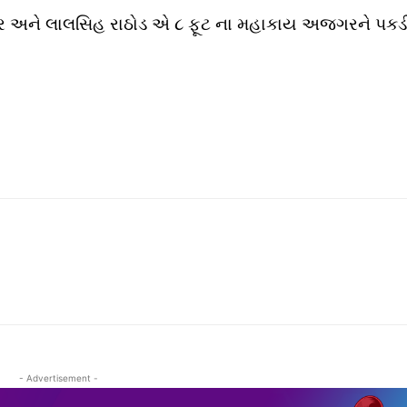
ાર અને લાલસિહ રાઠોડ એ ૮ ફૂટ ના મહાકાય અજગરને પકડ
- Advertisement -