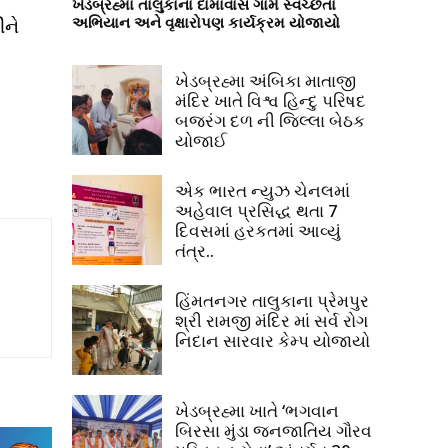
ખેડબ્રહ્મા તાલુકાના દામાવાસ ગામે સ્વચ્છતા
અભિયાન અને વૃક્ષારોપણ કાર્યક્રમ યોજાયો
ીને
ખેડબ્રહ્મા અંબિકા માતાજી
મંદિર ખાતે વિશ્વ હિન્દુ પરિષદ
બજરંગ દળ ની જિલ્લા બેઠક
યોજાઈ
એક ભારત ન્યુઝ ચેનલમાં
અહેવાલ પ્રસિદ્ધ થતા 7
દિવસમાં હરકતમાં આવ્યું
તંત્ર..
હિંમતનગર તાલુકાના પ્રેમપુર
શ્રી રામજી મંદિર માં સર્વ રોગ
નિદાન સારવાર કેમ્પ યોજાયો
ખેડબ્રહ્મા ખાતે ‘ભગવાન
બિરસા મુંડા જનજાતિય ગૌરવ