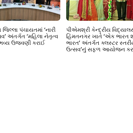
 જિલ્લા પંચાયતમાં ‘નારી
પીએમશ્રી કેન્દ્રીય વિદ્યાલ
વ’ અંતર્ગત ‘મહિલા નેતૃત્વ
હિંમતનગર ખાતે ‘એક ભારત શ્ર
 ભવ્ય ઉજવણી કરાઈ
ભારત’ અંતર્ગત ક્લસ્ટર સ્તર
ઉત્સવ’નું સફળ આયોજન કરા