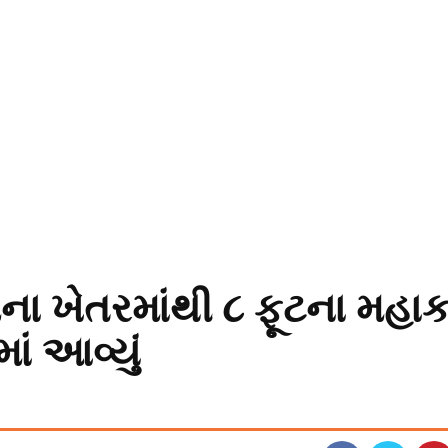
મના ખેતરમાંથી ૮ ફૂટના મહા
ાં આવ્યું