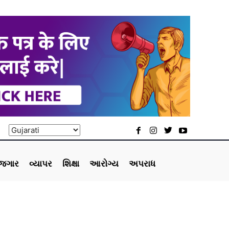
ોજગાર
વ્યાપર
શિક્ષા
આરોગ્ય
અપરાધ