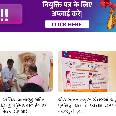
ા અંબિકા માતાજી મંદિર
એક ભારત ન્યુઝ ચેનલમાં અ
વ હિન્દુ પરિષદ બજરંગ દળ
પ્રસિદ્ધ થતા 7 દિવસમાં હરક
લા બેઠક યોજાઈ
આવ્યું તંત્ર..