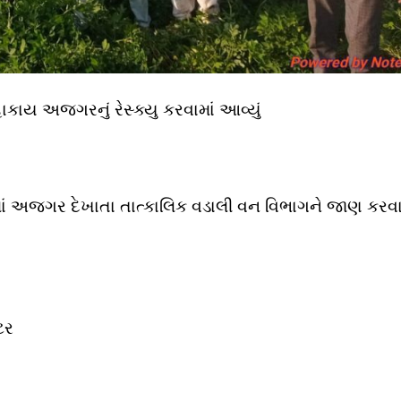
ાકાય અજગરનું રેસ્ક્યુ કરવામાં આવ્યું
ાં અજગર દેખાતા તાત્કાલિક વડાલી વન વિભાગને જાણ કરવા
ટર