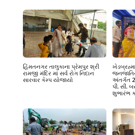
હિંમતનગર તાલુકાના પ્રેમપુર શ્રી
ખેડબ્રહ્મ
રામજી મંદિર માં સર્વ રોગ નિદાન
જનજાતિય
સારવાર કેમ્પ યોજાયો
અંતર્ગત 2
પી. સી. 
શુભારંભ ક