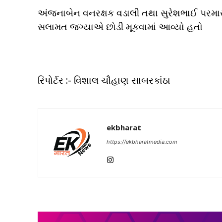
અંજનાબેન વનરક્ષક વડાલી તથા સુરેશભાઈ પરમ
સલામત જગ્યાએ છોડી મૂકવામાં આવ્યો હતો
રિપોર્ટર :- વિશાલ ચૌહાણ સાબરકાંઠા
ekbharat
https://ekbharatmedia.com