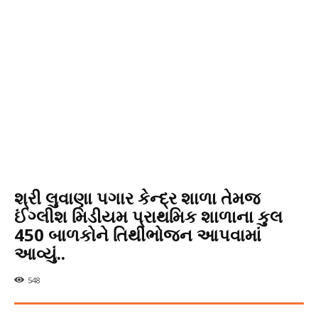
શ્રી લુવાણા પગાર કેન્દ્ર શાળા તેમજ
ઈંગ્લીશ મિડીયમ પ્રાથમિક શાળાના કુલ
450 બાળકોને તિથીભોજન આપવામાં
આવ્યું..
548