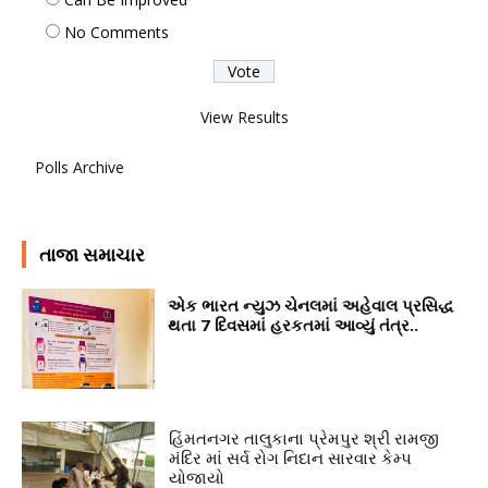
No Comments
View Results
Polls Archive
તાજા સમાચાર
એક ભારત ન્યુઝ ચેનલમાં અહેવાલ પ્રસિદ્ધ
થતા 7 દિવસમાં હરકતમાં આવ્યું તંત્ર..
હિંમતનગર તાલુકાના પ્રેમપુર શ્રી રામજી
મંદિર માં સર્વ રોગ નિદાન સારવાર કેમ્પ
યોજાયો