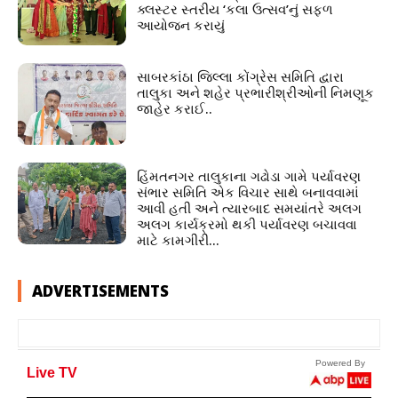
ક્લસ્ટર સ્તરીય ‘કલા ઉત્સવ’નું સફળ
આયોજન કરાયું
સાબરકાંઠા જિલ્લા કોંગ્રેસ સમિતિ દ્વારા
તાલુકા અને શહેર પ્રભારીશ્રીઓની નિમણૂક
જાહેર કરાઈ..
હિંમતનગર તાલુકાના ગઢોડા ગામે પર્યાવરણ
સંભાર સમિતિ એક વિચાર સાથે બનાવવામાં
આવી હતી અને ત્યારબાદ સમયાંતરે અલગ
અલગ કાર્યક્રમો થકી પર્યાવરણ બચાવવા
માટે કામગીરી...
ADVERTISEMENTS