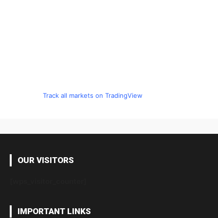
Track all markets on TradingView
OUR VISITORS
[wps_visitor_counter]
IMPORTANT LINKS