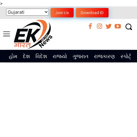
>
Join Us
Download ID
હોમ
દેશ
વિદેશ
રાજ્યો
ગુજરાત
રાજકારણ
સ્પોર્ટ્સ