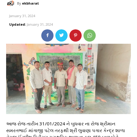
By
ekbharat
January 31, 2024
Updated:
January 31, 2024
આજ રોજ તારીખ 31/01/2024 ને બુધવાર ના રોજ શ્રીમાન
સમરતભાઈ માંગાજી પટેલ તરફથી શ્રી લુવાણા પગાર કેન્દ્ર શાળા
તેમજ ઈંગ્લીશ મિડીયમ પ્રાથમિક શાળાના કુલ 450 બાળકોને