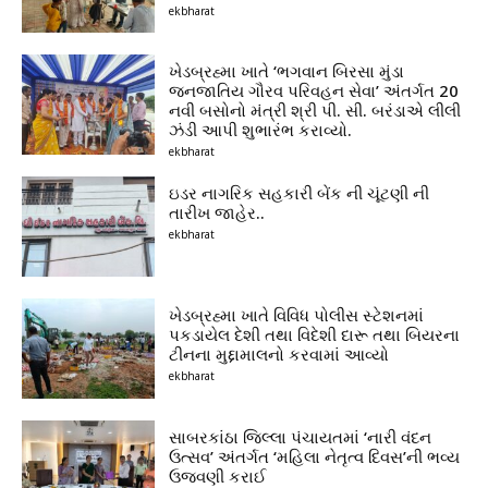
ekbharat
ખેડબ્રહ્મા ખાતે ‘ભગવાન બિરસા મુંડા
જનજાતિય ગૌરવ પરિવહન સેવા’ અંતર્ગત 20
નવી બસોનો મંત્રી શ્રી પી. સી. બરંડાએ લીલી
ઝંડી આપી શુભારંભ કરાવ્યો.
ekbharat
ઇડર નાગરિક સહકારી બેંક ની ચૂંટણી ની
તારીખ જાહેર..
ekbharat
ખેડબ્રહ્મા ખાતે વિવિધ પોલીસ સ્ટેશનમાં
પકડાયેલ દેશી તથા વિદેશી દારૂ તથા બિયરના
ટીનના મુદ્દામાલનો કરવામાં આવ્યો
ekbharat
સાબરકાંઠા જિલ્લા પંચાયતમાં ‘નારી વંદન
ઉત્સવ’ અંતર્ગત ‘મહિલા નેતૃત્વ દિવસ’ની ભવ્ય
ઉજવણી કરાઈ