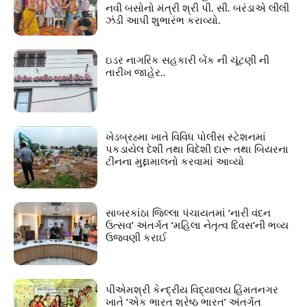
નવી બસોનો મંત્રી શ્રી પી. સી. બરંડાએ લીલી
ઝંડી આપી શુભારંભ કરાવ્યો.
ઇડર નાગરિક સહકારી બેંક ની ચૂંટણી ની
તારીખ જાહેર..
ખેડબ્રહ્મા ખાતે વિવિધ પોલીસ સ્ટેશનમાં
પકડાયેલ દેશી તથા વિદેશી દારૂ તથા બિયરના
ટીનના મુદ્દામાલનો કરવામાં આવ્યો
સાબરકાંઠા જિલ્લા પંચાયતમાં ‘નારી વંદન
ઉત્સવ’ અંતર્ગત ‘મહિલા નેતૃત્વ દિવસ’ની ભવ્ય
ઉજવણી કરાઈ
પીએમશ્રી કેન્દ્રીય વિદ્યાલય હિંમતનગર
ખાતે ‘એક ભારત શ્રેષ્ઠ ભારત’ અંતર્ગત