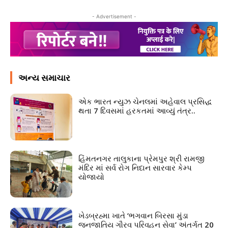
- Advertisement -
અન્ય સમાચાર
એક ભારત ન્યુઝ ચેનલમાં અહેવાલ પ્રસિદ્ધ
થતા 7 દિવસમાં હરકતમાં આવ્યું તંત્ર..
હિંમતનગર તાલુકાના પ્રેમપુર શ્રી રામજી
મંદિર માં સર્વ રોગ નિદાન સારવાર કેમ્પ
યોજાયો
ખેડબ્રહ્મા ખાતે ‘ભગવાન બિરસા મુંડા
જનજાતિય ગૌરવ પરિવહન સેવા’ અંતર્ગત 20