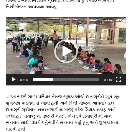
તિથીભોજન આપવામાં આવ્યું.
V
i
d
e
o
P
l
a
y
e
00:00
00:10
r
… આ સંદર્ભે શાળા પરિવાર તેમજ ભૂલકાઓએ દાતાશ્રીને ખૂબ ખૂબ
શુભેચ્છા પાઠવવામાં આવી હતી અને તિથી ભોજન આપવા બદલ
દાતાશ્રી શ્રીમાન સમરતભાઈ માગાજી પટેલ શિક્ષક સ્ટાફ અને
કલેશહર માતાજીના પૂજારી નરસી એચ દવે દાતાશ્રી નો માન
સન્માન સાથે પાઘડી પહેરાવીને સન્માન કર્યું હતું અને શુભકામના
પાઠવી હતી