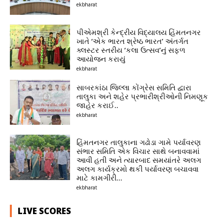
ekbharat
પીએમશ્રી કેન્દ્રીય વિદ્યાલય હિંમતનગર
ખાતે ‘એક ભારત શ્રેષ્ઠ ભારત’ અંતર્ગત
ક્લસ્ટર સ્તરીય ‘કલા ઉત્સવ’નું સફળ
આયોજન કરાયું
ekbharat
સાબરકાંઠા જિલ્લા કોંગ્રેસ સમિતિ દ્વારા
તાલુકા અને શહેર પ્રભારીશ્રીઓની નિમણૂક
જાહેર કરાઈ..
ekbharat
હિંમતનગર તાલુકાના ગઢોડા ગામે પર્યાવરણ
સંભાર સમિતિ એક વિચાર સાથે બનાવવામાં
આવી હતી અને ત્યારબાદ સમયાંતરે અલગ
અલગ કાર્યક્રમો થકી પર્યાવરણ બચાવવા
માટે કામગીરી...
ekbharat
LIVE SCORES