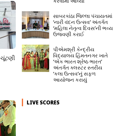
કરવામાં આવ્યો
સાબરકાંઠા જિલ્લા પંચાયતમાં
‘નારી વંદન ઉત્સવ’ અંતર્ગત
‘મહિલા નેતૃત્વ દિવસ’ની ભવ્ય
ઉજવણી કરાઈ
પીએમશ્રી કેન્દ્રીય
વિદ્યાલય હિંમતનગર ખાતે
ચૂંટણી
‘એક ભારત શ્રેષ્ઠ ભારત’
અંતર્ગત ક્લસ્ટર સ્તરીય
‘કલા ઉત્સવ’નું સફળ
આયોજન કરાયું
LIVE SCORES