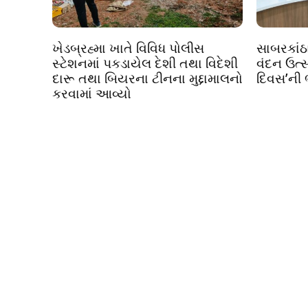
ખેડબ્રહ્મા ખાતે વિવિધ પોલીસ
સાબરકાંઠા
સ્ટેશનમાં પકડાયેલ દેશી તથા વિદેશી
વંદન ઉત્સ
દારૂ તથા બિયરના ટીનના મુદ્દામાલનો
દિવસ’ની
કરવામાં આવ્યો