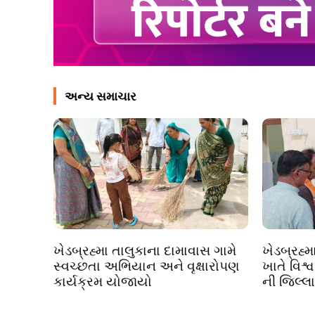
અન્ય સમાચાર
ખેડબ્રહ્મા તાલુકાના દામાવાસ ગામે
ખેડબ્રહ્મ
સ્વચ્છતા અભિયાન અને વૃક્ષારોપણ
ખાતે વિશ્
કાર્યક્રમ યોજાયો
ની જિલ્