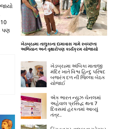
ોજાયો
ે
 10
ટે પણ
ખેડબ્રહ્મા તાલુકાના દામાવાસ ગામે સ્વચ્છતા
અભિયાન અને વૃક્ષારોપણ કાર્યક્રમ યોજાયો
ખેડબ્રહ્મા અંબિકા માતાજી
મંદિર ખાતે વિશ્વ હિન્દુ પરિષદ
બજરંગ દળ ની જિલ્લા બેઠક
યોજાઈ
એક ભારત ન્યુઝ ચેનલમાં
અહેવાલ પ્રસિદ્ધ થતા 7
દિવસમાં હરકતમાં આવ્યું
તંત્ર..