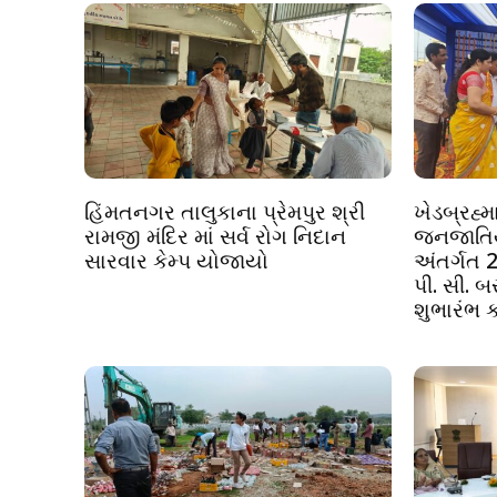
હિંમતનગર તાલુકાના પ્રેમપુર શ્રી
ખેડબ્રહ્મ
રામજી મંદિર માં સર્વ રોગ નિદાન
જનજાતિય
સારવાર કેમ્પ યોજાયો
અંતર્ગત 2
પી. સી. 
શુભારંભ ક