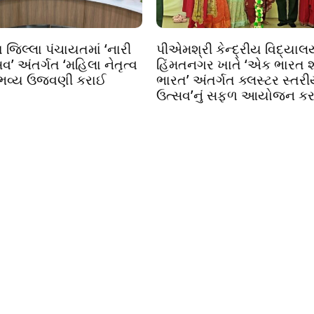
 જિલ્લા પંચાયતમાં ‘નારી
પીએમશ્રી કેન્દ્રીય વિદ્યાલ
વ’ અંતર્ગત ‘મહિલા નેતૃત્વ
હિંમતનગર ખાતે ‘એક ભારત શ્ર
 ભવ્ય ઉજવણી કરાઈ
ભારત’ અંતર્ગત ક્લસ્ટર સ્તર
ઉત્સવ’નું સફળ આયોજન કરા