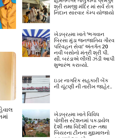
હિંમતનગર તાલુકાના પ્રેમપુર
શ્રી રામજી મંદિર માં સર્વ રોગ
નિદાન સારવાર કેમ્પ યોજાયો
ખેડબ્રહ્મા ખાતે ‘ભગવાન
બિરસા મુંડા જનજાતિય ગૌરવ
પરિવહન સેવા’ અંતર્ગત 20
નવી બસોનો મંત્રી શ્રી પી.
સી. બરંડાએ લીલી ઝંડી આપી
શુભારંભ કરાવ્યો.
ઇડર નાગરિક સહકારી બેંક
ની ચૂંટણી ની તારીખ જાહેર..
હેવાલ
ખેડબ્રહ્મા ખાતે વિવિધ
તમાં
પોલીસ સ્ટેશનમાં પકડાયેલ
દેશી તથા વિદેશી દારૂ તથા
બિયરના ટીનના મુદ્દામાલનો