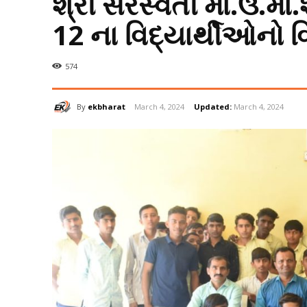
શ્રી સરસ્વતી મા.ઉ.મા
12 ના વિદ્યાર્થીઓનો 
574
By
ekbharat
March 4, 2024
Updated:
March 4, 2024