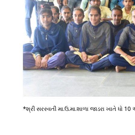
*શ્રી સરસ્વતી મા.ઉ.મા.શાળા જાડરા ખાતે ધો 10 