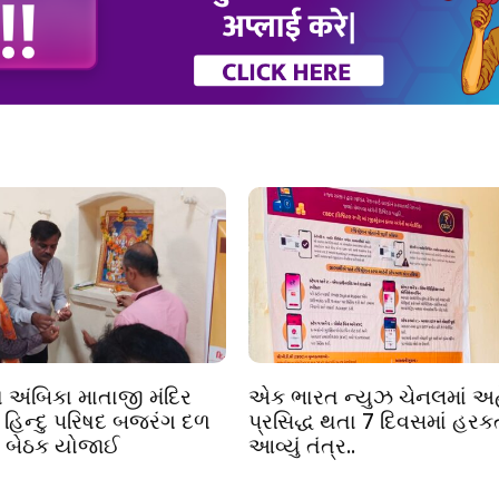
ા અંબિકા માતાજી મંદિર
એક ભારત ન્યુઝ ચેનલમાં અ
વ હિન્દુ પરિષદ બજરંગ દળ
પ્રસિદ્ધ થતા 7 દિવસમાં હરક
લા બેઠક યોજાઈ
આવ્યું તંત્ર..