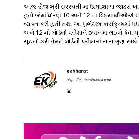
આજ રોજ શ્રી સરસ્વતી મા.ઉ.મા.શાળા જાડરા ખાત
હતો જેમાં ધોરણ 10 અને 12 ના વિદ્યાર્થીઓએ વ
વ્યક્ત કરી હતી તથા આ શુભેચ્છા કાર્યક્રમમા
અને 12 ની બોર્ડની પરીક્ષાને ધ્યાનમાં લઈને કે
સૂચનો કરી તેમને બોર્ડની પરીક્ષામાં સારા ગુણ 
ekbharat
https://ekbharatmedia.com