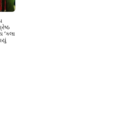
ય
ેષ્ઠ
ીય ‘કલા
યું