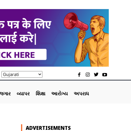
ોજગાર
વ્યાપર
શિક્ષા
આરોગ્ય
અપરાધ
ADVERTISEMENTS