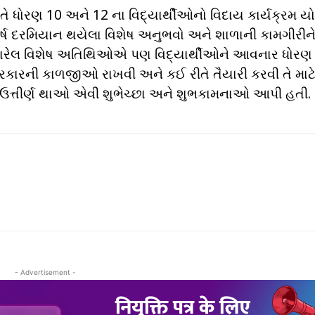
ે ધોરણ 10 અને 12 ના વિદ્યાર્થીઓનો વિદાય કાર્યક્રમ ય
ર્ષ દરમિયાન થયેલા વિશેષ અનુભવો અને શાળાની કામગીરીન
ં પધારેલ વિશેષ અતિથિઓએ પણ વિદ્યાર્થીઓને આવનાર ધોરણ
વા પ્રકારની કાળજીઓ રાખવી અને કઈ રીતે તૈયારી કરવી તે મા
સાથે ઉત્તીર્ણ થાઓ એવી શુભેચ્છા અને શુભકામનાઓ આપી હતી.
- Advertisement -