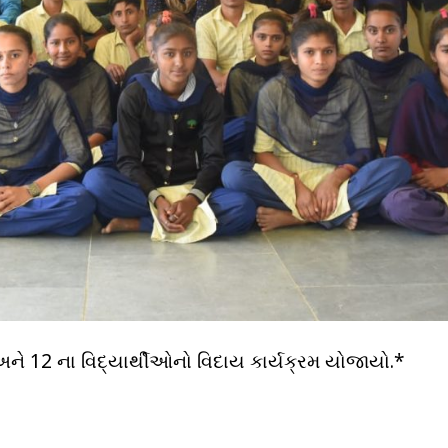
અને 12 ના વિદ્યાર્થીઓનો વિદાય કાર્યક્રમ યોજાયો.*