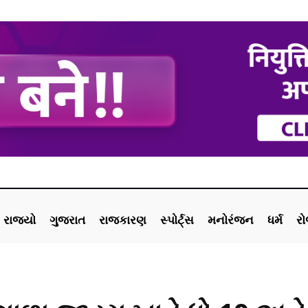
રાજ્યો
ગુજરાત
રાજકારણ
સ્પોર્ટ્સ
મનોરંજન
ધર્મ
ર