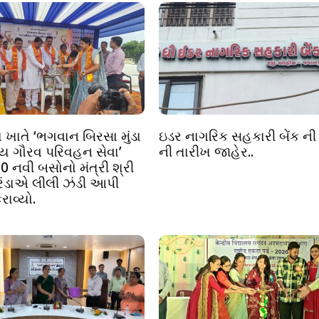
ા ખાતે ‘ભગવાન બિરસા મુંડા
ઇડર નાગરિક સહકારી બેંક ની 
 ગૌરવ પરિવહન સેવા’
ની તારીખ જાહેર..
0 નવી બસોનો મંત્રી શ્રી
બરંડાએ લીલી ઝંડી આપી
રાવ્યો.