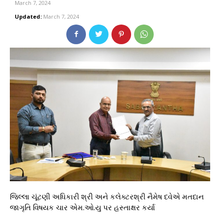
March 7, 2024
Updated:
March 7, 2024
જિલ્લા ચૂંટણી અધિકારી શ્રી અને કલેક્ટરશ્રી નૈમેષ દવેએ મતદાન
જાગૃતિ વિષયક ચાર એમ.ઓ.યુ પર હસ્તાક્ષર કર્યા