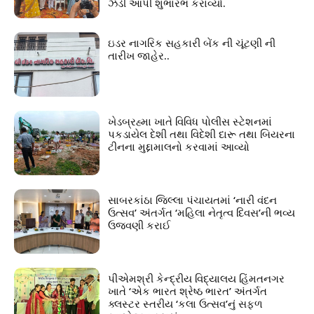
ઝંડી આપી શુભારંભ કરાવ્યો.
ઇડર નાગરિક સહકારી બેંક ની ચૂંટણી ની
તારીખ જાહેર..
ખેડબ્રહ્મા ખાતે વિવિધ પોલીસ સ્ટેશનમાં
પકડાયેલ દેશી તથા વિદેશી દારૂ તથા બિયરના
ટીનના મુદ્દામાલનો કરવામાં આવ્યો
સાબરકાંઠા જિલ્લા પંચાયતમાં ‘નારી વંદન
ઉત્સવ’ અંતર્ગત ‘મહિલા નેતૃત્વ દિવસ’ની ભવ્ય
ઉજવણી કરાઈ
પીએમશ્રી કેન્દ્રીય વિદ્યાલય હિંમતનગર
ખાતે ‘એક ભારત શ્રેષ્ઠ ભારત’ અંતર્ગત
ક્લસ્ટર સ્તરીય ‘કલા ઉત્સવ’નું સફળ