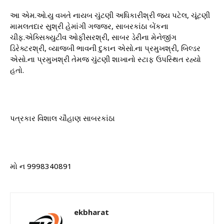
આ એમ.ઓ.યુ વખતે નાયબ ચુંટણી અધિકારીશ્રી જય પટેલ, ચૂંટણી
મામલતદાર સુશ્રી હેમાંગી ગજ્જર, સાબરકાંઠા બેંકના
ચીફ.એક્સિક્યુટીવ ઓફીસરશ્રી, સાબર ડેરીના મેનેજીંગ
ડિરેક્ટરશ્રી, વ્યાજબી ભાવની દુકાન એસો.ના પ્રમુખશ્રી, બિલ્ડર
એસો.ના પ્રમુખશ્રી તેમજ ચુંટણી શાખાનો સ્ટાફ ઉપસ્થિત રહ્યો
હતો.
પત્રકાર વિશાલ ચૌહાણ સાબરકાંઠા
મો ન 9998340891
ekbharat