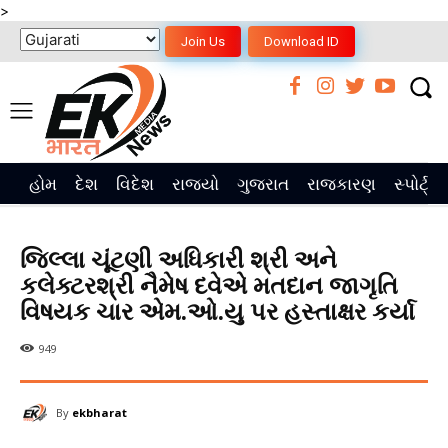
>
Join Us
Download ID
હોમ
દેશ
વિદેશ
રાજ્યો
ગુજરાત
રાજકારણ
સ્પોર્ટ્સ
જિલ્લા ચૂંટણી અધિકારી શ્રી અને
કલેક્ટરશ્રી નૈમેષ દવેએ મતદાન જાગૃતિ
વિષયક ચાર એમ.ઓ.યુ પર હસ્તાક્ષર કર્યા
949
By
ekbharat