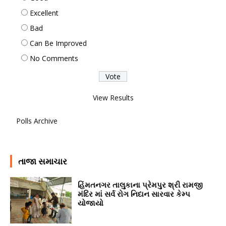
Excellent
Bad
Can Be Improved
No Comments
View Results
Polls Archive
તાજા સમાચાર
હિંમતનગર તાલુકાના પ્રેમપુર શ્રી રામજી
મંદિર માં સર્વ રોગ નિદાન સારવાર કેમ્પ
યોજાયો