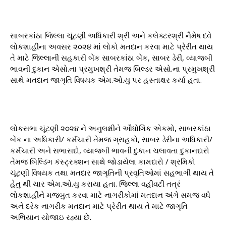
સાબરકાંઠા જિલ્લા ચૂંટણી અધિકારી શ્રી અને કલેક્ટરશ્રી નૈમેષ દવે
લોકશાહીના અવસર ૨૦૨૪ માં લોકો મતદાન કરવા માટે પ્રેરીત થાય
તે માટે જિલ્લાની સહકારી બેંક સાબરકાંઠા બેંક, સાબર ડેરી, વ્યાજબી
ભાવની દુકાન એસો.ના પ્રમુખશ્રી તેમજ બિલ્ડર એસો.ના પ્રમુખશ્રી
સાથે મતદાન જાગૃતિ વિષયક એમ.ઓ.યુ પર હસ્તાક્ષર કર્યા હતા.
લોકસભા ચૂંટણી ૨૦૨૪ ને અનુલક્ષીને ઔધોગિક એકમો, સાબરકાંઠા
બેંક ના અધિકારી/ કર્મચારી તેમજ ગ્રાહકો, સાબર ડેરીના અધિકારી/
કર્મચારી અને સભાસદો, વ્યાજબી ભાવની દુકાન ચલાવતા દુકાનદારો
તેમજ બિલ્ડિંગ કંસ્ટ્રક્શન સાથે જોડાયેલા કામદારો / શ્રમિકો
ચૂંટણી વિષયક તથા મતદાર જાગૃતિની પ્રવૃતિઓમાં સહભાગી થાય તે
હેતુ થી ચાર એમ.ઓ.યુ કરાયા હતા. જિલ્લા વહીવટી તત્રં
લોકશાહીને મજબુત કરવા માટે નાગરીકોમાં મતદાન અંગે સમજ વધે
અને દરેક નાગરીક મતદાન માટે પ્રેરીત થાય તે માટે જાગૃતિ
અભિયાન યોજાઇ રહ્યા છે.