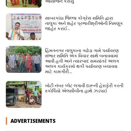
આયોજન કરાયું
સાબરકાંઠા જિલ્લા કોંગ્રેસ સમિતિ દ્વારા
તાલુકા અને શહેર પ્રભારીશ્રીઓની નિમણૂક
જાહેર કરાઈ..
હિંમતનગર તાલુકાના ગઢોડા ગામે પર્યાવરણ
સંભાર સમિતિ એક વિચાર સાથે બનાવવામાં
આવી હતી અને ત્યારબાદ સમયાંતરે અલગ
અલગ કાર્યક્રમો થકી પર્યાવરણ બચાવવા
માટે કામગીરી...
ખોટી નંબર પ્લેટ લગાવી દારૂની હેરાફેરી કરતી
સ્કોર્પિયો એલસીબીના હાથે ઝડપાઈ
ADVERTISEMENTS