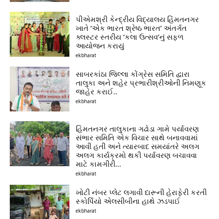
પીએમશ્રી કેન્દ્રીય વિદ્યાલય હિંમતનગર
ખાતે ‘એક ભારત શ્રેષ્ઠ ભારત’ અંતર્ગત
ક્લસ્ટર સ્તરીય ‘કલા ઉત્સવ’નું સફળ
આયોજન કરાયું
ekbharat
સાબરકાંઠા જિલ્લા કોંગ્રેસ સમિતિ દ્વારા
તાલુકા અને શહેર પ્રભારીશ્રીઓની નિમણૂક
જાહેર કરાઈ..
ekbharat
હિંમતનગર તાલુકાના ગઢોડા ગામે પર્યાવરણ
સંભાર સમિતિ એક વિચાર સાથે બનાવવામાં
આવી હતી અને ત્યારબાદ સમયાંતરે અલગ
અલગ કાર્યક્રમો થકી પર્યાવરણ બચાવવા
માટે કામગીરી...
ekbharat
ખોટી નંબર પ્લેટ લગાવી દારૂની હેરાફેરી કરતી
સ્કોર્પિયો એલસીબીના હાથે ઝડપાઈ
ekbharat