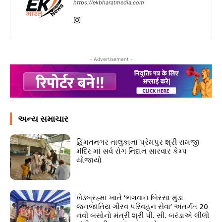
https://ekbharatmedia.com
- Advertisement -
અન્ય સમાચાર
હિંમતનગર તાલુકાના પ્રેમપુર શ્રી રામજી
મંદિર માં સર્વ રોગ નિદાન સારવાર કેમ્પ
યોજાયો
ખેડબ્રહ્મા ખાતે ‘ભગવાન બિરસા મુંડા
જનજાતિય ગૌરવ પરિવહન સેવા’ અંતર્ગત 20
નવી બસોનો મંત્રી શ્રી પી. સી. બરંડાએ લીલી