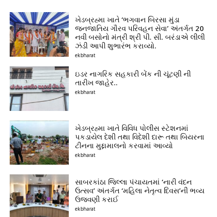
ખેડબ્રહ્મા ખાતે ‘ભગવાન બિરસા મુંડા
જનજાતિય ગૌરવ પરિવહન સેવા’ અંતર્ગત 20
નવી બસોનો મંત્રી શ્રી પી. સી. બરંડાએ લીલી
ઝંડી આપી શુભારંભ કરાવ્યો.
ekbharat
ઇડર નાગરિક સહકારી બેંક ની ચૂંટણી ની
તારીખ જાહેર..
ekbharat
ખેડબ્રહ્મા ખાતે વિવિધ પોલીસ સ્ટેશનમાં
પકડાયેલ દેશી તથા વિદેશી દારૂ તથા બિયરના
ટીનના મુદ્દામાલનો કરવામાં આવ્યો
ekbharat
સાબરકાંઠા જિલ્લા પંચાયતમાં ‘નારી વંદન
ઉત્સવ’ અંતર્ગત ‘મહિલા નેતૃત્વ દિવસ’ની ભવ્ય
ઉજવણી કરાઈ
ekbharat