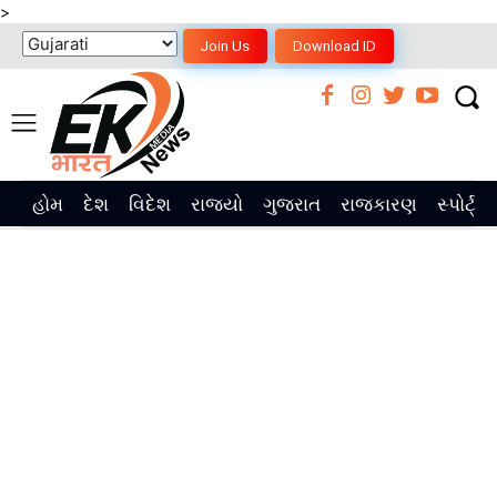
>
Join Us
Download ID
હોમ
દેશ
વિદેશ
રાજ્યો
ગુજરાત
રાજકારણ
સ્પોર્ટ્સ