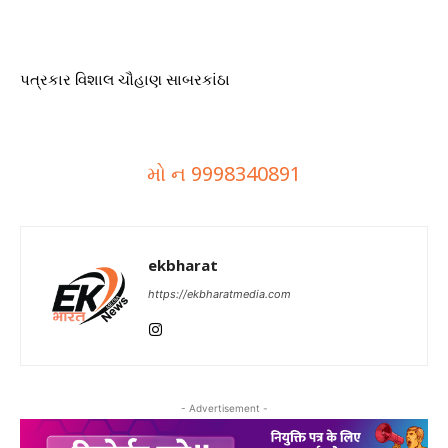
પત્રકાર વિશાલ ચૌહાણ સાબરકાંઠા
મો ન 9998340891
ekbharat
https://ekbharatmedia.com
- Advertisement -