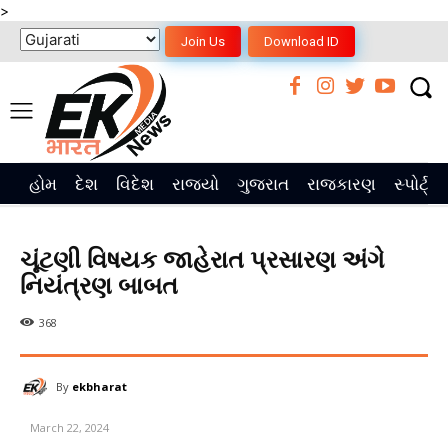
>
Join Us
Download ID
હોમ
દેશ
વિદેશ
રાજ્યો
ગુજરાત
રાજકારણ
સ્પોર્ટ્સ
ચૂંટણી વિષયક જાહેરાત પ્રસારણ અંગે
નિયંત્રણ બાબત
368
By
ekbharat
March 22, 2024