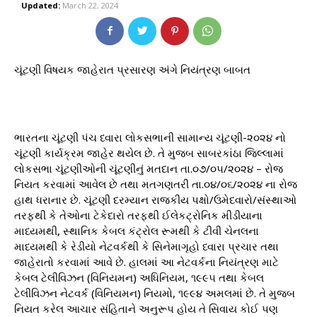
Updated:
March 22, 2024
ચૂંટણી વિષયક જાહેરાત પ્રસારણ અંગે નિયંત્રણ બાબત
ભારતના ચૂંટણી પંચ ધ્વારા લોકસભાની સામાન્ય ચૂંટણી-૨૦૨૪ નો
ચૂંટણી કાર્યક્રમ જાહેર થયેલ છે. તે મુજબ સાબરકાંઠા જિલ્લામાં
લોકસભા ચૂંટણીઓની ચૂંટણીનું મતદાન તા.૦૭/૦૫/૨૦૨૪ – રોજ
નિયત કરવામાં આવેલ છે તથા મતગણતરી તા.૦૪/૦૬/૨૦૨૪ ના રોજ
હાથ ધરાનાર છે. ચૂંટણી દરમ્યાન રાજકીય પક્ષો/ઉમેદવારો/સંસ્થાઓ
તરફથી કે તેઓના ટેકેદારો તરફથી ઈલેકટ્રોનિક મીડીયાના
માધ્યમથી, સ્થાનિક કેબલ કંટ્રોલ રૂમથી કે ટીવી ચેનલના
માધ્યમથી કે રેડીયો નેટવર્કથી કે સિનેમાગૃહો ધ્વારા પ્રચાર તથા
જાહેરાતો કરવામાં આવે છે. હાલમાં આ નેટવર્કના નિયંત્રણ માટે
કેબલ ટેલીવિઝન (વિનિયમન) અધિનિયમ, ૧૯૯૫ તથા કેબલ
ટેલીવિઝન નેટવર્ક (વિનિયમન) નિયમો, ૧૯૯૪ અમલમાં છે. તે મુજબ
નિયત કરેલ આચાર સંહિતાને અનુરૂપ હોય તે સિવાય કોઈ પણ