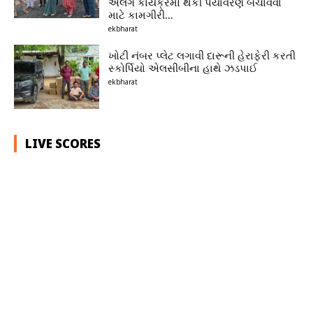
અલગ કાર્યક્રમો થકી પર્યાવરણ બચાવવા
માટે કામગીરી...
ekbharat
ખોટી નંબર પ્લેટ લગાવી દારૂની હેરાફેરી કરતી
સ્કોર્પિયો એલસીબીના હાથે ઝડપાઈ
ekbharat
LIVE SCORES