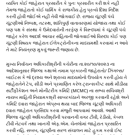
વ્યક્તિ કોઈ જાહેરાત પ્રસારીત કે પુનઃ પ્રસારીત કરી શકે નહી
તેમજ જાહેરાતો કોઈ ધાર્મિક કે રાજકીય હેતુ પ્રત્યે દિશા નિર્દેશ
કરતી હોવી જોઈએ નહી તેવી જોગવાઈ છે. રાજય ચૂંટણી પંચે
ચૂંટણીઓ નિષ્પક્ષ, તટસ્થ, શાંતિપુર્ણ વાતાવરણમાં યોજાય તથા કોઈ
પણ પક્ષ કે સંસ્થા કે ઉમેદવારોની તરફેણ કે વિરૂધ્ધમાં કે ચૂંટણી પંચે
જાહેર કરેલ આદર્શ આચાર સંહિતાની જોગવાઈઓ વિરુધ્ધ કોઈ પણ
ચૂંટણી વિષયક જાહેરાત ઈલેકટ્રોનીકના માધ્યમથી કરવામાં ન આવે
તે માટે નિયંત્રણ મુકવું જરૂરી જણાય છે.
મુખ્ય નિર્વાચન અધિકારીશ્રીની કચેરીના તા.૨૦/૧૦/૨૦૨૩ ના
આદેશાનુસાર જિલ્લા કક્ષાએ તમામ પ્રકારની જાહેરાતો/ ઝિંગલ્સ/
બાઈટસ કે જે દ્રશ્ય અને શ્રાવ્ય માધ્યમોનો ઉપયોગ કરતી હોય તે
જાહેરાતેને ટેપ, સીડી અને પ્રમાણિત કરેલ ટ્રાન્સકીપ્ટ સાથે મીડીયા
સર્ટીફીકેશન અને મોનીટરીંગ કમિટિ (MCMC) ના સભ્ય સચિવશ્રી
નાયબ માહિતી નિયામકશ્રી સાબરકાંઠાને અરજી કરવાની રહેશે અને
કમિટિ ધ્વારા જાહેરાત એપ્રુવ થયા બાદ જિલ્લા ચૂંટણી અધિકારી
ધ્વારા જાહેરાત પ્રસિધ્ધ કરવા મંજુરી આપવામાં આવશે. આથી
જિલ્લા ચૂંટણી અધિકારીશ્રીની પરવાનગી વગર ટીવી, રેડીયો, કેબલ
ટીવી નેટવર્ક તથા ખાનગી એફ.એમ. ચેનલોમાં જાહેરાત પ્રસારિત
કરવી નહિ. સબબ, ચૂંટણીના સરળ સંચાલન માટે હુકમ કરવો ઈષ્ટ