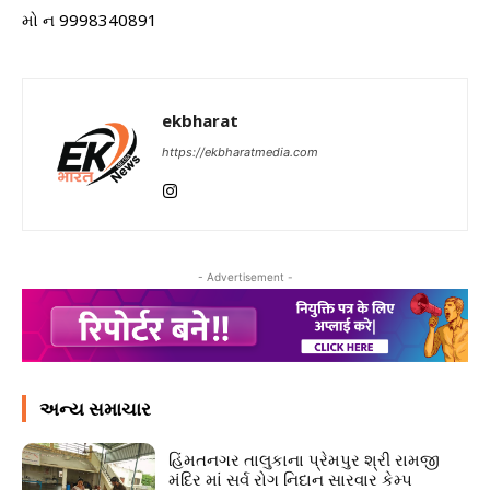
મો ન 9998340891
ekbharat
https://ekbharatmedia.com
- Advertisement -
અન્ય સમાચાર
હિંમતનગર તાલુકાના પ્રેમપુર શ્રી રામજી
મંદિર માં સર્વ રોગ નિદાન સારવાર કેમ્પ