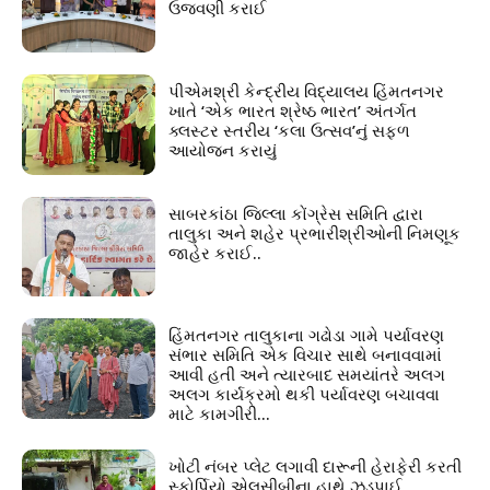
ઉજવણી કરાઈ
પીએમશ્રી કેન્દ્રીય વિદ્યાલય હિંમતનગર
ખાતે ‘એક ભારત શ્રેષ્ઠ ભારત’ અંતર્ગત
ક્લસ્ટર સ્તરીય ‘કલા ઉત્સવ’નું સફળ
આયોજન કરાયું
સાબરકાંઠા જિલ્લા કોંગ્રેસ સમિતિ દ્વારા
તાલુકા અને શહેર પ્રભારીશ્રીઓની નિમણૂક
જાહેર કરાઈ..
હિંમતનગર તાલુકાના ગઢોડા ગામે પર્યાવરણ
સંભાર સમિતિ એક વિચાર સાથે બનાવવામાં
આવી હતી અને ત્યારબાદ સમયાંતરે અલગ
અલગ કાર્યક્રમો થકી પર્યાવરણ બચાવવા
માટે કામગીરી...
ખોટી નંબર પ્લેટ લગાવી દારૂની હેરાફેરી કરતી
સ્કોર્પિયો એલસીબીના હાથે ઝડપાઈ