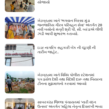
યોજાયો
ખેડબ્રહ્મા ખાતે ‘ભગવાન બિરસા મુંડા
જનજાતિય ગૌરવ પરિવહન સેવા’ અંતર્ગત 20
નવી બસોનો મંત્રી શ્રી પી. સી. બરંડાએ લીલી
ઝંડી આપી શુભારંભ કરાવ્યો.
ઇડર નાગરિક સહકારી બેંક ની ચૂંટણી ની
તારીખ જાહેર..
ખેડબ્રહ્મા ખાતે વિવિધ પોલીસ સ્ટેશનમાં
પકડાયેલ દેશી તથા વિદેશી દારૂ તથા બિયરના
ટીનના મુદ્દામાલનો કરવામાં આવ્યો
સાબરકાંઠા જિલ્લા પંચાયતમાં ‘નારી વંદન
ઉત્સવ’ અંતર્ગત ‘મહિલા નેતૃત્વ દિવસ’ની ભવ્ય