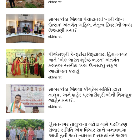
ekbharat
સાબરકાંઠા જિલ્લા પંચાયતમાં ‘નારી વંદન
ઉત્સવ’ અંતર્ગત ‘મહિલા નેતૃત્વ દિવસ’ની ભવ્ય
ઉજવણી કરાઈ
ekbharat
પીએમશ્રી કેન્દ્રીય વિદ્યાલય હિંમતનગર
ખાતે ‘એક ભારત શ્રેષ્ઠ ભારત’ અંતર્ગત
ક્લસ્ટર સ્તરીય ‘કલા ઉત્સવ’નું સફળ
આયોજન કરાયું
ekbharat
સાબરકાંઠા જિલ્લા કોંગ્રેસ સમિતિ દ્વારા
તાલુકા અને શહેર પ્રભારીશ્રીઓની નિમણૂક
જાહેર કરાઈ..
ekbharat
હિંમતનગર તાલુકાના ગઢોડા ગામે પર્યાવરણ
સંભાર સમિતિ એક વિચાર સાથે બનાવવામાં
આવી હતી અને ત્યારબાદ સમયાંતરે અલગ