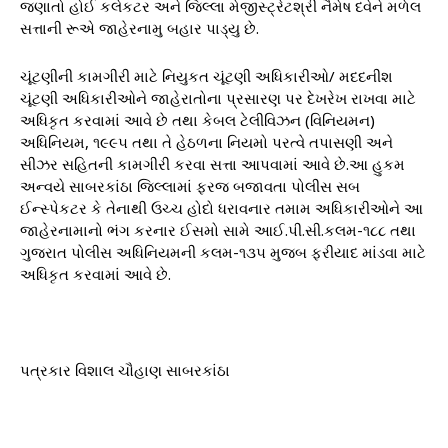
જણાતો હોઈ કલેકટર અને જિલ્લા મેજીસ્ટ્રેટશ્રી નૈમેષ દવેને મળેલ
સત્તાની રૂએ જાહેરનામુ બહાર પાડ્યુ છે.
ચૂંટણીની કામગીરી માટે નિયુકત ચૂંટણી અધિકારીઓ/ મદદનીશ
ચૂંટણી અધિકારીઓને જાહેરાતોના પ્રસારણ પર દેખરેખ રાખવા માટે
અધિકૃત કરવામાં આવે છે તથા કેબલ ટેલીવિઝન (વિનિયમન)
અધિનિયમ, ૧૯૯૫ તથા તે હેઠળના નિયમો પરત્વે તપાસણી અને
સીઝર સહિતની કામગીરી કરવા સત્તા આપવામાં આવે છે.આ હુકમ
અન્વયે સાબરકાંઠા જિલ્લામાં ફરજ બજાવતા પોલીસ સબ
ઈન્સ્પેકટર કે તેનાથી ઉચ્ચ હોદો ધરાવનાર તમામ અધિકારીઓને આ
જાહેરનામાનો ભંગ કરનાર ઈસમો સામે આઈ.પી.સી.કલમ-૧૮૮ તથા
ગુજરાત પોલીસ અધિનિયમની કલમ-૧૩૫ મુજબ ફરીયાદ માંડવા માટે
અધિકૃત કરવામાં આવે છે.
પત્રકાર વિશાલ ચૌહાણ સાબરકાંઠા