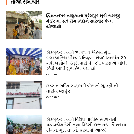
તાજા સમાચાર
હિંમતનગર તાલુકાના પ્રેમપુર શ્રી રામજી
મંદિર માં સર્વ રોગ નિદાન સારવાર કેમ્પ
યોજાયો
ખેડબ્રહ્મા ખાતે ‘ભગવાન બિરસા મુંડા
જનજાતિય ગૌરવ પરિવહન સેવા’ અંતર્ગત 20
નવી બસોનો મંત્રી શ્રી પી. સી. બરંડાએ લીલી
ઝંડી આપી શુભારંભ કરાવ્યો.
ekbharat
ઇડર નાગરિક સહકારી બેંક ની ચૂંટણી ની
તારીખ જાહેર..
ekbharat
ખેડબ્રહ્મા ખાતે વિવિધ પોલીસ સ્ટેશનમાં
પકડાયેલ દેશી તથા વિદેશી દારૂ તથા બિયરના
ટીનના મુદ્દામાલનો કરવામાં આવ્યો