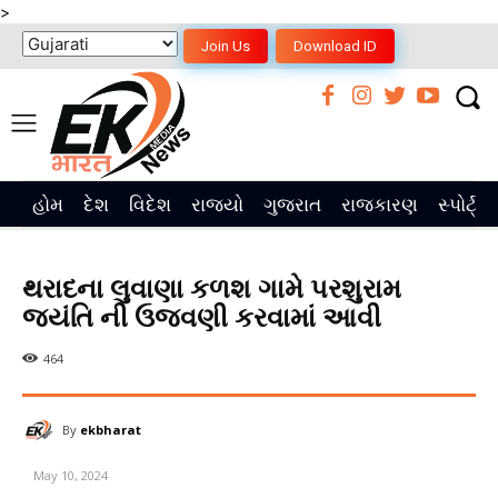
>
Join Us
Download ID
હોમ
દેશ
વિદેશ
રાજ્યો
ગુજરાત
રાજકારણ
સ્પોર્ટ્સ
થરાદના લુવાણા કળશ ગામે પરશુરામ
જયંતિ ની ઉજવણી કરવામાં આવી
464
By
ekbharat
May 10, 2024