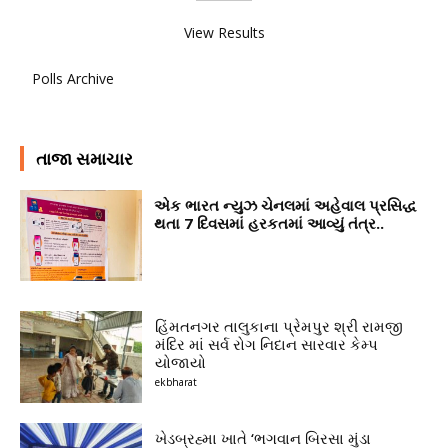
View Results
Polls Archive
તાજા સમાચાર
એક ભારત ન્યુઝ ચેનલમાં અહેવાલ પ્રસિદ્ધ
થતા 7 દિવસમાં હરકતમાં આવ્યું તંત્ર..
હિંમતનગર તાલુકાના પ્રેમપુર શ્રી રામજી
મંદિર માં સર્વ રોગ નિદાન સારવાર કેમ્પ
યોજાયો
ekbharat
ખેડબ્રહ્મા ખાતે ‘ભગવાન બિરસા મુંડા