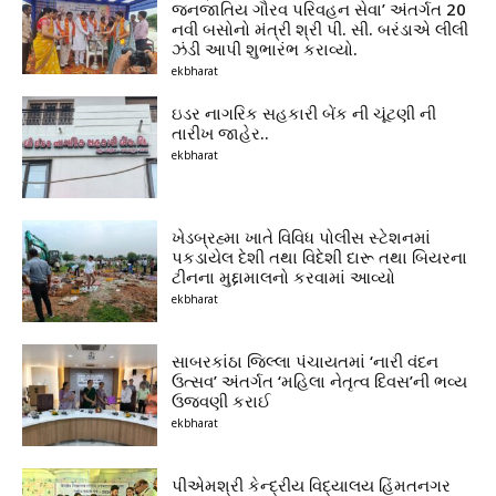
જનજાતિય ગૌરવ પરિવહન સેવા’ અંતર્ગત 20
નવી બસોનો મંત્રી શ્રી પી. સી. બરંડાએ લીલી
ઝંડી આપી શુભારંભ કરાવ્યો.
ekbharat
ઇડર નાગરિક સહકારી બેંક ની ચૂંટણી ની
તારીખ જાહેર..
ekbharat
ખેડબ્રહ્મા ખાતે વિવિધ પોલીસ સ્ટેશનમાં
પકડાયેલ દેશી તથા વિદેશી દારૂ તથા બિયરના
ટીનના મુદ્દામાલનો કરવામાં આવ્યો
ekbharat
સાબરકાંઠા જિલ્લા પંચાયતમાં ‘નારી વંદન
ઉત્સવ’ અંતર્ગત ‘મહિલા નેતૃત્વ દિવસ’ની ભવ્ય
ઉજવણી કરાઈ
ekbharat
પીએમશ્રી કેન્દ્રીય વિદ્યાલય હિંમતનગર