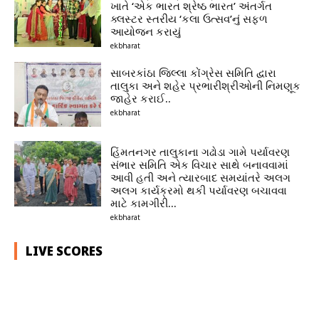
ખાતે ‘એક ભારત શ્રેષ્ઠ ભારત’ અંતર્ગત
ક્લસ્ટર સ્તરીય ‘કલા ઉત્સવ’નું સફળ
આયોજન કરાયું
ekbharat
સાબરકાંઠા જિલ્લા કોંગ્રેસ સમિતિ દ્વારા
તાલુકા અને શહેર પ્રભારીશ્રીઓની નિમણૂક
જાહેર કરાઈ..
ekbharat
હિંમતનગર તાલુકાના ગઢોડા ગામે પર્યાવરણ
સંભાર સમિતિ એક વિચાર સાથે બનાવવામાં
આવી હતી અને ત્યારબાદ સમયાંતરે અલગ
અલગ કાર્યક્રમો થકી પર્યાવરણ બચાવવા
માટે કામગીરી...
ekbharat
LIVE SCORES