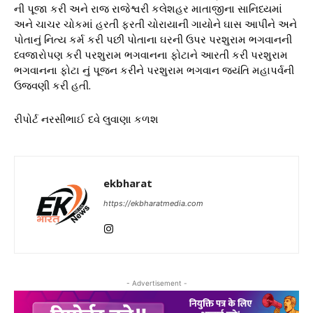
ની પૂજા કરી અને રાજ રાજેશ્વરી કલેશહર માતાજીના સાનિધ્યમાં
અને ચાચર ચોકમાં હરતી ફરતી ચોરાયાની ગાયોને ઘાસ આપીને અને
પોતાનું નિત્ય કર્મ કરી પછી પોતાના ઘરની ઉપર પરશુરામ ભગવાનની
ધ્વજારોપણ કરી પરશુરામ ભગવાનના ફોટાને આરતી કરી પરશુરામ
ભગવાનના ફોટા નું પૂજન કરીને પરશુરામ ભગવાન જયંતિ મહાપર્વની
ઉજવણી કરી હતી.
રીપોર્ટ નરસીભાઈ દવે લુવાણા કળશ
ekbharat
https://ekbharatmedia.com
- Advertisement -