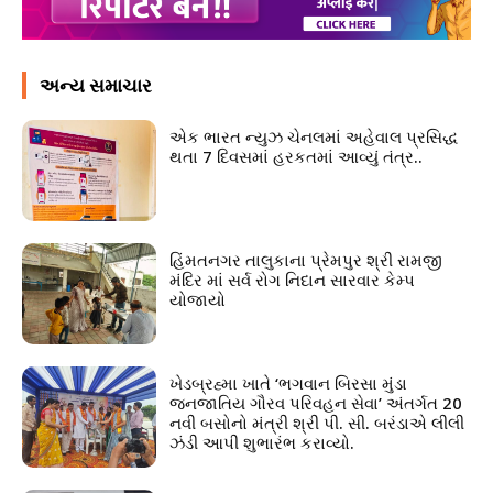
અન્ય સમાચાર
એક ભારત ન્યુઝ ચેનલમાં અહેવાલ પ્રસિદ્ધ
થતા 7 દિવસમાં હરકતમાં આવ્યું તંત્ર..
હિંમતનગર તાલુકાના પ્રેમપુર શ્રી રામજી
મંદિર માં સર્વ રોગ નિદાન સારવાર કેમ્પ
યોજાયો
ખેડબ્રહ્મા ખાતે ‘ભગવાન બિરસા મુંડા
જનજાતિય ગૌરવ પરિવહન સેવા’ અંતર્ગત 20
નવી બસોનો મંત્રી શ્રી પી. સી. બરંડાએ લીલી
ઝંડી આપી શુભારંભ કરાવ્યો.