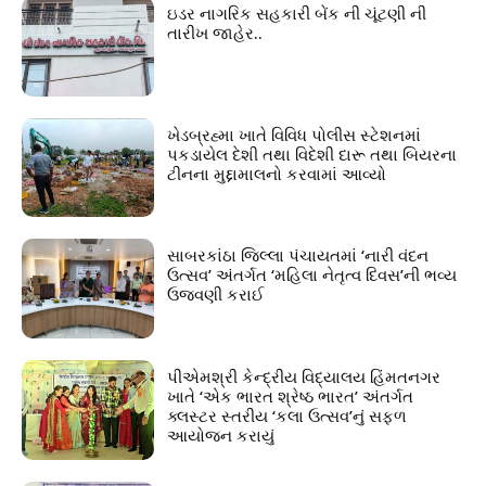
ઇડર નાગરિક સહકારી બેંક ની ચૂંટણી ની
તારીખ જાહેર..
ખેડબ્રહ્મા ખાતે વિવિધ પોલીસ સ્ટેશનમાં
પકડાયેલ દેશી તથા વિદેશી દારૂ તથા બિયરના
ટીનના મુદ્દામાલનો કરવામાં આવ્યો
સાબરકાંઠા જિલ્લા પંચાયતમાં ‘નારી વંદન
ઉત્સવ’ અંતર્ગત ‘મહિલા નેતૃત્વ દિવસ’ની ભવ્ય
ઉજવણી કરાઈ
પીએમશ્રી કેન્દ્રીય વિદ્યાલય હિંમતનગર
ખાતે ‘એક ભારત શ્રેષ્ઠ ભારત’ અંતર્ગત
ક્લસ્ટર સ્તરીય ‘કલા ઉત્સવ’નું સફળ
આયોજન કરાયું