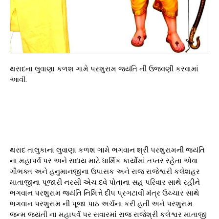
થરાદના લુવાણા કળશ ગામે પરશુરામ જયંતિ ની ઉજવણી કરવામાં
આવી.
થરાદ તાલુકાના લુવાણા કળશ ગામે ભગવાન શ્રી પરશુરામની જયંતિ
ના મહાપર્વ પર અને સદાય માટે ધાર્મિક કાર્યોમાં તપ્તર રહેતા એવા
ગૌભક્ત અને હનુમાનજીના ઉપાસક અને રાજ રાજેશ્વરી કલેશહર
માતાજીના પૂજારી નરસી એચ દવે પોતાના સહ પરિવાર સાથે રહીને
ભગવાન પરશુરામ જયંતિ નિમિત્તે દીપ પ્રગટાવી મંત્ર ઉચ્ચાર સાથે
ભગવાન પરશુરામ ની પૂજા પાઠ અર્ચના કરી હતી અને પરશુરામ
જન્મ જયંતી ના મહાપર્વ પર સવારમાં રાજ રાજેશ્રી કલેશ્વર માતાજી