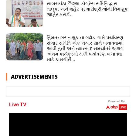
સાબરકાંઠા જિલ્લા કોંગ્રેસ સમિતિ દ્વારા
તાલુકા અને શહેર પ્રભારીશ્રીઓની નિમણૂક
જાહેર કરાઈ..
હિંમતનગર તાલુકાના ગઢોડા ગામે પર્યાવરણ
સંભાર સમિતિ એક વિચાર સાથે બનાવવામાં
આવી હતી અને ત્યારબાદ સમયાંતરે અલગ
અલગ કાર્યક્રમો થકી પર્યાવરણ બચાવવા
માટે કામગીરી...
ADVERTISEMENTS