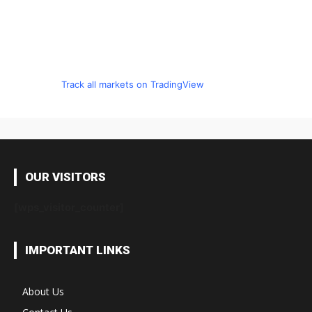
Track all markets on TradingView
OUR VISITORS
[wps_visitor_counter]
IMPORTANT LINKS
About Us