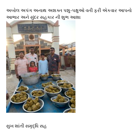
અબોલ અપંગ અનાથ અશક્ત પશુ-પક્ષુઓ વતી ફરી એકવાર આપનો
આભાર અને સુંદર સહકાર ની શુભ આશા
સુખ શાંતી સમૃદ્ધિ સહ