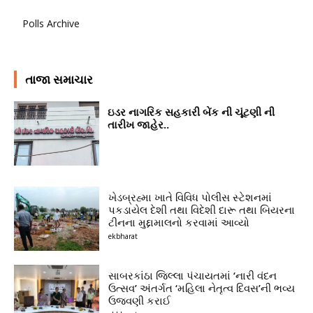
Polls Archive
તાજા સમાચાર
ઇડર નાગરિક સહકારી બેંક ની ચૂંટણી ની
તારીખ જાહેર..
ખેડબ્રહ્મા ખાતે વિવિધ પોલીસ સ્ટેશનમાં
પકડાયેલ દેશી તથા વિદેશી દારૂ તથા બિયરના
ટીનના મુદ્દામાલનો કરવામાં આવ્યો
ekbharat
સાબરકાંઠા જિલ્લા પંચાયતમાં ‘નારી વંદન
ઉત્સવ’ અંતર્ગત ‘મહિલા નેતૃત્વ દિવસ’ની ભવ્ય
ઉજવણી કરાઈ