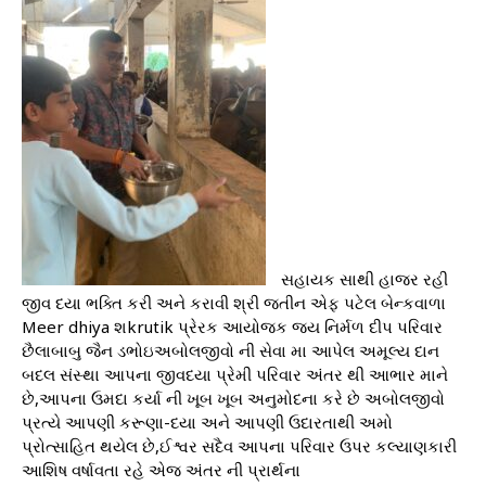
સહાયક સાથી હાજર રહી
જીવ દયા ભક્તિ કરી અને કરાવી શ્રી જતીન એફ પટેલ બેન્કવાળા
Meer dhiya શkrutik પ્રેરક આયોજક જય નિર્મળ દીપ પરિવાર
છૈલાબાબુ જૈન ડભોઇઅબોલજીવો ની સેવા મા આપેલ અમૂલ્ય દાન
બદલ સંસ્થા આપના જીવદયા પ્રેમી પરિવાર અંતર થી આભાર માને
છે,આપના ઉમદા કર્યા ની ખૂબ ખૂબ અનુમોદના કરે છે અબોલજીવો
પ્રત્યે આપણી કરૂણા-દયા અને આપણી ઉદારતાથી અમો
પ્રોત્સાહિત થયેલ છે,ઈશ્વર સદૈવ આપના પરિવાર ઉપર કલ્યાણકારી
આશિષ વર્ષાવતા રહે એજ અંતર ની પ્રાર્થના