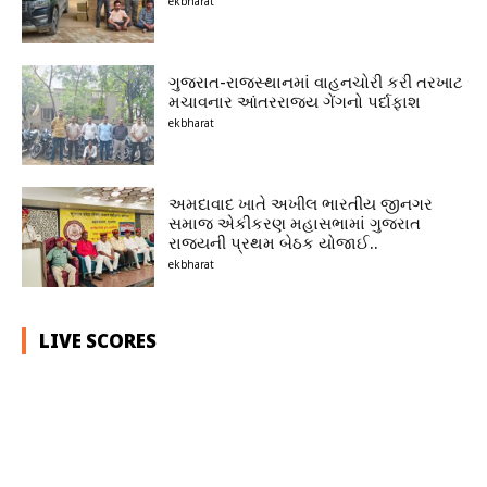
ekbharat
ગુજરાત-રાજસ્થાનમાં વાહનચોરી કરી તરખાટ
મચાવનાર આંતરરાજ્ય ગેંગનો પર્દાફાશ
ekbharat
અમદાવાદ ખાતે અખીલ ભારતીય જીનગર
સમાજ એકીકરણ મહાસભામાં ગુજરાત
રાજ્યની પ્રથમ બેઠક યોજાઈ..
ekbharat
LIVE SCORES