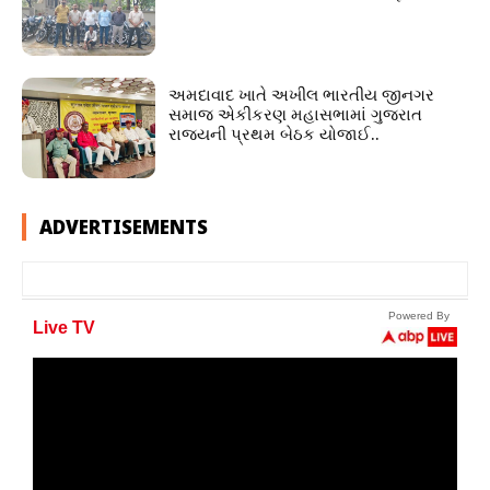
અમદાવાદ ખાતે અખીલ ભારતીય જીનગર
સમાજ એકીકરણ મહાસભામાં ગુજરાત
રાજ્યની પ્રથમ બેઠક યોજાઈ..
ADVERTISEMENTS