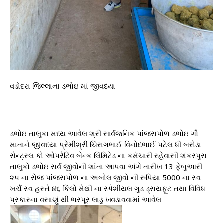
વડોદરા જિલ્લાના ડભોઇ માં જીવદયા
ડભોઇ તાલુકા મધ્ય આવેલ શ્રી સાર્વજનિક પાંજરાપોળ ડભોઇ ગૌ
માતાને જીવદયા પ્રેમીશ્રી ચિરાગભાઈ વિનોદભાઈ પટેલ ધી બરોડા
સેન્ટ્રલ કો ઓપરેટિવ બેન્ક લિમિટેડ ના કમૅચારી રહેવાસી શંકરપુરા
તાલુકો ડભોઇ સર્વ જીવોની શાંતા આપવા અંગે તારીખ 13 ફેબુઆરી
૨૫ ના રોજ પાંજરાપોળ ના અબોલ જીવો ની રુપિયા 5000 ના સ્વ
ખર્ચે સ્વ હસ્તે ૪૬ કિલો મેથી ના સ્પેશીયલ ગુડ ડ્રાયફૂટ તથા વિવિધ
પ્રકારના વસાણું થી ભરપૂર લાડુ ખવડાવવામાં આવેલ