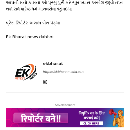
આપની મનો કામના ઓ પ્રભુ પુરી કરે ભૂખ પ્યાસ અબોલ જીવો તૃપ્ત
થશે.સર્વ શ્રેષ્ઠ ધર્મ માનવસેવા જીવદયા
પ્રેસ રિપોર્ટર અલકા બેન પંડ્યા
Ek Bharat news dabhoi
ekbharat
https://ekbharatmedia.com
- Advertisement -