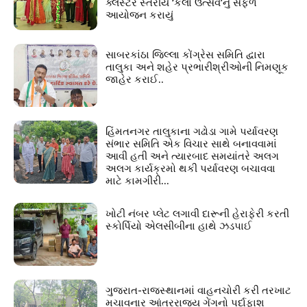
ક્લસ્ટર સ્તરીય ‘કલા ઉત્સવ’નું સફળ
આયોજન કરાયું
સાબરકાંઠા જિલ્લા કોંગ્રેસ સમિતિ દ્વારા
તાલુકા અને શહેર પ્રભારીશ્રીઓની નિમણૂક
જાહેર કરાઈ..
હિંમતનગર તાલુકાના ગઢોડા ગામે પર્યાવરણ
સંભાર સમિતિ એક વિચાર સાથે બનાવવામાં
આવી હતી અને ત્યારબાદ સમયાંતરે અલગ
અલગ કાર્યક્રમો થકી પર્યાવરણ બચાવવા
માટે કામગીરી...
ખોટી નંબર પ્લેટ લગાવી દારૂની હેરાફેરી કરતી
સ્કોર્પિયો એલસીબીના હાથે ઝડપાઈ
ગુજરાત-રાજસ્થાનમાં વાહનચોરી કરી તરખાટ
મચાવનાર આંતરરાજ્ય ગેંગનો પર્દાફાશ