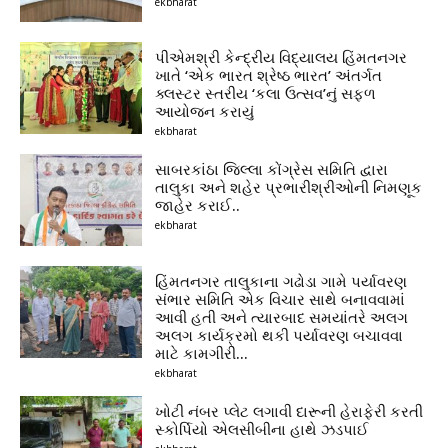
ekbharat
પીએમશ્રી કેન્દ્રીય વિદ્યાલય હિંમતનગર
ખાતે ‘એક ભારત શ્રેષ્ઠ ભારત’ અંતર્ગત
ક્લસ્ટર સ્તરીય ‘કલા ઉત્સવ’નું સફળ
આયોજન કરાયું
ekbharat
સાબરકાંઠા જિલ્લા કોંગ્રેસ સમિતિ દ્વારા
તાલુકા અને શહેર પ્રભારીશ્રીઓની નિમણૂક
જાહેર કરાઈ..
ekbharat
હિંમતનગર તાલુકાના ગઢોડા ગામે પર્યાવરણ
સંભાર સમિતિ એક વિચાર સાથે બનાવવામાં
આવી હતી અને ત્યારબાદ સમયાંતરે અલગ
અલગ કાર્યક્રમો થકી પર્યાવરણ બચાવવા
માટે કામગીરી...
ekbharat
ખોટી નંબર પ્લેટ લગાવી દારૂની હેરાફેરી કરતી
સ્કોર્પિયો એલસીબીના હાથે ઝડપાઈ