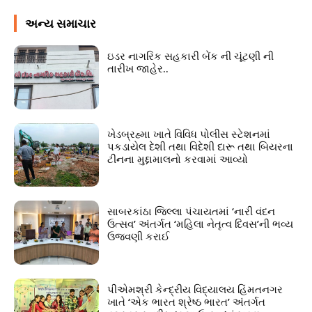
અન્ય સમાચાર
ઇડર નાગરિક સહકારી બેંક ની ચૂંટણી ની
તારીખ જાહેર..
ખેડબ્રહ્મા ખાતે વિવિધ પોલીસ સ્ટેશનમાં
પકડાયેલ દેશી તથા વિદેશી દારૂ તથા બિયરના
ટીનના મુદ્દામાલનો કરવામાં આવ્યો
સાબરકાંઠા જિલ્લા પંચાયતમાં ‘નારી વંદન
ઉત્સવ’ અંતર્ગત ‘મહિલા નેતૃત્વ દિવસ’ની ભવ્ય
ઉજવણી કરાઈ
પીએમશ્રી કેન્દ્રીય વિદ્યાલય હિંમતનગર
ખાતે ‘એક ભારત શ્રેષ્ઠ ભારત’ અંતર્ગત