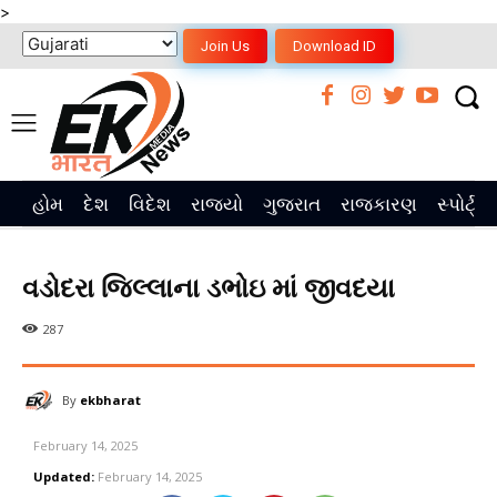
>
Join Us
Download ID
હોમ
દેશ
વિદેશ
રાજ્યો
ગુજરાત
રાજકારણ
સ્પોર્ટ્સ
વડોદરા જિલ્લાના ડભોઇ માં જીવદયા
287
By
ekbharat
February 14, 2025
Updated:
February 14, 2025