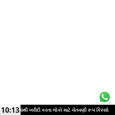
10:13
મોલ માંથી ખરીદી કરતા લોકો માટે ચેતવણી રૂપ કિસ્સો