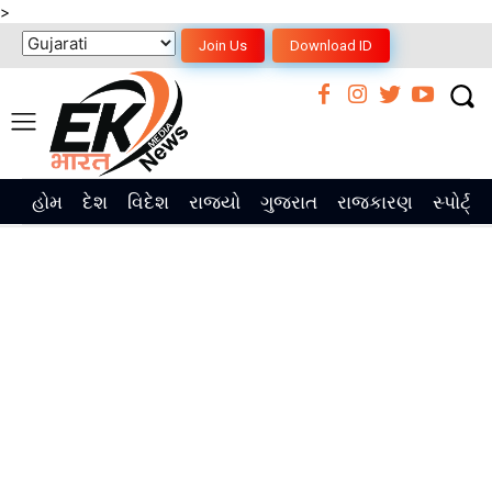
>
Join Us
Download ID
હોમ
દેશ
વિદેશ
રાજ્યો
ગુજરાત
રાજકારણ
સ્પોર્ટ્સ