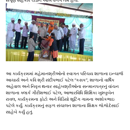
સંપૂર્ણ સહકાર ઉડીને આંખે વળગે તેમ હતો.
આ કાર્યક્રમમાં મહેમાનશ્રીઓનો સ્વાગત પરિચય શાળાના ઇન્ચાર્જ
આચાર્ય અને કવિ શ્રી સંદીપભાઈ પટેલ “કસક”, શાળાનો વાર્ષિક
અહેવાલ અને નિવૃત્ત થનાર સાહેબશ્રીઓના સન્માનપત્રનું વાંચન
શાળાના ક્લાર્ક ગીરીશભાઈ પટેલ, આભારવિધિ શિક્ષિકા ખુશ્બુબેન
રાવલ, કાર્યક્રમના ફોટો અને વિડિયો શૂટિંગ ગામના અશોકભાઇ
પટેલે કર્યું. કાર્યક્રમનું સફળ સંચાલન શાળાના શિક્ષક જે.જે.દેસાઈ
સાહેબે કર્યું હતું.