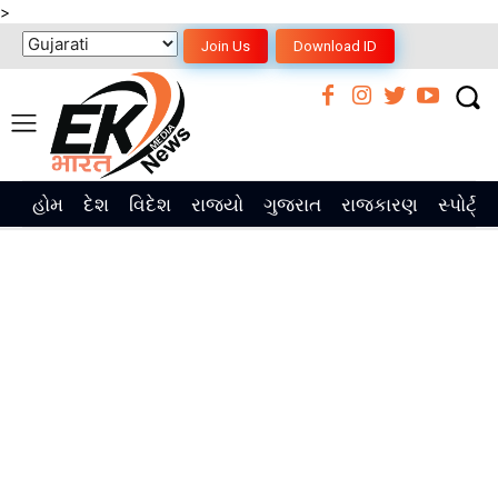
>
Join Us
Download ID
હોમ
દેશ
વિદેશ
રાજ્યો
ગુજરાત
રાજકારણ
સ્પોર્ટ્સ