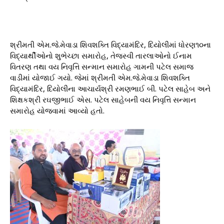
શ્રીમતી એમ.જે.મેવાડા શિવશક્તિ વિદ્યામંદિર, દિયોલીમાં ધોરણ૧૦ના
વિદ્યાર્થીઓનો શુભેચ્છા સમારોહ, તેજસ્વી તારલાઓનો ઈનામ
વિતરણ તથા વય નિવૃત્તિ સન્માન સમારોહ ગામની પટેલ સમાજ
વાડીમાં યોજાઈ ગયો. જેમાં શ્રીમતી એમ.જે.મેવાડા શિવશક્તિ
વિદ્યામંદિર, દિયોલીના આચાર્યશ્રી રમણભાઈ બી. પટેલ સાહેબ અને
શિક્ષકશ્રી રઘજીભાઈ એસ. પટેલ સાહેબની વય નિવૃત્તિ સન્માન
સમારોહ યોજવામાં આવ્યો હતો.