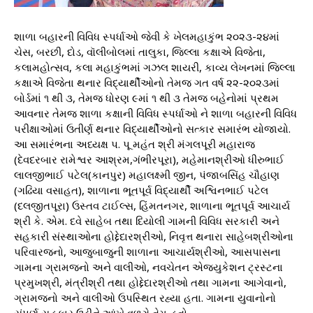
શાળા બહારની વિવિધ સ્પર્ધાઓ જેવી કે ખેલમહાકુંભ ૨૦૨૩-૨૪માં
ચેસ, બરછી, દોડ, વૉલીબોલમાં તાલુકા, જિલ્લા કક્ષાએ વિજેતા,
કલામહોત્સવ, કલા મહાકુંભમાં ગઝલ શાયરી, કાવ્ય લેખનમાં જિલ્લા
કક્ષાએ વિજેતા થનાર વિદ્યાર્થીઓનો તેમજ ગત વર્ષ ૨૨-૨૦૨૩માં
બોર્ડમાં ૧ થી ૩, તેમજ ધોરણ ૯માં ૧ થી ૩ તેમજ બહેનોમાં પ્રથમ
આવનાર તેમજ શાળા કક્ષાની વિવિધ સ્પર્ધાઓ ને શાળા બહારની વિવિધ
પરીક્ષાઓમાં ઉતીર્ણ થનાર વિદ્યાર્થીઓનો સત્કાર સમારંભ યોજાયો.
આ સમારંભના અધ્યક્ષ પ. પૂ મહંત શ્રી મંગલપૂરી મહારાજ
(દેવદરબાર રામેશ્વર આશ્રમ,ગંભીરપૂરા), મહેમાનશ્રીઓ ધીરુભાઈ
લાલજીભાઈ પટેલ(કાનપુર) મહાલક્ષ્મી જીન, પંજાબસિંહ ચૌહાણ
(ગઢિયા વસાહત), શાળાના ભૂતપૂર્વ વિદ્યાર્થી અશ્વિનભાઈ પટેલ
(દલજીતપૂરા) ઉસ્તવ ટાઈલ્સ, હિંમતનગર, શાળાના ભૂતપૂર્વ આચાર્ય
શ્રી કે. એમ. દવે સાહેબ તથા દિયોલી ગામની વિવિધ સરકારી અને
સહકારી સંસ્થાઓના હોદ્દેદારશ્રીઓ, નિવૃત્ત થનારા સાહેબશ્રીઓના
પરિવારજનો, આજુબાજુની શાળાના આચાર્યશ્રીઓ, આસપાસના
ગામના ગ્રામજનો અને વાલીઓ, નવચેતન એજ્યુકેશન ટ્રસ્ટના
પ્રમુખશ્રી, મંત્રીશ્રી તથા હોદ્દેદારશ્રીઓ તથા ગામના આગેવાનો,
ગ્રામજનો અને વાલીઓ ઉપસ્થિત રહ્યા હતા. ગામના યુવાનોનો