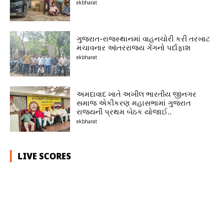
ekbharat
ગુજરાત-રાજસ્થાનમાં વાહનચોરી કરી તરખાટ
મચાવનાર આંતરરાજ્ય ગેંગનો પર્દાફાશ
ekbharat
અમદાવાદ ખાતે અખીલ ભારતીય જીનગર
સમાજ એકીકરણ મહાસભામાં ગુજરાત
રાજ્યની પ્રથમ બેઠક યોજાઈ..
ekbharat
LIVE SCORES