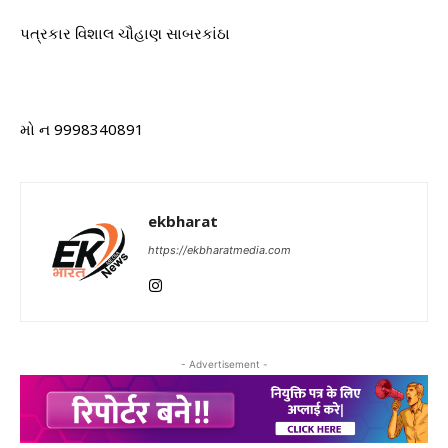
પત્રકાર વિશાલ ચૌહાણ સાબરકાંઠા
મો ન 9998340891
ekbharat
https://ekbharatmedia.com
- Advertisement -