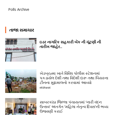
Polls Archive
તાજા સમાચાર
ઇડર નાગરિક સહકારી બેંક ની ચૂંટણી ની
તારીખ જાહેર..
ખેડબ્રહ્મા ખાતે વિવિધ પોલીસ સ્ટેશનમાં
પકડાયેલ દેશી તથા વિદેશી દારૂ તથા બિયરના
ટીનના મુદ્દામાલનો કરવામાં આવ્યો
ekbharat
સાબરકાંઠા જિલ્લા પંચાયતમાં ‘નારી વંદન
ઉત્સવ’ અંતર્ગત ‘મહિલા નેતૃત્વ દિવસ’ની ભવ્ય
ઉજવણી કરાઈ