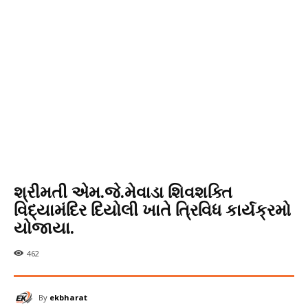
શ્રીમતી એમ.જે.મેવાડા શિવશક્તિ
વિદ્યામંદિર દિયોલી ખાતે ત્રિવિધ કાર્યક્રમો
યોજાયા.
462
By
ekbharat