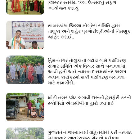
ક્લસ્ટર સ્તરીય ‘કલા ઉત્સવ’નું સફળ
આયોજન કરાયું
સાબરકાંઠા જિલ્લા કોંગ્રેસ સમિતિ દ્વારા
તાલુકા અને શહેર પ્રભારીશ્રીઓની નિમણૂક
જાહેર કરાઈ..
હિંમતનગર તાલુકાના ગઢોડા ગામે પર્યાવરણ
સંભાર સમિતિ એક વિચાર સાથે બનાવવામાં
આવી હતી અને ત્યારબાદ સમયાંતરે અલગ
અલગ કાર્યક્રમો થકી પર્યાવરણ બચાવવા
માટે કામગીરી...
ખોટી નંબર પ્લેટ લગાવી દારૂની હેરાફેરી કરતી
સ્કોર્પિયો એલસીબીના હાથે ઝડપાઈ
ગુજરાત-રાજસ્થાનમાં વાહનચોરી કરી તરખાટ
મચાવનાર આંતરરાજ્ય ગેંગનો પર્દાફાશ