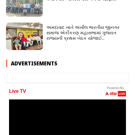
અમદાવાદ ખાતે અખીલ ભારતીય જીનગર
સમાજ એકીકરણ મહાસભામાં ગુજરાત
રાજ્યની પ્રથમ બેઠક યોજાઈ..
ADVERTISEMENTS