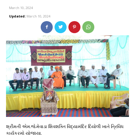
March 10, 2024
Updated:
March 10, 2024
શ્રીમતી એમ.જે.મેવાડા શિવશક્તિ વિદ્યામંદિર દિયોલી ખાતે ત્રિવિધ
કાર્યક્રમો યોજાયા.