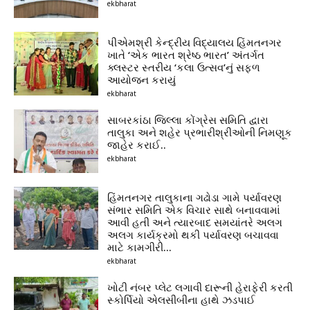
ekbharat
પીએમશ્રી કેન્દ્રીય વિદ્યાલય હિંમતનગર
ખાતે ‘એક ભારત શ્રેષ્ઠ ભારત’ અંતર્ગત
ક્લસ્ટર સ્તરીય ‘કલા ઉત્સવ’નું સફળ
આયોજન કરાયું
ekbharat
સાબરકાંઠા જિલ્લા કોંગ્રેસ સમિતિ દ્વારા
તાલુકા અને શહેર પ્રભારીશ્રીઓની નિમણૂક
જાહેર કરાઈ..
ekbharat
હિંમતનગર તાલુકાના ગઢોડા ગામે પર્યાવરણ
સંભાર સમિતિ એક વિચાર સાથે બનાવવામાં
આવી હતી અને ત્યારબાદ સમયાંતરે અલગ
અલગ કાર્યક્રમો થકી પર્યાવરણ બચાવવા
માટે કામગીરી...
ekbharat
ખોટી નંબર પ્લેટ લગાવી દારૂની હેરાફેરી કરતી
સ્કોર્પિયો એલસીબીના હાથે ઝડપાઈ