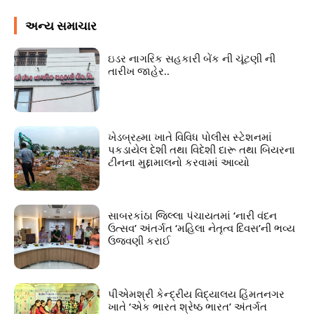
અન્ય સમાચાર
ઇડર નાગરિક સહકારી બેંક ની ચૂંટણી ની
તારીખ જાહેર..
ખેડબ્રહ્મા ખાતે વિવિધ પોલીસ સ્ટેશનમાં
પકડાયેલ દેશી તથા વિદેશી દારૂ તથા બિયરના
ટીનના મુદ્દામાલનો કરવામાં આવ્યો
સાબરકાંઠા જિલ્લા પંચાયતમાં ‘નારી વંદન
ઉત્સવ’ અંતર્ગત ‘મહિલા નેતૃત્વ દિવસ’ની ભવ્ય
ઉજવણી કરાઈ
પીએમશ્રી કેન્દ્રીય વિદ્યાલય હિંમતનગર
ખાતે ‘એક ભારત શ્રેષ્ઠ ભારત’ અંતર્ગત