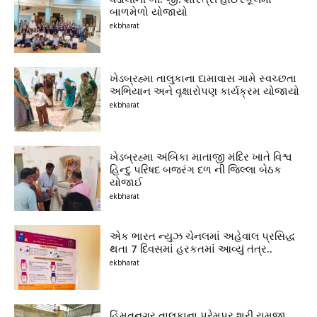
બાળમેળો યોજાયો
ekbharat
ખેડબ્રહ્મા તાલુકાના દામાવાસ ગામે સ્વચ્છતા
અભિયાન અને વૃક્ષારોપણ કાર્યક્રમ યોજાયો
ekbharat
ખેડબ્રહ્મા અંબિકા માતાજી મંદિર ખાતે વિશ્વ
હિન્દુ પરિષદ બજરંગ દળ ની જિલ્લા બેઠક
યોજાઈ
ekbharat
એક ભારત ન્યુઝ ચેનલમાં અહેવાલ પ્રસિદ્ધ
થતા 7 દિવસમાં હરકતમાં આવ્યું તંત્ર..
ekbharat
હિંમતનગર તાલુકાના પ્રેમપુર શ્રી રામજી