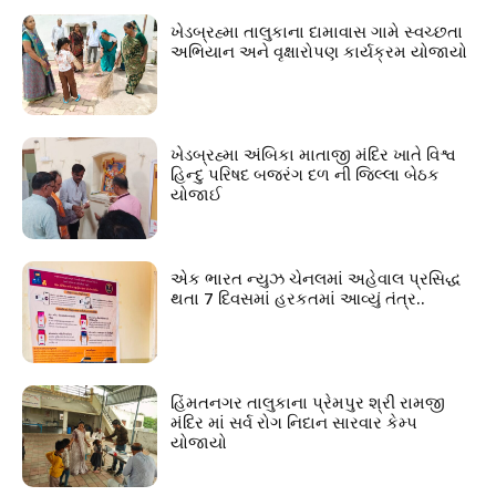
ખેડબ્રહ્મા તાલુકાના દામાવાસ ગામે સ્વચ્છતા
અભિયાન અને વૃક્ષારોપણ કાર્યક્રમ યોજાયો
ખેડબ્રહ્મા અંબિકા માતાજી મંદિર ખાતે વિશ્વ
હિન્દુ પરિષદ બજરંગ દળ ની જિલ્લા બેઠક
યોજાઈ
એક ભારત ન્યુઝ ચેનલમાં અહેવાલ પ્રસિદ્ધ
થતા 7 દિવસમાં હરકતમાં આવ્યું તંત્ર..
હિંમતનગર તાલુકાના પ્રેમપુર શ્રી રામજી
મંદિર માં સર્વ રોગ નિદાન સારવાર કેમ્પ
યોજાયો