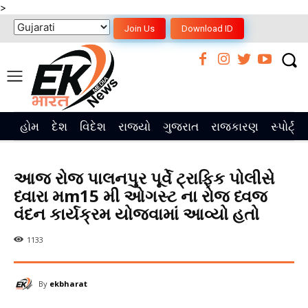
>
Join Us
Download ID
હોમ
દેશ
વિદેશ
રાજ્યો
ગુજરાત
રાજકારણ
સ્પોર્ટ્સ
આજ રોજ પાલનપુર પૂર્વે ટ્રાફિક પોલીસે
ધ્વારા મm15 મી ઓગસ્ટ ના રોજ ધ્વજ
વંદન કાર્યક્રમ યોજવામાં આવ્યો હતો
1133
By
ekbharat