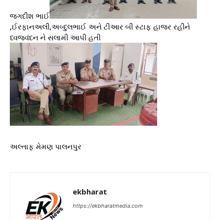
જગદીશ ભાઈ
,ઈરફાનઅલી,અબ્દુલભાઈ અને ટીઆર બી સ્ટાફ હાજર રહીને
ધ્વજવંદન ને સલામી આપી હતી
અલ્તાફ મેમણ પાલનપુર
ekbharat
https://ekbharatmedia.com