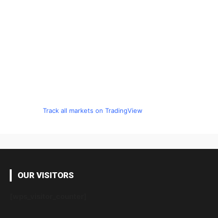
Track all markets on TradingView
OUR VISITORS
[wps_visitor_counter]