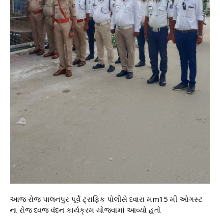
આજ રોજ પાલનપુર પૂર્વે ટ્રાફિક પોલીસે ધ્વારા મm15 મી ઓગસ્ટ
ના રોજ ધ્વજ વંદન કાર્યક્રમ યોજવામાં આવ્યો હતો