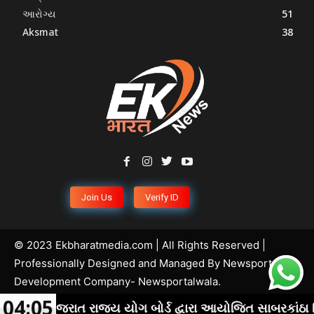
આરોગ્ય
51
Aksmat
38
Join Us
Verify ID
© 2023 Ekbharatmedia.com | All Rights Reserved |
Professionally Designed and Managed By
Newsportal
Development Company
- Newsportalwala.
04:05
ુજરાત રાજ્ય યોગ બોર્ડ દ્વારા આયોજિત સાબરકાંઠા જિલ્લાના