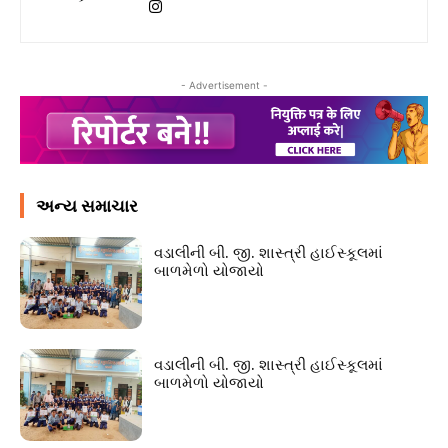
- Advertisement -
અન્ય સમાચાર
વડાલીની બી. જી. શાસ્ત્રી હાઈસ્કૂલમાં
બાળમેળો યોજાયો
વડાલીની બી. જી. શાસ્ત્રી હાઈસ્કૂલમાં
બાળમેળો યોજાયો