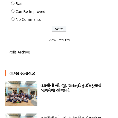
Bad
Can Be Improved
No Comments
View Results
Polls Archive
તાજા સમાચાર
વડાલીની બી. જી. શાસ્ત્રી હાઈસ્કૂલમાં
બાળમેળો યોજાયો
વડાલીની બી. જી. શાસ્ત્રી હાઈસ્કૂલમાં