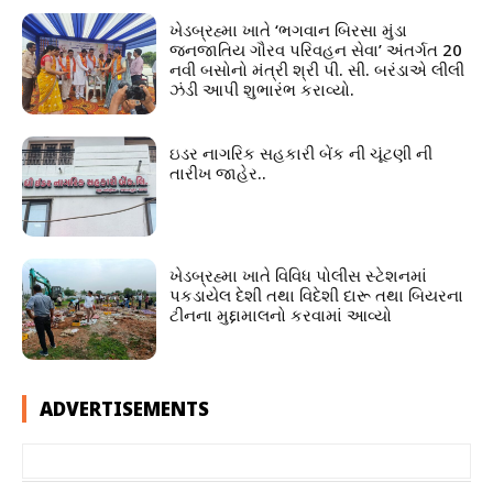
ખેડબ્રહ્મા ખાતે ‘ભગવાન બિરસા મુંડા
જનજાતિય ગૌરવ પરિવહન સેવા’ અંતર્ગત 20
નવી બસોનો મંત્રી શ્રી પી. સી. બરંડાએ લીલી
ઝંડી આપી શુભારંભ કરાવ્યો.
ઇડર નાગરિક સહકારી બેંક ની ચૂંટણી ની
તારીખ જાહેર..
ખેડબ્રહ્મા ખાતે વિવિધ પોલીસ સ્ટેશનમાં
પકડાયેલ દેશી તથા વિદેશી દારૂ તથા બિયરના
ટીનના મુદ્દામાલનો કરવામાં આવ્યો
ADVERTISEMENTS