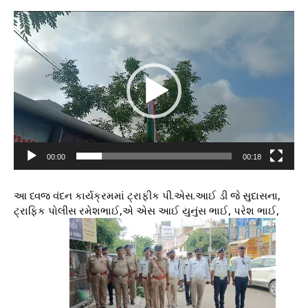
V
i
d
e
o
P
l
a
y
e
00:00
00:18
r
આ ધ્વજ વંદન કાર્યક્રમમાં ટ્રાફીક પી.એસ.આઈ ડી જે સુદાસના,
ટ્રાફિક પોલીસ રમેશભાઈ,એ એસ આઈ યુનુંસ ભાઈ, પરેશ ભાઈ,