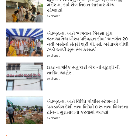
મંદિર માં સર્વ રોગ નિદાન સારવાર કેમ્પ
યોજાયો
ekbharat
ખેડબ્રહ્મા ખાતે ‘ભગવાન બિરસા મુંડા
જનજાતિય ગૌરવ પરિવહન સેવા’ અંતર્ગત 20
નવી બસોનો મંત્રી શ્રી પી. સી. બરંડાએ લીલી
ઝંડી આપી શુભારંભ કરાવ્યો.
ekbharat
ઇડર નાગરિક સહકારી બેંક ની ચૂંટણી ની
તારીખ જાહેર..
ekbharat
ખેડબ્રહ્મા ખાતે વિવિધ પોલીસ સ્ટેશનમાં
પકડાયેલ દેશી તથા વિદેશી દારૂ તથા બિયરના
ટીનના મુદ્દામાલનો કરવામાં આવ્યો
ekbharat