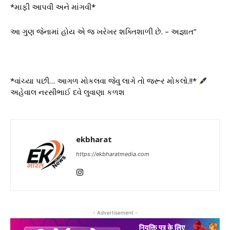
*માફી આપવી અને માંગવી*
આ ગુણ જેનામાં હોય એ જ ખરેખર શક્તિશાળી છે. – અજ્ઞાત”
*વાંચ્યા પછી… આગળ મોકલવા જેવુ લાગે તો જરૂર મોકલો.!!*
અહેવાલ નરસીભાઈ દવે લુવાણા કળશ
ekbharat
https://ekbharatmedia.com
- Advertisement -