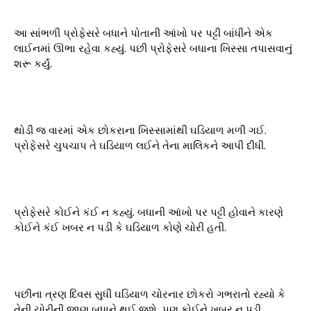
આ સાંભળી પ્રોફેસરે બધાને પોતાની આંખો પર પટ્ટી બાંધીને એક
લાઈનમાં ઊભા રહેવા કહ્યું. પછી પ્રોફેસરે બધાના ખિસ્સા તપાસવાનું
શરૂ કર્યું.
થોડી જ વારમાં એક છોકરાના ખિસ્સામાંથી ઘડિયાળ મળી ગઈ.
પ્રોફેસરે ચુપચાપ તે ઘડિયાળ લઈને તેના માલિકને આપી દીધી.
પ્રોફેસરે કોઈને કંઈ ન કહ્યું. બધાની આંખો પર પટ્ટી હોવાને કારણે
કોઈને કંઈ ખબર ન પડી કે ઘડિયાળ કોણે ચોરી હતી.
પછીના ત્રણ દિવસ સુધી ઘડિયાળ ચોરનાર છોકરો ગભરાતો રહ્યો કે
તેની ચોરીની જાણ બધાને થઈ જશે, પણ કોઈને ખબર ન પડી.