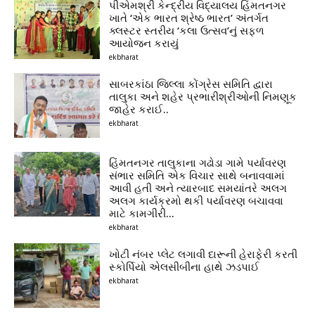
પીએમશ્રી કેન્દ્રીય વિદ્યાલય હિંમતનગર
ખાતે ‘એક ભારત શ્રેષ્ઠ ભારત’ અંતર્ગત
ક્લસ્ટર સ્તરીય ‘કલા ઉત્સવ’નું સફળ
આયોજન કરાયું
ekbharat
સાબરકાંઠા જિલ્લા કોંગ્રેસ સમિતિ દ્વારા
તાલુકા અને શહેર પ્રભારીશ્રીઓની નિમણૂક
જાહેર કરાઈ..
ekbharat
હિંમતનગર તાલુકાના ગઢોડા ગામે પર્યાવરણ
સંભાર સમિતિ એક વિચાર સાથે બનાવવામાં
આવી હતી અને ત્યારબાદ સમયાંતરે અલગ
અલગ કાર્યક્રમો થકી પર્યાવરણ બચાવવા
માટે કામગીરી...
ekbharat
ખોટી નંબર પ્લેટ લગાવી દારૂની હેરાફેરી કરતી
સ્કોર્પિયો એલસીબીના હાથે ઝડપાઈ
ekbharat