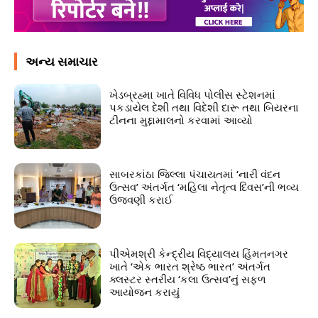
અન્ય સમાચાર
ખેડબ્રહ્મા ખાતે વિવિધ પોલીસ સ્ટેશનમાં
પકડાયેલ દેશી તથા વિદેશી દારૂ તથા બિયરના
ટીનના મુદ્દામાલનો કરવામાં આવ્યો
સાબરકાંઠા જિલ્લા પંચાયતમાં ‘નારી વંદન
ઉત્સવ’ અંતર્ગત ‘મહિલા નેતૃત્વ દિવસ’ની ભવ્ય
ઉજવણી કરાઈ
પીએમશ્રી કેન્દ્રીય વિદ્યાલય હિંમતનગર
ખાતે ‘એક ભારત શ્રેષ્ઠ ભારત’ અંતર્ગત
ક્લસ્ટર સ્તરીય ‘કલા ઉત્સવ’નું સફળ
આયોજન કરાયું