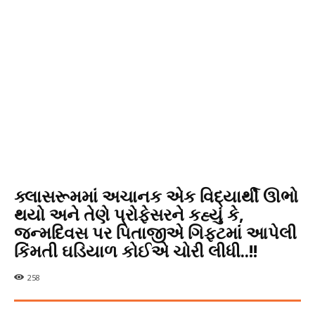
ક્લાસરૂમમાં અચાનક એક વિદ્યાર્થી ઊભો
થયો અને તેણે પ્રોફેસરને કહ્યું કે,
જન્મદિવસ પર પિતાજીએ ગિફ્ટમાં આપેલી
કિંમતી ઘડિયાળ કોઈએ ચોરી લીધી..!!
258