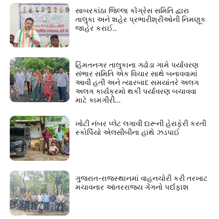
સાબરકાંઠા જિલ્લા કોંગ્રેસ સમિતિ દ્વારા
તાલુકા અને શહેર પ્રભારીશ્રીઓની નિમણૂક
જાહેર કરાઈ..
હિંમતનગર તાલુકાના ગઢોડા ગામે પર્યાવરણ
સંભાર સમિતિ એક વિચાર સાથે બનાવવામાં
આવી હતી અને ત્યારબાદ સમયાંતરે અલગ
અલગ કાર્યક્રમો થકી પર્યાવરણ બચાવવા
માટે કામગીરી...
ખોટી નંબર પ્લેટ લગાવી દારૂની હેરાફેરી કરતી
સ્કોર્પિયો એલસીબીના હાથે ઝડપાઈ
ગુજરાત-રાજસ્થાનમાં વાહનચોરી કરી તરખાટ
મચાવનાર આંતરરાજ્ય ગેંગનો પર્દાફાશ