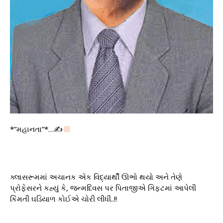
*”મહાનતા”*…✍
ક્લાસરૂમમાં અચાનક એક વિદ્યાર્થી ઊભો થયો અને તેણે
પ્રોફેસરને કહ્યું કે, જન્મદિવસ પર પિતાજીએ ગિફ્ટમાં આપેલી
કિંમતી ઘડિયાળ કોઈએ ચોરી લીધી..!!