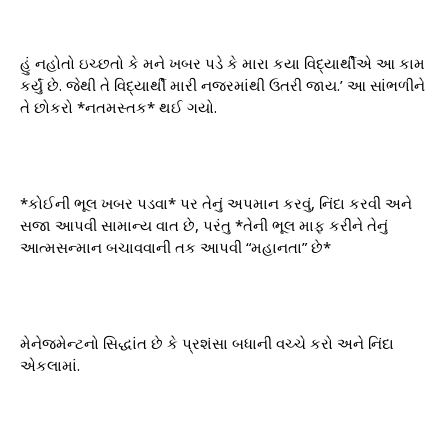
હું નહોતો ઇચ્છતો કે મને ખબર પડે કે મારા કયા વિદ્યાર્થીએ આ કામ
કર્યું છે. જેથી તે વિદ્યાર્થી મારી નજરમાંથી ઉતરી જાય.’ આ સાંભળીને
તે છોકરો *નતમસ્તક* થઈ ગયો.
*કોઈની ભૂલ ખબર પડવા* પર તેનું અપમાન કરવું, નિંદા કરવી અને
સજા આપવી સામાન્ય વાત છે, પરંતુ *તેની ભૂલ માફ કરીને તેનું
આત્મસન્માન બચાવવાની તક આપવી “મહાનતા” છે*
મેનેજમેન્ટનો સિદ્ધાંત છે કે પ્રશંસા બધાની વચ્ચે કરો અને નિંદા
એકલામાં.