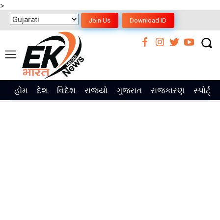
>
Join Us
Download ID
હોમ
દેશ
વિદેશ
રાજ્યો
ગુજરાત
રાજકારણ
સ્પોર્ટ્સ