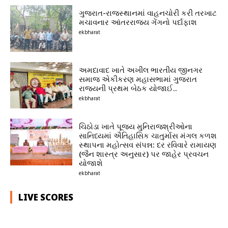
ગુજરાત-રાજસ્થાનમાં વાહનચોરી કરી તરખાટ
મચાવનાર આંતરરાજ્ય ગેંગનો પર્દાફાશ
ekbharat
અમદાવાદ ખાતે અખીલ ભારતીય જીનગર
સમાજ એકીકરણ મહાસભામાં ગુજરાત
રાજ્યની પ્રથમ બેઠક યોજાઈ..
ekbharat
ચિઠોડા ખાતે પૂજ્ય મુનિરાજશ્રીઓના
સાનિધ્યમાં ઐતિહાસિક ચાતુર્માસ મંગલ કળશ
સ્થાપના મહોત્સવ સંપન્ન: દર રવિવારે રામાયણ
(જૈન શાસ્ત્ર અનુસાર) પર જાહેર પ્રવચન
યોજાશે
ekbharat
LIVE SCORES