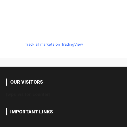
Track all markets on TradingView
OUR VISITORS
[wps_visitor_counter]
IMPORTANT LINKS