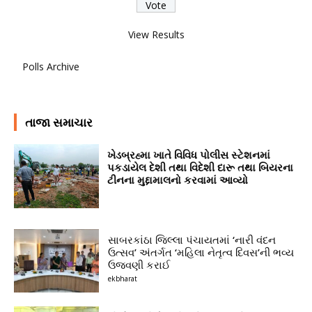
View Results
Polls Archive
તાજા સમાચાર
ખેડબ્રહ્મા ખાતે વિવિધ પોલીસ સ્ટેશનમાં
પકડાયેલ દેશી તથા વિદેશી દારૂ તથા બિયરના
ટીનના મુદ્દામાલનો કરવામાં આવ્યો
સાબરકાંઠા જિલ્લા પંચાયતમાં ‘નારી વંદન
ઉત્સવ’ અંતર્ગત ‘મહિલા નેતૃત્વ દિવસ’ની ભવ્ય
ઉજવણી કરાઈ
ekbharat