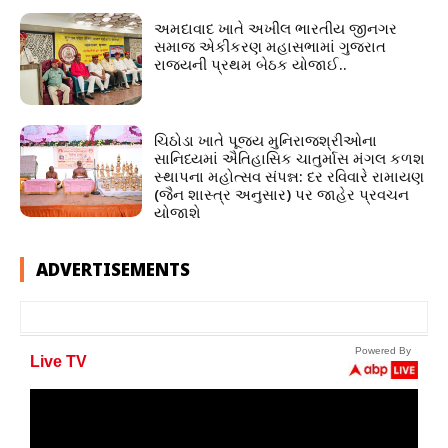
અમદાવાદ ખાતે અખીલ ભારતીય જીનગર
સમાજ એકીકરણ મહાસભામાં ગુજરાત
રાજ્યની પ્રથમ બેઠક યોજાઈ..
ચિઠોડા ખાતે પૂજ્ય મુનિરાજશ્રીઓના
સાનિધ્યમાં ઐતિહાસિક ચાતુર્માસ મંગલ કળશ
સ્થાપના મહોત્સવ સંપન્ન: દર રવિવારે રામાયણ
(જૈન શાસ્ત્ર અનુસાર) પર જાહેર પ્રવચન
યોજાશે
ADVERTISEMENTS