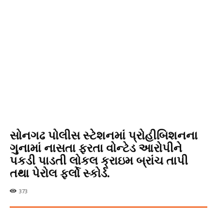
સોનગઢ પોલીસ સ્ટેશનમાં પ્રોહીબિશનના
ગુનામાં નાસતા ફરતા વોન્ટેડ આરોપીને
પકડી પાડતી લોકલ ક્રાઇમ બ્રાંચ તાપી
તથા પેરોલ ફર્લો સ્કોર્ડ.
373