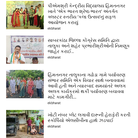
પીએમશ્રી કેન્દ્રીય વિદ્યાલય હિંમતનગર
ખાતે ‘એક ભારત શ્રેષ્ઠ ભારત’ અંતર્ગત
ક્લસ્ટર સ્તરીય ‘કલા ઉત્સવ’નું સફળ
આયોજન કરાયું
ekbharat
સાબરકાંઠા જિલ્લા કોંગ્રેસ સમિતિ દ્વારા
તાલુકા અને શહેર પ્રભારીશ્રીઓની નિમણૂક
જાહેર કરાઈ..
ekbharat
હિંમતનગર તાલુકાના ગઢોડા ગામે પર્યાવરણ
સંભાર સમિતિ એક વિચાર સાથે બનાવવામાં
આવી હતી અને ત્યારબાદ સમયાંતરે અલગ
અલગ કાર્યક્રમો થકી પર્યાવરણ બચાવવા
માટે કામગીરી...
ekbharat
ખોટી નંબર પ્લેટ લગાવી દારૂની હેરાફેરી કરતી
સ્કોર્પિયો એલસીબીના હાથે ઝડપાઈ
ekbharat