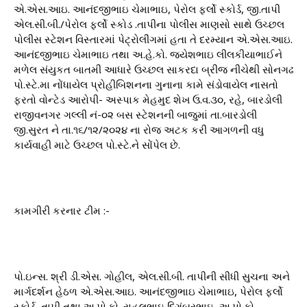
એ.એસ.આઇ. આનંદજીભાઇ ચેમાભાઇ, પેરોલ ફર્લો સ્કોર્ડ, જી.તાપી
એલ.સી.બી./પેરોલ ફર્લો સ્કોડ .તાપીના પોલીસ માણસો સાથે ઉચ્છલ
પોલીસ સ્ટેશન વિસ્તારમાં પેટ્રોલીંગમાં હતા તે દરમ્યાન એ.એસ.આઇ.
આનંદજીભાઇ ચેમાભાઇ તથા અ.હે.કો. જયેશભાઇ લીલકીયાભાઈને
મળેલ સંયુકત બાતમી આધારે ઉચ્છલ સાકરદા બ્રીજ નીચેથી સોનગઢ
પો.સ્ટે.મા નોંધાયેલ પ્રોહીબિશનના ગુનાના કામે સંડોવાયેલ નાસતો
ફરતો વોન્ટેડ આરોપી- અસ્પાક મેહમુદ શેખ ઉ.વ.૩૦, રહે, બારડોલી
રાજીવનગર ગલ્લી નં-૦૨ બસ સ્ટેશનની બાજુમાં તા.બારડોલી
જી.સુરત ને તા.૧૬/૧૨/૨૦૨૪ ના રોજ અટક કરી આગળની વધુ
કાર્યવાહી માટે ઉચ્છલ પો.સ્ટે.ને સોંપેલ છે.
કામગીરી કરનાર ટીમ :-
પો.ઇન્સ. શ્રી ડી.એસ. ગોહીલ, એલ.સી.બી. તાપીની સીધી સુચના અને
માર્ગદર્શન હેઠળ એ.એસ.આઇ. આનંદજીભાઇ ચેમાભાઇ, પેરોલ ફર્લો
સ્કોર્ડ, તાપી તથા અ.પો.કો. રાહુલભાઇ દિગંબરભાઇ, અ.પો.કો.