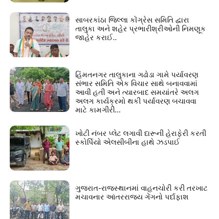
સાબરકાંઠા જિલ્લા કોંગ્રેસ સમિતિ દ્વારા
તાલુકા અને શહેર પ્રભારીશ્રીઓની નિમણૂક
જાહેર કરાઈ..
હિંમતનગર તાલુકાના ગઢોડા ગામે પર્યાવરણ
સંભાર સમિતિ એક વિચાર સાથે બનાવવામાં
આવી હતી અને ત્યારબાદ સમયાંતરે અલગ
અલગ કાર્યક્રમો થકી પર્યાવરણ બચાવવા
માટે કામગીરી...
ખોટી નંબર પ્લેટ લગાવી દારૂની હેરાફેરી કરતી
સ્કોર્પિયો એલસીબીના હાથે ઝડપાઈ
ગુજરાત-રાજસ્થાનમાં વાહનચોરી કરી તરખાટ
મચાવનાર આંતરરાજ્ય ગેંગનો પર્દાફાશ