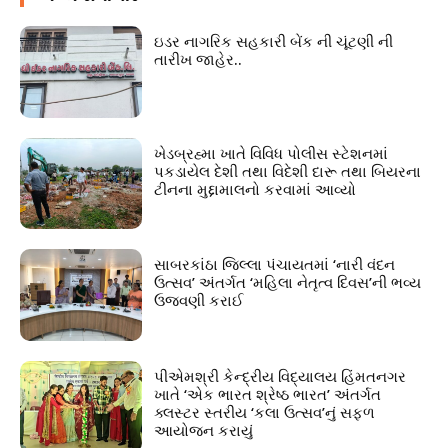
ઇડર નાગરિક સહકારી બેંક ની ચૂંટણી ની
તારીખ જાહેર..
ખેડબ્રહ્મા ખાતે વિવિધ પોલીસ સ્ટેશનમાં
પકડાયેલ દેશી તથા વિદેશી દારૂ તથા બિયરના
ટીનના મુદ્દામાલનો કરવામાં આવ્યો
સાબરકાંઠા જિલ્લા પંચાયતમાં ‘નારી વંદન
ઉત્સવ’ અંતર્ગત ‘મહિલા નેતૃત્વ દિવસ’ની ભવ્ય
ઉજવણી કરાઈ
પીએમશ્રી કેન્દ્રીય વિદ્યાલય હિંમતનગર
ખાતે ‘એક ભારત શ્રેષ્ઠ ભારત’ અંતર્ગત
ક્લસ્ટર સ્તરીય ‘કલા ઉત્સવ’નું સફળ
આયોજન કરાયું