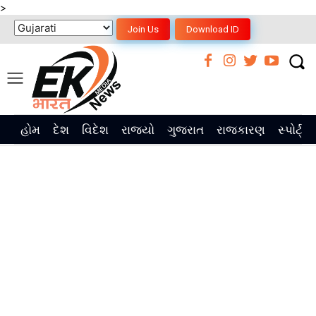
>
Join Us
Download ID
હોમ
દેશ
વિદેશ
રાજ્યો
ગુજરાત
રાજકારણ
સ્પોર્ટ્સ