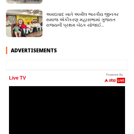
અમદાવાદ ખાતે અખીલ ભારતીય જીનગર
સમાજ એકીકરણ મહાસભામાં ગુજરાત
રાજ્યની પ્રથમ બેઠક યોજાઈ..
ADVERTISEMENTS