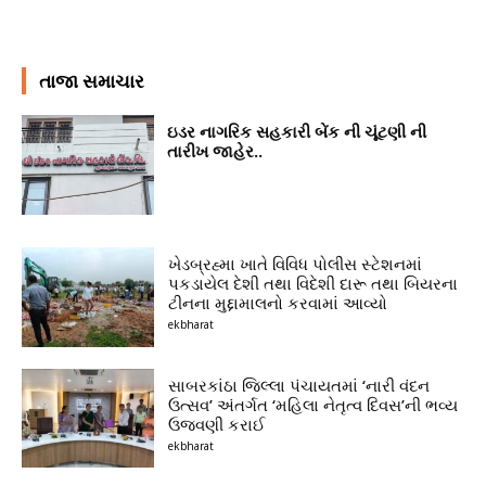
તાજા સમાચાર
ઇડર નાગરિક સહકારી બેંક ની ચૂંટણી ની
તારીખ જાહેર..
ખેડબ્રહ્મા ખાતે વિવિધ પોલીસ સ્ટેશનમાં
પકડાયેલ દેશી તથા વિદેશી દારૂ તથા બિયરના
ટીનના મુદ્દામાલનો કરવામાં આવ્યો
ekbharat
સાબરકાંઠા જિલ્લા પંચાયતમાં ‘નારી વંદન
ઉત્સવ’ અંતર્ગત ‘મહિલા નેતૃત્વ દિવસ’ની ભવ્ય
ઉજવણી કરાઈ
ekbharat