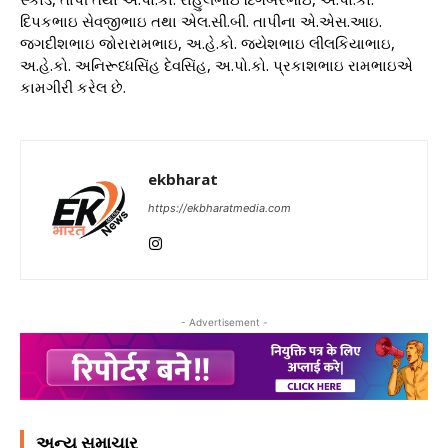
દિપકભાઇ સેવજીભાઇ તથા એલ.સી.બી. તાપીના એ.એસ.આઇ.
જગદીશભાઇ જોરારામભાઇ, અ.હે.કો. જયેશભાઇ લીલકિયાભાઇ,
અ.હે.કો. અનિરૂધ્ધસિંહ દેવસિંહ, અ.પો.કો. પ્રકાશભાઇ રામભાઇએ
કામગીરી કરેલ છે.
ekbharat
https://ekbharatmedia.com
- Advertisement -
અન્ય સમાચાર