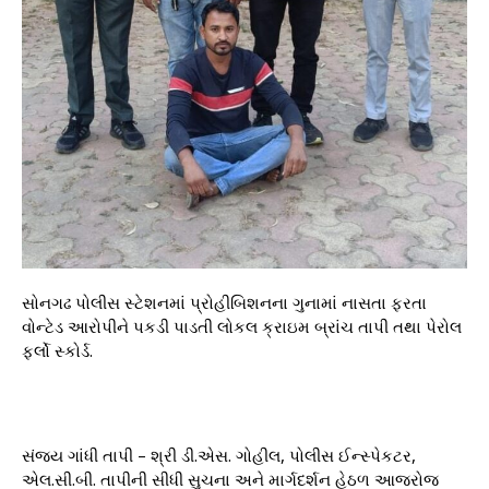
સોનગઢ પોલીસ સ્ટેશનમાં પ્રોહીબિશનના ગુનામાં નાસતા ફરતા
વોન્ટેડ આરોપીને પકડી પાડતી લોકલ ક્રાઇમ બ્રાંચ તાપી તથા પેરોલ
ફર્લો સ્કોર્ડ.
સંજય ગાંધી તાપી – શ્રી ડી.એસ. ગોહીલ, પોલીસ ઈન્સ્પેકટર,
એલ.સી.બી. તાપીની સીધી સુચના અને માર્ગદર્શન હેઠળ આજરોજ