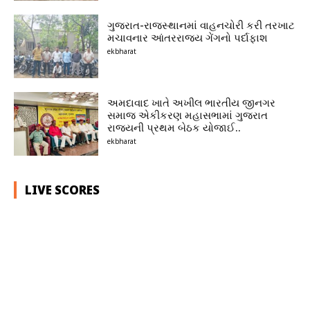
ગુજરાત-રાજસ્થાનમાં વાહનચોરી કરી તરખાટ
મચાવનાર આંતરરાજ્ય ગેંગનો પર્દાફાશ
ekbharat
અમદાવાદ ખાતે અખીલ ભારતીય જીનગર
સમાજ એકીકરણ મહાસભામાં ગુજરાત
રાજ્યની પ્રથમ બેઠક યોજાઈ..
ekbharat
LIVE SCORES