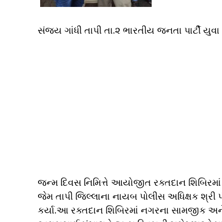
સંજય ગાંધી તાપી તા.૨ ભારતીય જનતા પાર્ટી યુવા
જન્મ દિવસ નિમિત્તે આયોજીત રક્તદાન શિબિરમાં 3
જેમ તાપી જિલ્લાના નાયબ પોલીસ અધિક્ષક શ્રી પ
કર્યા.આ રક્તદાન શિબિરમાં નગરના સામજીક અ