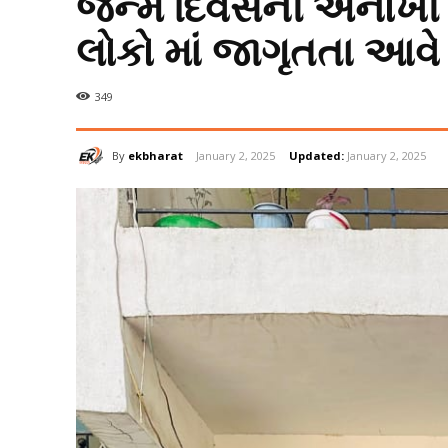
જન્મ દિવસની અનોખી 
લોકો માં જાગૃતતા આવે
349
By
ekbharat
January 2, 2025
Updated:
January 2, 2025