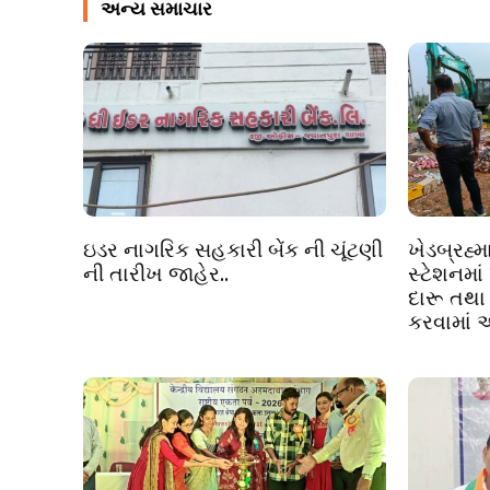
અન્ય સમાચાર
ઇડર નાગરિક સહકારી બેંક ની ચૂંટણી
ખેડબ્રહ્મ
ની તારીખ જાહેર..
સ્ટેશનમાં
દારૂ તથા
કરવામાં 