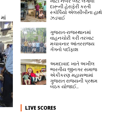
ખોટી નંબર પ્લેટ લગાવી
દારૂની હેરાફેરી કરતી
સ્કોર્પિયો એલસીબીના હાથે
માં
ઝડપાઈ
ગુજરાત-રાજસ્થાનમાં
વાહનચોરી કરી તરખાટ
મચાવનાર આંતરરાજ્ય
ગેંગનો પર્દાફાશ
અમદાવાદ ખાતે અખીલ
ભારતીય જીનગર સમાજ
એકીકરણ મહાસભામાં
ગુજરાત રાજ્યની પ્રથમ
બેઠક યોજાઈ..
LIVE SCORES