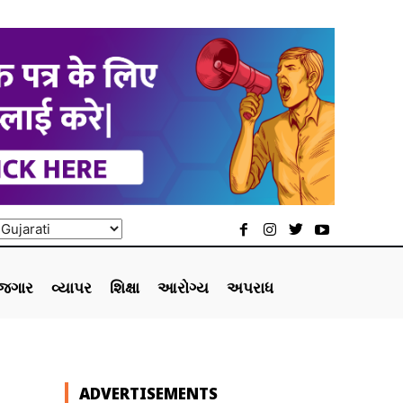
ોજગાર
વ્યાપર
શિક્ષા
આરોગ્ય
અપરાધ
ADVERTISEMENTS