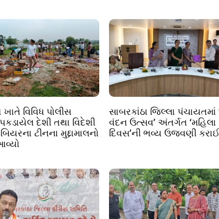
ા ખાતે વિવિધ પોલીસ
સાબરકાંઠા જિલ્લા પંચાયતમાં 
 પકડાયેલ દેશી તથા વિદેશી
વંદન ઉત્સવ’ અંતર્ગત ‘મહિલા ન
 બિયરના ટીનના મુદ્દામાલનો
દિવસ’ની ભવ્ય ઉજવણી કરા
આવ્યો