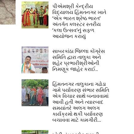
પીએમશ્રી કેન્દ્રીય
વિદ્યાલય હિંમતનગર ખાતે
‘એક ભારત શ્રેષ્ઠ ભારત’
અંતર્ગત ક્લસ્ટર સ્તરીય
‘કલા ઉત્સવ’નું સફળ
આયોજન કરાયું
સાબરકાંઠા જિલ્લા કોંગ્રેસ
સમિતિ દ્વારા તાલુકા અને
શહેર પ્રભારીશ્રીઓની
નિમણૂક જાહેર કરાઈ..
હિંમતનગર તાલુકાના ગઢોડા
ગામે પર્યાવરણ સંભાર સમિતિ
એક વિચાર સાથે બનાવવામાં
આવી હતી અને ત્યારબાદ
સમયાંતરે અલગ અલગ
કાર્યક્રમો થકી પર્યાવરણ
બચાવવા માટે કામગીરી...