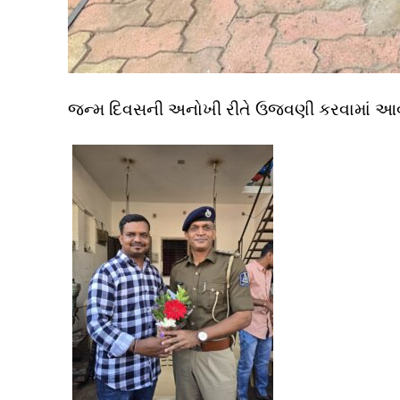
જન્મ દિવસની અનોખી રીતે ઉજવણી કરવામાં આવી