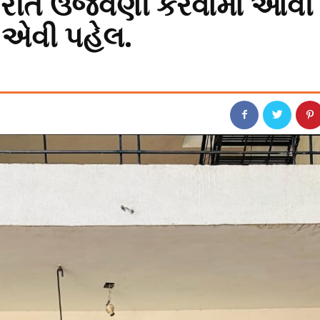
રીતે ઉજવણી કરવામાં આવી
 એવી પહેલ.