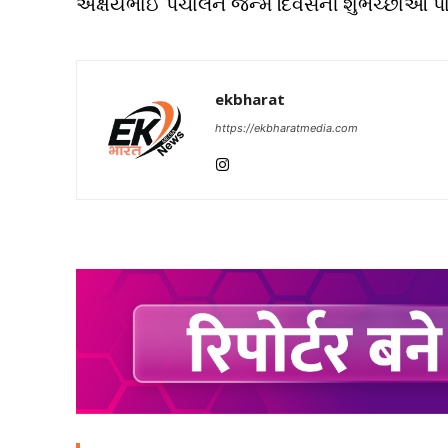
અક્ષયભાઈ પંચાલને જન્મ દિવસની શુભેચ્છાઓ પા
ekbharat
https://ekbharatmedia.com