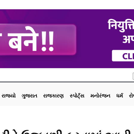
રાજ્યો
ગુજરાત
રાજકારણ
સ્પોર્ટ્સ
મનોરંજન
ધર્મ
ર