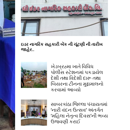
ઇડર નાગરિક સહકારી બેંક ની ચૂંટણી ની તારીખ
જાહેર..
ખેડબ્રહ્મા ખાતે વિવિધ
પોલીસ સ્ટેશનમાં પકડાયેલ
દેશી તથા વિદેશી દારૂ તથા
બિયરના ટીનના મુદ્દામાલનો
કરવામાં આવ્યો
સાબરકાંઠા જિલ્લા પંચાયતમાં
‘નારી વંદન ઉત્સવ’ અંતર્ગત
‘મહિલા નેતૃત્વ દિવસ’ની ભવ્ય
ઉજવણી કરાઈ