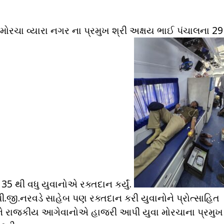
 મોરચા વ્યારા નગર ના પ્રમુખ શ્રી અક્ષય ભાઈ પંચાલના 29 
5 થી વધુ યુવાનોએ રક્તદાન કર્યું.
ી.જી.નરવડે સાહેબ પણ રક્તદાન કરી યુવાનોને પ્રોત્સાહિત
ને રાજકીય આગેવાનોએ હાજરી આપી યુવા મોરચાના પ્રમુખ