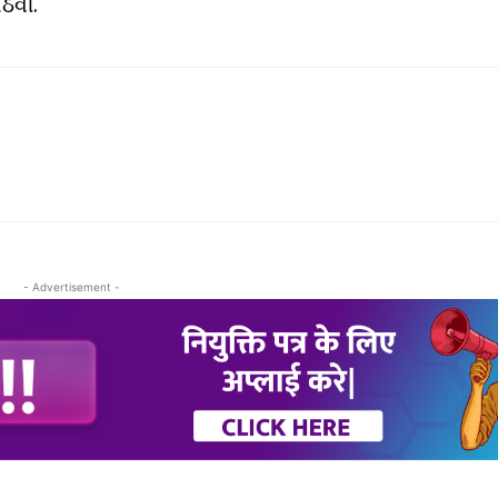
ઠવી.
- Advertisement -