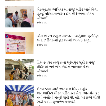
ખેડબ્રહ્મા અંબિકા માતાજી મંદિર ખાતે વિશ્વ
હિન્દુ પરિષદ બજરંગ દળ ની જિલ્લા બેઠક
યોજાઈ
ekbharat
એક ભારત ન્યુઝ ચેનલમાં અહેવાલ પ્રસિદ્ધ
થતા 7 દિવસમાં હરકતમાં આવ્યું તંત્ર..
ekbharat
હિંમતનગર તાલુકાના પ્રેમપુર શ્રી રામજી
મંદિર માં સર્વ રોગ નિદાન સારવાર કેમ્પ
યોજાયો
ekbharat
ખેડબ્રહ્મા ખાતે ‘ભગવાન બિરસા મુંડા
જનજાતિય ગૌરવ પરિવહન સેવા’ અંતર્ગત 20
નવી બસોનો મંત્રી શ્રી પી. સી. બરંડાએ લીલી
ઝંડી આપી શુભારંભ કરાવ્યો.