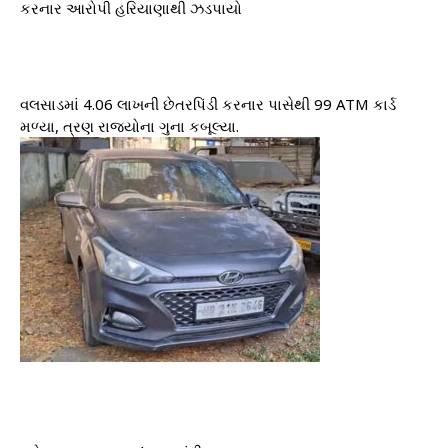
કરનાર આરોપી હરિયાણાથી ઝડપાયો
વલસાડમાં 4.06 લાખની છેતરપિંડી કરનાર પાસેથી 99 ATM કાર્ડ
મળ્યા, ત્રણ રાજ્યોના ગુના કબૂલ્યા.