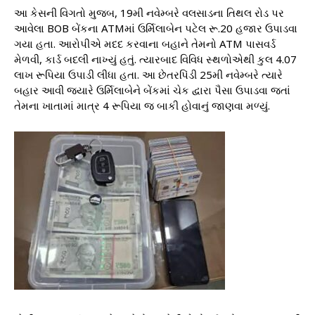
આ કેસની વિગતો મુજબ, 19મી નવેમ્બરે વલસાડના તિથલ રોડ પર
આવેલા BOB બેંકના ATMમાં ઉર્મિલાબેન પટેલ રૂ.20 હજાર ઉપાડવા
ગયા હતા. આરોપીએ મદદ કરવાના બહાને તેમનો ATM પાસવર્ડ
મેળવી, કાર્ડ બદલી નાખ્યું હતું. ત્યારબાદ વિવિધ સ્થળોએથી કુલ 4.07
લાખ રૂપિયા ઉપાડી લીધા હતા. આ છેતરપિંડી 25મી નવેમ્બરે ત્યારે
બહાર આવી જ્યારે ઉર્મિલાબેને બેંકમાં ચેક દ્વારા પૈસા ઉપાડવા જતાં
તેમના ખાતામાં માત્ર 4 રૂપિયા જ બાકી હોવાનું જાણવા મળ્યું.