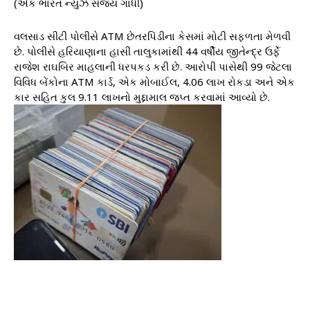
(એક ભારત ન્યુઝ સંજય ગાંધી)
વલસાડ સીટી પોલીસે ATM છેતરપિંડીના કેસમાં મોટી સફળતા મેળવી
છે. પોલીસે હરિયાણાના હાસી તાલુકામાંથી 44 વર્ષીય જીતેન્દ્ર ઉર્ફે
રાજેશ રાઘબિર માહલાની ધરપકડ કરી છે. આરોપી પાસેથી 99 જેટલા
વિવિધ બેંકોના ATM કાર્ડ, એક મોબાઈલ, 4.06 લાખ રોકડા અને એક
કાર સહિત કુલ 9.11 લાખનો મુદ્દામાલ જપ્ત કરવામાં આવ્યો છે.