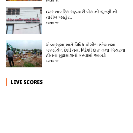
ekbharat
ઇડર નાગરિક સહકારી બેંક ની ચૂંટણી ની
તારીખ જાહેર..
ekbharat
ખેડબ્રહ્મા ખાતે વિવિધ પોલીસ સ્ટેશનમાં
પકડાયેલ દેશી તથા વિદેશી દારૂ તથા બિયરના
ટીનના મુદ્દામાલનો કરવામાં આવ્યો
ekbharat
LIVE SCORES