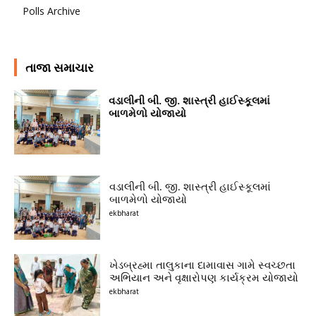
Polls Archive
તાજા સમાચાર
વડાલીની બી. જી. શાસ્ત્રી હાઈસ્કૂલમાં
બાળમેળો યોજાયો
વડાલીની બી. જી. શાસ્ત્રી હાઈસ્કૂલમાં
બાળમેળો યોજાયો
ekbharat
ખેડબ્રહ્મા તાલુકાના દામાવાસ ગામે સ્વચ્છતા
અભિયાન અને વૃક્ષારોપણ કાર્યક્રમ યોજાયો
ekbharat