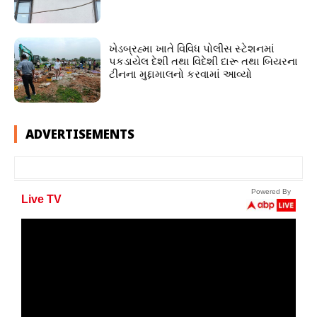
ખેડબ્રહ્મા ખાતે વિવિધ પોલીસ સ્ટેશનમાં
પકડાયેલ દેશી તથા વિદેશી દારૂ તથા બિયરના
ટીનના મુદ્દામાલનો કરવામાં આવ્યો
ADVERTISEMENTS