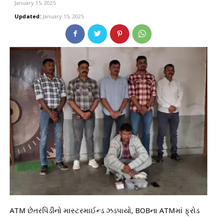
January 15, 2025
Updated:
January 15, 2025
ATM છેતરપિંડીનો માસ્ટરમાઈન્ડ ઝડપાયો, BOBના ATMમાં ફ્રોડ