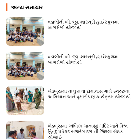
અન્ય સમાચાર
વડાલીની બી. જી. શાસ્ત્રી હાઈસ્કૂલમાં
બાળમેળો યોજાયો
વડાલીની બી. જી. શાસ્ત્રી હાઈસ્કૂલમાં
બાળમેળો યોજાયો
ખેડબ્રહ્મા તાલુકાના દામાવાસ ગામે સ્વચ્છતા
અભિયાન અને વૃક્ષારોપણ કાર્યક્રમ યોજાયો
ખેડબ્રહ્મા અંબિકા માતાજી મંદિર ખાતે વિશ્વ
હિન્દુ પરિષદ બજરંગ દળ ની જિલ્લા બેઠક
યોજાઈ