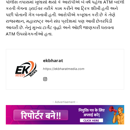
પોલીસ તપાસમાં ખુલાસો થયો કે આરોપીએ બે વર્ષ પહેલા ATM બદલી
કરતી ગેંગના ડ્રાઈવર તરીકે કામ કરીને આ ટ્રિક શીખી હતી અને
પછી પોતાની ગેંગ બનાવી હતી. આરોપીએ કબૂલાત કરી છે કે તેણે
રાજસ્થાન, મહારાષ્ટ્ર અને સંઘ પ્રદેશમાં પણ આવી છેતરપિંડી
આચરી છે. તેનું મુખ્ય ટાર્ગેટ વૃદ્ધો અને ઓછી જાણકારી ધરાવતા
ATM ઉપયોગકર્તાઓ હતા.
ekbharat
https://ekbharatmedia.com
- Advertisement -