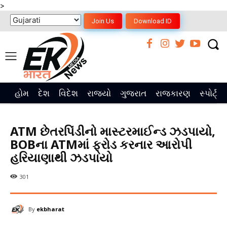
>
Join Us
Download ID
હોમ
દેશ
વિદેશ
રાજ્યો
ગુજરાત
રાજકારણ
સ્પોર્ટ્સ
ATM છેતરપિંડીનો માસ્ટરમાઈન્ડ ઝડપાયો,
BOBના ATMમાં ફ્રોડ કરનાર આરોપી
હરિયાણાથી ઝડપાયો
301
By
ekbharat