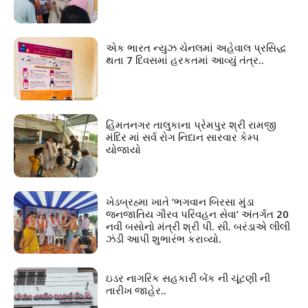
એક ભારત ન્યુઝ ચેનલમાં અહેવાલ પ્રસિદ્ધ
થતા 7 દિવસમાં હરકતમાં આવ્યું તંત્ર..
હિંમતનગર તાલુકાના પ્રેમપુર શ્રી રામજી
મંદિર માં સર્વ રોગ નિદાન સારવાર કેમ્પ
યોજાયો
ખેડબ્રહ્મા ખાતે ‘ભગવાન બિરસા મુંડા
જનજાતિય ગૌરવ પરિવહન સેવા’ અંતર્ગત 20
નવી બસોનો મંત્રી શ્રી પી. સી. બરંડાએ લીલી
ઝંડી આપી શુભારંભ કરાવ્યો.
ઇડર નાગરિક સહકારી બેંક ની ચૂંટણી ની
તારીખ જાહેર..