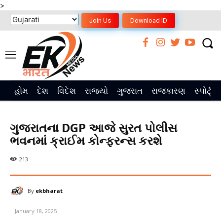
>
Join Us
Download ID
હોમ
દેશ
વિદેશ
રાજ્યો
ગુજરાત
રાજકારણ
સ્પોર્ટ્સ
ગુજરાતના DGP આજે સુરત પોલીસ
ભવનમાં ક્રાઈમ કોન્ફરન્સ કરશે
213
By
ekbharat
January 18, 2025