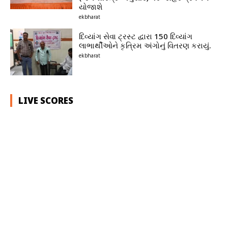
યોજાશે
ekbharat
દિવ્યાંગ સેવા ટ્રસ્ટ દ્વારા 150 દિવ્યાંગ
લાભાર્થીઓને કૃત્રિમ અંગોનું વિતરણ કરાયું.
ekbharat
LIVE SCORES