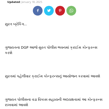
Updated:
January 18, 2025
સુરત બ્રેકિંગ…
ગુજરાતના DGP આજે સુરત પોલીસ ભવનમાં ક્રાઈમ કોન્ફરન્સ
કરશે
સુરતમાં પહેલીવાર ક્રાઈમ કોન્ફરન્સનું આયોજન કરવામાં આવશે
ગુજરાત પોલીસના વડા વિકાસ સહાયની અધ્યક્ષતામાં આ કોન્ફરન્સ
રાખવામાં આવશે