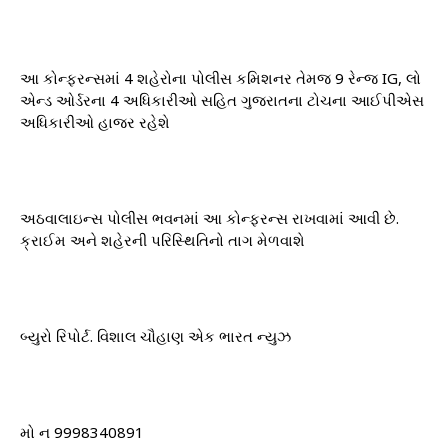
આ કોન્ફરન્સમાં 4 શહેરોના પોલીસ કમિશનર તેમજ 9 રેન્જ IG, લો
એન્ડ ઓર્ડરના 4 અધિકારીઓ સહિત ગુજરાતના ટોચના આઈપીએસ
અધિકારીઓ હાજર રહેશે
અઠવાલાઇન્સ પોલીસ ભવનમાં આ કોન્ફરન્સ રાખવામાં આવી છે.
ક્રાઈમ અને શહેરની પરિસ્થિતિનો તાગ મેળવાશે
બ્યુરો રિપોર્ટ. વિશાલ ચૌહાણ એક ભારત ન્યુઝ
મો ન 9998340891