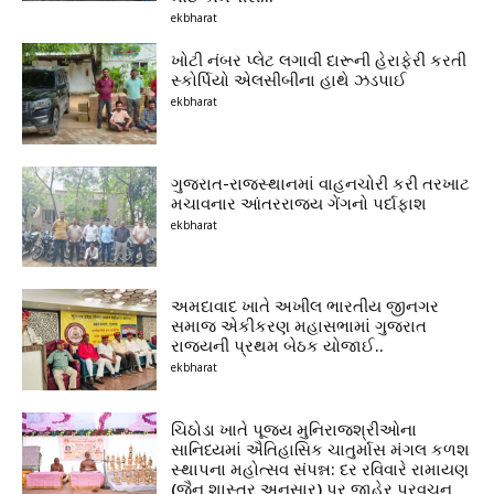
ekbharat
ખોટી નંબર પ્લેટ લગાવી દારૂની હેરાફેરી કરતી
સ્કોર્પિયો એલસીબીના હાથે ઝડપાઈ
ekbharat
ગુજરાત-રાજસ્થાનમાં વાહનચોરી કરી તરખાટ
મચાવનાર આંતરરાજ્ય ગેંગનો પર્દાફાશ
ekbharat
અમદાવાદ ખાતે અખીલ ભારતીય જીનગર
સમાજ એકીકરણ મહાસભામાં ગુજરાત
રાજ્યની પ્રથમ બેઠક યોજાઈ..
ekbharat
ચિઠોડા ખાતે પૂજ્ય મુનિરાજશ્રીઓના
સાનિધ્યમાં ઐતિહાસિક ચાતુર્માસ મંગલ કળશ
સ્થાપના મહોત્સવ સંપન્ન: દર રવિવારે રામાયણ
(જૈન શાસ્ત્ર અનુસાર) પર જાહેર પ્રવચન