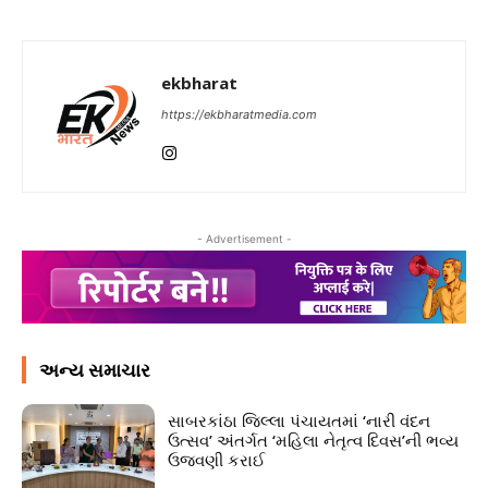
ekbharat
https://ekbharatmedia.com
- Advertisement -
અન્ય સમાચાર
સાબરકાંઠા જિલ્લા પંચાયતમાં ‘નારી વંદન
ઉત્સવ’ અંતર્ગત ‘મહિલા નેતૃત્વ દિવસ’ની ભવ્ય
ઉજવણી કરાઈ