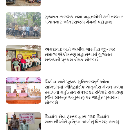
ગુજરાત-રાજસ્થાનમાં વાહનચોરી કરી તરખાટ
મચાવનાર આંતરરાજ્ય ગેંગનો પર્દાફાશ
અમદાવાદ ખાતે અખીલ ભારતીય જીનગર
સમાજ એકીકરણ મહાસભામાં ગુજરાત
રાજ્યની પ્રથમ બેઠક યોજાઈ..
ચિઠોડા ખાતે પૂજ્ય મુનિરાજશ્રીઓના
સાનિધ્યમાં ઐતિહાસિક ચાતુર્માસ મંગલ કળશ
સ્થાપના મહોત્સવ સંપન્ન: દર રવિવારે રામાયણ
(જૈન શાસ્ત્ર અનુસાર) પર જાહેર પ્રવચન
યોજાશે
દિવ્યાંગ સેવા ટ્રસ્ટ દ્વારા 150 દિવ્યાંગ
લાભાર્થીઓને કૃત્રિમ અંગોનું વિતરણ કરાયું.