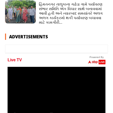
હિંમતનગર તાલુકાના ગઢોડા ગામે પર્યાવરણ
સંભાર સમિતિ એક વિચાર સાથે બનાવવામાં
આવી હતી અને ત્યારબાદ સમયાંતરે અલગ
અલગ કાર્યક્રમો થકી પર્યાવરણ બચાવવા
માટે કામગીરી...
ADVERTISEMENTS