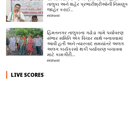
તાલુકા અને શહેર પ્રભારીશ્રીઓની નિમણૂક
જાહેર કરાઈ..
ekbharat
હિંમતનગર તાલુકાના ગઢોડા ગામે પર્યાવરણ
સંભાર સમિતિ એક વિચાર સાથે બનાવવામાં
આવી હતી અને ત્યારબાદ સમયાંતરે અલગ
અલગ કાર્યક્રમો થકી પર્યાવરણ બચાવવા
માટે કામગીરી...
ekbharat
LIVE SCORES