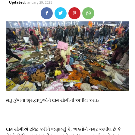
Updated:
January 29, 2025
મહાકુંભના શ્રદ્ધાળુઓને CM યોગીની અપીલ કરાઇ
CM યોગીએ ટ્વિટ કરીને જણાવ્યું કે, ‘ભક્તોને નમ્ર અપીલ છે કે