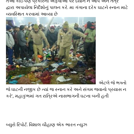
તેઓ કોઈપણ પ્રકારની અફવાઓ પર ધ્યાન ન આપે અને તંત્ર
દ્વારા અપાયેલા નિર્દેશોનું પાલન કરે. મા ગંગાના દરેક ઘાટને સ્નાન માટે
વ્યવસ્થિત કરવામાં આવ્યા છે
એટલે જે ભક્તો
જે ઘાટની નજીક છે ત્યાં જ સ્નાન કરે અને સંગમ જવાનો પ્રયાસ ન
કરે’, મહાકુંભમાં ગત રાત્રિએ નાસભાગની ઘટના બની હતી
બ્યુરો રિપોર્ટ. વિશાલ ચૌહાણ એક ભારત ન્યુઝ