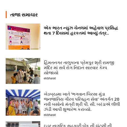
તાજા સમાચાર
એક ભારત ન્યુઝ ચેનલમાં અહેવાલ પ્રસિદ્ધ
થતા 7 દિવસમાં હરકતમાં આવ્યું તંત્ર..
હિંમતનગર તાલુકાના પ્રેમપુર શ્રી રામજી
મંદિર માં સર્વ રોગ નિદાન સારવાર કેમ્પ
યોજાયો
ekbharat
ખેડબ્રહ્મા ખાતે ‘ભગવાન બિરસા મુંડા
જનજાતિય ગૌરવ પરિવહન સેવા’ અંતર્ગત 20
નવી બસોનો મંત્રી શ્રી પી. સી. બરંડાએ લીલી
ઝંડી આપી શુભારંભ કરાવ્યો.
ekbharat
ઇડર નાગરિક સહકારી બેંક ની ચૂંટણી ની