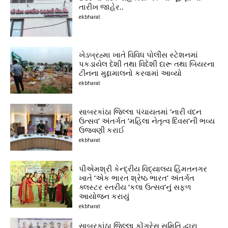
તારીખ જાહેર..
ekbharat
ખેડબ્રહ્મા ખાતે વિવિધ પોલીસ સ્ટેશનમાં
પકડાયેલ દેશી તથા વિદેશી દારૂ તથા બિયરના
ટીનના મુદ્દામાલનો કરવામાં આવ્યો
ekbharat
સાબરકાંઠા જિલ્લા પંચાયતમાં ‘નારી વંદન
ઉત્સવ’ અંતર્ગત ‘મહિલા નેતૃત્વ દિવસ’ની ભવ્ય
ઉજવણી કરાઈ
ekbharat
પીએમશ્રી કેન્દ્રીય વિદ્યાલય હિંમતનગર
ખાતે ‘એક ભારત શ્રેષ્ઠ ભારત’ અંતર્ગત
ક્લસ્ટર સ્તરીય ‘કલા ઉત્સવ’નું સફળ
આયોજન કરાયું
ekbharat
સાબરકાંઠા જિલ્લા કોંગ્રેસ સમિતિ દ્વારા