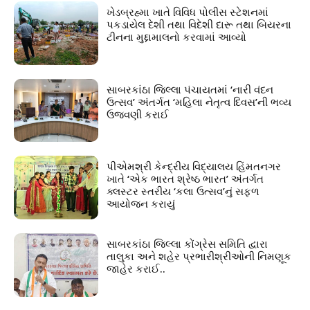
ખેડબ્રહ્મા ખાતે વિવિધ પોલીસ સ્ટેશનમાં
પકડાયેલ દેશી તથા વિદેશી દારૂ તથા બિયરના
ટીનના મુદ્દામાલનો કરવામાં આવ્યો
સાબરકાંઠા જિલ્લા પંચાયતમાં ‘નારી વંદન
ઉત્સવ’ અંતર્ગત ‘મહિલા નેતૃત્વ દિવસ’ની ભવ્ય
ઉજવણી કરાઈ
પીએમશ્રી કેન્દ્રીય વિદ્યાલય હિંમતનગર
ખાતે ‘એક ભારત શ્રેષ્ઠ ભારત’ અંતર્ગત
ક્લસ્ટર સ્તરીય ‘કલા ઉત્સવ’નું સફળ
આયોજન કરાયું
સાબરકાંઠા જિલ્લા કોંગ્રેસ સમિતિ દ્વારા
તાલુકા અને શહેર પ્રભારીશ્રીઓની નિમણૂક
જાહેર કરાઈ..