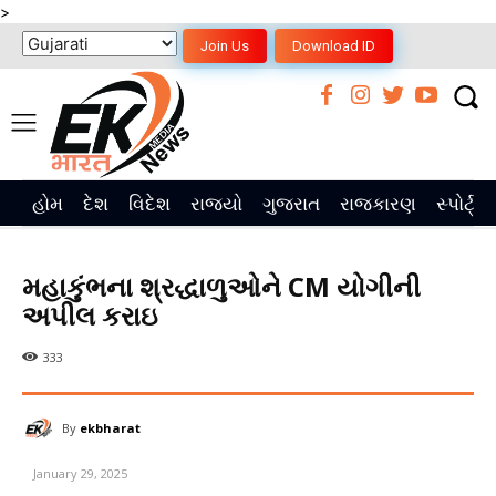
>
Join Us
Download ID
હોમ
દેશ
વિદેશ
રાજ્યો
ગુજરાત
રાજકારણ
સ્પોર્ટ્સ
મહાકુંભના શ્રદ્ધાળુઓને CM યોગીની
અપીલ કરાઇ
333
By
ekbharat
January 29, 2025