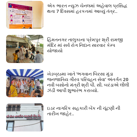
એક ભારત ન્યુઝ ચેનલમાં અહેવાલ પ્રસિદ્ધ
થતા 7 દિવસમાં હરકતમાં આવ્યું તંત્ર..
હિંમતનગર તાલુકાના પ્રેમપુર શ્રી રામજી
મંદિર માં સર્વ રોગ નિદાન સારવાર કેમ્પ
યોજાયો
ખેડબ્રહ્મા ખાતે ‘ભગવાન બિરસા મુંડા
જનજાતિય ગૌરવ પરિવહન સેવા’ અંતર્ગત 20
નવી બસોનો મંત્રી શ્રી પી. સી. બરંડાએ લીલી
ઝંડી આપી શુભારંભ કરાવ્યો.
ઇડર નાગરિક સહકારી બેંક ની ચૂંટણી ની
તારીખ જાહેર..