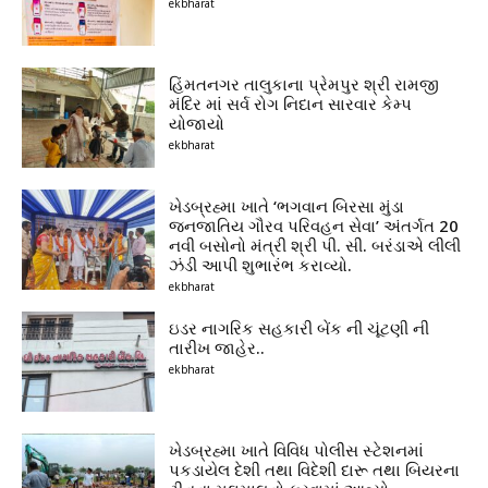
ekbharat
હિંમતનગર તાલુકાના પ્રેમપુર શ્રી રામજી
મંદિર માં સર્વ રોગ નિદાન સારવાર કેમ્પ
યોજાયો
ekbharat
ખેડબ્રહ્મા ખાતે ‘ભગવાન બિરસા મુંડા
જનજાતિય ગૌરવ પરિવહન સેવા’ અંતર્ગત 20
નવી બસોનો મંત્રી શ્રી પી. સી. બરંડાએ લીલી
ઝંડી આપી શુભારંભ કરાવ્યો.
ekbharat
ઇડર નાગરિક સહકારી બેંક ની ચૂંટણી ની
તારીખ જાહેર..
ekbharat
ખેડબ્રહ્મા ખાતે વિવિધ પોલીસ સ્ટેશનમાં
પકડાયેલ દેશી તથા વિદેશી દારૂ તથા બિયરના