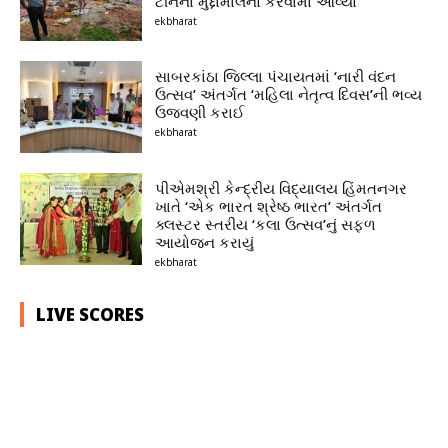
ટીનના મુદ્દામાલનો કરવામાં આવ્યો
ekbharat
સાબરકાંઠા જિલ્લા પંચાયતમાં ‘નારી વંદન
ઉત્સવ’ અંતર્ગત ‘મહિલા નેતૃત્વ દિવસ’ની ભવ્ય
ઉજવણી કરાઈ
ekbharat
પીએમશ્રી કેન્દ્રીય વિદ્યાલય હિંમતનગર
ખાતે ‘એક ભારત શ્રેષ્ઠ ભારત’ અંતર્ગત
ક્લસ્ટર સ્તરીય ‘કલા ઉત્સવ’નું સફળ
આયોજન કરાયું
ekbharat
LIVE SCORES