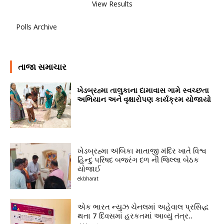
View Results
Polls Archive
તાજા સમાચાર
ખેડબ્રહ્મા તાલુકાના દામાવાસ ગામે સ્વચ્છતા
અભિયાન અને વૃક્ષારોપણ કાર્યક્રમ યોજાયો
ખેડબ્રહ્મા અંબિકા માતાજી મંદિર ખાતે વિશ્વ
હિન્દુ પરિષદ બજરંગ દળ ની જિલ્લા બેઠક
યોજાઈ
ekbharat
એક ભારત ન્યુઝ ચેનલમાં અહેવાલ પ્રસિદ્ધ
થતા 7 દિવસમાં હરકતમાં આવ્યું તંત્ર..