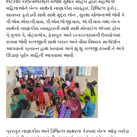
લિટરેશી કાઉન્સેલરશ્રી રાજેશ સુથાર સાહેબ દ્વારા સહભાગી
મહિલાઓને બેન્ક સાથેનો નાણાકીય વ્યવહાર, ડિજિટલ ફ્રોડ ,
સાયબર ફ્રોડની સાથે સાથે મુદ્રા લોન , સુરક્ષા યોજનાઓ જેવી કે
પી.એમ.એસ.બી.વાય, પી.એમ.જે.જી.વાય, એ.પી.વાય તથા બેન્ક
સાથેનો નાણાકીય વ્યવહારની સાથે સાથે મોબાઈલ એપમાં ફોન
પે,ગુગલ પે, વોટ્સએપ, ફેસબુક અને ઇન્સ્ટાગ્રામની ઉપયોગમાં
રાખવા જેવી કાળજીની સાથે બચત અને વીમા વિષયક માર્ગદર્શન
આપવાનો પ્રયત્ન હાથ ધરવામાં અંગે શુ શુ કાળજી રાખવી તે અંગે
ઊંડાણ પૂર્વક માહિતી આપવામાં આવી.
પ્રસ્તુત નાણાકીય અને ડિજિટલ સાક્ષરતા કેમ્પમાં બેન્ક ઓફ બરોડા