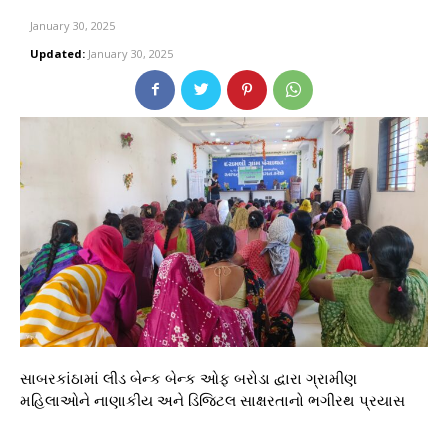
January 30, 2025
Updated:
January 30, 2025
સાબરકાંઠામાં લીડ બેન્ક બેન્ક ઓફ બરોડા દ્વારા ગ્રામીણ
મહિલાઓને નાણાકીય અને ડિજિટલ સાક્ષરતાનો ભગીરથ પ્રયાસ