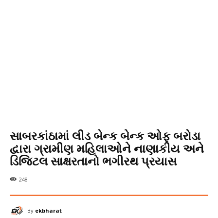
સાબરકાંઠામાં લીડ બેન્ક બેન્ક ઓફ બરોડા
દ્વારા ગ્રામીણ મહિલાઓને નાણાકીય અને
ડિજિટલ સાક્ષરતાનો ભગીરથ પ્રયાસ
248
By
ekbharat