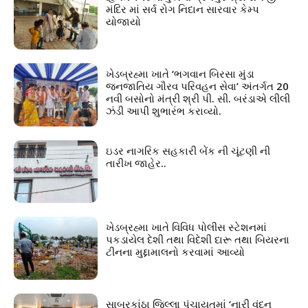
મંદિર માં સર્વ રોગ નિદાન સારવાર કેમ્પ
યોજાયો
ખેડબ્રહ્મા ખાતે ‘ભગવાન બિરસા મુંડા
જનજાતિય ગૌરવ પરિવહન સેવા’ અંતર્ગત 20
નવી બસોનો મંત્રી શ્રી પી. સી. બરંડાએ લીલી
ઝંડી આપી શુભારંભ કરાવ્યો.
ઇડર નાગરિક સહકારી બેંક ની ચૂંટણી ની
તારીખ જાહેર..
ખેડબ્રહ્મા ખાતે વિવિધ પોલીસ સ્ટેશનમાં
પકડાયેલ દેશી તથા વિદેશી દારૂ તથા બિયરના
ટીનના મુદ્દામાલનો કરવામાં આવ્યો
સાબરકાંઠા જિલ્લા પંચાયતમાં ‘નારી વંદન