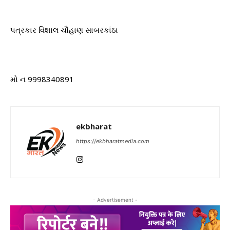
પત્રકાર વિશાલ ચૌહાણ સાબરકાંઠા
મો ન 9998340891
ekbharat
https://ekbharatmedia.com
- Advertisement -