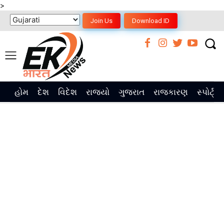
>
Join Us
Download ID
હોમ
દેશ
વિદેશ
રાજ્યો
ગુજરાત
રાજકારણ
સ્પોર્ટ્સ