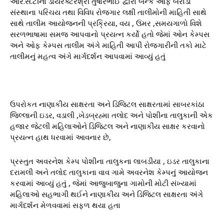
આર.સે.ટીના ડાયરેક્ટરશ્રી તુષારભાઈ દ્વારા બેન્ક ઓફ બરોડા
સંસ્થાના પરિચય તથા વિવિધ રોજગાર લક્ષી તાલીમોની માહિતી સાથે
સાથે તાલીમ આયોજનની પ્રક્રિયા, વય , ઉંમર ,સમયગાળો વિશે
સરળભાષામા સમજ આપવાનો પ્રયત્ન કર્યો હતો જેમાં ઓન કેમ્પસ
અને ઓફ કેમ્પસ તાલીમ અંગે માહિતી આપી રોજગારીની તકો માટે
તાલીમનું મહત્વ અંગે માર્ગદર્શન આપવામાં આવ્યું હતું
ઉપરોકત નાણાકીય સાક્ષરતા અને ડિજિટલ સાક્ષરતામાં સાબરકાંઠા
જિલ્લાની ઇડર, વડાલી ,ખેડબ્રહ્મા તલોદ અને પોશીના તાલુકાની એક
હજાર જેટલી મહિલાઓને ડિજિટલ અને નાણાકીય સાક્ષર કરવાનો
પ્રયત્ન હાથ ધરવામાં આવનાર છે,
પ્રસ્તુત અવરનેશ કેમ્પ પોશીના તાલુકના લાબડીયા , ઇડર તાલુકાના
દરામલી અને તલોદ તાલુકાના વાવ ગામે અવરનેશ કેમ્પનું આયોજન
કરવામાં આવ્યું હતું , જેમાં આજુબાજુના ગામોની મોટી સંખ્યામાં
મહિલાઓ સહભાગી થઈને નાણાકીય અને ડિજિટલ સાક્ષરતા અંગે
માર્ગદર્શન મેળવવામાં સફળ થયા હતા