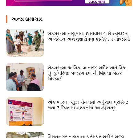
અન્ય સમાચાર
ખેડબ્રહ્મા તાલુકાના દામાવાસ ગામે સ્વચ્છતા
અભિયાન અને વૃક્ષારોપણ કાર્યક્રમ યોજાયો
ખેડબ્રહ્મા અંબિકા માતાજી મંદિર ખાતે વિશ્વ
હિન્દુ પરિષદ બજરંગ દળ ની જિલ્લા બેઠક
યોજાઈ
એક ભારત ન્યુઝ ચેનલમાં અહેવાલ પ્રસિદ્ધ
થતા 7 દિવસમાં હરકતમાં આવ્યું તંત્ર..
હિંમતનગર તાલુકાના પ્રેમપુર શ્રી રામજી