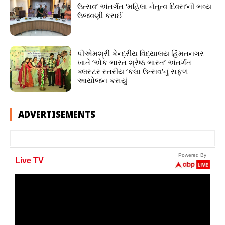
ઉત્સવ’ અંતર્ગત ‘મહિલા નેતૃત્વ દિવસ’ની ભવ્ય
ઉજવણી કરાઈ
પીએમશ્રી કેન્દ્રીય વિદ્યાલય હિંમતનગર
ખાતે ‘એક ભારત શ્રેષ્ઠ ભારત’ અંતર્ગત
ક્લસ્ટર સ્તરીય ‘કલા ઉત્સવ’નું સફળ
આયોજન કરાયું
ADVERTISEMENTS