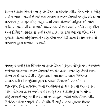
સાબરકાંઠામાં રિલાયન્સ ફાઉન્ડેશનના સંકલન લીડ બેન્ક બેન્ક ઓફ
બરોડા સાથે જોડાઈને નરોત્તમ લાલભાઇ રુલર ડેવલમેન્ટ ફંડ સંસ્થાના
પ્રયત્ન દ્વારા ગ્રામીણ સમુદાયમાં સખી મંડળની મહિલાઓ સાથે
વર્તમાન સમયની માંગ અને જરૂરુયાતને ધ્યાનમાં રાખીને નાણાકીય
અને ડિજિટલ સાક્ષરતા કાર્યક્રમો હાથ ધરવામાં આવ્યા જેમાં એક
હજાર જેટલી મહિલાઓને નાણાકીય અને ડિજિટલ સાક્ષર કરવાનો
પ્રયત્ન હાથ ધરવામાં આવ્યો.
પ્રસ્તુત કાર્યક્રમ રિલાયન્સ ફાઉન્ડેશન પૃસ્કૃત પોગ્રામના ભાગરૂપે
નરોત્તમ લાલભાઈ રુલર ડેવલપમેન્ટ ફંડ દ્વારા ગ્રામીણ લેવલે સખી
મંડળ સાથે જોડાયેલી મહિલાઓમાં નાણાકીય અને ડિજિટલ
સાક્ષરતાની લોક ઝુંબેશ હાથ ધરવામાં ઉદ્દેશ્યથી 27 થી 30
જાન્યુઆરીના સમયગાળામાં આયોજન હાથ ધરવામાં આવ્યું હતું ,
જેમાં પોશીના ,ઇડર અને તલોદ તાલુકાના કાર્યક્ષેત્રના ગામોની
મહિલાઓને સહભાગી કરવામાં આવી હતી, જેમાં લીડ બેંકના લીડ
ડ્રિસ્ટિક મેનેજરશ્રી એસ.કે.ચૌધરી સાહેબ તથા ફાયનશિયલ