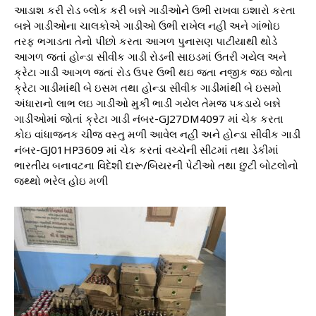
આડાશ કરી રોડ બ્લોક કરી બન્ને ગાડીઓને ઉભી રાખવા ઇશારો કરતા
બન્ને ગાડીઓના ચાલકોએ ગાડીઓ ઉભી રાખેલ નહી અને ગાંભોઇ
તરફ ભગાડતા તેનો પીછો કરતા આગળ પુનાસણ પાટીયાથી થોડે
આગળ જતાં હોન્ડા સીવીક ગાડી રોડની સાઇડમાં ઉતરી ગયેલ અને
ક્રેટા ગાડી આગળ જતાં રોડ ઉપર ઉભી થઇ જતા નજીક જઇ જોતા
ક્રેટા ગાડીમાંથી બે ઇસમ તથા હોન્ડા સીવીક ગાડીમાંથી બે ઇસમો
અંધારાનો લાભ લઇ ગાડીઓ મુકી ભાડી ગયેલ તેમજ પકડાયે બન્ને
ગાડીઓમાં જોતાં ક્રેટા ગાડી નંબર-GJ27DM4097 માં ચેક કરતા
કોઇ વાંધાજનક ચીજ વસ્તુ મળી આવેલ નહી અને હોન્ડા સીવીક ગાડી
નંબર-GJ01HP3609 માં ચેક કરતાં વચ્ચેની સીટમાં તથા ડેકીમાં
ભારતીય બનાવટના વિદેશી દારૂ/બિયરની પેટીઓ તથા છુટી બોટલોનો
જથ્થો ભરેલ હોઇ મળી