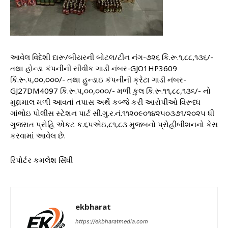
આવેલ વિદેશી દારૂ/બીયરની બોટલ/ટીન નંગ-૭૨૬ કિ.રૂ.૧,૮૮,૧૩૬/-
તથા હોન્ડા કંપનીની સીવીક ગાડી નંબર-GJO1HP3609
કિ.રૂ.૫,૦૦,૦૦૦/- તથા હુન્ડાઇ કંપનીની ક્રેટા ગાડી નંબર-
GJ27DM4097 કિ.રૂ.૫,૦૦,૦૦૦/- મળી કુલ કિ.રૂ.૧૧,૮૮,૧૩૬/- નો
મુદ્દામાલ મળી આવતાં તપાસ અર્થે કબ્જે કરી આરોપીઓ વિરૂધ્ધ
ગાંભોઇ પોલીસ સ્ટેશન પાર્ટ સી.ગુ.ર.નં.૧૧૨૦૯૦૧૪૨૫૦૩૭૧/૨૦૨૫ ધી
ગુજરાત પ્રોહિ એકટ ક.૬૫એઇ,૮૧,૮૩ મુજબનો પ્રોહીબીશનનો કેસ
કરવામાં આવેલ છે.
રિપોર્ટર કમલેશ સિંધી
ekbharat
https://ekbharatmedia.com