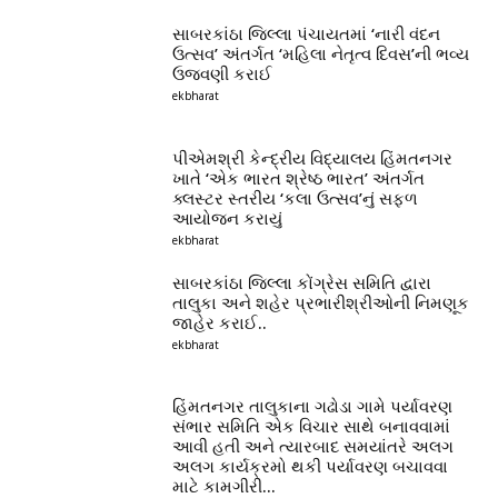
સાબરકાંઠા જિલ્લા પંચાયતમાં ‘નારી વંદન
ઉત્સવ’ અંતર્ગત ‘મહિલા નેતૃત્વ દિવસ’ની ભવ્ય
ઉજવણી કરાઈ
ekbharat
પીએમશ્રી કેન્દ્રીય વિદ્યાલય હિંમતનગર
ખાતે ‘એક ભારત શ્રેષ્ઠ ભારત’ અંતર્ગત
ક્લસ્ટર સ્તરીય ‘કલા ઉત્સવ’નું સફળ
આયોજન કરાયું
ekbharat
સાબરકાંઠા જિલ્લા કોંગ્રેસ સમિતિ દ્વારા
તાલુકા અને શહેર પ્રભારીશ્રીઓની નિમણૂક
જાહેર કરાઈ..
ekbharat
હિંમતનગર તાલુકાના ગઢોડા ગામે પર્યાવરણ
સંભાર સમિતિ એક વિચાર સાથે બનાવવામાં
આવી હતી અને ત્યારબાદ સમયાંતરે અલગ
અલગ કાર્યક્રમો થકી પર્યાવરણ બચાવવા
માટે કામગીરી...