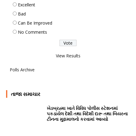
Excellent
Bad
Can Be Improved
No Comments
View Results
Polls Archive
તાજા સમાચાર
ખેડબ્રહ્મા ખાતે વિવિધ પોલીસ સ્ટેશનમાં
પકડાયેલ દેશી તથા વિદેશી દારૂ તથા બિયરના
ટીનના મુદ્દામાલનો કરવામાં આવ્યો