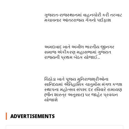
ગુજરાત-રાજસ્થાનમાં વાહનચોરી કરી તરખાટ
મચાવનાર આંતરરાજ્ય ગેંગનો પર્દાફાશ
અમદાવાદ ખાતે અખીલ ભારતીય જીનગર
સમાજ એકીકરણ મહાસભામાં ગુજરાત
રાજ્યની પ્રથમ બેઠક યોજાઈ..
ચિઠોડા ખાતે પૂજ્ય મુનિરાજશ્રીઓના
સાનિધ્યમાં ઐતિહાસિક ચાતુર્માસ મંગલ કળશ
સ્થાપના મહોત્સવ સંપન્ન: દર રવિવારે રામાયણ
(જૈન શાસ્ત્ર અનુસાર) પર જાહેર પ્રવચન
યોજાશે
ADVERTISEMENTS