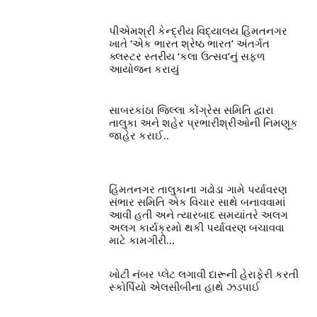
પીએમશ્રી કેન્દ્રીય વિદ્યાલય હિંમતનગર
ખાતે ‘એક ભારત શ્રેષ્ઠ ભારત’ અંતર્ગત
ક્લસ્ટર સ્તરીય ‘કલા ઉત્સવ’નું સફળ
આયોજન કરાયું
સાબરકાંઠા જિલ્લા કોંગ્રેસ સમિતિ દ્વારા
તાલુકા અને શહેર પ્રભારીશ્રીઓની નિમણૂક
જાહેર કરાઈ..
હિંમતનગર તાલુકાના ગઢોડા ગામે પર્યાવરણ
સંભાર સમિતિ એક વિચાર સાથે બનાવવામાં
આવી હતી અને ત્યારબાદ સમયાંતરે અલગ
અલગ કાર્યક્રમો થકી પર્યાવરણ બચાવવા
માટે કામગીરી...
ખોટી નંબર પ્લેટ લગાવી દારૂની હેરાફેરી કરતી
સ્કોર્પિયો એલસીબીના હાથે ઝડપાઈ