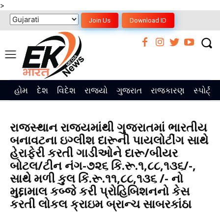
>
Join Us
Download ID
હોમ
દેશ
વિદેશ
રાજ્યો
ગુજરાત
રાજકારણ
સ્પોર્ટ્સ
રાજસ્થાન રાજયમાંથી ગુજરાતમાં ભારતીય
બનાવટના ઇગ્લીશ દારૂની પાયલોટીંગ સાથે
હેરાફેરી કરતી ગાડીઓને દારૂ/બીયર
બોટલ/ટીન નંગ-૭૨૬ કિ.રૂ.૧,૮૮,૧૩૬/-,
સાથે મળી કુલ કિં.રૂ.૧૧,૮૮,૧૩૬ /- નો
મુદ્દામાલ કબ્જે કરી પ્રોહિબિશનનો કેસ
કરતી લોકલ ક્રાઇમ બ્રાન્ચ સાબરકાંઠા