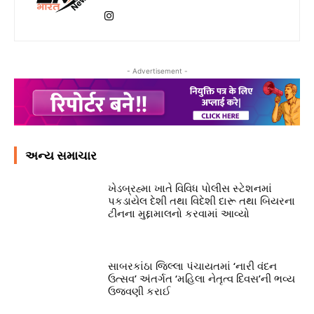
- Advertisement -
અન્ય સમાચાર
ખેડબ્રહ્મા ખાતે વિવિધ પોલીસ સ્ટેશનમાં
પકડાયેલ દેશી તથા વિદેશી દારૂ તથા બિયરના
ટીનના મુદ્દામાલનો કરવામાં આવ્યો
સાબરકાંઠા જિલ્લા પંચાયતમાં ‘નારી વંદન
ઉત્સવ’ અંતર્ગત ‘મહિલા નેતૃત્વ દિવસ’ની ભવ્ય
ઉજવણી કરાઈ