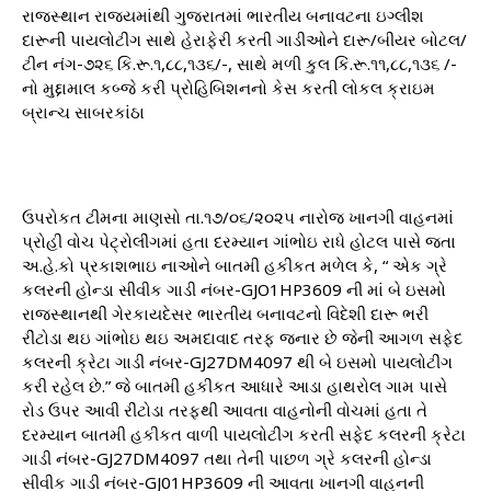
રાજસ્થાન રાજયમાંથી ગુજરાતમાં ભારતીય બનાવટના ઇગ્લીશ
દારૂની પાયલોટીંગ સાથે હેરાફેરી કરતી ગાડીઓને દારૂ/બીયર બોટલ/
ટીન નંગ-૭૨૬ કિ.રૂ.૧,૮૮,૧૩૬/-, સાથે મળી કુલ કિં.રૂ.૧૧,૮૮,૧૩૬ /-
નો મુદ્દામાલ કબ્જે કરી પ્રોહિબિશનનો કેસ કરતી લોકલ ક્રાઇમ
બ્રાન્ચ સાબરકાંઠા
ઉપરોકત ટીમના માણસો તા.૧૭/૦૬/૨૦૨૫ નારોજ ખાનગી વાહનમાં
પ્રોહી વોચ પેટ્રોલીંગમાં હતા દરમ્યાન ગાંભોઇ રાધે હોટલ પાસે જતા
અ.હે.કો પ્રકાશભાઇ નાઓને બાતમી હકીકત મળેલ કે, “ એક ગ્રે
કલરની હોન્ડા સીવીક ગાડી નંબર-GJO1HP3609 ની માં બે ઇસમો
રાજસ્થાનથી ગેરકાયદેસર ભારતીય બનાવટનો વિદેશી દારૂ ભરી
રીંટોડા થઇ ગાંભોઇ થઇ અમદાવાદ તરફ જનાર છે જેની આગળ સફેદ
કલરની ક્રેટા ગાડી નંબર-GJ27DM4097 થી બે ઇસમો પાયલોટીંગ
કરી રહેલ છે.” જે બાતમી હકીકત આધારે આડા હાથરોલ ગામ પાસે
રોડ ઉપર આવી રીંટોડા તરફથી આવતા વાહનોની વોચમાં હતા તે
દરમ્યાન બાતમી હકીકત વાળી પાયલોટીંગ કરતી સફેદ કલરની ક્રેટા
ગાડી નંબર-GJ27DM4097 તથા તેની પાછળ ગ્રે કલરની હોન્ડા
સીવીક ગાડી નંબર-GJ01HP3609 ની આવતા ખાનગી વાહનની