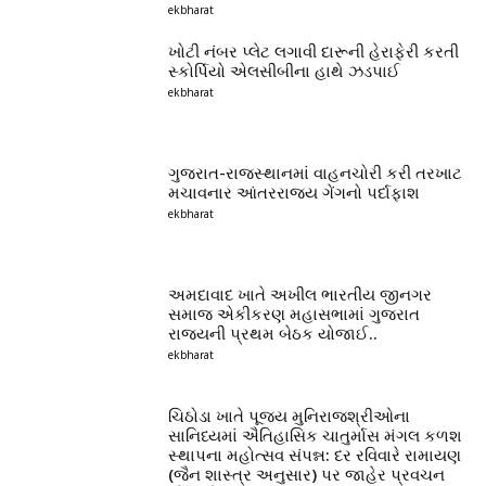
ekbharat
ખોટી નંબર પ્લેટ લગાવી દારૂની હેરાફેરી કરતી
સ્કોર્પિયો એલસીબીના હાથે ઝડપાઈ
ekbharat
ગુજરાત-રાજસ્થાનમાં વાહનચોરી કરી તરખાટ
મચાવનાર આંતરરાજ્ય ગેંગનો પર્દાફાશ
ekbharat
અમદાવાદ ખાતે અખીલ ભારતીય જીનગર
સમાજ એકીકરણ મહાસભામાં ગુજરાત
રાજ્યની પ્રથમ બેઠક યોજાઈ..
ekbharat
ચિઠોડા ખાતે પૂજ્ય મુનિરાજશ્રીઓના
સાનિધ્યમાં ઐતિહાસિક ચાતુર્માસ મંગલ કળશ
સ્થાપના મહોત્સવ સંપન્ન: દર રવિવારે રામાયણ
(જૈન શાસ્ત્ર અનુસાર) પર જાહેર પ્રવચન