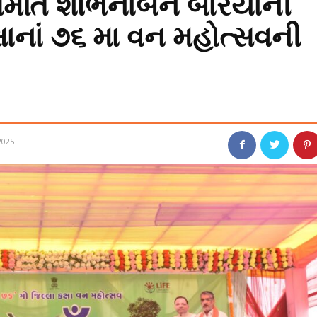
રીમતિ શોભનાબેન બારૈયાની
ક્ષાનાં ૭૬ મા વન મહોત્સવની
2025