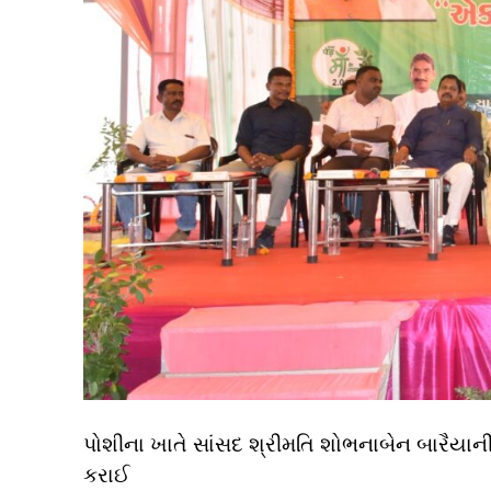
પોશીના ખાતે સાંસદ શ્રીમતિ શોભનાબેન બારૈયાની
કરાઈ