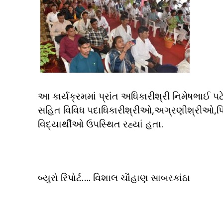
આ કાર્યક્રમમાં પ્રાંત અધિકારીશ્રી નિમેષભાઈ 
સહિત વિવિધ પદાધિકારીશ્રીઓ,અગ્રણીશ્રીઓ,પ્ર
વિદ્યાર્થીઓ ઉપસ્થિત રહ્યાં હતા.
બ્યુરો રિપોર્ટ…. વિશાલ ચૌહાણ સાબરકાંઠા