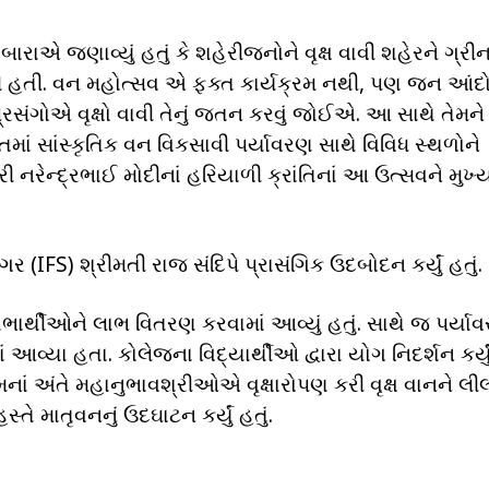
રાએ જણાવ્યું હતું કે શહેરીજનોને વૃક્ષ વાવી શહેરને ગ્રી
રી હતી. વન મહોત્સવ એ ફક્ત કાર્યક્રમ નથી, પણ જન આં
રસંગોએ વૃક્ષો વાવી તેનું જતન કરવું જોઈએ. આ સાથે તેમને ઉમ
ાતમાં સાંસ્કૃતિક વન વિકસાવી પર્યાવરણ સાથે વિવિધ સ્થળોને
ી નરેન્દ્રભાઈ મોદીનાં હરિયાળી ક્રાંતિનાં આ ઉત્સવને મુખ્ય
ર (IFS) શ્રીમતી રાજ સંદિપે પ્રાસંગિક ઉદબોદન કર્યું હતું.
ાર્થીઓને લાભ વિતરણ કરવામાં આવ્યું હતું. સાથે જ પર્યા
ાં આવ્યા હતા. કોલેજના વિદ્યાર્થીઓ દ્વારા યોગ નિદર્શન કર્યુ
ક્રમનાં અંતે મહાનુભાવશ્રીઓએ વૃક્ષારોપણ કરી વૃક્ષ વાનને લી
્તે માતૃવનનું ઉદઘાટન કર્યું હતું.