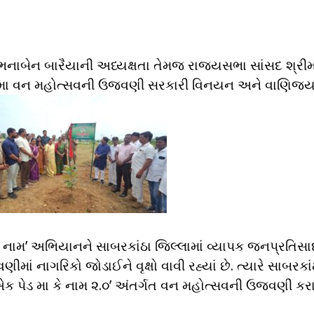
ોભનાબેન બારૈયાની અધ્યક્ષતા તેમજ રાજ્યસભા સાંસદ શ્રી
ં ૭૬મા વન મહોત્સવની ઉજવણી સરકારી વિનયન અને વાણિજ્
 કે નામ’ અભિયાનને સાબરકાંઠા જિલ્લામાં વ્યાપક જનપ્રતિસ
ાં નાગરિકો જોડાઈને વૃક્ષો વાવી રહ્યાં છે. ત્યારે સાબરકાં
‘એક પેડ મા કે નામ ૨.૦’ અંતર્ગત વન મહોત્સવની ઉજવણી કર