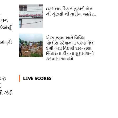
ઇડર નાગરિક સહકારી બેંક
ન
ની ચૂંટણી ની તારીખ જાહેર..
દોલન
ેર્યું
ખેડબ્રહ્મા ખાતે વિવિધ
મંત્રી
પોલીસ સ્ટેશનમાં પકડાયેલ
દેશી તથા વિદેશી દારૂ તથા
બિયરના ટીનના મુદ્દામાલનો
કરવામાં આવ્યો
વરણ
LIVE SCORES
ં
લી ઝંડી