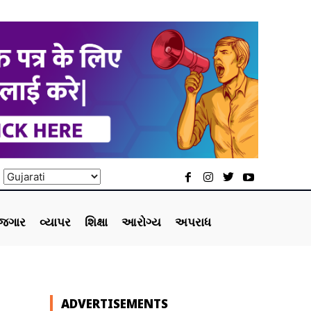
ોજગાર
વ્યાપર
શિક્ષા
આરોગ્ય
અપરાધ
ADVERTISEMENTS