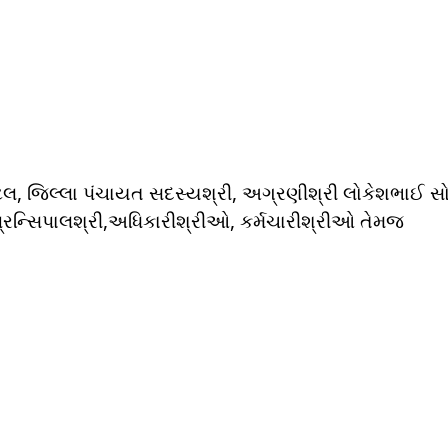
પટેલ, જિલ્લા પંચાયત સદસ્યશ્રી, અગ્રણીશ્રી લોકેશભાઈ સો
િન્સિપાલશ્રી,અધિકારીશ્રીઓ, કર્મચારીશ્રીઓ તેમજ