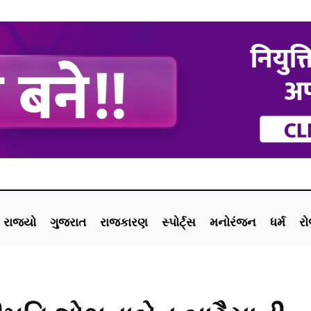
રાજ્યો
ગુજરાત
રાજકારણ
સ્પોર્ટ્સ
મનોરંજન
ધર્મ
ર