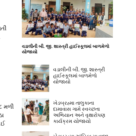
મતી
ય
વડાલીની બી. જી. શાસ્ત્રી હાઈસ્કૂલમાં બાળમેળો
યોજાયો
વડાલીની બી. જી. શાસ્ત્રી
હાઈસ્કૂલમાં બાળમેળો
યોજાયો
ખેડબ્રહ્મા તાલુકાના
ાદ મળી
દામાવાસ ગામે સ્વચ્છતા
ઠા
અભિયાન અને વૃક્ષારોપણ
કાર્યક્રમ યોજાયો
ાઈ