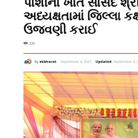
પોશીના ખાતે સાંસદ શ્
અધ્યક્ષતામાં જિલ્લા ક
ઉજવણી કરાઈ
233
By
ekbharat
September 4, 2025
Updated:
September 4, 