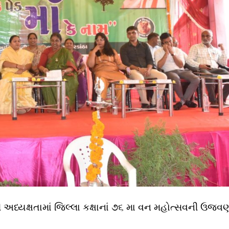
 અધ્યક્ષતામાં જિલ્લા કક્ષાનાં ૭૬ મા વન મહોત્સવની ઉજવ