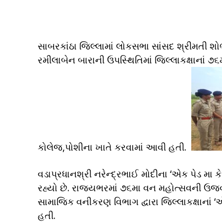
સાબરકાંઠા જિલ્લામાં લોકસભા સાંસદ શ્રીમતી શ
રમીલાબેન બારાની ઉપસ્થિતિમાં જિલ્લાકક્ષાના
કોલેજ,પોશીના ખાતે કરવામાં આવી હતી.
વડાપ્રધાનશ્રી નરેન્દ્રભાઈ મોદીના ‘એક પેડ મા
રહ્યો છે. રાજ્યભરમાં ૭૬મા વન મહોત્સવની ઉજવણીમ
સામાજિક વનીકરણ વિભાગ દ્વારા જિલ્લાકક્ષાનાં 
હતી.