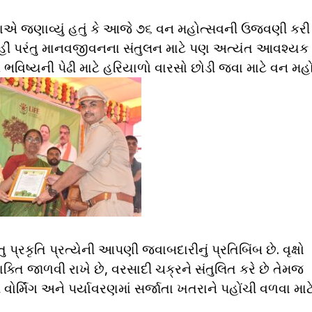
ાએ જણાવ્યું હતું કે આજે ૭૬ વન મહોત્સવની ઉજવણી કરી 
જ નહીં પરંતુ માનવજીવનના સંતુલન માટે પણ અત્યંત આવશ્યક 
િષ્યની પેઢી માટે હરિયાળો વારસો છોડી જવા માટે વન મહ
 પ્રકૃતિ પ્રત્યેની આપણી જવાબદારીનું પ્રતિબિંબ છે. વૃક્ષો
તિ જાળવી રાખે છે, વરસાદી ચક્રને સંતુલિત કરે છે તેમજ
વોર્મિંગ અને પર્યાવરણમાં સર્જાતા ખતરાને પહોંચી વળવા માટ