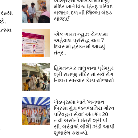
ખેડબ્રહ્મા અંબિકા માતાજી
મંદિર ખાતે વિશ્વ હિન્દુ પરિષદ
રહ્યા
બજરંગ દળ ની જિલ્લા બેઠક
યોજાઈ
છે.
ોત્સવ
એક ભારત ન્યુઝ ચેનલમાં
અહેવાલ પ્રસિદ્ધ થતા 7
દિવસમાં હરકતમાં આવ્યું
તંત્ર..
હિંમતનગર તાલુકાના પ્રેમપુર
શ્રી રામજી મંદિર માં સર્વ રોગ
નિદાન સારવાર કેમ્પ યોજાયો
ખેડબ્રહ્મા ખાતે ‘ભગવાન
બિરસા મુંડા જનજાતિય ગૌરવ
પરિવહન સેવા’ અંતર્ગત 20
નવી બસોનો મંત્રી શ્રી પી.
સી. બરંડાએ લીલી ઝંડી આપી
ે
શુભારંભ કરાવ્યો.