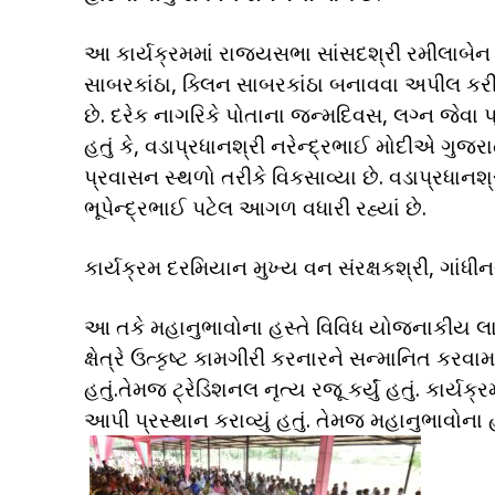
આ કાર્યક્રમમાં રાજ્યસભા સાંસદશ્રી રમીલાબેન બા
સાબરકાંઠા, ક્લિન સાબરકાંઠા બનાવવા અપીલ ક
છે. દરેક નાગરિકે પોતાના જન્મદિવસ, લગ્ન જેવા પ્
હતું કે, વડાપ્રધાનશ્રી નરેન્દ્રભાઈ મોદીએ ગુજર
પ્રવાસન સ્થળો તરીકે વિકસાવ્યા છે. વડાપ્રધાનશ્ર
ભૂપેન્દ્રભાઈ પટેલ આગળ વધારી રહ્યાં છે.
કાર્યક્રમ દરમિયાન મુખ્ય વન સંરક્ષકશ્રી, ગાંધીનગ
આ તકે મહાનુભાવોના હસ્તે વિવિધ યોજનાકીય લાભ
ક્ષેત્રે ઉત્કૃષ્ટ કામગીરી કરનારને સન્માનિત કરવામ
હતું.તેમજ ટ્રેડિશનલ નૃત્ય રજૂ કર્યું હતું. કાર્ય
આપી પ્રસ્થાન કરાવ્યું હતું. તેમજ મહાનુભાવોના હસ