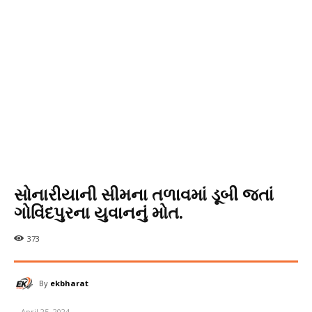
સોનારીયાની સીમના તળાવમાં ડૂબી જતાં
ગોવિંદપુરના યુવાનનું મોત.
373
By
ekbharat
April 25, 2024