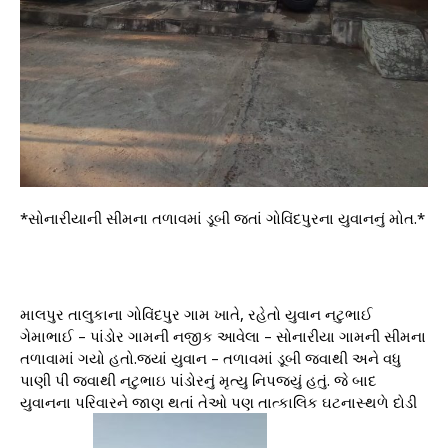
*સોનારીયાની સીમના તળાવમાં ડૂબી જતાં ગોવિંદપુરના યુવાનનું મોત.*
માલપુર તાલુકાના ગોવિંદપુર ગામ ખાતે, રહેતો યુવાન નટુભાઈ
ગેમાભાઈ – પાંડોર ગામની નજીક આવેલા – સોનારીયા ગામની સીમના
તળાવામાં ગયો હતો.જ્યાં યુવાન – તળાવમાં ડૂબી જવાથી અને વધુ
પાણી પી જવાથી નટુભાઇ પાંડોરનું મૃત્યુ નિપજ્યું હતું. જે બાદ
યુવાનના પરિવારને જાણ થતાં તેઓ પણ તાત્કાલિક ઘટનાસ્થળે દોડી