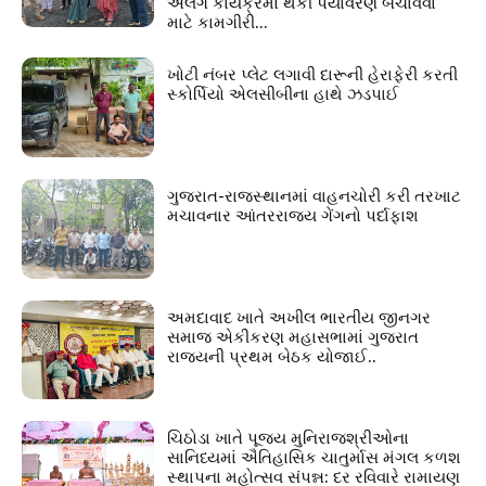
અલગ કાર્યક્રમો થકી પર્યાવરણ બચાવવા
માટે કામગીરી...
ખોટી નંબર પ્લેટ લગાવી દારૂની હેરાફેરી કરતી
સ્કોર્પિયો એલસીબીના હાથે ઝડપાઈ
ગુજરાત-રાજસ્થાનમાં વાહનચોરી કરી તરખાટ
મચાવનાર આંતરરાજ્ય ગેંગનો પર્દાફાશ
અમદાવાદ ખાતે અખીલ ભારતીય જીનગર
સમાજ એકીકરણ મહાસભામાં ગુજરાત
રાજ્યની પ્રથમ બેઠક યોજાઈ..
ચિઠોડા ખાતે પૂજ્ય મુનિરાજશ્રીઓના
સાનિધ્યમાં ઐતિહાસિક ચાતુર્માસ મંગલ કળશ
સ્થાપના મહોત્સવ સંપન્ન: દર રવિવારે રામાયણ