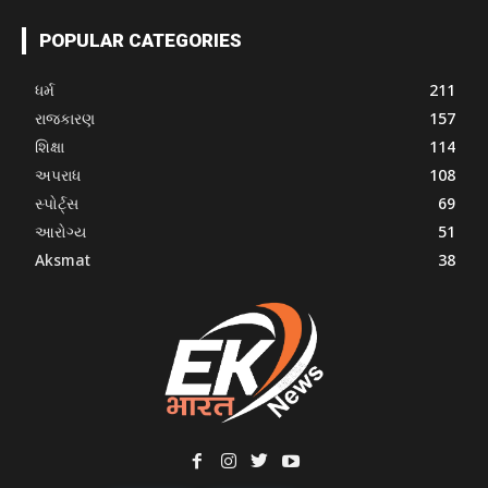
POPULAR CATEGORIES
ધર્મ
211
રાજકારણ
157
શિક્ષા
114
અપરાધ
108
સ્પોર્ટ્સ
69
આરોગ્ય
51
Aksmat
38