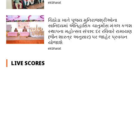
ekbharat
ચિઠોડા ખાતે પૂજ્ય મુનિરાજશ્રીઓના
સાનિધ્યમાં ઐતિહાસિક ચાતુર્માસ મંગલ કળશ
સ્થાપના મહોત્સવ સંપન્ન: દર રવિવારે રામાયણ
(જૈન શાસ્ત્ર અનુસાર) પર જાહેર પ્રવચન
યોજાશે
ekbharat
LIVE SCORES