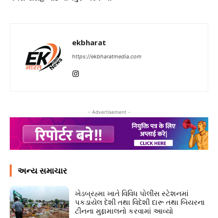
ekbharat
https://ekbharatmedia.com
- Advertisement -
અન્ય સમાચાર
ખેડબ્રહ્મા ખાતે વિવિધ પોલીસ સ્ટેશનમાં
પકડાયેલ દેશી તથા વિદેશી દારૂ તથા બિયરના
ટીનના મુદ્દામાલનો કરવામાં આવ્યો