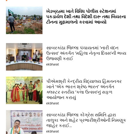
ખેડબ્રહ્મા ખાતે વિવિધ પોલીસ સ્ટેશનમાં
પકડાયેલ દેશી તથા વિદેશી દારૂ તથા બિયરના
ટીનના મુદ્દામાલનો કરવામાં આવ્યો
સાબરકાંઠા જિલ્લા પંચાયતમાં ‘નારી વંદન
ઉત્સવ’ અંતર્ગત ‘મહિલા નેતૃત્વ દિવસ’ની ભવ્ય
ઉજવણી કરાઈ
ekbharat
પીએમશ્રી કેન્દ્રીય વિદ્યાલય હિંમતનગર
ખાતે ‘એક ભારત શ્રેષ્ઠ ભારત’ અંતર્ગત
ક્લસ્ટર સ્તરીય ‘કલા ઉત્સવ’નું સફળ
આયોજન કરાયું
ekbharat
સાબરકાંઠા જિલ્લા કોંગ્રેસ સમિતિ દ્વારા
તાલુકા અને શહેર પ્રભારીશ્રીઓની નિમણૂક
જાહેર કરાઈ..
ekbharat