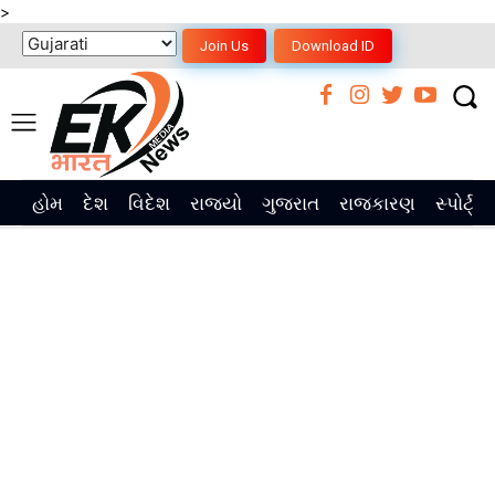
>
Join Us
Download ID
હોમ
દેશ
વિદેશ
રાજ્યો
ગુજરાત
રાજકારણ
સ્પોર્ટ્સ