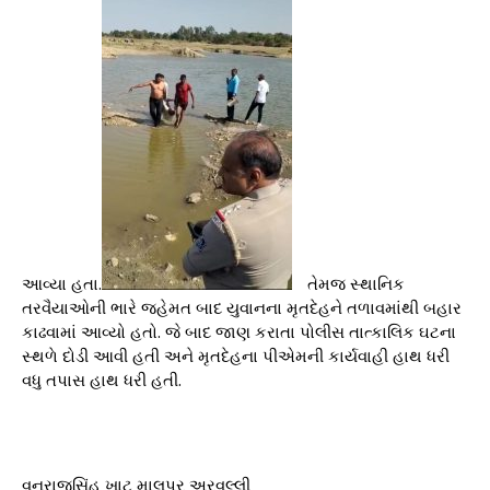
આવ્યા હતા.
તેમજ સ્થાનિક
તરવૈયાઓની ભારે જહેમત બાદ યુવાનના મૃતદેહને તળાવમાંથી બહાર
કાઢવામાં આવ્યો હતો. જે બાદ જાણ કરાતા પોલીસ તાત્કાલિક ઘટના
સ્થળે દોડી આવી હતી અને મૃતદેહના પીએમની કાર્યવાહી હાથ ધરી
વધુ તપાસ હાથ ધરી હતી.
વનરાજસિંહ ખાટ માલપુર અરવલ્લી