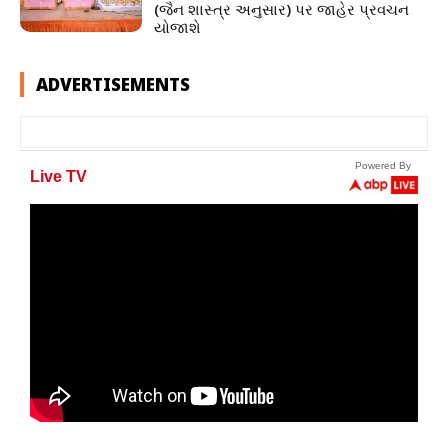
(જૈન શાસ્ત્ર અનુસાર) પર જાહેર પ્રવચન
યોજાશે
ADVERTISEMENTS