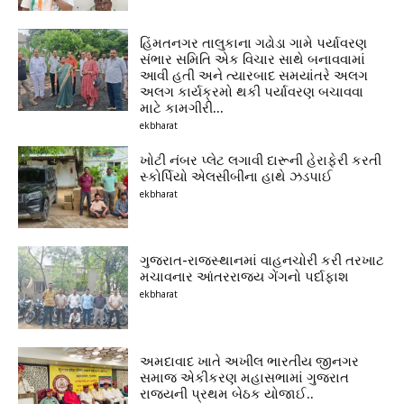
હિંમતનગર તાલુકાના ગઢોડા ગામે પર્યાવરણ
સંભાર સમિતિ એક વિચાર સાથે બનાવવામાં
આવી હતી અને ત્યારબાદ સમયાંતરે અલગ
અલગ કાર્યક્રમો થકી પર્યાવરણ બચાવવા
માટે કામગીરી...
ekbharat
ખોટી નંબર પ્લેટ લગાવી દારૂની હેરાફેરી કરતી
સ્કોર્પિયો એલસીબીના હાથે ઝડપાઈ
ekbharat
ગુજરાત-રાજસ્થાનમાં વાહનચોરી કરી તરખાટ
મચાવનાર આંતરરાજ્ય ગેંગનો પર્દાફાશ
ekbharat
અમદાવાદ ખાતે અખીલ ભારતીય જીનગર
સમાજ એકીકરણ મહાસભામાં ગુજરાત
રાજ્યની પ્રથમ બેઠક યોજાઈ..