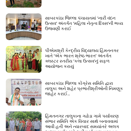
સાબરકાંઠા જિલ્લા પંચાયતમાં ‘નારી વંદન
ઉત્સવ’ અંતર્ગત ‘મહિલા નેતૃત્વ દિવસ’ની ભવ્ય
ઉજવણી કરાઈ
પીએમશ્રી કેન્દ્રીય વિદ્યાલય હિંમતનગર
ખાતે ‘એક ભારત શ્રેષ્ઠ ભારત’ અંતર્ગત
ક્લસ્ટર સ્તરીય ‘કલા ઉત્સવ’નું સફળ
આયોજન કરાયું
સાબરકાંઠા જિલ્લા કોંગ્રેસ સમિતિ દ્વારા
તાલુકા અને શહેર પ્રભારીશ્રીઓની નિમણૂક
જાહેર કરાઈ..
હિંમતનગર તાલુકાના ગઢોડા ગામે પર્યાવરણ
સંભાર સમિતિ એક વિચાર સાથે બનાવવામાં
આવી હતી અને ત્યારબાદ સમયાંતરે અલગ