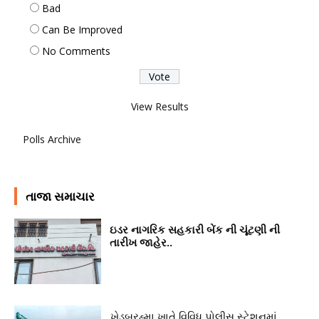
Bad
Can Be Improved
No Comments
View Results
Polls Archive
તાજા સમાચાર
ઇડર નાગરિક સહકારી બેંક ની ચૂંટણી ની
તારીખ જાહેર..
ખેડબ્રહ્મા ખાતે વિવિધ પોલીસ સ્ટેશનમાં