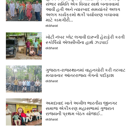
સંભાર સમિતિ એક વિચાર સાથે બનાવવામાં
આવી હતી અને ત્યારબાદ સમયાંતરે અલગ
અલગ કાર્યક્રમો થકી પર્યાવરણ બચાવવા
માટે કામગીરી...
ekbharat
ખોટી નંબર પ્લેટ લગાવી દારૂની હેરાફેરી કરતી
સ્કોર્પિયો એલસીબીના હાથે ઝડપાઈ
ekbharat
ગુજરાત-રાજસ્થાનમાં વાહનચોરી કરી તરખાટ
મચાવનાર આંતરરાજ્ય ગેંગનો પર્દાફાશ
ekbharat
અમદાવાદ ખાતે અખીલ ભારતીય જીનગર
સમાજ એકીકરણ મહાસભામાં ગુજરાત
રાજ્યની પ્રથમ બેઠક યોજાઈ..
ekbharat