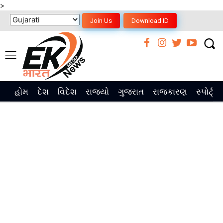
>
Join Us
Download ID
હોમ
દેશ
વિદેશ
રાજ્યો
ગુજરાત
રાજકારણ
સ્પોર્ટ્સ