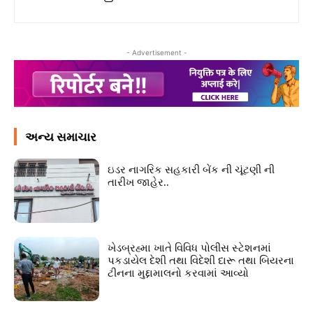
- Advertisement -
અન્ય સમાચાર
ઇડર નાગરિક સહકારી બેંક ની ચૂંટણી ની
તારીખ જાહેર..
ખેડબ્રહ્મા ખાતે વિવિધ પોલીસ સ્ટેશનમાં
પકડાયેલ દેશી તથા વિદેશી દારૂ તથા બિયરના
ટીનના મુદ્દામાલનો કરવામાં આવ્યો