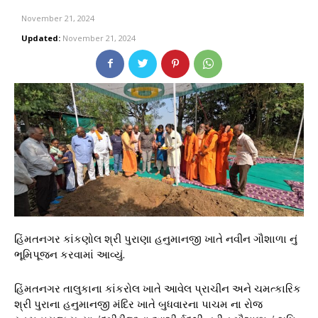
November 21, 2024
Updated:
November 21, 2024
હિંમતનગર કાંકણોલ શ્રી પુરાણા હનુમાનજી ખાતે નવીન ગૌશાળા નું
ભૂમિપૂજન કરવામાં આવ્યું.
હિંમતનગર તાલુકાના કાંકરોલ ખાતે આવેલ પ્રાચીન અને ચમત્કારિક
શ્રી પુરાના હનુમાનજી મંદિર ખાતે બુધવારના પાચમ ના રોજ