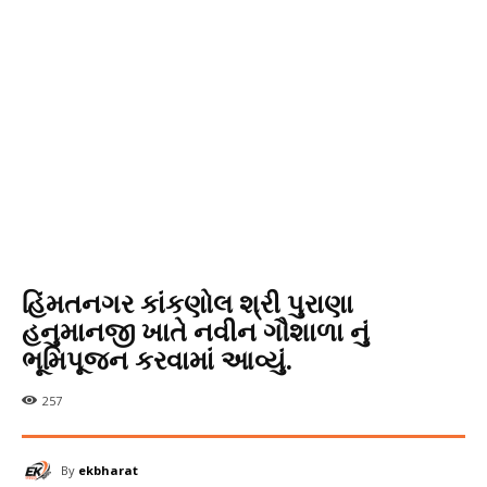
હિંમતનગર કાંકણોલ શ્રી પુરાણા
હનુમાનજી ખાતે નવીન ગૌશાળા નું
ભૂમિપૂજન કરવામાં આવ્યું.
257
By
ekbharat