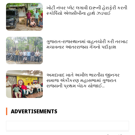
ખોટી નંબર પ્લેટ લગાવી દારૂની હેરાફેરી કરતી
સ્કોર્પિયો એલસીબીના હાથે ઝડપાઈ
ગુજરાત-રાજસ્થાનમાં વાહનચોરી કરી તરખાટ
મચાવનાર આંતરરાજ્ય ગેંગનો પર્દાફાશ
અમદાવાદ ખાતે અખીલ ભારતીય જીનગર
સમાજ એકીકરણ મહાસભામાં ગુજરાત
રાજ્યની પ્રથમ બેઠક યોજાઈ..
ADVERTISEMENTS