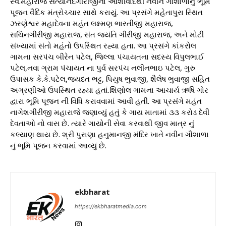
સ્વ.મહારાજ સત્યાનંદગીરીજીના આશીર્વાદથી નવીન ગૌશાળાનું ભૂમિ
પૂજન વૈદિક મંત્રોચ્ચાર સાથે કરાયું. આ પ્રસંગે મહેતાપુરા સ્થિત
ઝરણેશ્વર મહાદેવના મહંત લક્ષ્મણ ભારતીજી મહારાજ,
સચિનગીરીજી મહારાજ, સંત જયંતિ ગીરીજી મહારાજ, અને મોટી
સંખ્યામાં સંતો મહંતો ઉપસ્થિત રહ્યા હતા. આ પ્રસંગે કાંકરોલ
ગામના સરપંચ બીરેન પટેલ, જિલ્લા પંચાયતના સદસ્ય વિપુલભાઈ
પટેલ,નવા ગ્રામ પંચાયત ના પુર્વ સરપંચ નલીનભાઇ પટેલ, ગુરુ
ઉપાસક કે.કે.પટેલ,જયદત ભટ્ટ, પિયુષ ભુવાજી, શૈલેષ ભુવાજી સહિત
અગ્રણીઓ ઉપસ્થિત રહ્યા હતાં.શિણોલ ગામના આચાર્ય ઋષિ ગોર
દ્વારા ભૂમિ પૂજન ની વિધિ કરાવવામાં આવી હતી. આ પ્રસંગે મહંત
નાગેશગીરીજી મહારાજે જણાવ્યું હતું કે ગાય માતામાં ૩૩ કરોડ દેવી
દેવતાઓ નો વાસ છે. ત્યારે ગાયોની સેવા કરવાથી જીવ માત્ર નું
કલ્યાણ થાય છે. શ્રી પુરાણા હનુમાનજી મંદિર ખાતે નવીન ગૌશાળા
નું ભૂમિ પૂજન કરવામાં આવ્યું છે.
ekbharat
https://ekbharatmedia.com