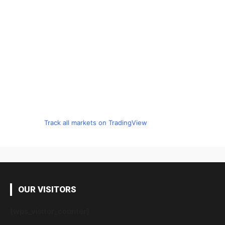
Track all markets on TradingView
OUR VISITORS
[wps_visitor_counter]