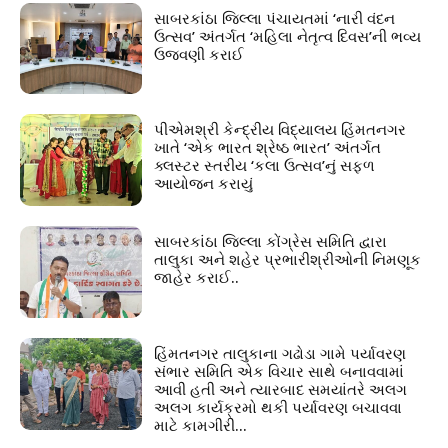
સાબરકાંઠા જિલ્લા પંચાયતમાં ‘નારી વંદન
ઉત્સવ’ અંતર્ગત ‘મહિલા નેતૃત્વ દિવસ’ની ભવ્ય
ઉજવણી કરાઈ
પીએમશ્રી કેન્દ્રીય વિદ્યાલય હિંમતનગર
ખાતે ‘એક ભારત શ્રેષ્ઠ ભારત’ અંતર્ગત
ક્લસ્ટર સ્તરીય ‘કલા ઉત્સવ’નું સફળ
આયોજન કરાયું
સાબરકાંઠા જિલ્લા કોંગ્રેસ સમિતિ દ્વારા
તાલુકા અને શહેર પ્રભારીશ્રીઓની નિમણૂક
જાહેર કરાઈ..
હિંમતનગર તાલુકાના ગઢોડા ગામે પર્યાવરણ
સંભાર સમિતિ એક વિચાર સાથે બનાવવામાં
આવી હતી અને ત્યારબાદ સમયાંતરે અલગ
અલગ કાર્યક્રમો થકી પર્યાવરણ બચાવવા
માટે કામગીરી...