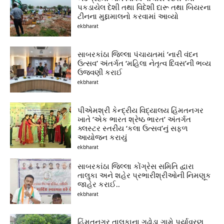
પકડાયેલ દેશી તથા વિદેશી દારૂ તથા બિયરના
ટીનના મુદ્દામાલનો કરવામાં આવ્યો
ekbharat
સાબરકાંઠા જિલ્લા પંચાયતમાં ‘નારી વંદન
ઉત્સવ’ અંતર્ગત ‘મહિલા નેતૃત્વ દિવસ’ની ભવ્ય
ઉજવણી કરાઈ
ekbharat
પીએમશ્રી કેન્દ્રીય વિદ્યાલય હિંમતનગર
ખાતે ‘એક ભારત શ્રેષ્ઠ ભારત’ અંતર્ગત
ક્લસ્ટર સ્તરીય ‘કલા ઉત્સવ’નું સફળ
આયોજન કરાયું
ekbharat
સાબરકાંઠા જિલ્લા કોંગ્રેસ સમિતિ દ્વારા
તાલુકા અને શહેર પ્રભારીશ્રીઓની નિમણૂક
જાહેર કરાઈ..
ekbharat
હિંમતનગર તાલુકાના ગઢોડા ગામે પર્યાવરણ