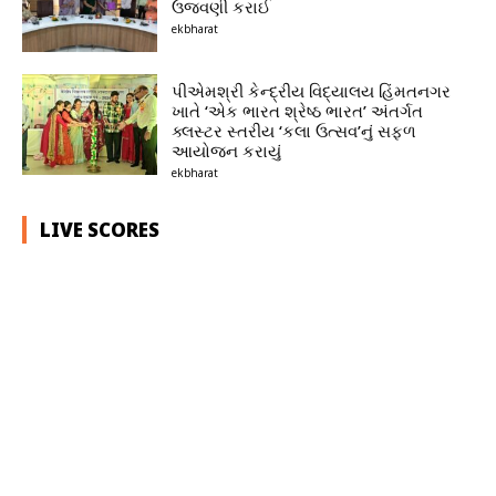
ઉજવણી કરાઈ
ekbharat
પીએમશ્રી કેન્દ્રીય વિદ્યાલય હિંમતનગર
ખાતે ‘એક ભારત શ્રેષ્ઠ ભારત’ અંતર્ગત
ક્લસ્ટર સ્તરીય ‘કલા ઉત્સવ’નું સફળ
આયોજન કરાયું
ekbharat
LIVE SCORES