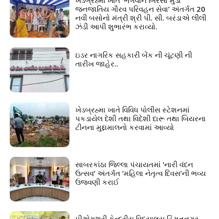
ખેડબ્રહ્મા ખાતે ‘ભગવાન બિરસા મુંડા
જનજાતિય ગૌરવ પરિવહન સેવા’ અંતર્ગત 20
નવી બસોનો મંત્રી શ્રી પી. સી. બરંડાએ લીલી
ઝંડી આપી શુભારંભ કરાવ્યો.
ઇડર નાગરિક સહકારી બેંક ની ચૂંટણી ની
તારીખ જાહેર..
ખેડબ્રહ્મા ખાતે વિવિધ પોલીસ સ્ટેશનમાં
પકડાયેલ દેશી તથા વિદેશી દારૂ તથા બિયરના
ટીનના મુદ્દામાલનો કરવામાં આવ્યો
સાબરકાંઠા જિલ્લા પંચાયતમાં ‘નારી વંદન
ઉત્સવ’ અંતર્ગત ‘મહિલા નેતૃત્વ દિવસ’ની ભવ્ય
ઉજવણી કરાઈ
પીએમશ્રી કેન્દ્રીય વિદ્યાલય હિંમતનગર