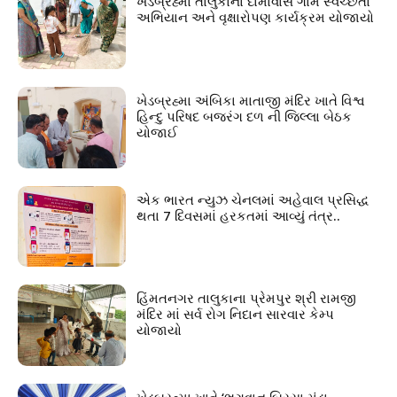
ખેડબ્રહ્મા તાલુકાના દામાવાસ ગામે સ્વચ્છતા
અભિયાન અને વૃક્ષારોપણ કાર્યક્રમ યોજાયો
ખેડબ્રહ્મા અંબિકા માતાજી મંદિર ખાતે વિશ્વ
હિન્દુ પરિષદ બજરંગ દળ ની જિલ્લા બેઠક
યોજાઈ
એક ભારત ન્યુઝ ચેનલમાં અહેવાલ પ્રસિદ્ધ
થતા 7 દિવસમાં હરકતમાં આવ્યું તંત્ર..
હિંમતનગર તાલુકાના પ્રેમપુર શ્રી રામજી
મંદિર માં સર્વ રોગ નિદાન સારવાર કેમ્પ
યોજાયો