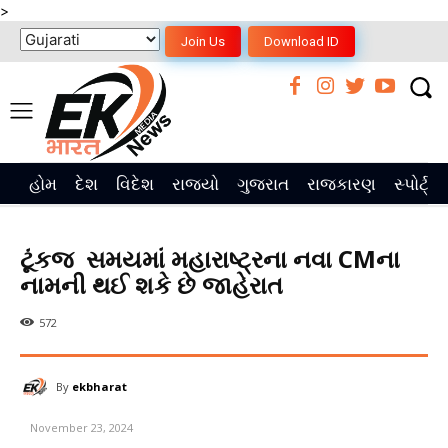
>
Join Us
Download ID
હોમ
દેશ
વિદેશ
રાજ્યો
ગુજરાત
રાજકારણ
સ્પોર્ટ્સ
ટૂંકજ સમયમાં મહારાષ્ટ્રના નવા CMના
નામની થઈ શકે છે જાહેરાત
572
By
ekbharat
November 23, 2024