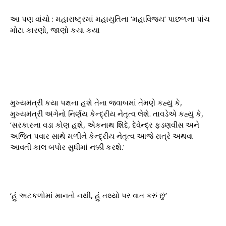
આ પણ વાંચો : મહારાષ્ટ્રમાં મહાયુતિના ‘મહાવિજય’ પાછળના પાંચ
મોટા કારણો, જાણો કયા કયા
મુખ્યમંત્રી કયા પક્ષના હશે તેના જવાબમાં તેમણે કહ્યું કે,
મુખ્યમંત્રી અંગેનો નિર્ણય કેન્દ્રીય નેતૃત્વ લેશે. તાવડેએ કહ્યું કે,
‘સરકારના વડા કોણ હશે, એકનાથ શિંદે, દેવેન્દ્ર ફડણવીસ અને
અજિત પવાર સાથે મળીને કેન્દ્રીય નેતૃત્વ આજે રાત્રે અથવા
આવતી કાલ બપોર સુધીમાં નક્કી કરશે.’
‘હું અટકળોમાં માનતો નથી, હું તથ્યો પર વાત કરું છું’