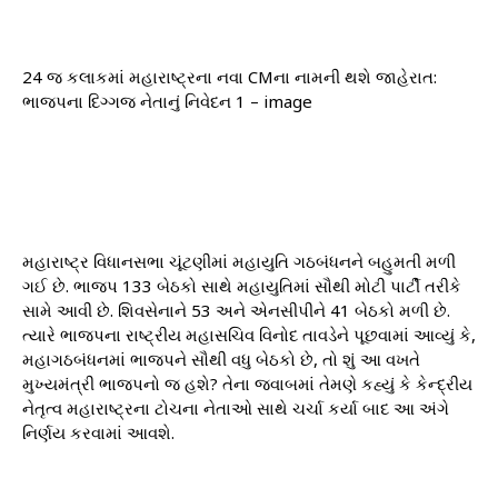
24 જ કલાકમાં મહારાષ્ટ્રના નવા CMના નામની થશે જાહેરાત:
ભાજપના દિગ્ગજ નેતાનું નિવેદન 1 – image
મહારાષ્ટ્ર વિધાનસભા ચૂંટણીમાં મહાયુતિ ગઠબંધનને બહુમતી મળી
ગઈ છે. ભાજપ 133 બેઠકો સાથે મહાયુતિમાં સૌથી મોટી પાર્ટી તરીકે
સામે આવી છે. શિવસેનાને 53 અને એનસીપીને 41 બેઠકો મળી છે.
ત્યારે ભાજપના રાષ્ટ્રીય મહાસચિવ વિનોદ તાવડેને પૂછવામાં આવ્યું કે,
મહાગઠબંધનમાં ભાજપને સૌથી વધુ બેઠકો છે, તો શું આ વખતે
મુખ્યમંત્રી ભાજપનો જ હશે? તેના જવાબમાં તેમણે કહ્યું કે કેન્દ્રીય
નેતૃત્વ મહારાષ્ટ્રના ટોચના નેતાઓ સાથે ચર્ચા કર્યા બાદ આ અંગે
નિર્ણય કરવામાં આવશે.