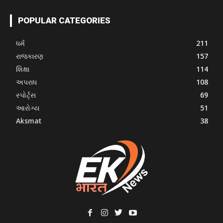
POPULAR CATEGORIES
ધર્મ
211
રાજકારણ
157
શિક્ષા
114
અપરાધ
108
સ્પોર્ટ્સ
69
આરોગ્ય
51
Aksmat
38