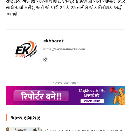
રાષ્ટ્રીય અધ્યક્ષ એકનાથ શિંદે, દેવેન્દ્ર ફડણવીસ અને અજિત પવાર
સાથે ચર્ચા કરીશું અને એ પછી 24 કે 25 તારીખે એક નિરીક્ષક અહીં
આવશે
ekbharat
https://ekbharatmedia.com
- Advertisement -
અન્ય સમાચાર