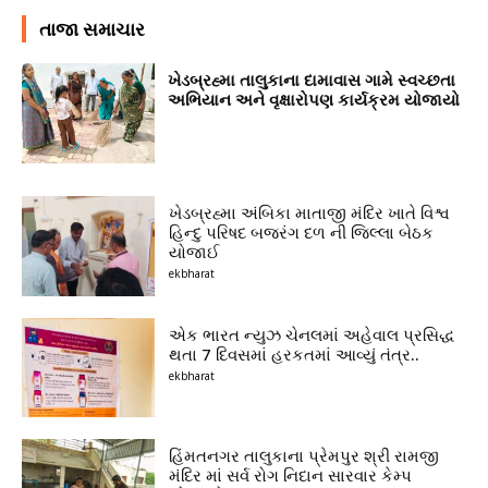
તાજા સમાચાર
ખેડબ્રહ્મા તાલુકાના દામાવાસ ગામે સ્વચ્છતા
અભિયાન અને વૃક્ષારોપણ કાર્યક્રમ યોજાયો
ખેડબ્રહ્મા અંબિકા માતાજી મંદિર ખાતે વિશ્વ
હિન્દુ પરિષદ બજરંગ દળ ની જિલ્લા બેઠક
યોજાઈ
ekbharat
એક ભારત ન્યુઝ ચેનલમાં અહેવાલ પ્રસિદ્ધ
થતા 7 દિવસમાં હરકતમાં આવ્યું તંત્ર..
ekbharat
હિંમતનગર તાલુકાના પ્રેમપુર શ્રી રામજી
મંદિર માં સર્વ રોગ નિદાન સારવાર કેમ્પ