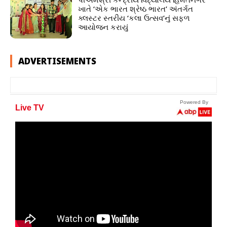
ખાતે ‘એક ભારત શ્રેષ્ઠ ભારત’ અંતર્ગત
ક્લસ્ટર સ્તરીય ‘કલા ઉત્સવ’નું સફળ
આયોજન કરાયું
ADVERTISEMENTS