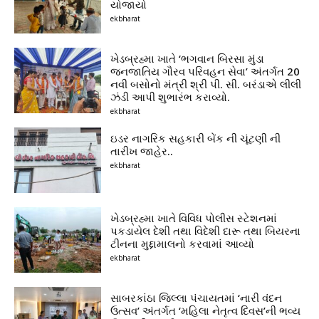
યોજાયો
ekbharat
ખેડબ્રહ્મા ખાતે ‘ભગવાન બિરસા મુંડા
જનજાતિય ગૌરવ પરિવહન સેવા’ અંતર્ગત 20
નવી બસોનો મંત્રી શ્રી પી. સી. બરંડાએ લીલી
ઝંડી આપી શુભારંભ કરાવ્યો.
ekbharat
ઇડર નાગરિક સહકારી બેંક ની ચૂંટણી ની
તારીખ જાહેર..
ekbharat
ખેડબ્રહ્મા ખાતે વિવિધ પોલીસ સ્ટેશનમાં
પકડાયેલ દેશી તથા વિદેશી દારૂ તથા બિયરના
ટીનના મુદ્દામાલનો કરવામાં આવ્યો
ekbharat
સાબરકાંઠા જિલ્લા પંચાયતમાં ‘નારી વંદન
ઉત્સવ’ અંતર્ગત ‘મહિલા નેતૃત્વ દિવસ’ની ભવ્ય