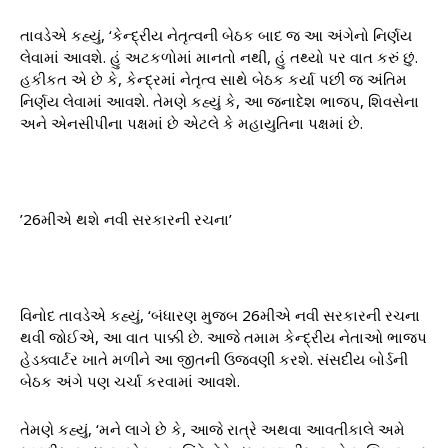
તાવડેએ કહ્યું, ‘કેન્દ્રીય નેતૃત્વની બેઠક બાદ જ આ અંગેનો નિર્ણય
લેવામાં આવશે. હું અટકળોમાં માનતો નથી, હું તથ્યો પર વાત કરું છું.
હકીકત એ છે કે, કેન્દ્રમાં નેતૃત્વ સાથે બેઠક કર્યા પછી જ અંતિમ
નિર્ણય લેવામાં આવશે. તેમણે કહ્યું કે, આ જનાદેશ ભાજપ, શિવસેના
અને એનસીપીના પક્ષમાં છે એટલે કે મહાયુતિના પક્ષમાં છે.
’26મીએ થશે નવી સરકારની રચના’
વિનોદ તાવડેએ કહ્યું, ‘બંધારણ મુજબ 26મીએ નવી સરકારની રચના
થવી જોઈએ, આ વાત પાક્કી છે. આજે તમામ કેન્દ્રીય નેતાઓ ભાજપ
હેડક્વાર્ટર ખાતે મળીને આ જીતની ઉજવણી કરશે. સંસદીય બોર્ડની
બેઠક અંગે પણ ચર્ચા કરવામાં આવશે.
તેમણે કહ્યું, ‘મને લાગે છે કે, આજે રાત્રે અથવા આવતીકાલે અમે