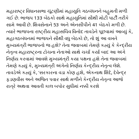
મહારાષ્ટ્ર વિધાનસભા ચૂંટણીમાં મહાયુતિ ગઠબંધનને બહુમતી મળી
ગઈ છે. ભાજપ 133 બેઠકો સાથે મહાયુતિમાં સૌથી મોટી પાર્ટી તરીકે
સામે આવી છે. શિવસેનાને 53 અને એનસીપીને 41 બેઠકો મળી છે.
ત્યારે ભાજપના રાષ્ટ્રીય મહાસચિવ વિનોદ તાવડેને પૂછવામાં આવ્યું કે,
મહાગઠબંધનમાં ભાજપને સૌથી વધુ બેઠકો છે, તો શું આ વખતે
મુખ્યમંત્રી ભાજપનો જ હશે? તેના જવાબમાં તેમણે કહ્યું કે કેન્દ્રીય
નેતૃત્વ મહારાષ્ટ્રના ટોચના નેતાઓ સાથે ચર્ચા કર્યા બાદ આ અંગે
નિર્ણય કરવામાં આવશે મુખ્યમંત્રી કયા પક્ષના હશે તેના જવાબમાં
તેમણે કહ્યું કે, મુખ્યમંત્રી અંગેનો નિર્ણય કેન્દ્રીય નેતૃત્વ લેશે.
તાવડેએ કહ્યું કે, ‘સરકારના વડા કોણ હશે, એકનાથ શિંદે, દેવેન્દ્ર
ફડણવીસ અને અજિત પવાર સાથે મળીને કેન્દ્રીય નેતૃત્વ આજે
રાત્રે અથવા આવતી કાલ બપોર સુધીમાં નક્કી કરશે