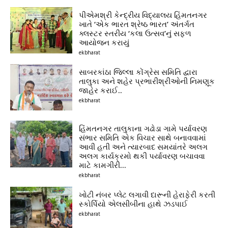
પીએમશ્રી કેન્દ્રીય વિદ્યાલય હિંમતનગર
ખાતે ‘એક ભારત શ્રેષ્ઠ ભારત’ અંતર્ગત
ક્લસ્ટર સ્તરીય ‘કલા ઉત્સવ’નું સફળ
આયોજન કરાયું
ekbharat
સાબરકાંઠા જિલ્લા કોંગ્રેસ સમિતિ દ્વારા
તાલુકા અને શહેર પ્રભારીશ્રીઓની નિમણૂક
જાહેર કરાઈ..
ekbharat
હિંમતનગર તાલુકાના ગઢોડા ગામે પર્યાવરણ
સંભાર સમિતિ એક વિચાર સાથે બનાવવામાં
આવી હતી અને ત્યારબાદ સમયાંતરે અલગ
અલગ કાર્યક્રમો થકી પર્યાવરણ બચાવવા
માટે કામગીરી...
ekbharat
ખોટી નંબર પ્લેટ લગાવી દારૂની હેરાફેરી કરતી
સ્કોર્પિયો એલસીબીના હાથે ઝડપાઈ
ekbharat