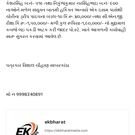
કેશરસિંહ બ.નં- ૫૧૯ તથા નિકુંજકુમાર નરસિંહભાઇ બ.નં- ૯૦૦
નાઓને મળેલ સંયુક્ત બાતમી હકિક્ત અન્વયે એક ઇસમ પાસેથી
ચોરીના ડ્રીપ પાઇપના બંડલ-૧૦ કિ.રૂ. ૪૦,૦૦૦/-તથા સી.એન.જી.
રીક્ષા કિ.રૂ.-૧,૫૦,૦૦૦/- મળી કુલ રૂપિયા-૧,૯૦,૦૦૦/- નો મુદ્દામાલ
કબજે લઇ પકડી અટક કરી જાદર પો.સ્ટે. ખાતે આગળની કાર્યવાહી
સારૂ સુપરત કરવામાં આવેલ છે.
પત્રકાર વિશાલ ચૌહાણ સાબરકાંઠા
મો ન 9998340891
ekbharat
https://ekbharatmedia.com