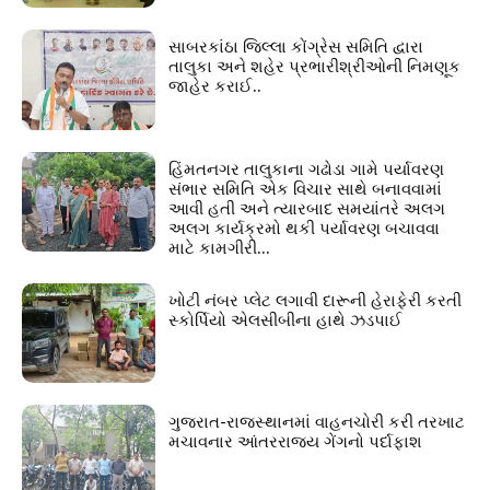
સાબરકાંઠા જિલ્લા કોંગ્રેસ સમિતિ દ્વારા
તાલુકા અને શહેર પ્રભારીશ્રીઓની નિમણૂક
જાહેર કરાઈ..
હિંમતનગર તાલુકાના ગઢોડા ગામે પર્યાવરણ
સંભાર સમિતિ એક વિચાર સાથે બનાવવામાં
આવી હતી અને ત્યારબાદ સમયાંતરે અલગ
અલગ કાર્યક્રમો થકી પર્યાવરણ બચાવવા
માટે કામગીરી...
ખોટી નંબર પ્લેટ લગાવી દારૂની હેરાફેરી કરતી
સ્કોર્પિયો એલસીબીના હાથે ઝડપાઈ
ગુજરાત-રાજસ્થાનમાં વાહનચોરી કરી તરખાટ
મચાવનાર આંતરરાજ્ય ગેંગનો પર્દાફાશ