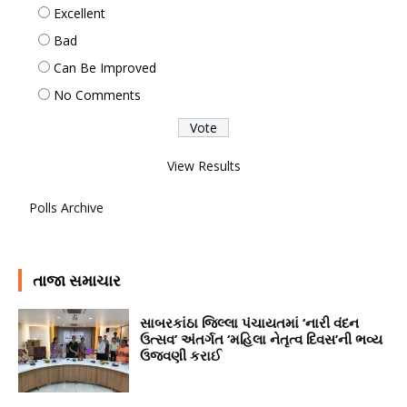
Excellent
Bad
Can Be Improved
No Comments
View Results
Polls Archive
તાજા સમાચાર
સાબરકાંઠા જિલ્લા પંચાયતમાં ‘નારી વંદન
ઉત્સવ’ અંતર્ગત ‘મહિલા નેતૃત્વ દિવસ’ની ભવ્ય
ઉજવણી કરાઈ