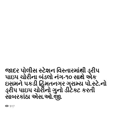
જાદર પોલીસ સ્ટેશન વિસ્તારમાંથી ડ્રીપ
પાઇપ ચોરીના બંડલો નંગ-૧૦ સાથે એક
ઇસમને પકડી હિંમતનગર ગ્રામ્ય પો.સ્ટે.નો
ડ્રીપ પાઇપ ચોરીનો ગુનો ડીટેક્ટ કરતી
સાબરકાંઠા એસ.ઓ.જી.
917