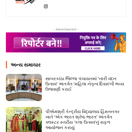
- Advertisement -
અન્ય સમાચાર
સાબરકાંઠા જિલ્લા પંચાયતમાં ‘નારી વંદન
ઉત્સવ’ અંતર્ગત ‘મહિલા નેતૃત્વ દિવસ’ની ભવ્ય
ઉજવણી કરાઈ
પીએમશ્રી કેન્દ્રીય વિદ્યાલય હિંમતનગર
ખાતે ‘એક ભારત શ્રેષ્ઠ ભારત’ અંતર્ગત
ક્લસ્ટર સ્તરીય ‘કલા ઉત્સવ’નું સફળ
આયોજન કરાયું