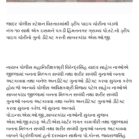
જાદર પોલીસ સ્ટેશન વિસ્તારમાંથી ડ્રીપ પાઇપ ચોરીના બંડલો
નંગ-૧૦ સાથે એક ઇસમને પકડી હિંમતનગર ગ્રામ્ય પો.સ્ટે.નો ડ્રીપ
પાઇપ ચોરીનો ગુનો ડીટેક્ટ કરતી સાબરકાંઠા એસ.ઓ.જી.
નાયબ પોલીસ મહાનિરીક્ષકશ્રી વિરેન્દ્રસિંહ યાદવ સાહેબ નાઓએ
જીલ્લામાં બનતા મિલ્કત સબંધી તથા શરીર સબંધી ગુનાઓ બનતા
અટકાવવા તથા બનેલ અનડીટેક્ટ ગુનાઓ ડીટેક્ટ કરવા સુચના કરેલ
હોય જે અન્વયે પોલીસ અધિક્ષકશ્રી વિજય પટેલ સાહેબ નાઓએ
સાબરકાંઠા જીલ્લામાં બનતા મિલ્કત સબંધી તથા શરીર સબંધી
ગુનાઓ બનતા અટકાવવા તથા બનેલ અનડીટેક્ટ ગુનાઓ ડીટેક્ટ
કરવા સુચના કરેલ. જે સુચના અન્વયે
પો.ઇન્સ.એસ.ઓ.જી.,સાબરકાંઠા નાઓની સુચના મુજબ
એસ.ઓ.જી.સ્ટાફ એ.ટી.એસ.ચાર્ટર લગત કામગીરી તથા જીલ્લામાં
બનતા મિલ્કત સબંધી તથા શરીર સબંધી ગુનાઓ બનતા અટકાવવા
બાબતે પેટ્રોલીંગમાં હતો દરમ્યાન સાથેના પો.કોન્સ. જયરાજસિંહ