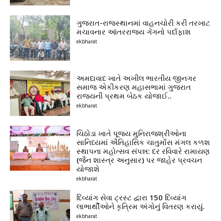
ગુજરાત-રાજસ્થાનમાં વાહનચોરી કરી તરખાટ
મચાવનાર આંતરરાજ્ય ગેંગનો પર્દાફાશ
ekbharat
અમદાવાદ ખાતે અખીલ ભારતીય જીનગર
સમાજ એકીકરણ મહાસભામાં ગુજરાત
રાજ્યની પ્રથમ બેઠક યોજાઈ..
ekbharat
ચિઠોડા ખાતે પૂજ્ય મુનિરાજશ્રીઓના
સાનિધ્યમાં ઐતિહાસિક ચાતુર્માસ મંગલ કળશ
સ્થાપના મહોત્સવ સંપન્ન: દર રવિવારે રામાયણ
(જૈન શાસ્ત્ર અનુસાર) પર જાહેર પ્રવચન
યોજાશે
ekbharat
દિવ્યાંગ સેવા ટ્રસ્ટ દ્વારા 150 દિવ્યાંગ
લાભાર્થીઓને કૃત્રિમ અંગોનું વિતરણ કરાયું.
ekbharat