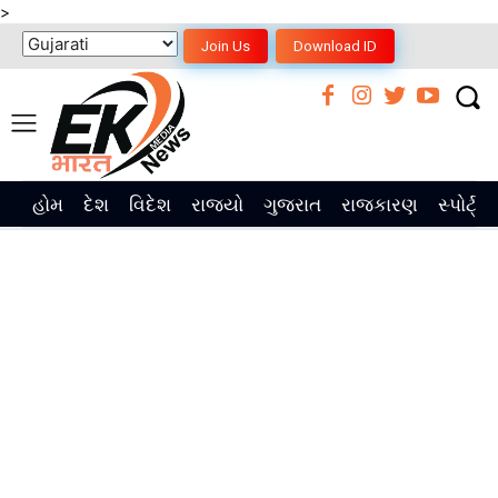
>
Join Us
Download ID
હોમ
દેશ
વિદેશ
રાજ્યો
ગુજરાત
રાજકારણ
સ્પોર્ટ્સ