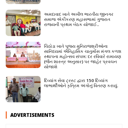
અમદાવાદ ખાતે અખીલ ભારતીય જીનગર
સમાજ એકીકરણ મહાસભામાં ગુજરાત
રાજ્યની પ્રથમ બેઠક યોજાઈ..
ચિઠોડા ખાતે પૂજ્ય મુનિરાજશ્રીઓના
સાનિધ્યમાં ઐતિહાસિક ચાતુર્માસ મંગલ કળશ
સ્થાપના મહોત્સવ સંપન્ન: દર રવિવારે રામાયણ
(જૈન શાસ્ત્ર અનુસાર) પર જાહેર પ્રવચન
યોજાશે
દિવ્યાંગ સેવા ટ્રસ્ટ દ્વારા 150 દિવ્યાંગ
લાભાર્થીઓને કૃત્રિમ અંગોનું વિતરણ કરાયું.
ADVERTISEMENTS