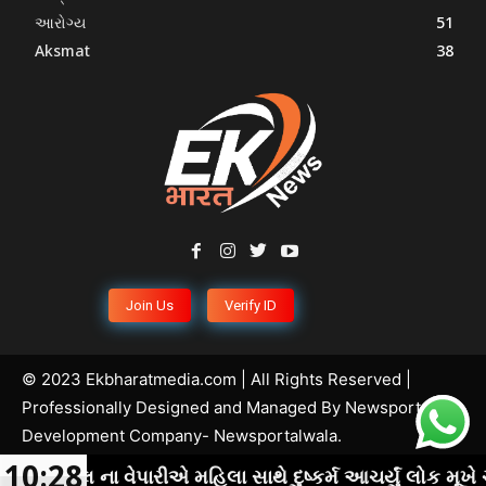
આરોગ્ય
51
Aksmat
38
Join Us
Verify ID
© 2023 Ekbharatmedia.com | All Rights Reserved |
Professionally Designed and Managed By
Newsportal
Development Company
- Newsportalwala.
10:28
 ના વેપારીએ મહિલા સાથે દુષ્કર્મ આચર્યું લોક મૂખે ચર્ચા.