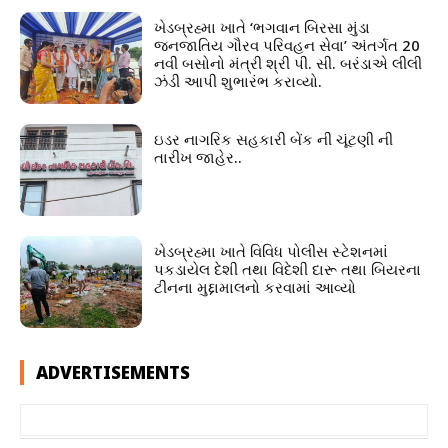
ખેડબ્રહ્મા ખાતે ‘ભગવાન બિરસા મુંડા
જનજાતિય ગૌરવ પરિવહન સેવા’ અંતર્ગત 20
નવી બસોનો મંત્રી શ્રી પી. સી. બરંડાએ લીલી
ઝંડી આપી શુભારંભ કરાવ્યો.
ઇડર નાગરિક સહકારી બેંક ની ચૂંટણી ની
તારીખ જાહેર..
ખેડબ્રહ્મા ખાતે વિવિધ પોલીસ સ્ટેશનમાં
પકડાયેલ દેશી તથા વિદેશી દારૂ તથા બિયરના
ટીનના મુદ્દામાલનો કરવામાં આવ્યો
ADVERTISEMENTS