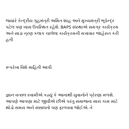
જ્યારે કેન્દ્રીય ગૃહમંત્રી અમિત શાહ અને મુખ્યમંત્રી ભૂપેન્દ્ર
પટેલ પણ ખાસ ઉપસ્થિત રહેશે. BAPS સંસ્થાએ સમગ્ર કાર્યક્રમ
અને સાડા ત્રણ કલાક ચાલેલા કાર્યક્રમની સત્તાવાર જાહેરાત કરી
હતી
રૂપરેખા વિશે માહિતી આપી.
જ્ઞાન વત્સલ સ્વામીએ કહ્યું કે આનાથી યુવાનોને પ્રેરણા મળશે.
આપણે આપણા માટે જીવીએ છીએ પરંતુ સમાજના સારા કામ માટે
થોડો સમય અને સંસાધનો પણ ફાળવવા જોઈએ. તે