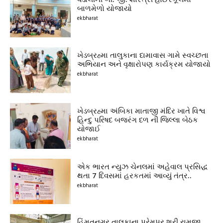
બાળમેળો યોજાયો
ekbharat
ખેડબ્રહ્મા તાલુકાના દામાવાસ ગામે સ્વચ્છતા
અભિયાન અને વૃક્ષારોપણ કાર્યક્રમ યોજાયો
ekbharat
ખેડબ્રહ્મા અંબિકા માતાજી મંદિર ખાતે વિશ્વ
હિન્દુ પરિષદ બજરંગ દળ ની જિલ્લા બેઠક
યોજાઈ
ekbharat
એક ભારત ન્યુઝ ચેનલમાં અહેવાલ પ્રસિદ્ધ
થતા 7 દિવસમાં હરકતમાં આવ્યું તંત્ર..
ekbharat
હિંમતનગર તાલુકાના પ્રેમપુર શ્રી રામજી