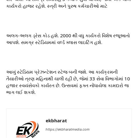
કાર્યકરો હાજર રહેશે. સ્ત્રી અને પુરુષ કર્મચારીઓ માટે
અલગ-અલગ ડ્રેસ કોડ હશે. 2000 થી વધુ કાર્યકરો વિશેષ રજૂઆતો
આપશે. સમગ્ર સ્ટેડિયમમાં વર્લ્ડ ક્લાસ લાઇટિંગ હશે.
આખું સ્ટેડિયમ પ્રેઝન્ટેશન સ્ટેજ બની જશે. આ કાર્યક્રમની
તૈયારીઓ ત્રણ મહિનાથી ચાલી રહી છે, જેમાં 33 સેવા વિભાગોમાં 10
હજાર સ્વયંસેવકો કાર્યરત છે. ઉત્સવમાં ફક્ત નોંધાયેલા કામદારો જ
ભાગ લઈ શકશે.
ekbharat
https://ekbharatmedia.com