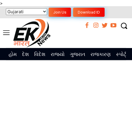
>
Join Us
Download ID
હોમ
દેશ
વિદેશ
રાજ્યો
ગુજરાત
રાજકારણ
સ્પોર્ટ્સ