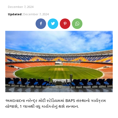
December 7, 2024
Updated:
December 7, 2024
અમદાવાદના નરેન્દ્ર મોદી સ્ટેડિયમમાં BAPS સંસ્થાનો કાર્યક્રમ
યોજાશે, 1 લાખથી વધુ કાર્યકરોનું થશે સન્માન.