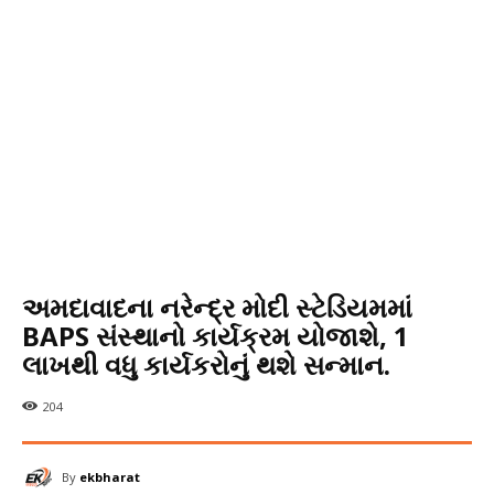
અમદાવાદના નરેન્દ્ર મોદી સ્ટેડિયમમાં
BAPS સંસ્થાનો કાર્યક્રમ યોજાશે, 1
લાખથી વધુ કાર્યકરોનું થશે સન્માન.
204
By
ekbharat