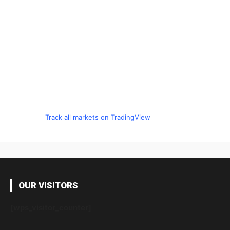
Track all markets on TradingView
OUR VISITORS
[wps_visitor_counter]