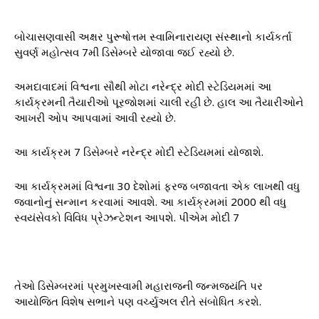
બોચાસણવાસી અક્ષર પુરૂષોત્તમ સ્વામિનારાયણ સંસ્થાનો કાર્યકર્તા
સુવર્ણ મહોત્સવ 7મી ડિસેમ્બરે યોજાવા જઈ રહ્યો છે.
અમદાવાદમાં વિશ્વના સૌથી મોટા નરેન્દ્ર મોદી સ્ટેડિયમમાં આ
કાર્યક્રમની તૈયારીઓ પૂરજોશમાં ચાલી રહી છે. હાલ આ તૈયારીઓને
આખરી ઓપ આપવામાં આવી રહ્યો છે.
આ કાર્યક્રમ 7 ડિસેમ્બરે નરેન્દ્ર મોદી સ્ટેડિયમમાં યોજાશે.
આ કાર્યક્રમમાં વિશ્વના 30 દેશોમાં ફરજ બજાવતા એક લાખથી વધુ
જવાનોનું સન્માન કરવામાં આવશે. આ કાર્યક્રમમાં 2000 થી વધુ
સ્વયંસેવકો વિવિધ પ્રેઝન્ટેશન આપશે. પીએમ મોદી 7
તેઓ ડિસેમ્બરમાં પ્રમુખસ્વામી મહારાજની જન્મજયંતિ પર
આયોજિત વિશેષ સભાને પણ વર્ચ્યુઅલ રીતે સંબોધિત કરશે.