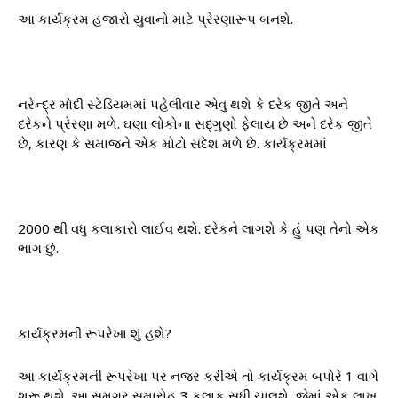
આ કાર્યક્રમ હજારો યુવાનો માટે પ્રેરણારૂપ બનશે.
નરેન્દ્ર મોદી સ્ટેડિયમમાં પહેલીવાર એવું થશે કે દરેક જીતે અને
દરેકને પ્રેરણા મળે. ઘણા લોકોના સદ્ગુણો ફેલાય છે અને દરેક જીતે
છે, કારણ કે સમાજને એક મોટો સંદેશ મળે છે. કાર્યક્રમમાં
2000 થી વધુ કલાકારો લાઈવ થશે. દરેકને લાગશે કે હું પણ તેનો એક
ભાગ છું.
કાર્યક્રમની રૂપરેખા શું હશે?
આ કાર્યક્રમની રૂપરેખા પર નજર કરીએ તો કાર્યક્રમ બપોરે 1 વાગે
શરૂ થશે. આ સમગ્ર સમારોહ 3 કલાક સુધી ચાલશે, જેમાં એક લાખ