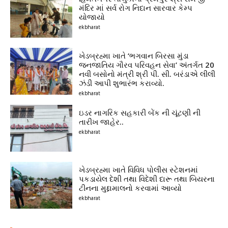
મંદિર માં સર્વ રોગ નિદાન સારવાર કેમ્પ
યોજાયો
ekbharat
ખેડબ્રહ્મા ખાતે ‘ભગવાન બિરસા મુંડા
જનજાતિય ગૌરવ પરિવહન સેવા’ અંતર્ગત 20
નવી બસોનો મંત્રી શ્રી પી. સી. બરંડાએ લીલી
ઝંડી આપી શુભારંભ કરાવ્યો.
ekbharat
ઇડર નાગરિક સહકારી બેંક ની ચૂંટણી ની
તારીખ જાહેર..
ekbharat
ખેડબ્રહ્મા ખાતે વિવિધ પોલીસ સ્ટેશનમાં
પકડાયેલ દેશી તથા વિદેશી દારૂ તથા બિયરના
ટીનના મુદ્દામાલનો કરવામાં આવ્યો
ekbharat