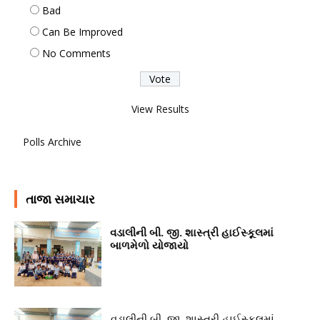
Bad
Can Be Improved
No Comments
View Results
Polls Archive
તાજા સમાચાર
વડાલીની બી. જી. શાસ્ત્રી હાઈસ્કૂલમાં
બાળમેળો યોજાયો
વડાલીની બી. જી. શાસ્ત્રી હાઈસ્કૂલમાં