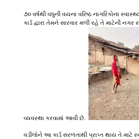
૭૦ વર્ષથી વધુની વયના વરિષ્ઠ નાગરિકોના સ્વાસ્થ
કાર્ડ દ્વારા તેમને સારવાર મળી રહે તે માટેની નગર સ
વ્યવસ્થા કરવામાં આવી છે.
વડીલોને આ કાર્ડ સરળતાથી પ્રાપ્ત થાય તે માટે સ્વ