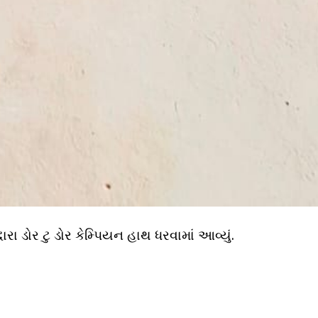
્ધારા ડોર ટુ ડોર કેમ્પિયન હાથ ધરવામાં આવ્યું.