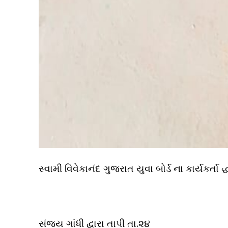
સ્વામી વિવેકાનંદ ગુજરાત યુવા બોર્ડ ના કાર્યકર્તા દ
સંજય ગાંધી દ્વારા તાપી તા.૨૪