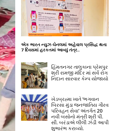
એક ભારત ન્યુઝ ચેનલમાં અહેવાલ પ્રસિદ્ધ થતા
7 દિવસમાં હરકતમાં આવ્યું તંત્ર..
હિંમતનગર તાલુકાના પ્રેમપુર
શ્રી રામજી મંદિર માં સર્વ રોગ
નિદાન સારવાર કેમ્પ યોજાયો
ખેડબ્રહ્મા ખાતે ‘ભગવાન
બિરસા મુંડા જનજાતિય ગૌરવ
પરિવહન સેવા’ અંતર્ગત 20
નવી બસોનો મંત્રી શ્રી પી.
સી. બરંડાએ લીલી ઝંડી આપી
શુભારંભ કરાવ્યો.