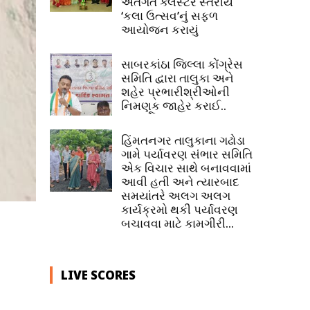
અંતર્ગત ક્લસ્ટર સ્તરીય
‘કલા ઉત્સવ’નું સફળ
આયોજન કરાયું
સાબરકાંઠા જિલ્લા કોંગ્રેસ
સમિતિ દ્વારા તાલુકા અને
શહેર પ્રભારીશ્રીઓની
નિમણૂક જાહેર કરાઈ..
હિંમતનગર તાલુકાના ગઢોડા
ગામે પર્યાવરણ સંભાર સમિતિ
એક વિચાર સાથે બનાવવામાં
આવી હતી અને ત્યારબાદ
સમયાંતરે અલગ અલગ
કાર્યક્રમો થકી પર્યાવરણ
બચાવવા માટે કામગીરી...
LIVE SCORES