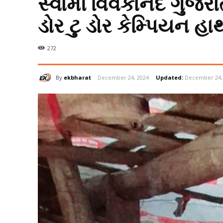
સ્વામી વિવેકાનંદ ગુજરાત 
ડોર ટુ ડોર કેમ્પિયન હા
272
By
ekbharat
December 24, 2024
Updated:
December 24,