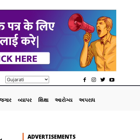
ોજગાર
વ્યાપર
શિક્ષા
આરોગ્ય
અપરાધ
ADVERTISEMENTS