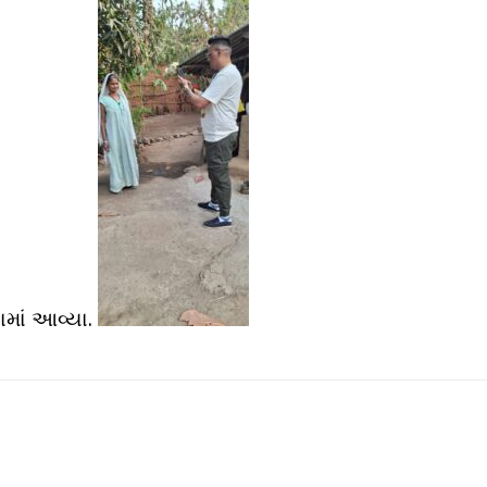
ામાં આવ્યા.