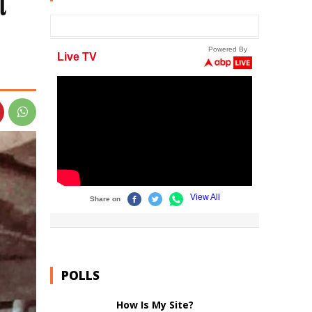
ા
POLLS
How Is My Site?