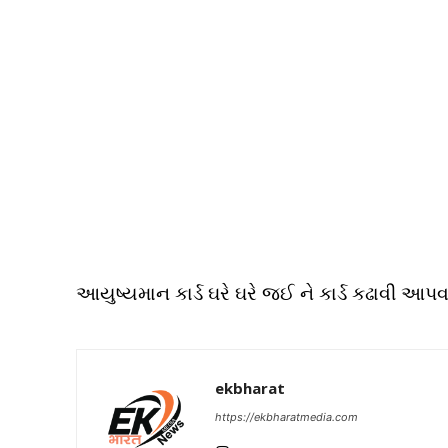
આયુષ્યમાન કાર્ડ ઘરે ઘરે જઈ ને કાર્ડ કઢાવી આપવ
ekbharat
https://ekbharatmedia.com