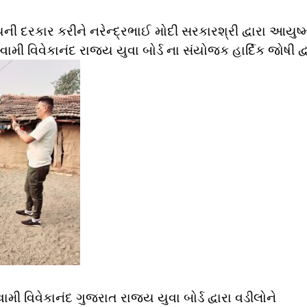
્યની દરકાર કરીને નરેન્દ્રભાઈ મોદી સરકારશ્રી દ્વારા આયુષ્
્વામી વિવેકાનંદ રાજ્ય યુવા બોર્ડ ના સંયોજક હાર્દિક જોષી દ્વ
ામી વિવેકાનંદ ગુજરાત રાજ્ય યુવા બોર્ડ દ્વારા વડીલોને