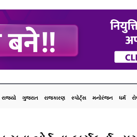
રાજ્યો
ગુજરાત
રાજકારણ
સ્પોર્ટ્સ
મનોરંજન
ધર્મ
ર