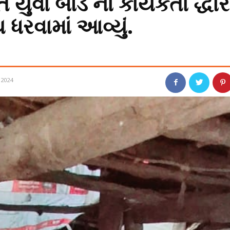
યુવા બોર્ડ ના કાર્યકર્તા દ્ધાર
થ ધરવામાં આવ્યું.
 2024