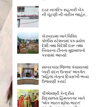
ઇડર નાગરિક સહકારી બેંક
ની ચૂંટણી ની તારીખ જાહેર..
ખેડબ્રહ્મા ખાતે વિવિધ
પોલીસ સ્ટેશનમાં પકડાયેલ
દેશી તથા વિદેશી દારૂ તથા
બિયરના ટીનના મુદ્દામાલનો
કરવામાં આવ્યો
સાબરકાંઠા જિલ્લા પંચાયતમાં
‘નારી વંદન ઉત્સવ’ અંતર્ગત
‘મહિલા નેતૃત્વ દિવસ’ની ભવ્ય
ઉજવણી કરાઈ
પીએમશ્રી કેન્દ્રીય
વિદ્યાલય હિંમતનગર ખાતે
‘એક ભારત શ્રેષ્ઠ ભારત’