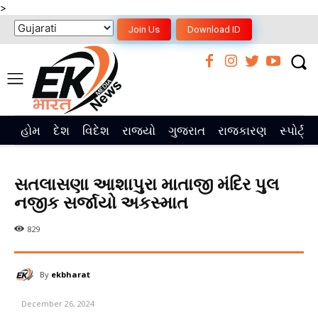
>
Join Us
Download ID
હોમ
દેશ
વિદેશ
રાજ્યો
ગુજરાત
રાજકારણ
સ્પોર્ટ્સ
સતલાસણા આશાપુરા માતાજી મંદિર પુલ
નજીક સર્જાયો અકસ્માત
829
By
ekbharat
December 26, 2024