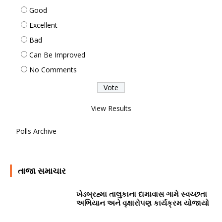
Good
Excellent
Bad
Can Be Improved
No Comments
View Results
Polls Archive
તાજા સમાચાર
ખેડબ્રહ્મા તાલુકાના દામાવાસ ગામે સ્વચ્છતા
અભિયાન અને વૃક્ષારોપણ કાર્યક્રમ યોજાયો