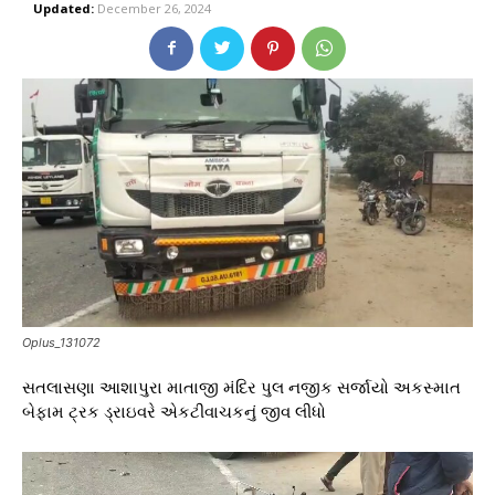
Updated:
December 26, 2024
Oplus_131072
સતલાસણા આશાપુરા માતાજી મંદિર પુલ નજીક સર્જાયો અકસ્માત
બેફામ ટ્રક ડ્રાઇવરે એકટીવાચકનું જીવ લીધો
V
i