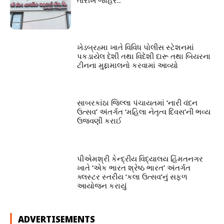
ખેડબ્રહ્મા ખાતે વિવિધ પોલીસ સ્ટેશનમાં
પકડાયેલ દેશી તથા વિદેશી દારૂ તથા બિયરના
ટીનના મુદ્દામાલનો કરવામાં આવ્યો
સાબરકાંઠા જિલ્લા પંચાયતમાં ‘નારી વંદન
ઉત્સવ’ અંતર્ગત ‘મહિલા નેતૃત્વ દિવસ’ની ભવ્ય
ઉજવણી કરાઈ
પીએમશ્રી કેન્દ્રીય વિદ્યાલય હિંમતનગર
ખાતે ‘એક ભારત શ્રેષ્ઠ ભારત’ અંતર્ગત
ક્લસ્ટર સ્તરીય ‘કલા ઉત્સવ’નું સફળ
આયોજન કરાયું
ADVERTISEMENTS