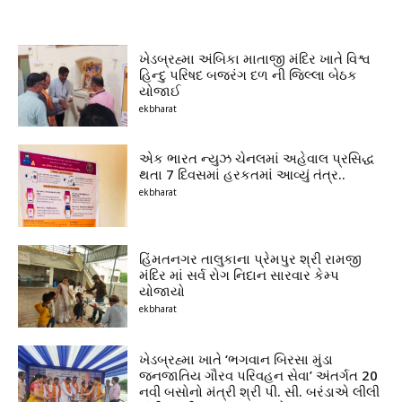
ખેડબ્રહ્મા અંબિકા માતાજી મંદિર ખાતે વિશ્વ
હિન્દુ પરિષદ બજરંગ દળ ની જિલ્લા બેઠક
યોજાઈ
ekbharat
એક ભારત ન્યુઝ ચેનલમાં અહેવાલ પ્રસિદ્ધ
થતા 7 દિવસમાં હરકતમાં આવ્યું તંત્ર..
ekbharat
હિંમતનગર તાલુકાના પ્રેમપુર શ્રી રામજી
મંદિર માં સર્વ રોગ નિદાન સારવાર કેમ્પ
યોજાયો
ekbharat
ખેડબ્રહ્મા ખાતે ‘ભગવાન બિરસા મુંડા
જનજાતિય ગૌરવ પરિવહન સેવા’ અંતર્ગત 20
નવી બસોનો મંત્રી શ્રી પી. સી. બરંડાએ લીલી