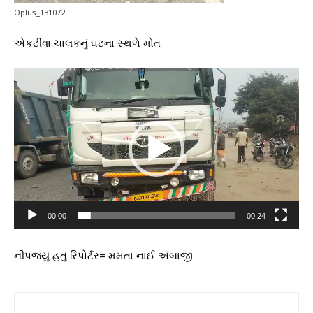
Oplus_131072
એકટીવા ચાલકનું ઘટના સ્થળે મોત
V
i
d
e
o
P
l
a
y
e
00:00
00:24
r
નીપજ્યું હતું રિપોર્ટર= મમતા નાઈ અંબાજી