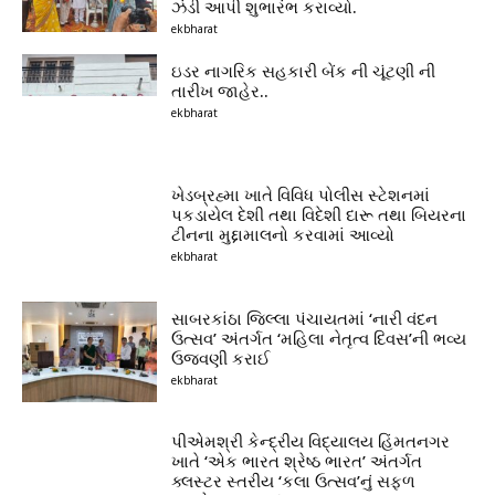
ઝંડી આપી શુભારંભ કરાવ્યો.
ekbharat
ઇડર નાગરિક સહકારી બેંક ની ચૂંટણી ની
તારીખ જાહેર..
ekbharat
ખેડબ્રહ્મા ખાતે વિવિધ પોલીસ સ્ટેશનમાં
પકડાયેલ દેશી તથા વિદેશી દારૂ તથા બિયરના
ટીનના મુદ્દામાલનો કરવામાં આવ્યો
ekbharat
સાબરકાંઠા જિલ્લા પંચાયતમાં ‘નારી વંદન
ઉત્સવ’ અંતર્ગત ‘મહિલા નેતૃત્વ દિવસ’ની ભવ્ય
ઉજવણી કરાઈ
ekbharat
પીએમશ્રી કેન્દ્રીય વિદ્યાલય હિંમતનગર
ખાતે ‘એક ભારત શ્રેષ્ઠ ભારત’ અંતર્ગત
ક્લસ્ટર સ્તરીય ‘કલા ઉત્સવ’નું સફળ