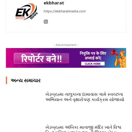
ekbharat
https://ekbharatmedia.com
- Advertisement -
અન્ય સમાચાર
ખેડબ્રહ્મા તાલુકાના દામાવાસ ગામે સ્વચ્છતા
અભિયાન અને વૃક્ષારોપણ કાર્યક્રમ યોજાયો
ખેડબ્રહ્મા અંબિકા માતાજી મંદિર ખાતે વિશ્વ