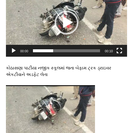
d
e
o
P
l
a
y
e
00:00
00:10
r
કોઠાસણા પાટીયા નજીક સ્કૂલમાં જતા બેફામ ટ્રક ડ્રાઇવર
એકટીવાને અડફેટ લેતા