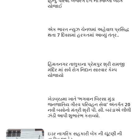
હિન્દુ પરિષદ બજરંગ દળ ની જિલ્લા બેઠક
યોજાઈ
એક ભારત ન્યુઝ ચેનલમાં અહેવાલ પ્રસિદ્ધ
થતા 7 દિવસમાં હરકતમાં આવ્યું તંત્ર..
હિંમતનગર તાલુકાના પ્રેમપુર શ્રી રામજી
મંદિર માં સર્વ રોગ નિદાન સારવાર કેમ્પ
યોજાયો
ખેડબ્રહ્મા ખાતે ‘ભગવાન બિરસા મુંડા
જનજાતિય ગૌરવ પરિવહન સેવા’ અંતર્ગત 20
નવી બસોનો મંત્રી શ્રી પી. સી. બરંડાએ લીલી
ઝંડી આપી શુભારંભ કરાવ્યો.
ઇડર નાગરિક સહકારી બેંક ની ચૂંટણી ની
તારીખ જાહેર..