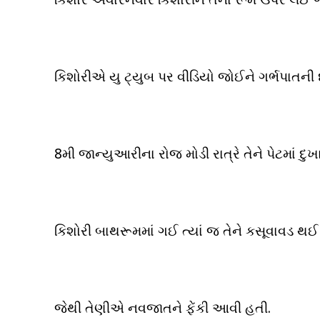
કિશોરીએ યુ ટ્યુબ પર વીડિયો જોઈને ગર્ભપાતની 
8મી જાન્યુઆરીના રોજ મોડી રાત્રે તેને પેટમાં દ
કિશોરી બાથરૂમમાં ગઈ ત્યાં જ તેને કસૂવાવડ થ
જેથી તેણીએ નવજાતને ફેંકી આવી હતી.