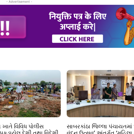
- Advertisement -
ા ખાતે વિવિધ પોલીસ
સાબરકાંઠા જિલ્લા પંચાયતમાં 
 પકડાયેલ દેશી તથા વિદેશી
વંદન ઉત્સવ’ અંતર્ગત ‘મહિલા ન