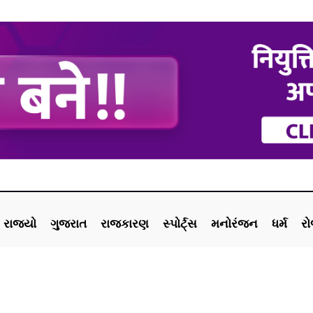
રાજ્યો
ગુજરાત
રાજકારણ
સ્પોર્ટ્સ
મનોરંજન
ધર્મ
ર