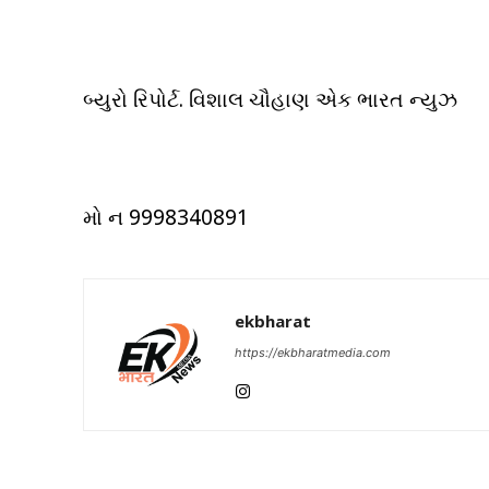
બ્યુરો રિપોર્ટ. વિશાલ ચૌહાણ એક ભારત ન્યુઝ
મો ન 9998340891
ekbharat
https://ekbharatmedia.com