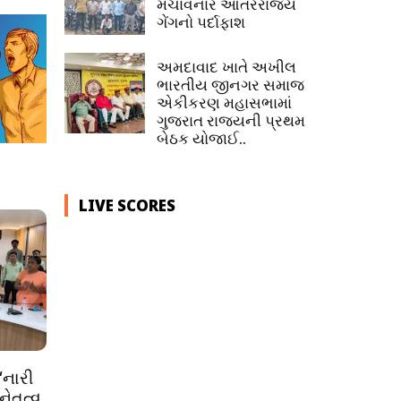
મચાવનાર આંતરરાજ્ય
ગેંગનો પર્દાફાશ
અમદાવાદ ખાતે અખીલ
ભારતીય જીનગર સમાજ
એકીકરણ મહાસભામાં
ગુજરાત રાજ્યની પ્રથમ
બેઠક યોજાઈ..
LIVE SCORES
‘નારી
ેતૃત્વ