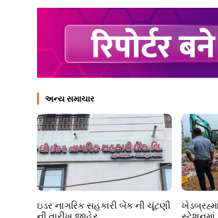
અન્ય સમાચાર
ઇડર નાગરિક સહકારી બેંક ની ચૂંટણી
ખેડબ્રહ્મ
ની તારીખ જાહેર..
સ્ટેશનમાં