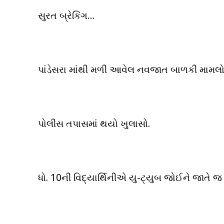
સુરત બ્રેકિંગ…
પાંડેસરા માંથી મળી આવેલ નવજાત બાળકી મામલો
પોલીસ તપાસમાં થયો ખુલાસો.
ધો. 10ની વિદ્યાર્થિનીએ યુ-ટ્યુબ જોઈને જાતે જ ગ