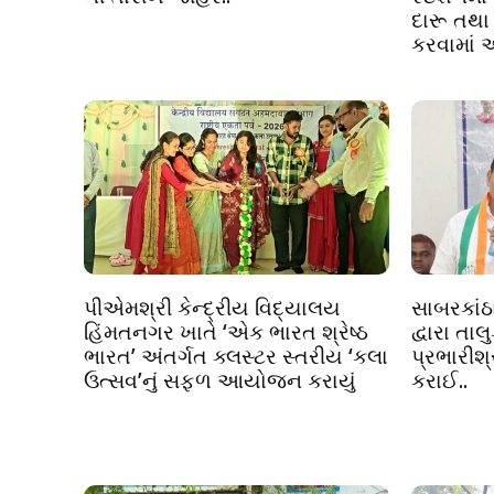
દારૂ તથા
કરવામાં 
પીએમશ્રી કેન્દ્રીય વિદ્યાલય
સાબરકાંઠા
હિંમતનગર ખાતે ‘એક ભારત શ્રેષ્ઠ
દ્વારા તા
ભારત’ અંતર્ગત ક્લસ્ટર સ્તરીય ‘કલા
પ્રભારીશ
ઉત્સવ’નું સફળ આયોજન કરાયું
કરાઈ..