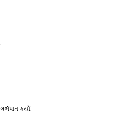
.
ર્ભપાત કર્યો.