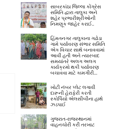
સાબરકાંઠા જિલ્લા કોંગ્રેસ
સમિતિ દ્વારા તાલુકા અને
શહેર પ્રભારીશ્રીઓની
નિમણૂક જાહેર કરાઈ..
હિંમતનગર તાલુકાના ગઢોડા
ગામે પર્યાવરણ સંભાર સમિતિ
એક વિચાર સાથે બનાવવામાં
આવી હતી અને ત્યારબાદ
સમયાંતરે અલગ અલગ
કાર્યક્રમો થકી પર્યાવરણ
બચાવવા માટે કામગીરી...
ખોટી નંબર પ્લેટ લગાવી
દારૂની હેરાફેરી કરતી
સ્કોર્પિયો એલસીબીના હાથે
ઝડપાઈ
ગુજરાત-રાજસ્થાનમાં
વાહનચોરી કરી તરખાટ