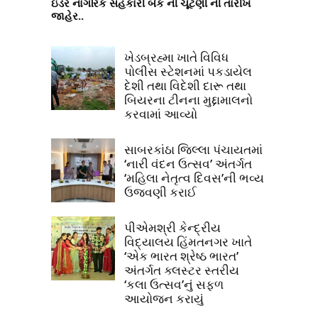
ઇડર નાગરિક સહકારી બેંક ની ચૂંટણી ની તારીખ
જાહેર..
ખેડબ્રહ્મા ખાતે વિવિધ
પોલીસ સ્ટેશનમાં પકડાયેલ
દેશી તથા વિદેશી દારૂ તથા
બિયરના ટીનના મુદ્દામાલનો
કરવામાં આવ્યો
સાબરકાંઠા જિલ્લા પંચાયતમાં
‘નારી વંદન ઉત્સવ’ અંતર્ગત
‘મહિલા નેતૃત્વ દિવસ’ની ભવ્ય
ઉજવણી કરાઈ
પીએમશ્રી કેન્દ્રીય
વિદ્યાલય હિંમતનગર ખાતે
‘એક ભારત શ્રેષ્ઠ ભારત’
અંતર્ગત ક્લસ્ટર સ્તરીય
‘કલા ઉત્સવ’નું સફળ
આયોજન કરાયું