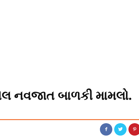
આવેલ નવજાત બાળકી મામલો.