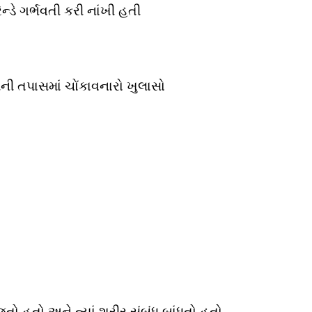
ન્ડે ગર્ભવતી કરી નાંખી હતી
ીની તપાસમાં ચોંકાવનારો ખુલાસો
ો હતો અને ત્યાં શરીર સંબંધ બાંધતો હતો