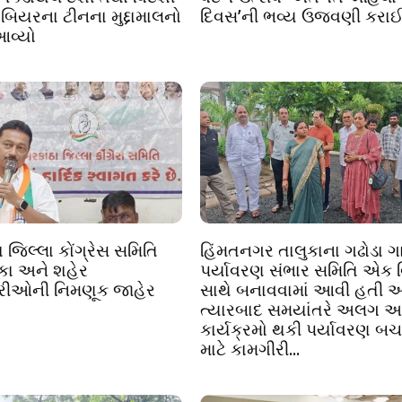
 બિયરના ટીનના મુદ્દામાલનો
દિવસ’ની ભવ્ય ઉજવણી કરા
આવ્યો
 જિલ્લા કોંગ્રેસ સમિતિ
હિંમતનગર તાલુકાના ગઢોડા ગા
લુકા અને શહેર
પર્યાવરણ સંભાર સમિતિ એક 
્રીઓની નિમણૂક જાહેર
સાથે બનાવવામાં આવી હતી અ
ત્યારબાદ સમયાંતરે અલગ 
કાર્યક્રમો થકી પર્યાવરણ બચ
માટે કામગીરી...