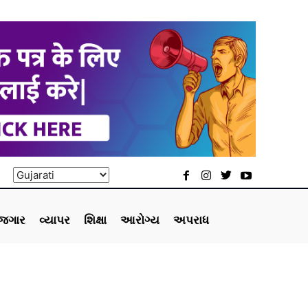
ોજગાર
વ્યાપર
શિક્ષા
આરોગ્ય
અપરાધ