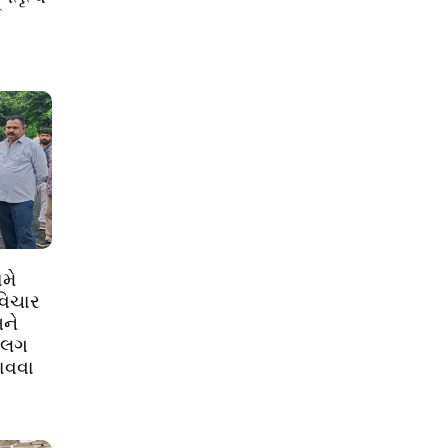
ઈ
મે
વિચાર
ને
અલગ
ાવવા