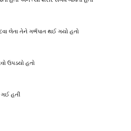
દવા લેતા તેને ગર્ભપાત થઈ ગયો હતો
ુખાવો ઉપડયો હતો
ઈ ગઈ હતી