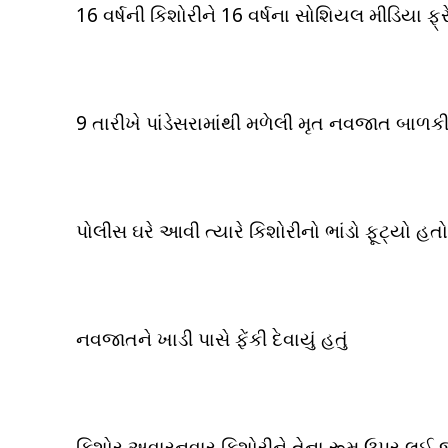
16 વર્ષની કિશોરીને 16 વર્ષના સોશિયલ મીડિયા ફ્રે
9 તારીખે પાંડેસરામાંથી મળેલી મૃત નવજાત બાળક
પોલીસ ઘરે આવી ત્યારે કિશોરીનો ભાંડો ફૂટ્યો હતો
નવજાતને ખાડી પાસે ફેંકી દેવાયું હતું
કિશોર અવારનવાર કિશોરીને તેના રૂમ ઉપર લઈ જત