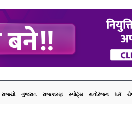
રાજ્યો
ગુજરાત
રાજકારણ
સ્પોર્ટ્સ
મનોરંજન
ધર્મ
ર