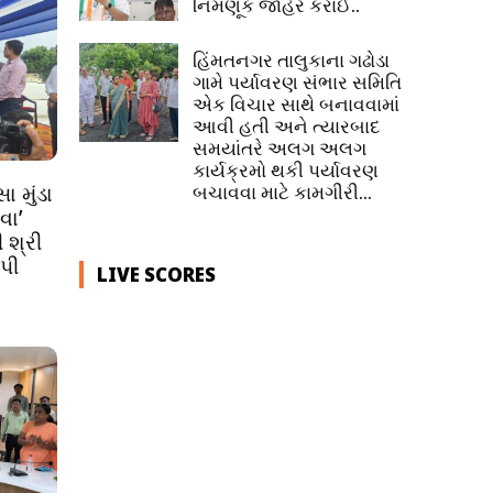
નિમણૂક જાહેર કરાઈ..
હિંમતનગર તાલુકાના ગઢોડા
ગામે પર્યાવરણ સંભાર સમિતિ
એક વિચાર સાથે બનાવવામાં
આવી હતી અને ત્યારબાદ
સમયાંતરે અલગ અલગ
કાર્યક્રમો થકી પર્યાવરણ
બચાવવા માટે કામગીરી...
 મુંડા
વા’
 શ્રી
પી
LIVE SCORES