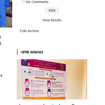
No Comments
View Results
Polls Archive
ા
ે
તાજા સમાચાર
ડર