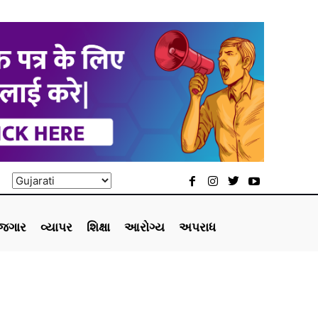
ોજગાર
વ્યાપર
શિક્ષા
આરોગ્ય
અપરાધ