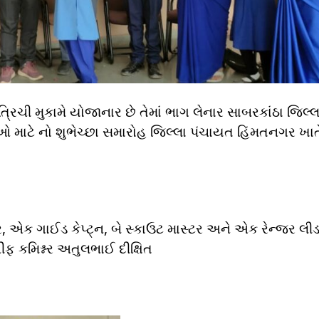
્રિચી મુકામે યોજાનાર છે તેમાં ભાગ લેનાર સાબરકાંઠા જિલ્લ
ઓ માટે નો શુભેચ્છા સમારોહ જિલ્લા પંચાયત હિંમતનગર ખાત
, એક ગાઈડ કેપ્ટ્ન, બે સ્કાઉટ માસ્ટર અને એક રેન્જર લી
ીફ કમિશ્નર અતુલભાઈ દીક્ષિત