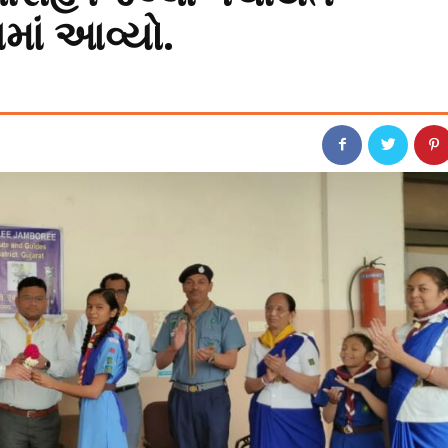
માં આવ્યો.