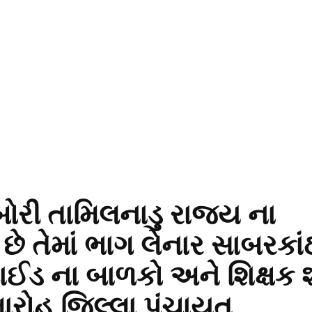
બોરી તામિલનાડુ રાજ્ય ના
છે તેમાં ભાગ લેનાર સાબરકાં
ાઈડ ના બાળકો અને શિક્ષક શ
મારોહ જિલ્લા પંચાયત