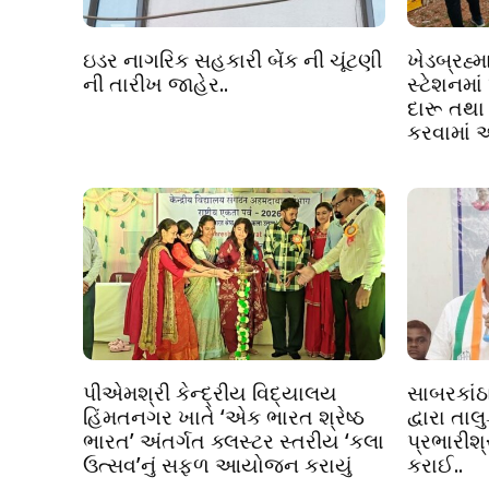
ઇડર નાગરિક સહકારી બેંક ની ચૂંટણી
ખેડબ્રહ્મ
ની તારીખ જાહેર..
સ્ટેશનમાં
દારૂ તથા
કરવામાં 
પીએમશ્રી કેન્દ્રીય વિદ્યાલય
સાબરકાંઠા
હિંમતનગર ખાતે ‘એક ભારત શ્રેષ્ઠ
દ્વારા તા
ભારત’ અંતર્ગત ક્લસ્ટર સ્તરીય ‘કલા
પ્રભારીશ
ઉત્સવ’નું સફળ આયોજન કરાયું
કરાઈ..