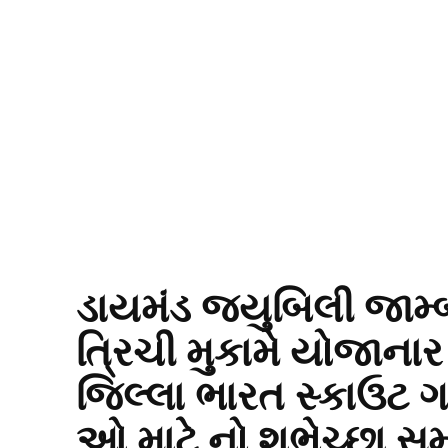
ડાયમંડ જ્યુબિલી જામ્
ત્રિચી મુકામે યોજાનાર 
જિલ્લા ભારત સ્કાઉટ ગ
ઓ માટે નો શુભેચ્છા સ