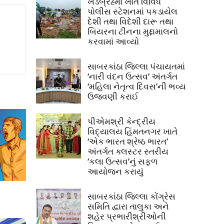
ખેડબ્રહ્મા ખાતે વિવિધ
પોલીસ સ્ટેશનમાં પકડાયેલ
દેશી તથા વિદેશી દારૂ તથા
બિયરના ટીનના મુદ્દામાલનો
કરવામાં આવ્યો
સાબરકાંઠા જિલ્લા પંચાયતમાં
‘નારી વંદન ઉત્સવ’ અંતર્ગત
‘મહિલા નેતૃત્વ દિવસ’ની ભવ્ય
ઉજવણી કરાઈ
પીએમશ્રી કેન્દ્રીય
વિદ્યાલય હિંમતનગર ખાતે
‘એક ભારત શ્રેષ્ઠ ભારત’
અંતર્ગત ક્લસ્ટર સ્તરીય
‘કલા ઉત્સવ’નું સફળ
આયોજન કરાયું
સાબરકાંઠા જિલ્લા કોંગ્રેસ
સમિતિ દ્વારા તાલુકા અને
શહેર પ્રભારીશ્રીઓની