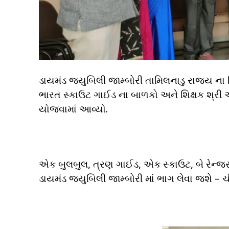
ડાયમંડ જ્યુબિલી જામ્બોરી તામિલનાડુ રાજ્ય ના ત
ભારત સ્કાઉટ ગાઈડ ના બાળકો અને શિક્ષક શ્રી 
યોજવામાં આવ્યો.
એક બુલબુલ, ત્રણ ગાઈડ, એક સ્કાઉટ, બે રેન્જર
ડાયમંડ જ્યુબિલી જામ્બોરી માં ભાગ લેવા જશે – ચ