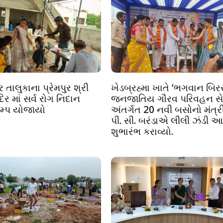
તાલુકાના પ્રેમપુર શ્રી
ખેડબ્રહ્મા ખાતે ‘ભગવાન બિરસા
િર માં સર્વ રોગ નિદાન
જનજાતિય ગૌરવ પરિવહન સે
ેમ્પ યોજાયો
અંતર્ગત 20 નવી બસોનો મંત્રી
પી. સી. બરંડાએ લીલી ઝંડી આ
શુભારંભ કરાવ્યો.