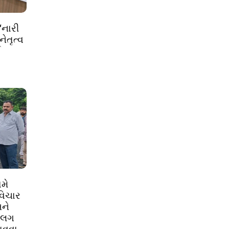
‘નારી
ેતૃત્વ
ઈ
મે
વિચાર
ને
અલગ