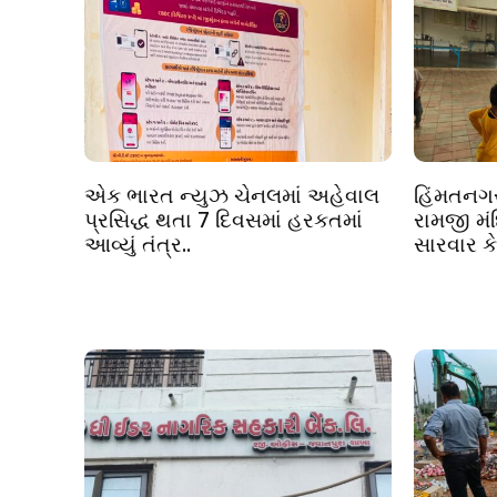
એક ભારત ન્યુઝ ચેનલમાં અહેવાલ
હિંમતનગર 
પ્રસિદ્ધ થતા 7 દિવસમાં હરકતમાં
રામજી મંદ
આવ્યું તંત્ર..
સારવાર ક