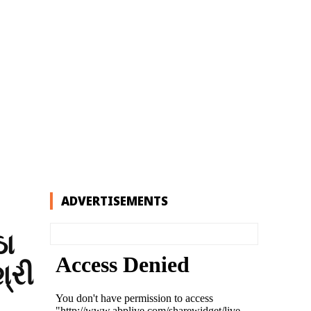
ADVERTISEMENTS
ઠા
્રી