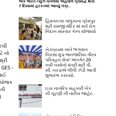
એક ભારત ન્યુઝ ચેનલમાં અહેવાલ પ્રસિદ્ધ થતા
7 દિવસમાં હરકતમાં આવ્યું તંત્ર..
હિંમતનગર તાલુકાના પ્રેમપુર
શ્રી રામજી મંદિર માં સર્વ રોગ
નિદાન સારવાર કેમ્પ યોજાયો
રિચી
ખેડબ્રહ્મા ખાતે ‘ભગવાન
ટે નો
બિરસા મુંડા જનજાતિય ગૌરવ
પરિવહન સેવા’ અંતર્ગત 20
શ્રી
નવી બસોનો મંત્રી શ્રી પી.
 GES -
સી. બરંડાએ લીલી ઝંડી આપી
ભાઈ
શુભારંભ કરાવ્યો.
 આયોજક
ઇડર નાગરિક સહકારી બેંક
મતી
ની ચૂંટણી ની તારીખ જાહેર..
ઓ