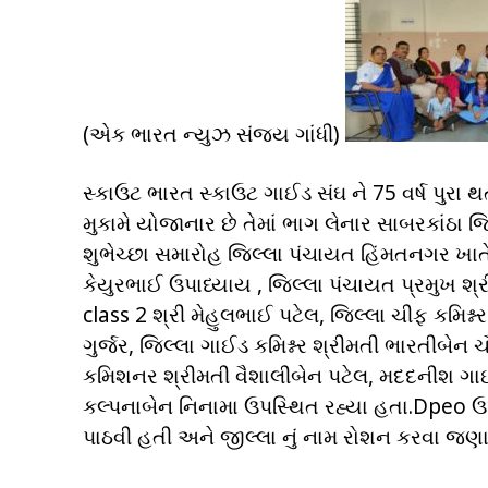
(એક ભારત ન્યુઝ સંજય ગાંધી)
સ્કાઉટ ભારત સ્કાઉટ ગાઈડ સંઘ ને 75 વર્ષ પુરા 
મુકામે યોજાનાર છે તેમાં ભાગ લેનાર સાબરકાંઠા 
શુભેચ્છા સમારોહ જિલ્લા પંચાયત હિંમતનગર ખાતે ય
કેયુરભાઈ ઉપાધ્યાય , જિલ્લા પંચાયત પ્રમુખ
class 2 શ્રી મેહુલભાઈ પટેલ, જિલ્લા ચીફ કમિશ્ન
ગુર્જર, જિલ્લા ગાઈડ કમિશ્નર શ્રીમતી ભારતીબે
કમિશનર શ્રીમતી વૈશાલીબેન પટેલ, મદદનીશ ગાઈડ 
કલ્પનાબેન નિનામા ઉપસ્થિત રહ્યા હતા.Dpeo ઉ
પાઠવી હતી અને જીલ્લા નું નામ રોશન કરવા જણાવ્ય