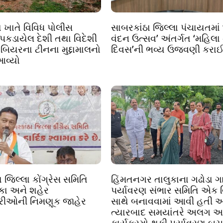
ા ખાતે વિવિધ પોલીસ
સાબરકાંઠા જિલ્લા પંચાયતમાં 
 પકડાયેલ દેશી તથા વિદેશી
વંદન ઉત્સવ’ અંતર્ગત ‘મહિલા ન
 બિયરના ટીનના મુદ્દામાલનો
દિવસ’ની ભવ્ય ઉજવણી કરા
આવ્યો
 જિલ્લા કોંગ્રેસ સમિતિ
હિંમતનગર તાલુકાના ગઢોડા ગા
લુકા અને શહેર
પર્યાવરણ સંભાર સમિતિ એક 
્રીઓની નિમણૂક જાહેર
સાથે બનાવવામાં આવી હતી અ
ત્યારબાદ સમયાંતરે અલગ 