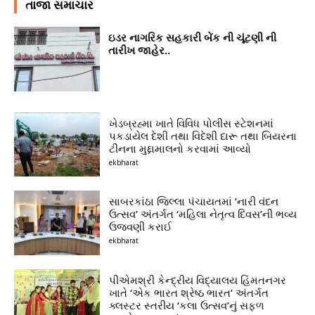
તાજા સમાચાર
ઇડર નાગરિક સહકારી બેંક ની ચૂંટણી ની
તારીખ જાહેર..
ખેડબ્રહ્મા ખાતે વિવિધ પોલીસ સ્ટેશનમાં
પકડાયેલ દેશી તથા વિદેશી દારૂ તથા બિયરના
ટીનના મુદ્દામાલનો કરવામાં આવ્યો
ekbharat
સાબરકાંઠા જિલ્લા પંચાયતમાં ‘નારી વંદન
ઉત્સવ’ અંતર્ગત ‘મહિલા નેતૃત્વ દિવસ’ની ભવ્ય
ઉજવણી કરાઈ
ekbharat
પીએમશ્રી કેન્દ્રીય વિદ્યાલય હિંમતનગર
ખાતે ‘એક ભારત શ્રેષ્ઠ ભારત’ અંતર્ગત
ક્લસ્ટર સ્તરીય ‘કલા ઉત્સવ’નું સફળ