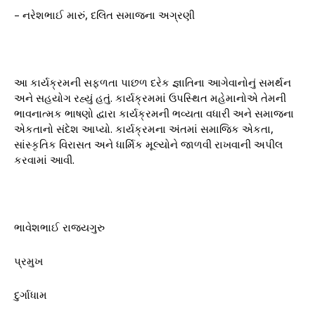
– નરેશભાઈ મારું, દલિત સમાજના અગ્રણી
આ કાર્યક્રમની સફળતા પાછળ દરેક જ્ઞાતિના આગેવાનોનું સમર્થન
અને સહયોગ રહ્યું હતું. કાર્યક્રમમાં ઉપસ્થિત મહેમાનોએ તેમની
ભાવનાત્મક ભાષણો દ્વારા કાર્યક્રમની ભવ્યતા વધારી અને સમાજના
એકતાનો સંદેશ આપ્યો. કાર્યક્રમના અંતમાં સમાજિક એકતા,
સાંસ્કૃતિક વિરાસત અને ધાર્મિક મૂલ્યોને જાળવી રાખવાની અપીલ
કરવામાં આવી.
ભાવેશભાઈ રાજ્યગુરુ
પ્રમુખ
દુર્ગાધામ