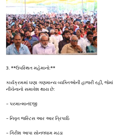
3. **ઉપસ્થિત મહેમાનો:**
કાર્યક્રમમાં ઘણા ગણમાન્ય વ્યક્તિઓની હાજરી રહી, જેમાં
નીચેનાનો સમાવેશ થાય છે:
– પરમાત્માનંદજી
– નિવૃત જસ્ટિસ આર આર ત્રિપાઠિ
– ગિરીશ આપા સોનલધામ મઢડા