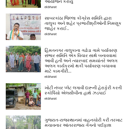
આયોજન કરાયું
ekbharat
સાબરકાંઠા જિલ્લા કોંગ્રેસ સમિતિ દ્વારા
તાલુકા અને શહેર પ્રભારીશ્રીઓની નિમણૂક
જાહેર કરાઈ..
ekbharat
હિંમતનગર તાલુકાના ગઢોડા ગામે પર્યાવરણ
સંભાર સમિતિ એક વિચાર સાથે બનાવવામાં
આવી હતી અને ત્યારબાદ સમયાંતરે અલગ
અલગ કાર્યક્રમો થકી પર્યાવરણ બચાવવા
માટે કામગીરી...
ekbharat
ખોટી નંબર પ્લેટ લગાવી દારૂની હેરાફેરી કરતી
સ્કોર્પિયો એલસીબીના હાથે ઝડપાઈ
ekbharat
ગુજરાત-રાજસ્થાનમાં વાહનચોરી કરી તરખાટ
મચાવનાર આંતરરાજ્ય ગેંગનો પર્દાફાશ