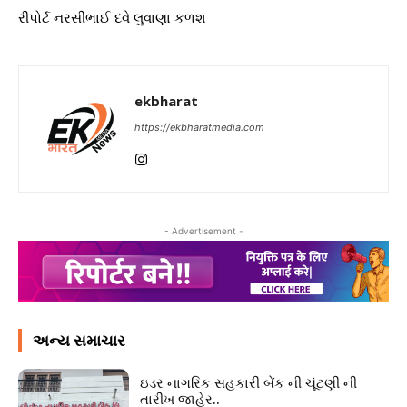
રીપોર્ટ નરસીભાઈ દવે લુવાણા કળશ
ekbharat
https://ekbharatmedia.com
- Advertisement -
અન્ય સમાચાર
ઇડર નાગરિક સહકારી બેંક ની ચૂંટણી ની
તારીખ જાહેર..