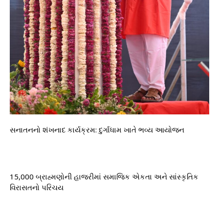
સનાતનનો શંખનાદ કાર્યક્રમ: દુર્ગાધામ ખાતે ભવ્ય આયોજન
15,000 બ્રાહ્મણોની હાજરીમાં સમાજિક એકતા અને સાંસ્કૃતિક
વિરાસતનો પરિચય