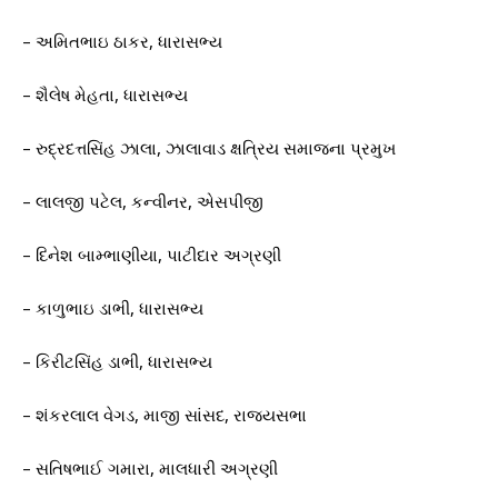
– અમિતભાઇ ઠાકર, ધારાસભ્ય
– શૈલેષ મેહતા, ધારાસભ્ય
– રુદ્રદત્તસિંહ ઝાલા, ઝાલાવાડ ક્ષત્રિય સમાજના પ્રમુખ
– લાલજી પટેલ, કન્વીનર, એસપીજી
– દિનેશ બામ્ભાણીયા, પાટીદાર અગ્રણી
– કાળુભાઇ ડાભી, ધારાસભ્ય
– કિરીટસિંહ ડાભી, ધારાસભ્ય
– શંકરલાલ વેગડ, માજી સાંસદ, રાજ્યસભા
– સતિષભાઈ ગમારા, માલધારી અગ્રણી