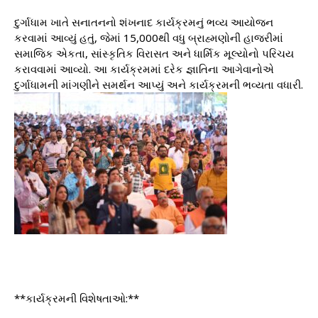
દુર્ગાધામ ખાતે સનાતનનો શંખનાદ કાર્યક્રમનું ભવ્ય આયોજન
કરવામાં આવ્યું હતું, જેમાં 15,000થી વધુ બ્રાહ્મણોની હાજરીમાં
સમાજિક એકતા, સાંસ્કૃતિક વિરાસત અને ધાર્મિક મૂલ્યોનો પરિચય
કરાવવામાં આવ્યો. આ કાર્યક્રમમાં દરેક જ્ઞાતિના આગેવાનોએ
દુર્ગાધામની માંગણીને સમર્થન આપ્યું અને કાર્યક્રમની ભવ્યતા વધારી.
**કાર્યક્રમની વિશેષતાઓ:**