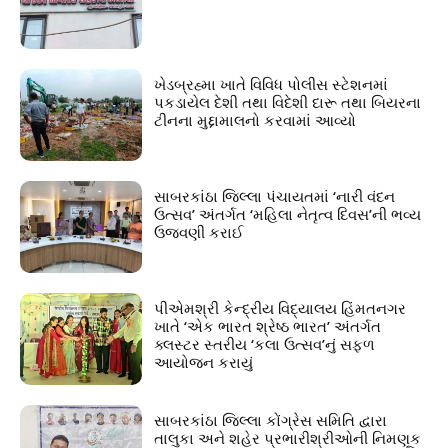
ખેડબ્રહ્મા ખાતે વિવિધ પોલીસ સ્ટેશનમાં
પકડાયેલ દેશી તથા વિદેશી દારૂ તથા બિયરના
ટીનના મુદ્દામાલનો કરવામાં આવ્યો
સાબરકાંઠા જિલ્લા પંચાયતમાં ‘નારી વંદન
ઉત્સવ’ અંતર્ગત ‘મહિલા નેતૃત્વ દિવસ’ની ભવ્ય
ઉજવણી કરાઈ
પીએમશ્રી કેન્દ્રીય વિદ્યાલય હિંમતનગર
ખાતે ‘એક ભારત શ્રેષ્ઠ ભારત’ અંતર્ગત
ક્લસ્ટર સ્તરીય ‘કલા ઉત્સવ’નું સફળ
આયોજન કરાયું
સાબરકાંઠા જિલ્લા કોંગ્રેસ સમિતિ દ્વારા
તાલુકા અને શહેર પ્રભારીશ્રીઓની નિમણૂક