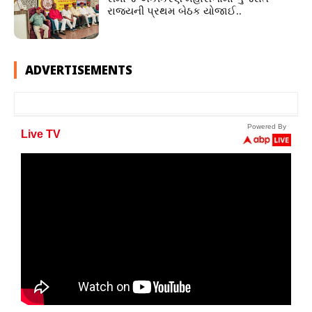
રાજ્યની પ્રથમ બેઠક યોજાઈ..
ADVERTISEMENTS