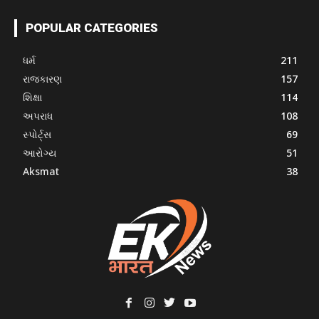
POPULAR CATEGORIES
ધર્મ
211
રાજકારણ
157
શિક્ષા
114
અપરાધ
108
સ્પોર્ટ્સ
69
આરોગ્ય
51
Aksmat
38