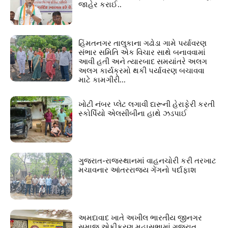
જાહેર કરાઈ..
હિંમતનગર તાલુકાના ગઢોડા ગામે પર્યાવરણ
સંભાર સમિતિ એક વિચાર સાથે બનાવવામાં
આવી હતી અને ત્યારબાદ સમયાંતરે અલગ
અલગ કાર્યક્રમો થકી પર્યાવરણ બચાવવા
માટે કામગીરી...
ખોટી નંબર પ્લેટ લગાવી દારૂની હેરાફેરી કરતી
સ્કોર્પિયો એલસીબીના હાથે ઝડપાઈ
ગુજરાત-રાજસ્થાનમાં વાહનચોરી કરી તરખાટ
મચાવનાર આંતરરાજ્ય ગેંગનો પર્દાફાશ
અમદાવાદ ખાતે અખીલ ભારતીય જીનગર
સમાજ એકીકરણ મહાસભામાં ગુજરાત