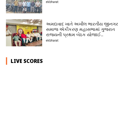
ekbharat
અમદાવાદ ખાતે અખીલ ભારતીય જીનગર
સમાજ એકીકરણ મહાસભામાં ગુજરાત
રાજ્યની પ્રથમ બેઠક યોજાઈ..
ekbharat
LIVE SCORES