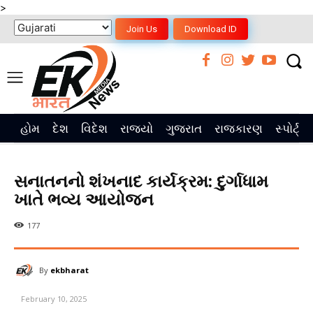
>
Join Us
Download ID
હોમ
દેશ
વિદેશ
રાજ્યો
ગુજરાત
રાજકારણ
સ્પોર્ટ્સ
સનાતનનો શંખનાદ કાર્યક્રમ: દુર્ગાધામ
ખાતે ભવ્ય આયોજન
177
By
ekbharat
February 10, 2025