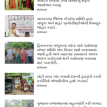
ક્લસ્ટર સ્તરીય ‘કલા ઉત્સવ’નું સફળ
આયોજન કરાયું
ekbharat
સાબરકાંઠા જિલ્લા કોંગ્રેસ સમિતિ દ્વારા
તાલુકા અને શહેર પ્રભારીશ્રીઓની નિમણૂક
જાહેર કરાઈ..
ekbharat
હિંમતનગર તાલુકાના ગઢોડા ગામે પર્યાવરણ
સંભાર સમિતિ એક વિચાર સાથે બનાવવામાં
આવી હતી અને ત્યારબાદ સમયાંતરે અલગ
અલગ કાર્યક્રમો થકી પર્યાવરણ બચાવવા
માટે કામગીરી...
ekbharat
ખોટી નંબર પ્લેટ લગાવી દારૂની હેરાફેરી કરતી
સ્કોર્પિયો એલસીબીના હાથે ઝડપાઈ
ekbharat
ગુજરાત-રાજસ્થાનમાં વાહનચોરી કરી તરખાટ