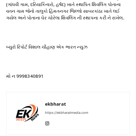
(ગાંધવી ગામ, દરિયાકિનારો, હર્ષદ) ખાતે સ્થાપિત શિવલિંગ પોતાના
વતન ગામ જેનો તાલુકો હિંમતનગર જિલ્લો સાબરકાંઠા ખાતે લઈ
ગયેલ અને પોતાના ઘેર ચોરેલા શિવલિંગ ની સ્થાપના કરી ને રાખેલ..
બ્યુરો રિપોર્ટ વિશાલ ચૌહાણ એક ભારત ન્યુઝ
મો ન 9998340891
ekbharat
https://ekbharatmedia.com