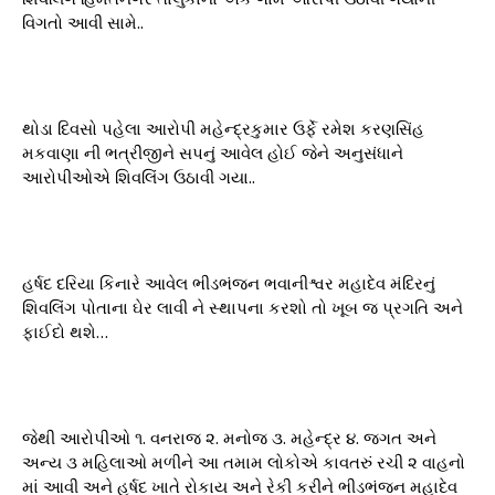
વિગતો આવી સામે..
થોડા દિવસો પહેલા આરોપી મહેન્દ્રકુમાર ઉર્ફે રમેશ કરણસિંહ
મકવાણા ની ભત્રીજીને સપનું આવેલ હોઈ જેને અનુસંધાને
આરોપીઓએ શિવલિંગ ઉઠાવી ગયા..
હર્ષદ દરિયા કિનારે આવેલ ભીડભંજન ભવાનીશ્વર મહાદેવ મંદિરનું
શિવલિંગ પોતાના ઘેર લાવી ને સ્થાપના કરશો તો ખૂબ જ પ્રગતિ અને
ફાઈદો થશે…
જેથી આરોપીઓ ૧. વનરાજ ૨. મનોજ ૩. મહેન્દ્ર ૪. જગત અને
અન્ય ૩ મહિલાઓ મળીને આ તમામ લોકોએ કાવતરું રચી ૨ વાહનો
માં આવી અને હર્ષદ ખાતે રોકાય અને રેકી કરીને ભીડભંજન મહાદેવ