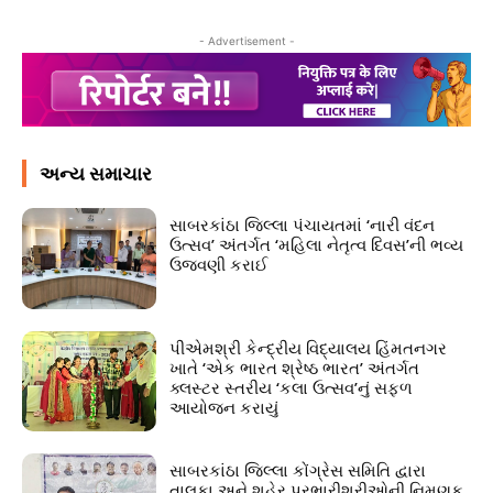
- Advertisement -
અન્ય સમાચાર
સાબરકાંઠા જિલ્લા પંચાયતમાં ‘નારી વંદન
ઉત્સવ’ અંતર્ગત ‘મહિલા નેતૃત્વ દિવસ’ની ભવ્ય
ઉજવણી કરાઈ
પીએમશ્રી કેન્દ્રીય વિદ્યાલય હિંમતનગર
ખાતે ‘એક ભારત શ્રેષ્ઠ ભારત’ અંતર્ગત
ક્લસ્ટર સ્તરીય ‘કલા ઉત્સવ’નું સફળ
આયોજન કરાયું
સાબરકાંઠા જિલ્લા કોંગ્રેસ સમિતિ દ્વારા
તાલુકા અને શહેર પ્રભારીશ્રીઓની નિમણૂક