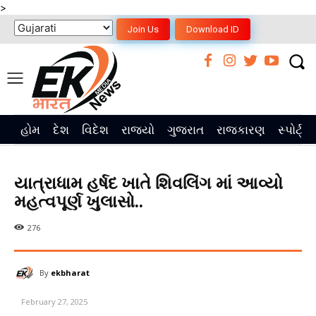
>
Join Us
Download ID
હોમ
દેશ
વિદેશ
રાજ્યો
ગુજરાત
રાજકારણ
સ્પોર્ટ્સ
યાત્રાધામ હર્ષદ ખાતે શિવલિંગ માં આવ્યો
મહત્વપૂર્ણ ખુલાસો..
276
By
ekbharat
February 27, 2025