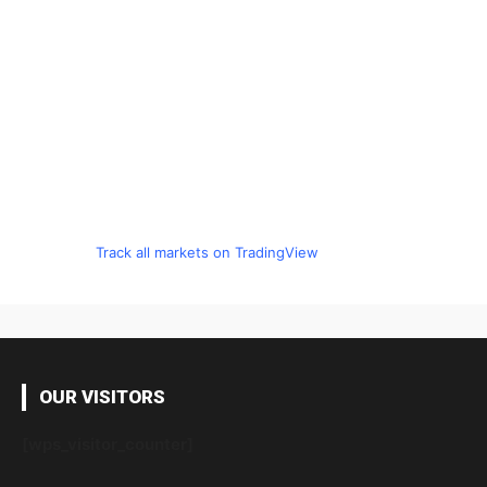
Track all markets on TradingView
OUR VISITORS
[wps_visitor_counter]