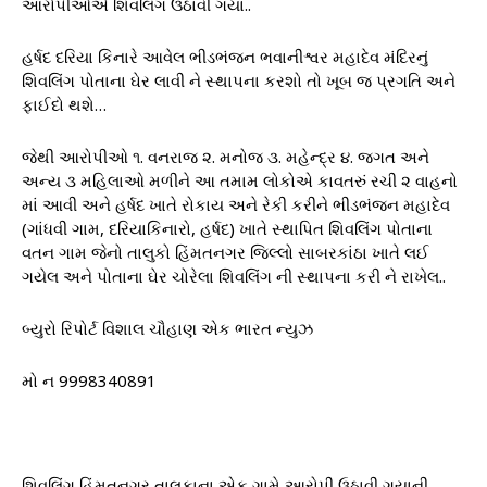
આરોપીઓએ શિવલિંગ ઉઠાવી ગયા..
હર્ષદ દરિયા કિનારે આવેલ ભીડભંજન ભવાનીશ્વર મહાદેવ મંદિરનું
શિવલિંગ પોતાના ઘેર લાવી ને સ્થાપના કરશો તો ખૂબ જ પ્રગતિ અને
ફાઈદો થશે…
જેથી આરોપીઓ ૧. વનરાજ ૨. મનોજ ૩. મહેન્દ્ર ૪. જગત અને
અન્ય ૩ મહિલાઓ મળીને આ તમામ લોકોએ કાવતરું રચી ૨ વાહનો
માં આવી અને હર્ષદ ખાતે રોકાય અને રેકી કરીને ભીડભંજન મહાદેવ
(ગાંધવી ગામ, દરિયાકિનારો, હર્ષદ) ખાતે સ્થાપિત શિવલિંગ પોતાના
વતન ગામ જેનો તાલુકો હિંમતનગર જિલ્લો સાબરકાંઠા ખાતે લઈ
ગયેલ અને પોતાના ઘેર ચોરેલા શિવલિંગ ની સ્થાપના કરી ને રાખેલ..
બ્યુરો રિપોર્ટ વિશાલ ચૌહાણ એક ભારત ન્યુઝ
મો ન 9998340891
શિવલિંગ હિંમતનગર તાલુકાના એક ગામે આરોપી ઉઠાવી ગયાની