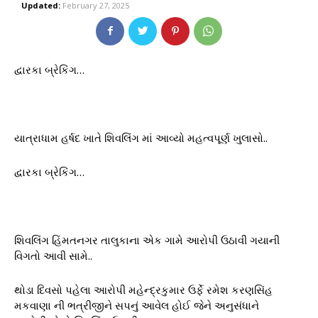
Updated:
February 27, 2025
દ્વારકા બ્રેકિંગ…
યાત્રાધામ હર્ષદ ખાતે શિવલિંગ માં આવ્યો મહત્વપૂર્ણ ખુલાસો..
દ્વારકા બ્રેકિંગ…
શિવલિંગ હિંમતનગર તાલુકાના એક ગામે આરોપી ઉઠાવી ગયાની
વિગતો આવી સામે..
થોડા દિવસો પહેલા આરોપી મહેન્દ્રકુમાર ઉર્ફે રમેશ કરણસિંહ
મકવાણા ની ભત્રીજીને સપનું આવેલ હોઈ જેને અનુસંધાને