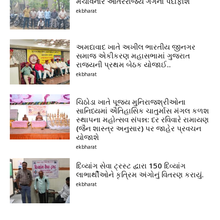
મચાવનાર આંતરરાજ્ય ગેંગનો પર્દાફાશ
ekbharat
અમદાવાદ ખાતે અખીલ ભારતીય જીનગર
સમાજ એકીકરણ મહાસભામાં ગુજરાત
રાજ્યની પ્રથમ બેઠક યોજાઈ..
ekbharat
ચિઠોડા ખાતે પૂજ્ય મુનિરાજશ્રીઓના
સાનિધ્યમાં ઐતિહાસિક ચાતુર્માસ મંગલ કળશ
સ્થાપના મહોત્સવ સંપન્ન: દર રવિવારે રામાયણ
(જૈન શાસ્ત્ર અનુસાર) પર જાહેર પ્રવચન
યોજાશે
ekbharat
દિવ્યાંગ સેવા ટ્રસ્ટ દ્વારા 150 દિવ્યાંગ
લાભાર્થીઓને કૃત્રિમ અંગોનું વિતરણ કરાયું.
ekbharat