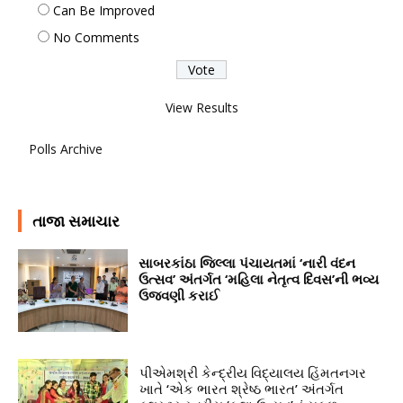
Can Be Improved
No Comments
View Results
Polls Archive
તાજા સમાચાર
સાબરકાંઠા જિલ્લા પંચાયતમાં ‘નારી વંદન
ઉત્સવ’ અંતર્ગત ‘મહિલા નેતૃત્વ દિવસ’ની ભવ્ય
ઉજવણી કરાઈ
પીએમશ્રી કેન્દ્રીય વિદ્યાલય હિંમતનગર
ખાતે ‘એક ભારત શ્રેષ્ઠ ભારત’ અંતર્ગત