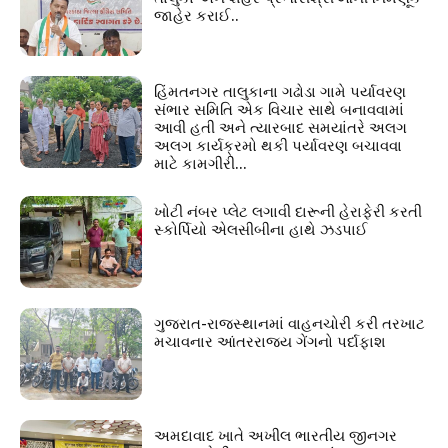
જાહેર કરાઈ..
હિંમતનગર તાલુકાના ગઢોડા ગામે પર્યાવરણ
સંભાર સમિતિ એક વિચાર સાથે બનાવવામાં
આવી હતી અને ત્યારબાદ સમયાંતરે અલગ
અલગ કાર્યક્રમો થકી પર્યાવરણ બચાવવા
માટે કામગીરી...
ખોટી નંબર પ્લેટ લગાવી દારૂની હેરાફેરી કરતી
સ્કોર્પિયો એલસીબીના હાથે ઝડપાઈ
ગુજરાત-રાજસ્થાનમાં વાહનચોરી કરી તરખાટ
મચાવનાર આંતરરાજ્ય ગેંગનો પર્દાફાશ
અમદાવાદ ખાતે અખીલ ભારતીય જીનગર