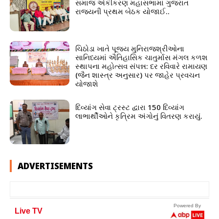
સમાજ એકીકરણ મહાસભામાં ગુજરાત
રાજ્યની પ્રથમ બેઠક યોજાઈ..
ચિઠોડા ખાતે પૂજ્ય મુનિરાજશ્રીઓના
સાનિધ્યમાં ઐતિહાસિક ચાતુર્માસ મંગલ કળશ
સ્થાપના મહોત્સવ સંપન્ન: દર રવિવારે રામાયણ
(જૈન શાસ્ત્ર અનુસાર) પર જાહેર પ્રવચન
યોજાશે
દિવ્યાંગ સેવા ટ્રસ્ટ દ્વારા 150 દિવ્યાંગ
લાભાર્થીઓને કૃત્રિમ અંગોનું વિતરણ કરાયું.
ADVERTISEMENTS