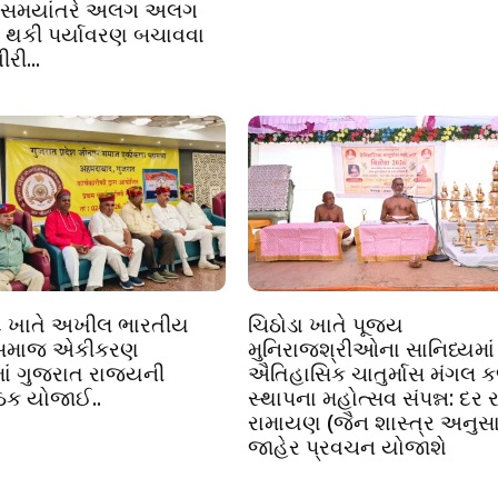
દ સમયાંતરે અલગ અલગ
મો થકી પર્યાવરણ બચાવવા
રી...
 ખાતે અખીલ ભારતીય
ચિઠોડા ખાતે પૂજ્ય
સમાજ એકીકરણ
મુનિરાજશ્રીઓના સાનિધ્યમાં
ં ગુજરાત રાજ્યની
ઐતિહાસિક ચાતુર્માસ મંગલ 
ઠક યોજાઈ..
સ્થાપના મહોત્સવ સંપન્ન: દર ર
રામાયણ (જૈન શાસ્ત્ર અનુસા
જાહેર પ્રવચન યોજાશે