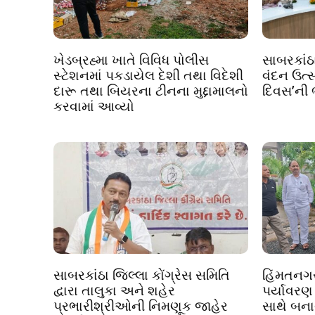
ખેડબ્રહ્મા ખાતે વિવિધ પોલીસ
સાબરકાંઠા
સ્ટેશનમાં પકડાયેલ દેશી તથા વિદેશી
વંદન ઉત્સ
દારૂ તથા બિયરના ટીનના મુદ્દામાલનો
દિવસ’ની
કરવામાં આવ્યો
સાબરકાંઠા જિલ્લા કોંગ્રેસ સમિતિ
હિંમતનગર
દ્વારા તાલુકા અને શહેર
પર્યાવરણ
પ્રભારીશ્રીઓની નિમણૂક જાહેર
સાથે બન