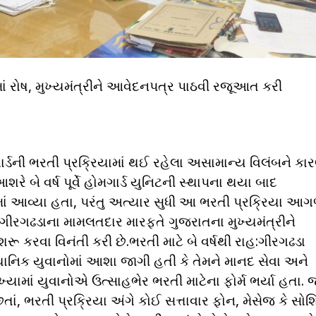
માં રોષ, મુખ્યમંત્રીને આવેદનપત્ર પાઠવી રજૂઆત કરી
ર્ડની ભરતી પ્રક્રિયામાં થઈ રહેલા અસામાન્ય વિલંબને કાર
શરે બે વર્ષ પૂર્વે હોમગાર્ડ યુનિટની સ્થાપના થયા બાદ
માં આવ્યા હતા, પરંતુ અત્યાર સુધી આ ભરતી પ્રક્રિયા આ
ગીરગઢડાના મામલતદાર મારફતે ગુજરાતના મુખ્યમંત્રીને
રૂ કરવા વિનંતી કરી છે.ભરતી માટે બે વર્ષથી રાહ:ગીરગઢડા
્થાનિક યુવાનોમાં આશા જાગી હતી કે તેમને માનદ સેવા અને
ામાં યુવાનોએ ઉત્સાહભેર ભરતી માટેના ફોર્મ ભર્યા હતા. જ
 છતાં, ભરતી પ્રક્રિયા અંગે કોઈ સત્તાવાર ફોન, મેસેજ કે સ