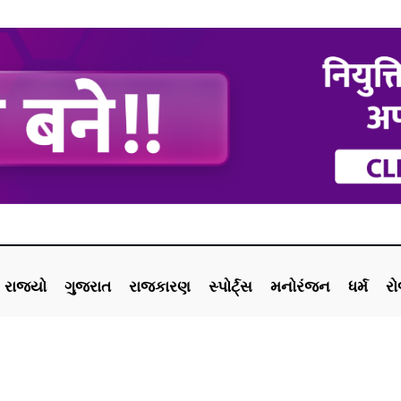
રાજ્યો
ગુજરાત
રાજકારણ
સ્પોર્ટ્સ
મનોરંજન
ધર્મ
ર