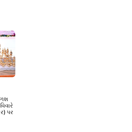
કળશ
વિવારે
ર) પર