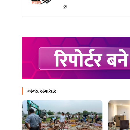
અન્ય સમાચાર