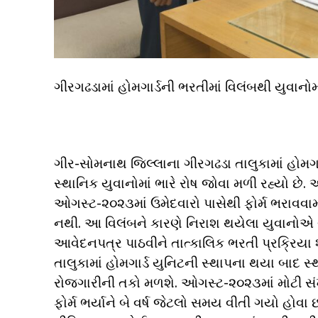
ગીરગઢડામાં હોમગાર્ડની ભરતીમાં વિલંબથી યુવાનો
ગીર-સોમનાથ જિલ્લાના ગીરગઢડા તાલુકામાં હોમગા
સ્થાનિક યુવાનોમાં ભારે રોષ જોવા મળી રહ્યો છે. આ
ઓગસ્ટ-૨૦૨૩માં ઉમેદવારો પાસેથી ફોર્મ ભરાવવા
નથી. આ વિલંબને કારણે નિરાશ થયેલા યુવાનોએ 
આવેદનપત્ર પાઠવીને તાત્કાલિક ભરતી પ્રક્રિયા શ
તાલુકામાં હોમગાર્ડ યુનિટની સ્થાપના થયા બાદ સ
રોજગારીની તકો મળશે. ઓગસ્ટ-૨૦૨૩માં મોટી સંખ્ય
ફોર્મ ભર્યાને બે વર્ષ જેટલો સમય વીતી ગયો હોવા