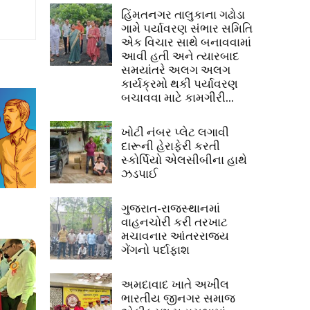
હિંમતનગર તાલુકાના ગઢોડા
ગામે પર્યાવરણ સંભાર સમિતિ
એક વિચાર સાથે બનાવવામાં
આવી હતી અને ત્યારબાદ
સમયાંતરે અલગ અલગ
કાર્યક્રમો થકી પર્યાવરણ
બચાવવા માટે કામગીરી...
ખોટી નંબર પ્લેટ લગાવી
દારૂની હેરાફેરી કરતી
સ્કોર્પિયો એલસીબીના હાથે
ઝડપાઈ
ગુજરાત-રાજસ્થાનમાં
વાહનચોરી કરી તરખાટ
મચાવનાર આંતરરાજ્ય
ગેંગનો પર્દાફાશ
અમદાવાદ ખાતે અખીલ
ભારતીય જીનગર સમાજ