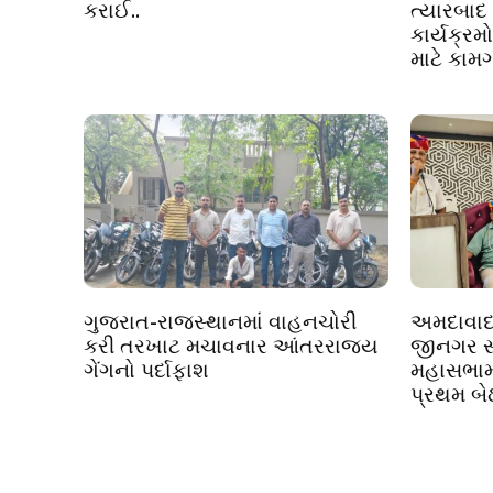
કરાઈ..
ત્યારબા
કાર્યક્ર
માટે કામગી
ગુજરાત-રાજસ્થાનમાં વાહનચોરી
અમદાવાદ
કરી તરખાટ મચાવનાર આંતરરાજ્ય
જીનગર 
ગેંગનો પર્દાફાશ
મહાસભામા
પ્રથમ બે