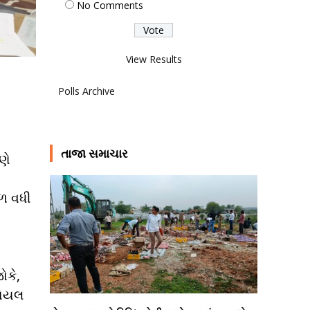
No Comments
View Results
Polls Archive
તાજા સમાચાર
ણે
ગળ વધી
ોકે,
ોશિયલ