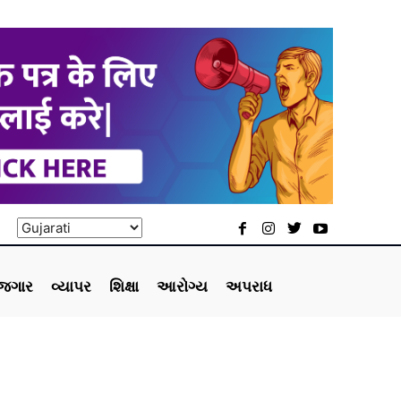
ોજગાર
વ્યાપર
શિક્ષા
આરોગ્ય
અપરાધ