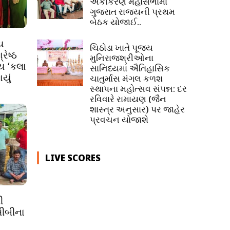
એકીકરણ મહાસભામાં
ગુજરાત રાજ્યની પ્રથમ
બેઠક યોજાઈ..
ય
ચિઠોડા ખાતે પૂજ્ય
ેષ્ઠ
મુનિરાજશ્રીઓના
ીય ‘કલા
સાનિધ્યમાં ઐતિહાસિક
યું
ચાતુર્માસ મંગલ કળશ
સ્થાપના મહોત્સવ સંપન્ન: દર
રવિવારે રામાયણ (જૈન
શાસ્ત્ર અનુસાર) પર જાહેર
પ્રવચન યોજાશે
LIVE SCORES
ી
સીબીના