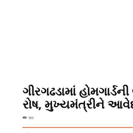
ગીરગઢડામાં હોમગાર્ડની
રોષ, મુખ્યમંત્રીને આ
185