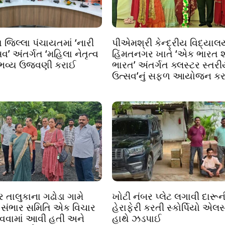
 જિલ્લા પંચાયતમાં ‘નારી
પીએમશ્રી કેન્દ્રીય વિદ્યાલ
વ’ અંતર્ગત ‘મહિલા નેતૃત્વ
હિંમતનગર ખાતે ‘એક ભારત શ્ર
 ભવ્ય ઉજવણી કરાઈ
ભારત’ અંતર્ગત ક્લસ્ટર સ્તર
ઉત્સવ’નું સફળ આયોજન કરા
 તાલુકાના ગઢોડા ગામે
ખોટી નંબર પ્લેટ લગાવી દારૂન
 સંભાર સમિતિ એક વિચાર
હેરાફેરી કરતી સ્કોર્પિયો એલ
ાવવામાં આવી હતી અને
હાથે ઝડપાઈ