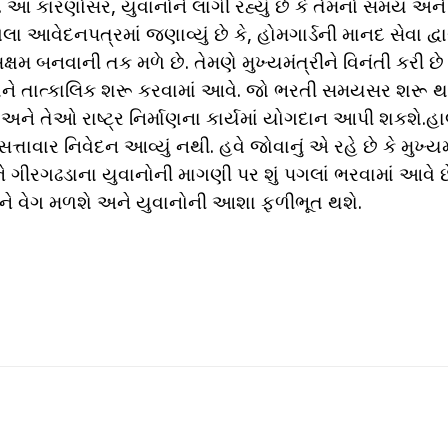
 આ કારણોસર, યુવાનોને લાગી રહ્યું છે કે તેમનો સમય અને
 આવેદનપત્રમાં જણાવ્યું છે કે, હોમગાર્ડની માનદ સેવા દ્વા
્ષમ બનવાની તક મળે છે. તેમણે મુખ્યમંત્રીને વિનંતી કરી છ
ે તેને તાત્કાલિક શરૂ કરવામાં આવે. જો ભરતી સમયસર શરૂ 
ને તેઓ રાષ્ટ્ર નિર્માણના કાર્યમાં યોગદાન આપી શકશે.હા
ાર નિવેદન આવ્યું નથી. હવે જોવાનું એ રહે છે કે મુખ્યમ
 ગીરગઢડાના યુવાનોની માગણી પર શું પગલાં ભરવામાં આવે છ
ને વેગ મળશે અને યુવાનોની આશા ફળીભૂત થશે.