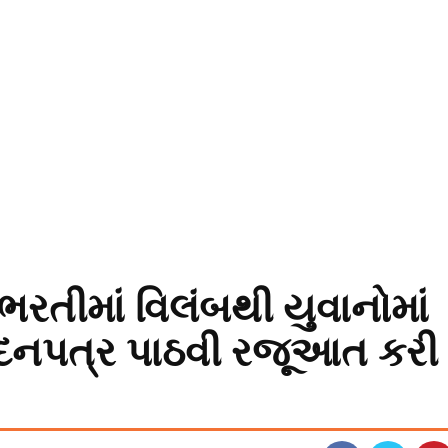
 ભરતીમાં વિલંબથી યુવાનોમાં
વેદનપત્ર પાઠવી રજૂઆત કરી