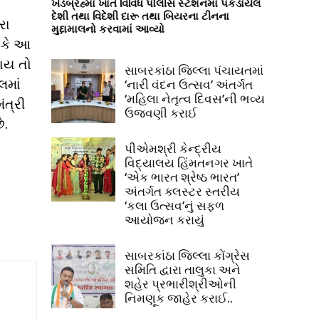
ખેડબ્રહ્મા ખાતે વિવિધ પોલીસ સ્ટેશનમાં પકડાયેલ
દેશી તથા વિદેશી દારૂ તથા બિયરના ટીનના
રા
મુદ્દામાલનો કરવામાં આવ્યો
ે કે આ
થાય તો
સાબરકાંઠા જિલ્લા પંચાયતમાં
લમાં
‘નારી વંદન ઉત્સવ’ અંતર્ગત
‘મહિલા નેતૃત્વ દિવસ’ની ભવ્ય
ંત્રી
ઉજવણી કરાઈ
ે.
પીએમશ્રી કેન્દ્રીય
વિદ્યાલય હિંમતનગર ખાતે
‘એક ભારત શ્રેષ્ઠ ભારત’
અંતર્ગત ક્લસ્ટર સ્તરીય
‘કલા ઉત્સવ’નું સફળ
આયોજન કરાયું
સાબરકાંઠા જિલ્લા કોંગ્રેસ
સમિતિ દ્વારા તાલુકા અને
શહેર પ્રભારીશ્રીઓની
નિમણૂક જાહેર કરાઈ..