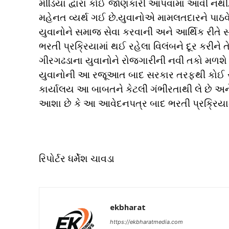
મીડિયા દ્વારા કોઈ જાણકારી આપવામાં આવી નથી.
મહેનત વ્યર્થ ગઈ છે.યુવાનોએ મામલતદારને પાઠવેલા
યુવાનોને સમાજ સેવા કરવાની અને આર્થિક રીતે સક
ભરતી પ્રક્રિયામાં થઈ રહેલા વિલંબને દૂર કરીન
ગીરગઢડાના યુવાનોને રોજગારીની નવી તકો મળશે અ
યુવાનોની આ રજૂઆત બાદ સરકાર તરફથી કોઈ સત્તાવ
કાર્યાલય આ બાબતને કેટલી ગંભીરતાથી લે છે અને
આશા છે કે આ આવેદનપત્ર બાદ ભરતી પ્રક્રિયા
રિપોર્ટર ધર્મેશ ચાવડા
ekbharat
https://ekbharatmedia.com