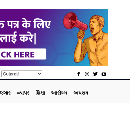
ોજગાર
વ્યાપર
શિક્ષા
આરોગ્ય
અપરાધ