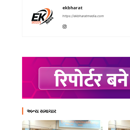
ekbharat
https://ekbharatmedia.com
અન્ય સમાચાર