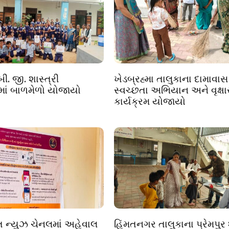
ી. જી. શાસ્ત્રી
ખેડબ્રહ્મા તાલુકાના દામાવાસ
માં બાળમેળો યોજાયો
સ્વચ્છતા અભિયાન અને વૃક્ષ
કાર્યક્રમ યોજાયો
 ન્યુઝ ચેનલમાં અહેવાલ
હિંમતનગર તાલુકાના પ્રેમપુર 