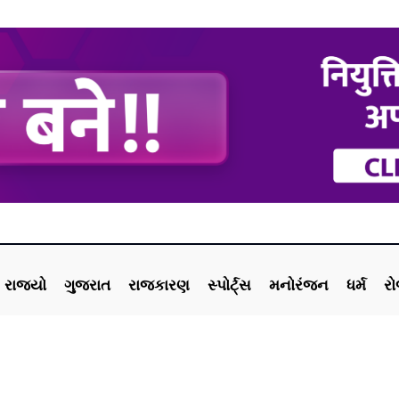
રાજ્યો
ગુજરાત
રાજકારણ
સ્પોર્ટ્સ
મનોરંજન
ધર્મ
ર