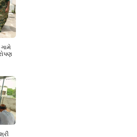
 ગામે
ારોપણ
શ્રી