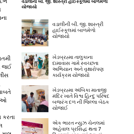
્ભે
વડાલીની બી. જી. શાસ્ત્રી હાઈસ્કૂલમાં બાળમેળો
યોજાયો
બ
મના
વડાલીની બી. જી. શાસ્ત્રી
હાઈસ્કૂલમાં બાળમેળો
યોજાયો
ખેડબ્રહ્મા તાલુકાના
બાતમી
દામાવાસ ગામે સ્વચ્છતા
મે જઈ
અભિયાન અને વૃક્ષારોપણ
ોલીસ
કાર્યક્રમ યોજાયો
ે
ખેડબ્રહ્મા અંબિકા માતાજી
બાબતે
મંદિર ખાતે વિશ્વ હિન્દુ પરિષદ
ટીઓ
બજરંગ દળ ની જિલ્લા બેઠક
યોજાઈ
ત કરતા
એક ભારત ન્યુઝ ચેનલમાં
લ
અહેવાલ પ્રસિદ્ધ થતા 7
ા માલ