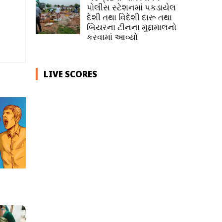
પોલીસ સ્ટેશનમાં પકડાયેલ
દેશી તથા વિદેશી દારૂ તથા
બિયરના ટીનના મુદ્દામાલનો
કરવામાં આવ્યો
LIVE SCORES