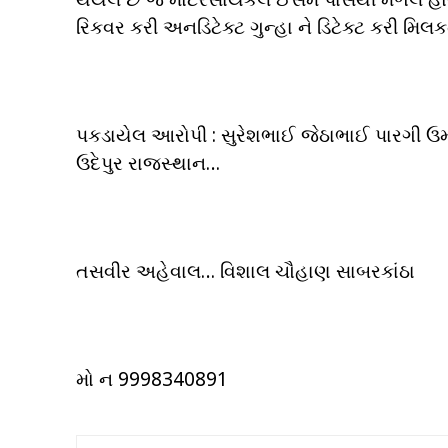
રિકવર કરી અનડિટેક્ટ ગુન્હા ને ડિટેક્ટ કરી મિ
પકડાયેલ આરોપી : સુરેશભાઈ જેઠાભાઈ પારગી ઉમર 
ઉદેપુર રાજસ્થાન…
તસવીર અહેવાલ… વિશાલ ચૌહાણ સાબરકાંઠા
મો ન 9998340891