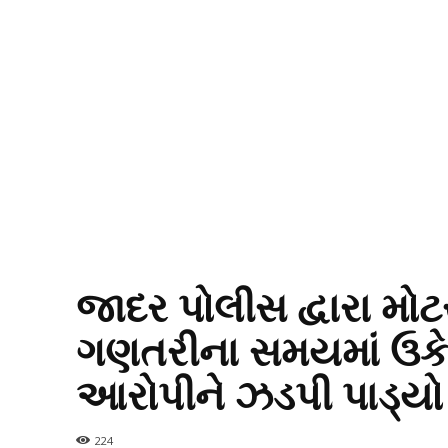
જાદર પોલીસ દ્વારા મ
ગણતરીના સમયમાં ઉકેલી
આરોપીને ઝડપી પાડ્ય
224