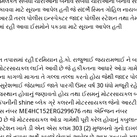
 મિલકત સંબંધી ચોરીઓના બનાવ સંબંધી ચોરીઓના બનાવ સંદર
વવા માટે સૂચના આપેલ હતી જે સંદર્ભે સ્મિત ગોહિલ નાય
 આરડી તરલ પોલીસ ઇન્સ્પેક્ટર જાદર પોલીસ સ્ટેશન તથા તે
માં રહી આવા ઈસમોને પકડવા માટે સૂચના આપેલ હતી
 સતત તપાસમાં રહી દરમિયાન હે.કો. રાજુભાઈ જયરામભાઈ ને 
ં મોટરસાયકલ લઈને આવી છે જે હકીકતના આધારે ઓડા ગા
ા કાગળો માગતા તે ગલ્લા તલ્લા કરતો હોય જેથી જાદર પ
 સુરેશભાઈ જેઠાભાઈ જાતે પારગી ઉંમર વર્ષ 30 ધંધો મજૂરી રહ
 રાજસ્થાન હોવાનું જણાવતો હોય તથા ઈસમનું મોટરસાયકલ 
 કંપનીની shine બ્લેક ગ્રે કલરની મોટરસાયકલ જેનો આર
ચેચીસ નંબર ME4HC152ERG299676 તથા એન્જિન નંબર
ે જે મોટરસાયકલ ઓડા ગામેથી પૂરી કરેલ હોવાનું કબુલા
્ટેશન ખાતે ડી એન એસ કલમ 303 (2) મુજબનો ગુનો દાખ
ે તપાસ અર્થે કબજે લેવામાં આવેલ છે આમ ગુન્હાનો મુદ્દ