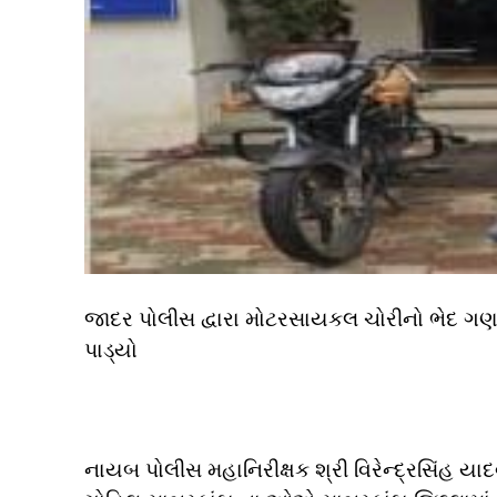
જાદર પોલીસ દ્વારા મોટરસાયકલ ચોરીનો ભેદ ગણ
પાડ્યો
નાયબ પોલીસ મહાનિરીક્ષક શ્રી વિરેન્દ્રસિંહ યા