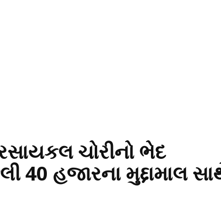
ોટરસાયકલ ચોરીનો ભેદ
 40 હજારના મુદ્દામાલ સાથ
ો