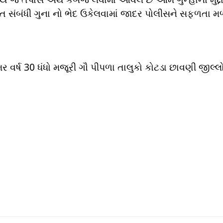
લકત સંબંધી ગુના નો ભેદ ઉકેલવામાં જાદર પોલીસને સફળતા મ
વર્ષ 30 ધંધો મજૂરી ગૌ પીપળા તાલુકો કોટડા છાવણી જીલ્લ