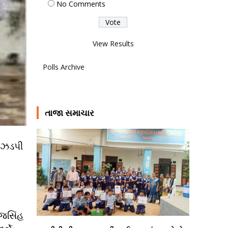
No Comments
View Results
Polls Archive
તાજા સમાચાર
ે ઝડપી
ાજસિંહ