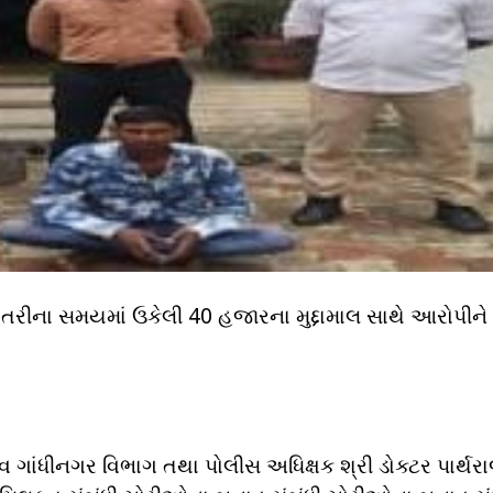
તરીના સમયમાં ઉકેલી 40 હજારના મુદ્દામાલ સાથે આરોપીન
દવ ગાંધીનગર વિભાગ તથા પોલીસ અધિક્ષક શ્રી ડોક્ટર પાર્થર