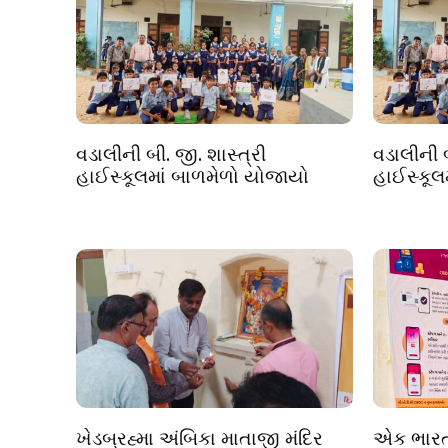
વડાલીની બી. જી. શાસ્ત્રી
વડાલીની બ
હાઈસ્કૂલમાં બાળમેળો યોજાયો
હાઈસ્કૂલ
ખેડબ્રહ્મા અંબિકા માતાજી મંદિર
એક ભારત