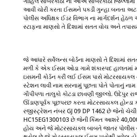
ગોહિલ સાબરકાંઠા ના ઓએ સાબરકાંઠા જિલ્લામાં
આવી ચોરી કરતા ઈસમને પકડી ગુન્હા બનતા અટકા
પોલીસ અધિક્ષક ઈડર વિભાગ ના માર્ગદર્શન હેઠળ
સ્ટાફના માણસો તે દિશામાં સતત વોચ અને તપાસ
જે આધારે સર્વેલન્સ બોર્ડના માણસો તે દિશામાં
મળી કે એક ઈસમ ઓડા ગામે શંકાસ્પદ હાલતમા
ઇસમની કોર્ડન કરી લઈ ઈસમ પાસે મોટરસાયકલ ન
સ્ટેશન લાવી નામ સરનામું પૂછતા પોતે પોતાનું નામ
ગૌપીપળા તાલુકો કોટડા છાવણી જીલ્લો. ઉદેપુર
ઊંડાણપૂર્વક પૂછપરછ કરતા મોટરસાયકલ હોન્ડા
રજીસ્ટ્રેશન નંબર GJ 09 DP 1462 છે જેનો 
HC15EG1300103 છે જેની કિંમત આશરે 40,000 છ
હોય અને જે મોટરસાયકલ બાબતે જાતર પોલીસ સ
થયેલ છે જે મોટરસાયકલ ઈસમ પાસેથી મળેલ હોય જ