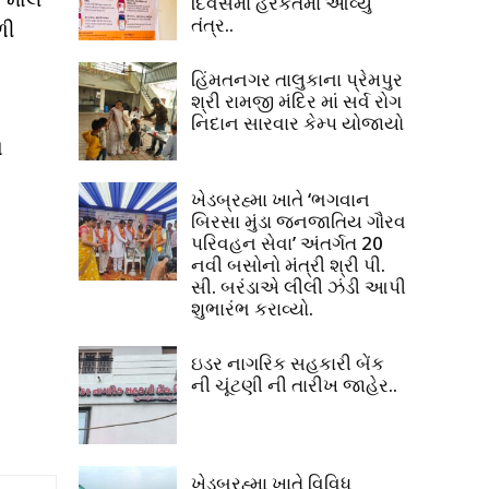
દિવસમાં હરકતમાં આવ્યું
તંત્ર..
ળી
હિંમતનગર તાલુકાના પ્રેમપુર
શ્રી રામજી મંદિર માં સર્વ રોગ
નિદાન સારવાર કેમ્પ યોજાયો
ો
ખેડબ્રહ્મા ખાતે ‘ભગવાન
બિરસા મુંડા જનજાતિય ગૌરવ
પરિવહન સેવા’ અંતર્ગત 20
નવી બસોનો મંત્રી શ્રી પી.
સી. બરંડાએ લીલી ઝંડી આપી
શુભારંભ કરાવ્યો.
ઇડર નાગરિક સહકારી બેંક
ની ચૂંટણી ની તારીખ જાહેર..
ખેડબ્રહ્મા ખાતે વિવિધ