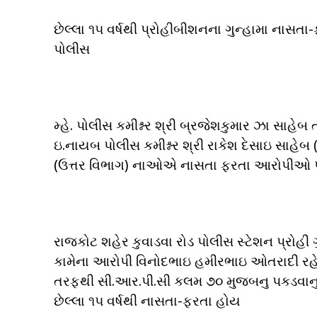
છેલ્લા ૧૫ વર્ષથી પ્રોહીબીશનના ગુન્હામા નાસતા
પોલીસ
મ્હે. પોલીસ કમીશ્નર શ્રી બ્રજેશકુમાર ઝા સાહે
ઇ.નાયબ પોલીસ કમીશ્નર શ્રી રાકેશ દેસાઇ સાહેબ
(ઉત્તર વિભાગ) નાઓએ નાસતા ફરતા આરોપીઓ 
રાજકોટ શહેર કુવાડવા રોડ પોલીસ સ્ટેશન પ્રોહી
કામેના આરોપી વિનોદભાઇ હમીરભાઇ ઓતરાદી રહે. ચી
તરફથી સી.આર.પી.સી કલમ ૭૦ મુજબનુ પકડવાનુ 
છેલ્લા ૧૫ વર્ષથી નાસતા-ફરતા હોય