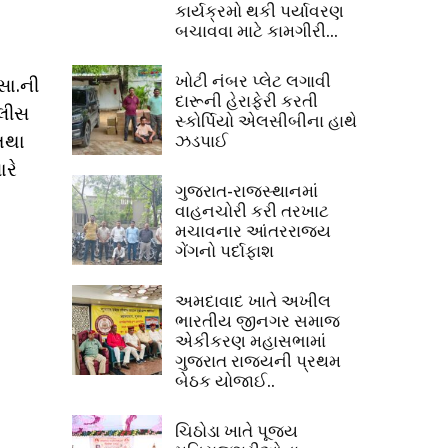
કાર્યક્રમો થકી પર્યાવરણ
બચાવવા માટે કામગીરી...
ખોટી નંબર પ્લેટ લગાવી
સા.ની
દારૂની હેરાફેરી કરતી
ાલીસ
સ્કોર્પિયો એલસીબીના હાથે
તથા
ઝડપાઈ
રે
ગુજરાત-રાજસ્થાનમાં
વાહનચોરી કરી તરખાટ
મચાવનાર આંતરરાજ્ય
ગેંગનો પર્દાફાશ
અમદાવાદ ખાતે અખીલ
ભારતીય જીનગર સમાજ
એકીકરણ મહાસભામાં
ગુજરાત રાજ્યની પ્રથમ
બેઠક યોજાઈ..
ચિઠોડા ખાતે પૂજ્ય