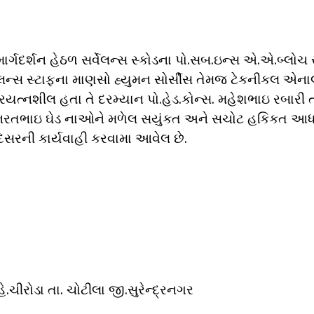
ર્ગદર્શન હેઠળ સર્વેલન્સ સ્કોડના પો.સબ.ઇન્સ એ.એ.બ્લોચ 
ેલન્સ સ્ટાફના માણસો હ્યુમન સોર્સીસ તેમજ ટેકનીકલ એન
ત્નશીલ હતા તે દરમ્યાન પો.હેડ.કોન્સ. મહેશભાઇ રબારી 
 ભરતભાઇ ઘેડ નાઓને મળેલ સયુંકત અને સચોટ હકિકત આધા
સરની કાર્યવાહી કરવામા આવેલ છે.
ીરોડા તા. ચોટીલા જી.સુરેન્દ્રનગર