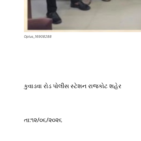
Oplus_16908288
કુવાડવા રોડ પોલીસ સ્ટેશન રાજકોટ શહેર
તા:૧૨/૦૬/૨૦૨૬