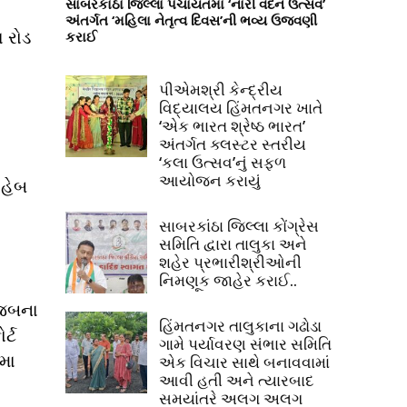
સાબરકાંઠા જિલ્લા પંચાયતમાં ‘નારી વંદન ઉત્સવ’
અંતર્ગત ‘મહિલા નેતૃત્વ દિવસ’ની ભવ્ય ઉજવણી
ા રોડ
કરાઈ
પીએમશ્રી કેન્દ્રીય
વિદ્યાલય હિંમતનગર ખાતે
‘એક ભારત શ્રેષ્ઠ ભારત’
અંતર્ગત ક્લસ્ટર સ્તરીય
‘કલા ઉત્સવ’નું સફળ
આયોજન કરાયું
ાહેબ
સાબરકાંઠા જિલ્લા કોંગ્રેસ
સમિતિ દ્વારા તાલુકા અને
શહેર પ્રભારીશ્રીઓની
નિમણૂક જાહેર કરાઈ..
ુજબના
હિંમતનગર તાલુકાના ગઢોડા
ર્ટ
ગામે પર્યાવરણ સંભાર સમિતિ
મા
એક વિચાર સાથે બનાવવામાં
આવી હતી અને ત્યારબાદ
સમયાંતરે અલગ અલગ