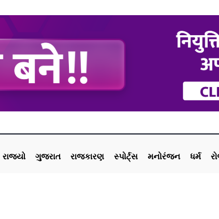
રાજ્યો
ગુજરાત
રાજકારણ
સ્પોર્ટ્સ
મનોરંજન
ધર્મ
ર