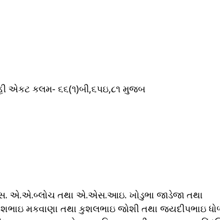
 પ્રોહી એકટ કલમ- ૬૬(૧)બી,૬પઇ,૮૧ મુજબ
ન્સ. એ.એ.બ્લોચ તથા એ.એસ.આઇ. ખોડુભા જાડેજા તથા
. ભાવેશભાઇ મકવાણા તથા કુશલભાઇ જોશી તથા જયદીપભાઇ ધ