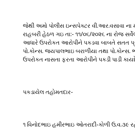
જેથી અમો પોલીસ ઇન્સપેક્ટર વી.આર.વસાવા ના મા
રાહબરી હેઠળ ગઇ તા:- ૧૧/૦૬/૨૦૨૬ ના રોજ સર્વ
આધારે ઉપરોકત આરોપીને પકડવા બાબતે સતત પ્રય
પો.કોન્સ. જયપાલભાઇ બરાળીયા તથા પો.કોન્સ.
ઉપરોકત નાસતા ફરતા આરોપીને પકડી પાડી કાયદે
પકડાયેલ તહોમતદાર-
૧ વિનોદભાઇ હમીરભાઇ ઓતરાદી-કોળી ઉ.વ.૩૯ રહે.ચ