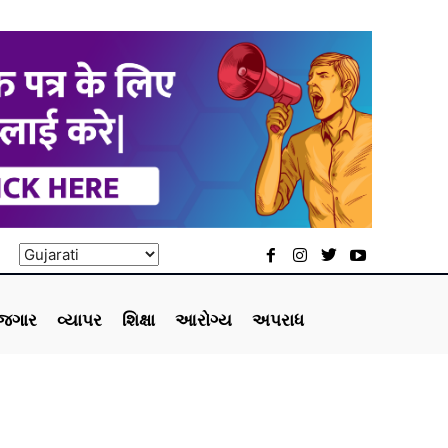
ોજગાર
વ્યાપર
શિક્ષા
આરોગ્ય
અપરાધ