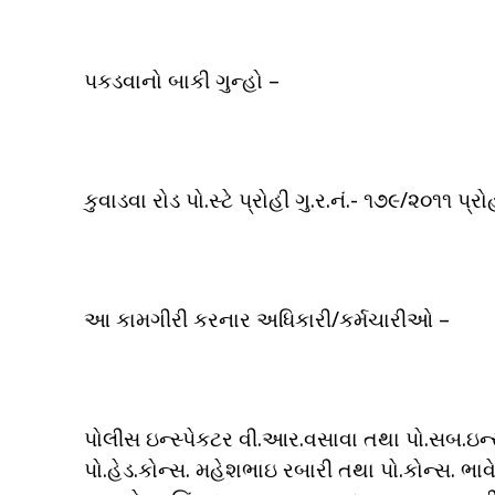
પકડવાનો બાકી ગુન્હો –
કુવાડવા રોડ પો.સ્ટે પ્રોહી ગુ.ર.નં.- ૧૭૯/૨૦૧૧
આ કામગીરી કરનાર અધિકારી/કર્મચારીઓ –
પોલીસ ઇન્સ્પેકટર વી.આર.વસાવા તથા પો.સબ.ઇ
પો.હેડ.કોન્સ. મહેશભાઇ રબારી તથા પો.કોન્સ