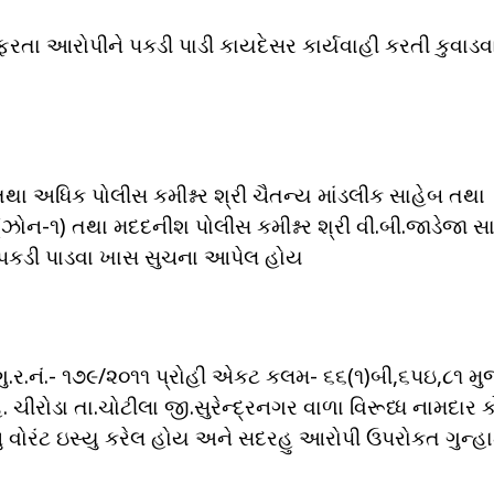
-ફરતા આરોપીને પકડી પાડી કાયદેસર કાર્યવાહી કરતી કુવાડવ
બ તથા અધિક પોલીસ કમીશ્નર શ્રી ચૈતન્ય માંડલીક સાહેબ તથા
 (ઝોન-૧) તથા મદદનીશ પોલીસ કમીશ્નર શ્રી વી.બી.જાડેજા સ
પકડી પાડવા ખાસ સુચના આપેલ હોય
 ગુ.ર.નં.- ૧૭૯/૨૦૧૧ પ્રોહી એકટ કલમ- ૬૬(૧)બી,૬પઇ,૮૧ મ
રોડા તા.ચોટીલા જી.સુરેન્દ્રનગર વાળા વિરૂધ્ધ નામદાર કો
વોરંટ ઇસ્યુ કરેલ હોય અને સદરહુ આરોપી ઉપરોકત ગુન્હા