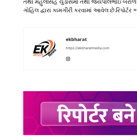
તથા મેહુલસિંહ ચુડાસમા તથા જયપાલભાઇ બરાળીય
ગોહિલ દ્વારા કામગીરી કરવામાં આવેલ છે.રિપોર્
ekbharat
https://ekbharatmedia.com