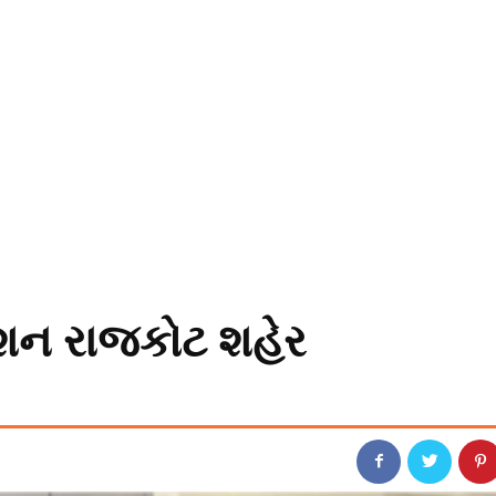
ટેશન રાજકોટ શહેર