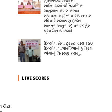
મુનિરાજશ્રીઓના
સાનિધ્યમાં ઐતિહાસિક
ચાતુર્માસ મંગલ કળશ
સ્થાપના મહોત્સવ સંપન્ન: દર
રવિવારે રામાયણ (જૈન
શાસ્ત્ર અનુસાર) પર જાહેર
પ્રવચન યોજાશે
દિવ્યાંગ સેવા ટ્રસ્ટ દ્વારા 150
દિવ્યાંગ લાભાર્થીઓને કૃત્રિમ
અંગોનું વિતરણ કરાયું.
LIVE SCORES
ોળકીયા