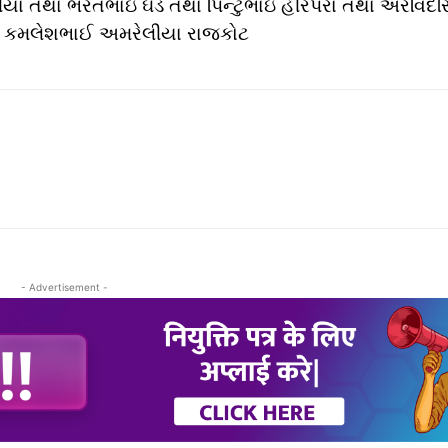
ા તથા ભરતભાઇ ઘેડ તથા પિન્ટુભાઇ હીરપરા તથા અરવિંદસ
ટર = કમલેશભાઈ અમરેલીયા રાજકોટ
- Advertisement -