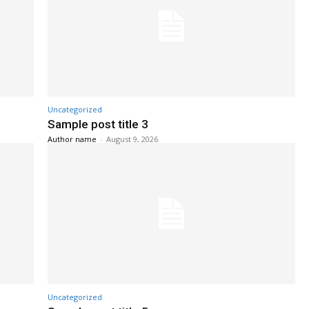
Uncategorized
Sample post title 3
Author name
-
August 9, 2026
Uncategorized