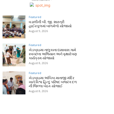
Featured
વડાલીની બી. જી. શાસ્ત્રી
હાઈસ્કૂલમાં બાળમેળો યોજાયો
August 9, 2026
Featured
ખેડબ્રહ્મા તાલુકાના દામાવાસ ગામે
સ્વચ્છતા અભિયાન અને વૃક્ષારોપણ
કાર્યક્રમ યોજાયો
August 8, 2026
Featured
ખેડબ્રહ્મા અંબિકા માતાજી મંદિર
ખાતે વિશ્વ હિન્દુ પરિષદ બજરંગ દળ
ની જિલ્લા બેઠક યોજાઈ
August 8, 2026