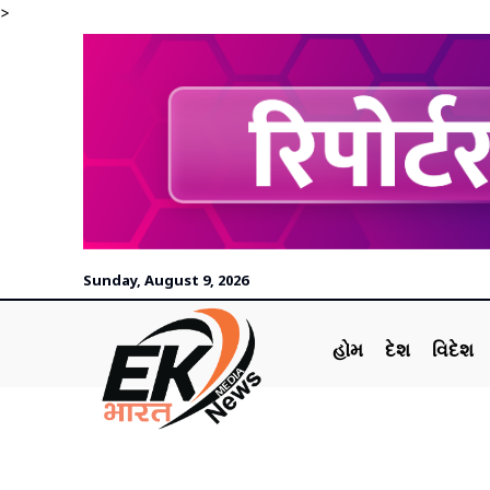
>
Sunday, August 9, 2026
હોમ
દેશ
વિદેશ