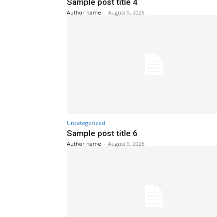
Sample post title 4
Author name
-
August 9, 2026
Uncategorized
Sample post title 6
Author name
-
August 9, 2026