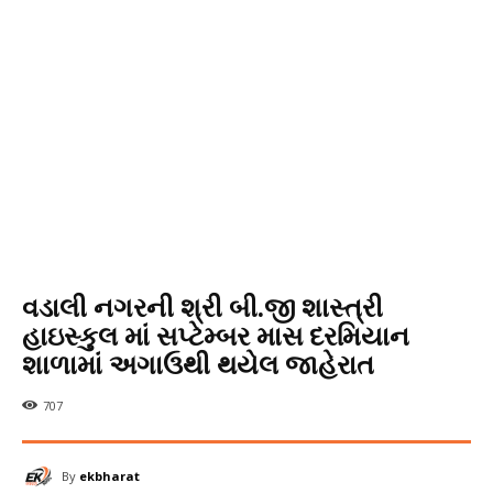
વડાલી નગરની શ્રી બી.જી શાસ્ત્રી
હાઇસ્કુલ માં સપ્ટેમ્બર માસ દરમિયાન
શાળામાં અગાઉથી થયેલ જાહેરાત
707
By
ekbharat