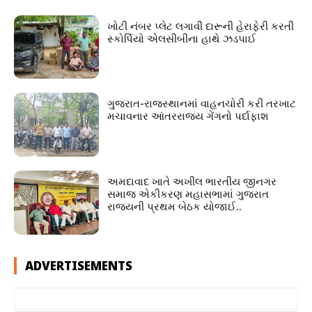
ખોટી નંબર પ્લેટ લગાવી દારૂની હેરાફેરી કરતી
સ્કોર્પિયો એલસીબીના હાથે ઝડપાઈ
ગુજરાત-રાજસ્થાનમાં વાહનચોરી કરી તરખાટ
મચાવનાર આંતરરાજ્ય ગેંગનો પર્દાફાશ
અમદાવાદ ખાતે અખીલ ભારતીય જીનગર
સમાજ એકીકરણ મહાસભામાં ગુજરાત
રાજ્યની પ્રથમ બેઠક યોજાઈ..
ADVERTISEMENTS