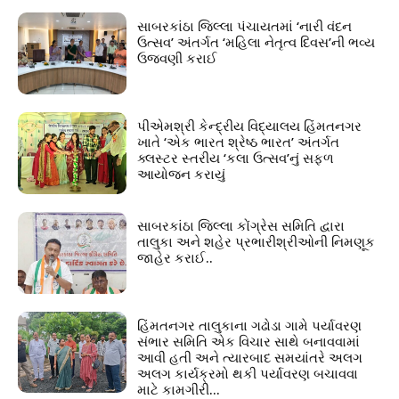
સાબરકાંઠા જિલ્લા પંચાયતમાં ‘નારી વંદન
ઉત્સવ’ અંતર્ગત ‘મહિલા નેતૃત્વ દિવસ’ની ભવ્ય
ઉજવણી કરાઈ
પીએમશ્રી કેન્દ્રીય વિદ્યાલય હિંમતનગર
ખાતે ‘એક ભારત શ્રેષ્ઠ ભારત’ અંતર્ગત
ક્લસ્ટર સ્તરીય ‘કલા ઉત્સવ’નું સફળ
આયોજન કરાયું
સાબરકાંઠા જિલ્લા કોંગ્રેસ સમિતિ દ્વારા
તાલુકા અને શહેર પ્રભારીશ્રીઓની નિમણૂક
જાહેર કરાઈ..
હિંમતનગર તાલુકાના ગઢોડા ગામે પર્યાવરણ
સંભાર સમિતિ એક વિચાર સાથે બનાવવામાં
આવી હતી અને ત્યારબાદ સમયાંતરે અલગ
અલગ કાર્યક્રમો થકી પર્યાવરણ બચાવવા
માટે કામગીરી...