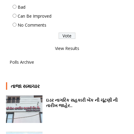
Bad
Can Be Improved
No Comments
View Results
Polls Archive
તાજા સમાચાર
ઇડર નાગરિક સહકારી બેંક ની ચૂંટણી ની
તારીખ જાહેર..