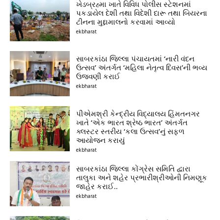
ખેડબ્રહ્મા ખાતે વિવિધ પોલીસ સ્ટેશનમાં
પકડાયેલ દેશી તથા વિદેશી દારૂ તથા બિયરના
ટીનના મુદ્દામાલનો કરવામાં આવ્યો
ekbharat
સાબરકાંઠા જિલ્લા પંચાયતમાં ‘નારી વંદન
ઉત્સવ’ અંતર્ગત ‘મહિલા નેતૃત્વ દિવસ’ની ભવ્ય
ઉજવણી કરાઈ
ekbharat
પીએમશ્રી કેન્દ્રીય વિદ્યાલય હિંમતનગર
ખાતે ‘એક ભારત શ્રેષ્ઠ ભારત’ અંતર્ગત
ક્લસ્ટર સ્તરીય ‘કલા ઉત્સવ’નું સફળ
આયોજન કરાયું
ekbharat
સાબરકાંઠા જિલ્લા કોંગ્રેસ સમિતિ દ્વારા
તાલુકા અને શહેર પ્રભારીશ્રીઓની નિમણૂક
જાહેર કરાઈ..
ekbharat