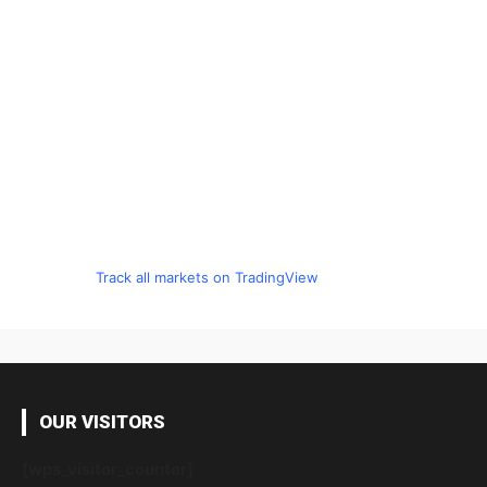
Track all markets on TradingView
OUR VISITORS
[wps_visitor_counter]