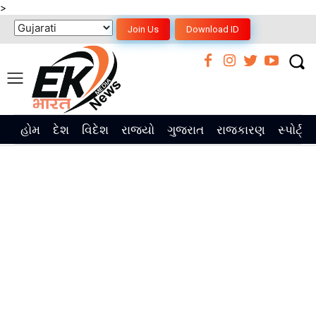
>
Join Us
Download ID
હોમ
દેશ
વિદેશ
રાજ્યો
ગુજરાત
રાજકારણ
સ્પોર્ટ્સ