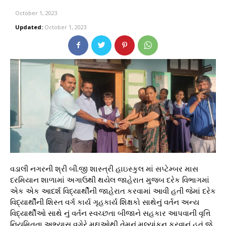
October 1, 2023
Updated:
October 1, 2023
વડાલી નગરની શ્રી બી.જી શાસ્ત્રી હાઇસ્કુલ માં સપ્ટેમ્બર માસ
દરમિયાન શાળામાં અગાઉથી થયેલ જાહેરાત મુજબ દરેક વિભાગમાં
એક એક આદર્શ વિદ્યાર્થીની જાહેરાત કરવામાં આવી હતી જેમાં દરેક
વિદ્યાર્થીની શિસ્ત વર્ગ કાર્ય ગૃહકાર્ય શિક્ષકો સાથેનું વર્તન અન્ય
વિદ્યાર્થીઓ સાથે નું વર્તન સ્વચ્છતા બીજાને સહકાર આપવાની વૃત્તિ
નિયમિતતા અભ્યાસ વગેરે મુદ્દાઓથી તેમનું મૂલ્યાંકન કરવાનું હતું જે