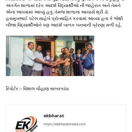
અંતર્ગત શાળામાં દરેક આદર્શ વિદ્યાર્થીઓ ની જાહેરાત અને તેમને
એના આપવામાં આવ્યું હતું. તેમજ શાળાના આચાર્ય શ્રી ડૉ.
હસમુખભાઈ પટેલ સાહેબે પ્રોત્સાહિત કરવામાં આવ્યા હતા કે જેથી
બીજા વિદ્યાર્થીઓને પણ આદર્શ બાળક બનવાની પ્રેરણા મળી રહે.
રિપોર્ટર :- વિશાલ ચૌહાણ સાબરકાંઠા
ekbharat
https://ekbharatmedia.com