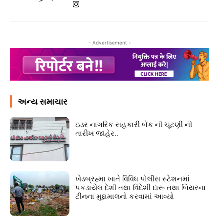
- Advertisement -
અન્ય સમાચાર
ઇડર નાગરિક સહકારી બેંક ની ચૂંટણી ની
તારીખ જાહેર..
ખેડબ્રહ્મા ખાતે વિવિધ પોલીસ સ્ટેશનમાં
પકડાયેલ દેશી તથા વિદેશી દારૂ તથા બિયરના
ટીનના મુદ્દામાલનો કરવામાં આવ્યો