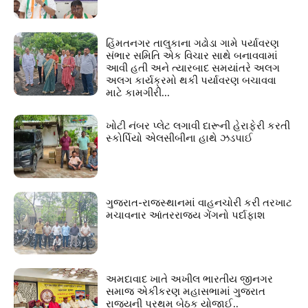
હિંમતનગર તાલુકાના ગઢોડા ગામે પર્યાવરણ
સંભાર સમિતિ એક વિચાર સાથે બનાવવામાં
આવી હતી અને ત્યારબાદ સમયાંતરે અલગ
અલગ કાર્યક્રમો થકી પર્યાવરણ બચાવવા
માટે કામગીરી...
ખોટી નંબર પ્લેટ લગાવી દારૂની હેરાફેરી કરતી
સ્કોર્પિયો એલસીબીના હાથે ઝડપાઈ
ગુજરાત-રાજસ્થાનમાં વાહનચોરી કરી તરખાટ
મચાવનાર આંતરરાજ્ય ગેંગનો પર્દાફાશ
અમદાવાદ ખાતે અખીલ ભારતીય જીનગર
સમાજ એકીકરણ મહાસભામાં ગુજરાત
રાજ્યની પ્રથમ બેઠક યોજાઈ..