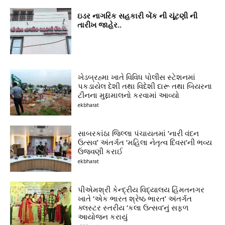
ઇડર નાગરિક સહકારી બેંક ની ચૂંટણી ની
તારીખ જાહેર..
ખેડબ્રહ્મા ખાતે વિવિધ પોલીસ સ્ટેશનમાં
પકડાયેલ દેશી તથા વિદેશી દારૂ તથા બિયરના
ટીનના મુદ્દામાલનો કરવામાં આવ્યો
ekbharat
સાબરકાંઠા જિલ્લા પંચાયતમાં ‘નારી વંદન
ઉત્સવ’ અંતર્ગત ‘મહિલા નેતૃત્વ દિવસ’ની ભવ્ય
ઉજવણી કરાઈ
ekbharat
પીએમશ્રી કેન્દ્રીય વિદ્યાલય હિંમતનગર
ખાતે ‘એક ભારત શ્રેષ્ઠ ભારત’ અંતર્ગત
ક્લસ્ટર સ્તરીય ‘કલા ઉત્સવ’નું સફળ
આયોજન કરાયું