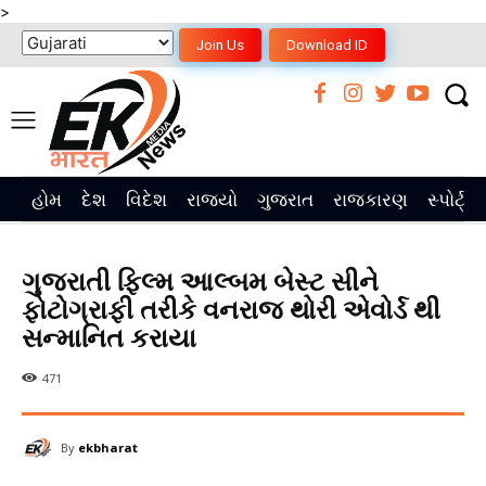
>
Join Us
Download ID
હોમ
દેશ
વિદેશ
રાજ્યો
ગુજરાત
રાજકારણ
સ્પોર્ટ્સ
ગુજરાતી ફિલ્મ આલ્બમ બેસ્ટ સીને
ફોટોગ્રાફી તરીકે વનરાજ થોરી એવોર્ડ થી
સન્માનિત કરાયા
471
By
ekbharat