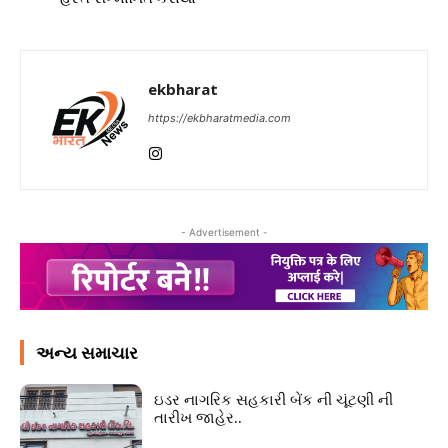
ekbharat
https://ekbharatmedia.com
- Advertisement -
અન્ય સમાચાર
ઇડર નાગરિક સહકારી બેંક ની ચૂંટણી ની
તારીખ જાહેર..