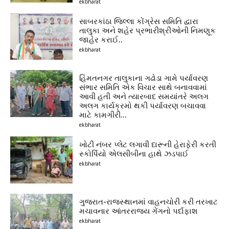
ekbharat
સાબરકાંઠા જિલ્લા કોંગ્રેસ સમિતિ દ્વારા
તાલુકા અને શહેર પ્રભારીશ્રીઓની નિમણૂક
જાહેર કરાઈ..
ekbharat
હિંમતનગર તાલુકાના ગઢોડા ગામે પર્યાવરણ
સંભાર સમિતિ એક વિચાર સાથે બનાવવામાં
આવી હતી અને ત્યારબાદ સમયાંતરે અલગ
અલગ કાર્યક્રમો થકી પર્યાવરણ બચાવવા
માટે કામગીરી...
ekbharat
ખોટી નંબર પ્લેટ લગાવી દારૂની હેરાફેરી કરતી
સ્કોર્પિયો એલસીબીના હાથે ઝડપાઈ
ekbharat
ગુજરાત-રાજસ્થાનમાં વાહનચોરી કરી તરખાટ
મચાવનાર આંતરરાજ્ય ગેંગનો પર્દાફાશ
ekbharat