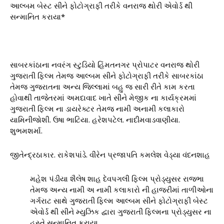
આલ્બમ બેસ્ટ સીને ફોટોગ્રાફી તરીકે વનરાજ થોરી એવોર્ડ થી
સન્માનિત કરાયા*
સાબરકાંઠાના નવરંગ સ્ટુડિયો હિંમતનગર પ્રોપાટર વનરાજ થોરી
ગુજરાતી ફિલ્મ તેમજ આલ્બમ સીને ફોટોગ્રાફી તરીકે સાબરકાંઠા
તેમજ ગુજરાતના અન્ય જિલ્લામાં બહુ જ સારી રીતે કામ કરતા
હોવાથી તાજેતરમાં અમદાવાદ ખાતે સીને મેજીક ના કાર્યક્રમમાં
ગુજરાતી ફિલ્મ ના ડાયરેક્ટર તેમજ નામી અનામી કલાકારો
યામિનીજોશી. ઉષા ભાટિયા. હરેશપટેલ. નાદીમવાડવાણીયા.
શુભમશર્મા.
જીતેન્દ્રઠાકાર. રાકેશપાંડે. વીરેન પ્રજાપતિ કમલેશ વેડ્યા વંદનશાહ
મહેશ પંડીયા શૈલેષ શાહ દેવપગલી ફિલ્મ પ્રોડ્યુસર રાજભા
તેમજ અન્ય નામી અ નામી કલાકારો ની હાજરીમાં તાળીઓના
ગર્ગરાટ સાથે ગુજરાતી ફિલ્મ આલ્બમ સીને ફોટોગ્રાફી બેસ્ટ
એવોર્ડ થી સીને મ્યુઝિક દ્વારા ગુજરાતી ફિલ્મના પ્રોડ્યુસર ના
હસ્તે સન્માનિત કરાયા