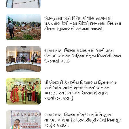
ખેડબ્રહ્મા ખાતે વિવિધ પોલીસ સ્ટેશનમાં
પકડાયેલ દેશી તથા વિદેશી દારૂ તથા બિયરના
ટીનના મુદ્દામાલનો કરવામાં આવ્યો
સાબરકાંઠા જિલ્લા પંચાયતમાં ‘નારી વંદન
ઉત્સવ’ અંતર્ગત ‘મહિલા નેતૃત્વ દિવસ’ની ભવ્ય
ઉજવણી કરાઈ
પીએમશ્રી કેન્દ્રીય વિદ્યાલય હિંમતનગર
ખાતે ‘એક ભારત શ્રેષ્ઠ ભારત’ અંતર્ગત
ક્લસ્ટર સ્તરીય ‘કલા ઉત્સવ’નું સફળ
આયોજન કરાયું
સાબરકાંઠા જિલ્લા કોંગ્રેસ સમિતિ દ્વારા
તાલુકા અને શહેર પ્રભારીશ્રીઓની નિમણૂક
જાહેર કરાઈ..