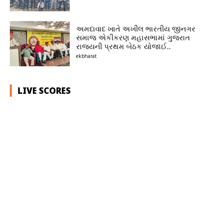
અમદાવાદ ખાતે અખીલ ભારતીય જીનગર
સમાજ એકીકરણ મહાસભામાં ગુજરાત
રાજ્યની પ્રથમ બેઠક યોજાઈ..
ekbharat
LIVE SCORES