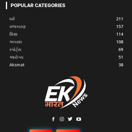
POPULAR CATEGORIES
ધર્મ
211
રાજકારણ
157
શિક્ષા
114
અપરાધ
108
સ્પોર્ટ્સ
69
આરોગ્ય
51
Aksmat
38