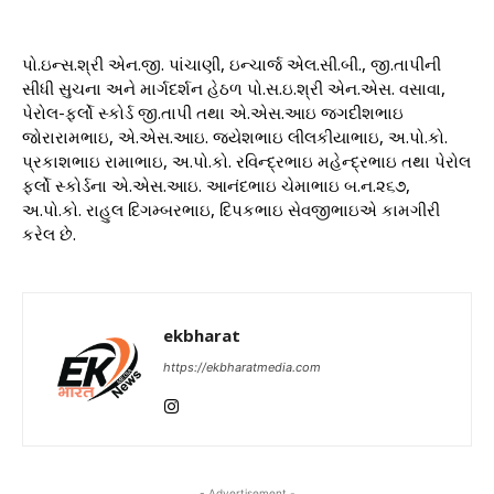
પો.ઇન્સ.શ્રી એન.જી. પાંચાણી, ઇન્ચાર્જ એલ.સી.બી., જી.તાપીની
સીધી સુચના અને માર્ગદર્શન હેઠળ પો.સ.ઇ.શ્રી એન.એસ. વસાવા,
પેરોલ-ફર્લો સ્કોર્ડ જી.તાપી તથા એ.એસ.આઇ જગદીશભાઇ
જોરારામભાઇ, એ.એસ.આઇ. જયેશભાઇ લીલકીયાભાઇ, અ.પો.કો.
પ્રકાશભાઇ રામાભાઇ, અ.પો.કો. રવિન્દ્રભાઇ મહેન્દ્રભાઇ તથા પેરોલ
ફર્લો સ્કોર્ડના એ.એસ.આઇ. આનંદભાઇ ચેમાભાઇ બ.ન.૨૬૭,
અ.પો.કો. રાહુલ દિગમ્બરભાઇ, દિપકભાઇ સેવજીભાઇએ કામગીરી
કરેલ છે.
ekbharat
https://ekbharatmedia.com
- Advertisement -