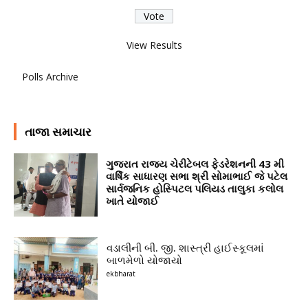
View Results
Polls Archive
તાજા સમાચાર
ગુજરાત રાજ્ય ચેરીટેબલ ફેડરેશનની 43 મી
વાર્ષિક સાધારણ સભા શ્રી સોમાભાઈ જે પટેલ
સાર્વજનિક હોસ્પિટલ પલિયડ તાલુકા કલોલ
ખાતે યોજાઈ
વડાલીની બી. જી. શાસ્ત્રી હાઈસ્કૂલમાં
બાળમેળો યોજાયો
ekbharat