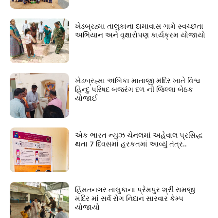
ખેડબ્રહ્મા તાલુકાના દામાવાસ ગામે સ્વચ્છતા
અભિયાન અને વૃક્ષારોપણ કાર્યક્રમ યોજાયો
ખેડબ્રહ્મા અંબિકા માતાજી મંદિર ખાતે વિશ્વ
હિન્દુ પરિષદ બજરંગ દળ ની જિલ્લા બેઠક
યોજાઈ
એક ભારત ન્યુઝ ચેનલમાં અહેવાલ પ્રસિદ્ધ
થતા 7 દિવસમાં હરકતમાં આવ્યું તંત્ર..
હિંમતનગર તાલુકાના પ્રેમપુર શ્રી રામજી
મંદિર માં સર્વ રોગ નિદાન સારવાર કેમ્પ
યોજાયો