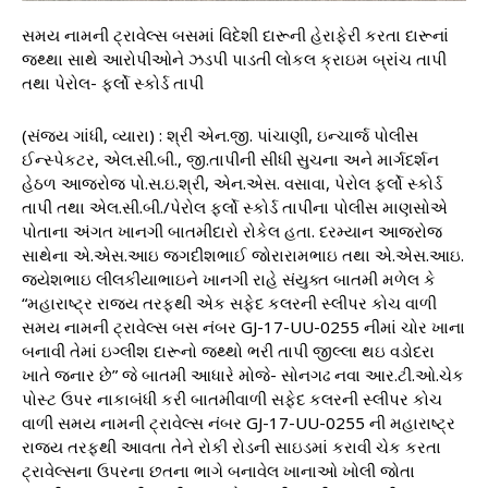
સમય નામની ટ્રાવેલ્સ બસમાં વિદેશી દારૂની હેરાફેરી કરતા દારૂનાં
જથ્થા સાથે આરોપીઓને ઝડપી પાડતી લોકલ ક્રાઇમ બ્રાંચ તાપી
તથા પેરોલ- ફર્લો સ્કોર્ડ તાપી
(સંજય ગાંધી, વ્યારા) : શ્રી એન.જી. પાંચાણી, ઇન્ચાર્જ પોલીસ
ઈન્સ્પેકટર, એલ.સી.બી., જી.તાપીની સીધી સુચના અને માર્ગદર્શન
હેઠળ આજરોજ પો.સ.ઇ.શ્રી, એન.એસ. વસાવા, પેરોલ ફર્લો સ્કોર્ડ
તાપી તથા એલ.સી.બી./પેરોલ ફર્લો સ્કોર્ડ તાપીના પોલીસ માણસોએ
પોતાના અંગત ખાનગી બાતમીદારો રોકેલ હતા. દરમ્યાન આજરોજ
સાથેના એ.એસ.આઇ જગદીશભાઈ જોરારામભાઇ તથા એ.એસ.આઇ.
જયેશભાઇ લીલકીયાભાઇને ખાનગી રાહે સંયુક્ત બાતમી મળેલ કે
“મહારાષ્ટ્ર રાજ્ય તરફથી એક સફેદ કલરની સ્લીપર કોચ વાળી
સમય નામની ટ્રાવેલ્સ બસ નંબર GJ-17-UU-0255 નીમાં ચોર ખાના
બનાવી તેમાં ઇગ્લીંશ દારૂનો જથ્થો ભરી તાપી જીલ્લા થઇ વડોદરા
ખાતે જનાર છે” જે બાતમી આધારે મોજે- સોનગઢ નવા આર.ટી.ઓ.ચેક
પોસ્ટ ઉપર નાકાબંધી કરી બાતમીવાળી સફેદ કલરની સ્લીપર કોચ
વાળી સમય નામની ટ્રાવેલ્સ નંબર GJ-17-UU-0255 ની મહારાષ્ટ્ર
રાજ્ય તરફથી આવતા તેને રોકી રોડની સાઇડમાં કરાવી ચેક કરતા
ટ્રાવેલ્સના ઉપરના છતના ભાગે બનાવેલ ખાનાઓ ખોલી જોતા