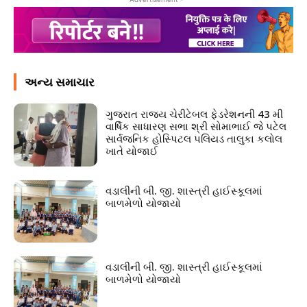
અન્ય સમાચાર
ગુજરાત રાજ્ય ચેરીટેબલ ફેડરેશનની 43 મી
વાર્ષિક સાધારણ સભા શ્રી સોમાભાઈ જે પટેલ
સાર્વજનિક હોસ્પિટલ પલિયડ તાલુકા કલોલ
ખાતે યોજાઈ
વડાલીની બી. જી. શાસ્ત્રી હાઈસ્કૂલમાં
બાળમેળો યોજાયો
વડાલીની બી. જી. શાસ્ત્રી હાઈસ્કૂલમાં
બાળમેળો યોજાયો