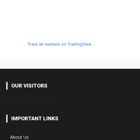
Track all markets on TradingView
OUR VISITORS
[wps_visitor_counter]
IMPORTANT LINKS
About Us