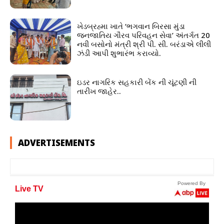
ખેડબ્રહ્મા ખાતે ‘ભગવાન બિરસા મુંડા
જનજાતિય ગૌરવ પરિવહન સેવા’ અંતર્ગત 20
નવી બસોનો મંત્રી શ્રી પી. સી. બરંડાએ લીલી
ઝંડી આપી શુભારંભ કરાવ્યો.
ઇડર નાગરિક સહકારી બેંક ની ચૂંટણી ની
તારીખ જાહેર..
ADVERTISEMENTS