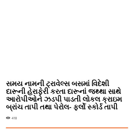
સમય નામની ટ્રાવેલ્સ બસમાં વિદેશી
દારૂની હેરાફેરી કરતા દારૂનાં જથ્થા સાથે
આરોપીઓને ઝડપી પાડતી લોકલ ક્રાઇમ
બ્રાંચ તાપી તથા પેરોલ- ફર્લો સ્કોર્ડ તાપી
418