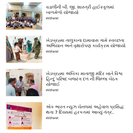
વડાલીની બી. જી. શાસ્ત્રી હાઈસ્કૂલમાં
બાળમેળો યોજાયો
ekbharat
ખેડબ્રહ્મા તાલુકાના દામાવાસ ગામે સ્વચ્છતા
અભિયાન અને વૃક્ષારોપણ કાર્યક્રમ યોજાયો
ekbharat
ખેડબ્રહ્મા અંબિકા માતાજી મંદિર ખાતે વિશ્વ
હિન્દુ પરિષદ બજરંગ દળ ની જિલ્લા બેઠક
યોજાઈ
ekbharat
એક ભારત ન્યુઝ ચેનલમાં અહેવાલ પ્રસિદ્ધ
થતા 7 દિવસમાં હરકતમાં આવ્યું તંત્ર..
ekbharat