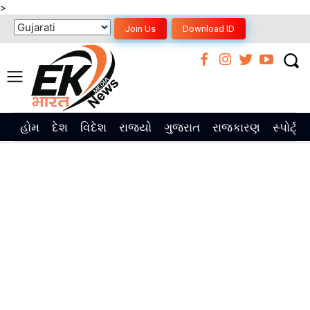
>
Join Us
Download ID
હોમ
દેશ
વિદેશ
રાજ્યો
ગુજરાત
રાજકારણ
સ્પોર્ટ્સ