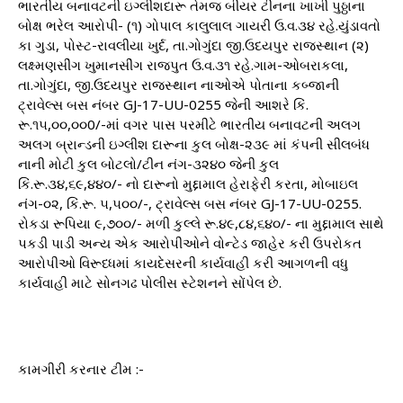
ભારતીય બનાવટની ઇગ્લીશદારૂ તેમજ બીયર ટીનના ખાખી પુઠ્ઠાના
બોક્ષ ભરેલ આરોપી- (૧) ગોપાલ કાલુલાલ ગાયરી ઉ.વ.૩૪ રહે.યુંડાવતો
કા ગુડા, પોસ્ટ-રાવલીયા ખુર્દ, તા.ગોગુંદા જી.ઉદયપુર રાજસ્થાન (૨)
લક્ષ્મણસીંગ ખુમાનસીંગ રાજપુત ઉ.વ.૩૧ રહે.ગામ-ઓબરાકલા,
તા.ગોગુંદા, જી.ઉદયપુર રાજસ્થાન નાઓએ પોતાના કબ્જાની
ટ્રાવેલ્સ બસ નંબર GJ-17-UU-0255 જેની આશરે કિં.
રૂ.૧૫,૦૦,૦૦0/-માં વગર પાસ પરમીટે ભારતીય બનાવટની અલગ
અલગ બ્રાન્ડની ઇગ્લીશ દારૂના કુલ બોક્ષ-૨૩૯ માં કંપની સીલબંધ
નાની મોટી કુલ બોટલો/ટીન નંગ-૩૨૪૦ જેની કુલ
કિં.રૂ.૩૪,૬૯,૪૪૦/- નો દારૂનો મુદ્દામાલ હેરાફેરી કરતા, મોબાઇલ
નંગ-૦૨, કિં.રૂ. ૫,૫૦૦/-, ટ્રાવેલ્સ બસ નંબર GJ-17-UU-0255.
રોકડા રૂપિયા ૯,૭૦૦/- મળી કુલ્લે રૂ.૪૯,૮૪,૬૪૦/- ના મુદ્દામાલ સાથે
પકડી પાડી અન્ય એક આરોપીઓને વોન્ટેડ જાહેર કરી ઉપરોકત
આરોપીઓ વિરૂધ્ધમાં કાયદેસરની કાર્યવાહી કરી આગળની વધુ
કાર્યવાહી માટે સોનગઢ પોલીસ સ્ટેશનને સોંપેલ છે.
કામગીરી કરનાર ટીમ :-