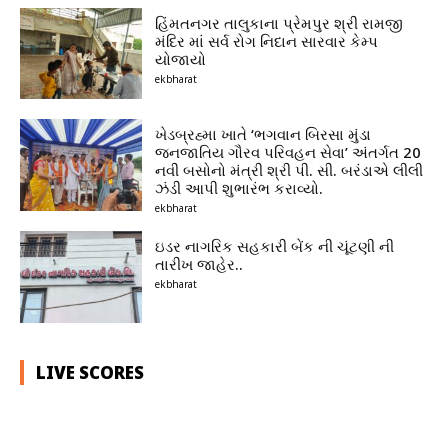
હિંમતનગર તાલુકાના પ્રેમપુર શ્રી રામજી
મંદિર માં સર્વ રોગ નિદાન સારવાર કેમ્પ
યોજાયો
ekbharat
ખેડબ્રહ્મા ખાતે ‘ભગવાન બિરસા મુંડા
જનજાતિય ગૌરવ પરિવહન સેવા’ અંતર્ગત 20
નવી બસોનો મંત્રી શ્રી પી. સી. બરંડાએ લીલી
ઝંડી આપી શુભારંભ કરાવ્યો.
ekbharat
ઇડર નાગરિક સહકારી બેંક ની ચૂંટણી ની
તારીખ જાહેર..
ekbharat
LIVE SCORES