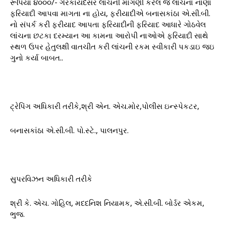
રૂપિયા ૪૦૦૦/- ગેરકાયદેસર લાંચની માગણી કરેલ જે લાંચના નાણા
ફરિયાદી આપવા માગતા ના હોય, ફરીયાદીએ બનાસકાંઠા એ.સી.બી.
નો સંપર્ક કરી ફરીયાદ આપતા ફરિયાદીની ફરિયાદ આધારે ગોઠવેલ
લાંચના છટકા દરમ્યાન આ કામના આરોપી નાઓએ ફરિયાદી સાથે
સ્થળ ઉપર હેતુલક્ષી વાતચીત કરી લાંચની રકમ સ્વીકારી પકડાઇ જઇ
ગુનો કર્યા બાબત..
ટ્રેપિંગ અધિકારી તરીકે,શ્રી એન. એચ.મોર,પોલીસ ઇન્સ્પેકટર,
બનાસકાંઠા એ.સી.બી. પો.સ્ટે., પાલનપુર.
સુપરવિઝન અધિકારી તરીકે
શ્રી કે. એચ. ગોહિલ, મદદનિશ નિયામક, એ.સી.બી. બોર્ડર એકમ,
ભુજ.