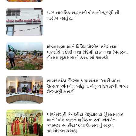
ઇડર નાગરિક સહકારી બેંક ની ચૂંટણી ની
તારીખ જાહેર..
ખેડબ્રહ્મા ખાતે વિવિધ પોલીસ સ્ટેશનમાં
પકડાયેલ દેશી તથા વિદેશી દારૂ તથા બિયરના
ટીનના મુદ્દામાલનો કરવામાં આવ્યો
સાબરકાંઠા જિલ્લા પંચાયતમાં ‘નારી વંદન
ઉત્સવ’ અંતર્ગત ‘મહિલા નેતૃત્વ દિવસ’ની ભવ્ય
ઉજવણી કરાઈ
પીએમશ્રી કેન્દ્રીય વિદ્યાલય હિંમતનગર
ખાતે ‘એક ભારત શ્રેષ્ઠ ભારત’ અંતર્ગત
ક્લસ્ટર સ્તરીય ‘કલા ઉત્સવ’નું સફળ
આયોજન કરાયું