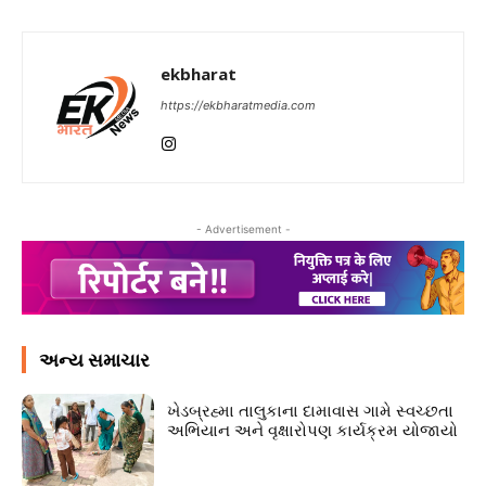
ekbharat
https://ekbharatmedia.com
- Advertisement -
અન્ય સમાચાર
ખેડબ્રહ્મા તાલુકાના દામાવાસ ગામે સ્વચ્છતા
અભિયાન અને વૃક્ષારોપણ કાર્યક્રમ યોજાયો