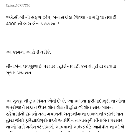
Oplus_16777216
*એ.સી.બી ની સફળ ટ્રેપ, બનાસકાંઠા જિલ્લા ના મહિલા તલાટી
4000 ની લાંચ લેતા પકડાયા..*
આ કામના આરોપી તરીકે,
મીનાબેન લવજીભાઈ પરમાર , હોદ્દો-તલાટી કમ મંત્રી ટાકરવાડા
ગ્રામ પંચાયત.
આ ગુન્હા ની ટુંક વિગત એવી છે કે, આ કામના ફરીયાદીશ્રી નાઓના
ભત્રીજાને મકાન ઉપર લોન લેવાની હોય જે લોન સારુ ગામના
રહેવાસીનો દાખલો તથા મકાનની ચતુરશીમાના દાખલાની જરૂરિયાત
હોય જેથી ફરિયાદીશ્રીનાઓ આક્ષેપિત ત.ક.મંત્રી મીનાબેન પરમાર
નાઓ પાસે ગયેલ જે દાખલો આપવાની અવેજ પેટે આક્ષેપીત નાઓએ