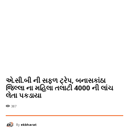
એ.સી.બી ની સફળ ટ્રેપ, બનાસકાંઠા
જિલ્લા ના મહિલા તલાટી 4000 ની લાંચ
લેતા પકડાયા
387
By
ekbharat