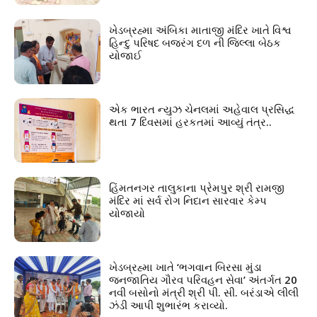
ખેડબ્રહ્મા અંબિકા માતાજી મંદિર ખાતે વિશ્વ
હિન્દુ પરિષદ બજરંગ દળ ની જિલ્લા બેઠક
યોજાઈ
એક ભારત ન્યુઝ ચેનલમાં અહેવાલ પ્રસિદ્ધ
થતા 7 દિવસમાં હરકતમાં આવ્યું તંત્ર..
હિંમતનગર તાલુકાના પ્રેમપુર શ્રી રામજી
મંદિર માં સર્વ રોગ નિદાન સારવાર કેમ્પ
યોજાયો
ખેડબ્રહ્મા ખાતે ‘ભગવાન બિરસા મુંડા
જનજાતિય ગૌરવ પરિવહન સેવા’ અંતર્ગત 20
નવી બસોનો મંત્રી શ્રી પી. સી. બરંડાએ લીલી
ઝંડી આપી શુભારંભ કરાવ્યો.