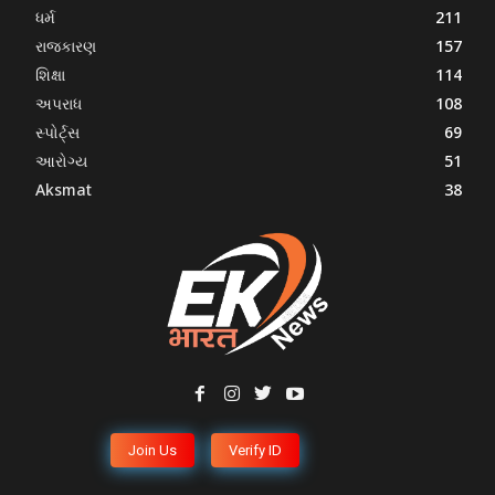
ધર્મ
211
રાજકારણ
157
શિક્ષા
114
અપરાધ
108
સ્પોર્ટ્સ
69
આરોગ્ય
51
Aksmat
38
Join Us
Verify ID