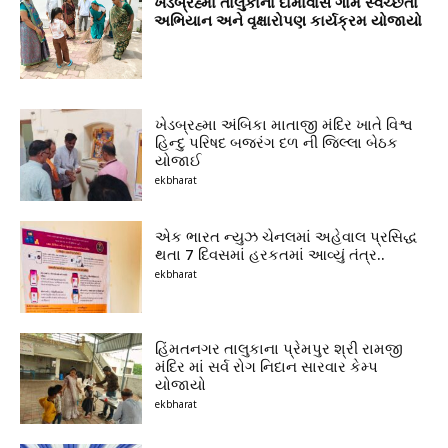
ખેડબ્રહ્મા તાલુકાના દામાવાસ ગામે સ્વચ્છતા
અભિયાન અને વૃક્ષારોપણ કાર્યક્રમ યોજાયો
ખેડબ્રહ્મા અંબિકા માતાજી મંદિર ખાતે વિશ્વ
હિન્દુ પરિષદ બજરંગ દળ ની જિલ્લા બેઠક
યોજાઈ
ekbharat
એક ભારત ન્યુઝ ચેનલમાં અહેવાલ પ્રસિદ્ધ
થતા 7 દિવસમાં હરકતમાં આવ્યું તંત્ર..
ekbharat
હિંમતનગર તાલુકાના પ્રેમપુર શ્રી રામજી
મંદિર માં સર્વ રોગ નિદાન સારવાર કેમ્પ
યોજાયો
ekbharat