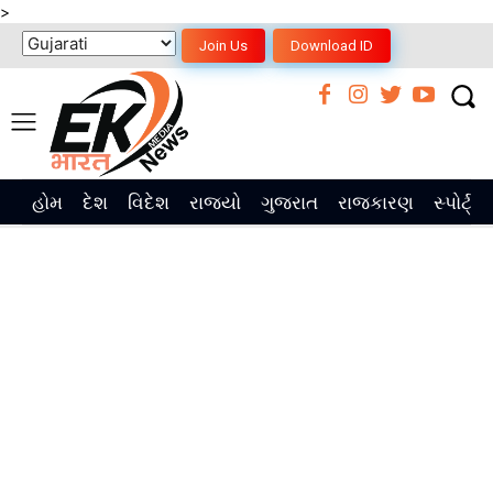
>
Join Us
Download ID
હોમ
દેશ
વિદેશ
રાજ્યો
ગુજરાત
રાજકારણ
સ્પોર્ટ્સ