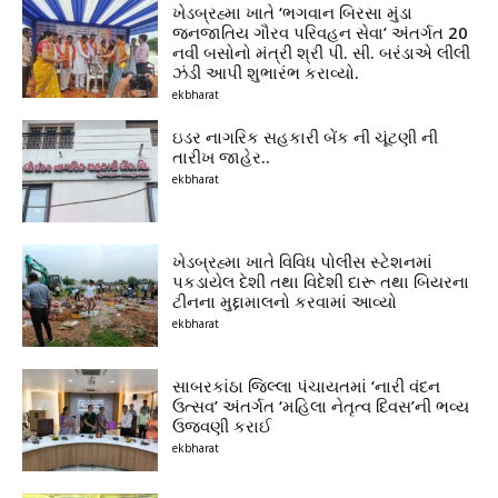
ખેડબ્રહ્મા ખાતે ‘ભગવાન બિરસા મુંડા
જનજાતિય ગૌરવ પરિવહન સેવા’ અંતર્ગત 20
નવી બસોનો મંત્રી શ્રી પી. સી. બરંડાએ લીલી
ઝંડી આપી શુભારંભ કરાવ્યો.
ekbharat
ઇડર નાગરિક સહકારી બેંક ની ચૂંટણી ની
તારીખ જાહેર..
ekbharat
ખેડબ્રહ્મા ખાતે વિવિધ પોલીસ સ્ટેશનમાં
પકડાયેલ દેશી તથા વિદેશી દારૂ તથા બિયરના
ટીનના મુદ્દામાલનો કરવામાં આવ્યો
ekbharat
સાબરકાંઠા જિલ્લા પંચાયતમાં ‘નારી વંદન
ઉત્સવ’ અંતર્ગત ‘મહિલા નેતૃત્વ દિવસ’ની ભવ્ય
ઉજવણી કરાઈ
ekbharat