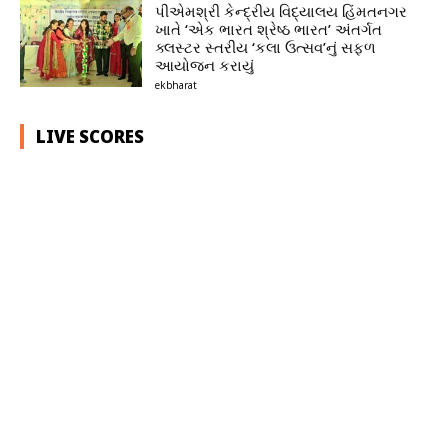
પીએમશ્રી કેન્દ્રીય વિદ્યાલય હિંમતનગર
ખાતે ‘એક ભારત શ્રેષ્ઠ ભારત’ અંતર્ગત
ક્લસ્ટર સ્તરીય ‘કલા ઉત્સવ’નું સફળ
આયોજન કરાયું
ekbharat
LIVE SCORES