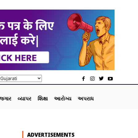
ોજગાર
વ્યાપર
શિક્ષા
આરોગ્ય
અપરાધ
ADVERTISEMENTS