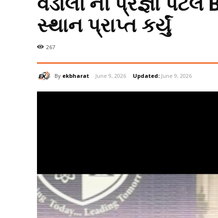
વડાલી ની પ્રજ્ઞા પટેલ
સ્થાન પ્રાપ્ત કર્યું
267
By
ekbharat
June 9, 2026
Updated:
June 9, 2026