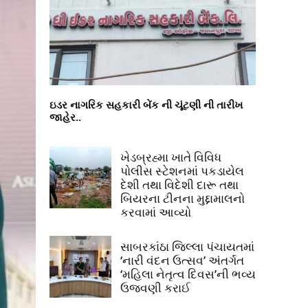
ઇડર નાગરિક સહકારી બેંક ની ચૂંટણી ની તારીખ
જાહેર..
ખેડબ્રહ્મા ખાતે વિવિધ
પોલીસ સ્ટેશનમાં પકડાયેલ
દેશી તથા વિદેશી દારૂ તથા
બિયરના ટીનના મુદ્દામાલનો
કરવામાં આવ્યો
સાબરકાંઠા જિલ્લા પંચાયતમાં
‘નારી વંદન ઉત્સવ’ અંતર્ગત
‘મહિલા નેતૃત્વ દિવસ’ની ભવ્ય
ઉજવણી કરાઈ