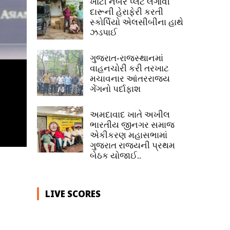
ખોટી નંબર પ્લેટ લગાવી
દારૂની હેરાફેરી કરતી
સ્કોર્પિયો એલસીબીના હાથે
ઝડપાઈ
ગુજરાત-રાજસ્થાનમાં
વાહનચોરી કરી તરખાટ
મચાવનાર આંતરરાજ્ય
ગેંગનો પર્દાફાશ
અમદાવાદ ખાતે અખીલ
ભારતીય જીનગર સમાજ
એકીકરણ મહાસભામાં
ગુજરાત રાજ્યની પ્રથમ
બેઠક યોજાઈ..
LIVE SCORES