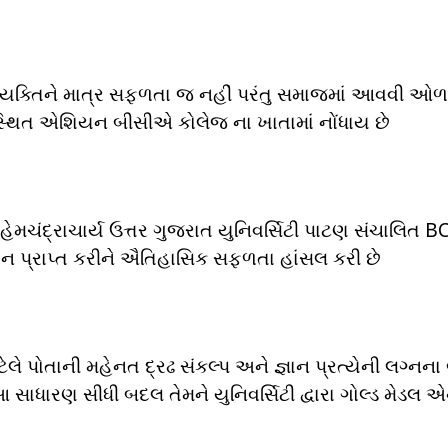
 વ્યક્તિને માત્ર સફળતા જ નહીં પરંતુ સમાજમાં આવવી 
્થિત એશિયન બીસીએ કોલેજ ના ખાતામાં નોંધાય છે
લે હેમચંદ્રાચાર્ય ઉત્તર ગુજરાત યુનિવર્સિટી પાટણ સંચાલિત B
થાન પ્રાપ્ત કરીને ઐતિહાસિક સફળતા હાંસલ કરી છે
ેલે પોતાની મહેનત દ્રઢ સંકલ્પ અને જ્ઞાન પ્રત્યેની લગ્નના
ં આ સાધારણ સીધી બદલ તેમને યુનિવર્સિટી દ્વારા ગોલ્ડ મેડલ