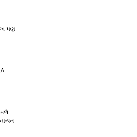
ઓળખ પણ
CA
 બળે
 એનાયત