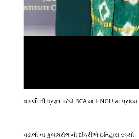
વડાલી ની પ્રજ્ઞા પટેલે BCA માં HNGU માં પ્રથમ સ્
વડાલી ના કુબાધરોલ ની દીકરીએ ઇતિહાસ રચ્યો