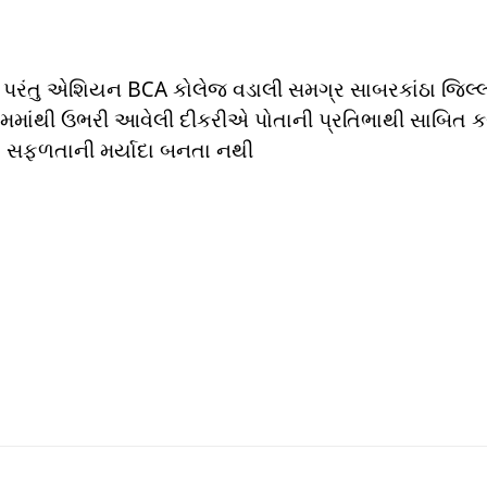
હીં પરંતુ એશિયન BCA કોલેજ વડાલી સમગ્ર સાબરકાંઠા જિલ્
ામમાંથી ઉભરી આવેલી દીકરીએ પોતાની પ્રતિભાથી સાબિત કરી
ેય સફળતાની મર્યાદા બનતા નથી