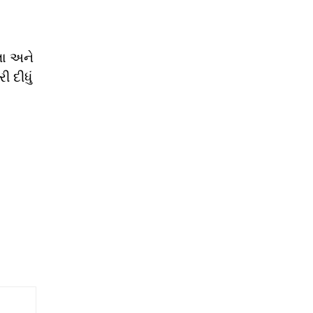
લા અને
 દીધું