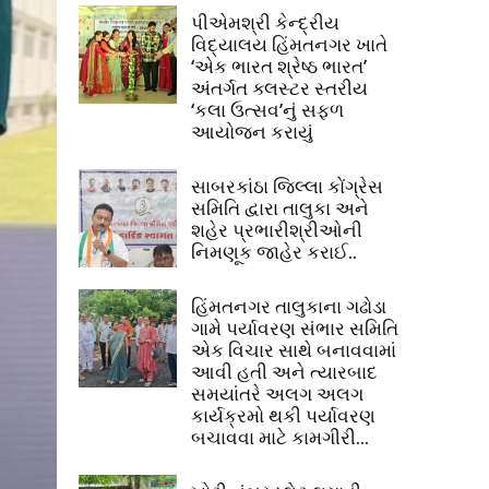
પીએમશ્રી કેન્દ્રીય
વિદ્યાલય હિંમતનગર ખાતે
‘એક ભારત શ્રેષ્ઠ ભારત’
અંતર્ગત ક્લસ્ટર સ્તરીય
‘કલા ઉત્સવ’નું સફળ
આયોજન કરાયું
સાબરકાંઠા જિલ્લા કોંગ્રેસ
સમિતિ દ્વારા તાલુકા અને
શહેર પ્રભારીશ્રીઓની
નિમણૂક જાહેર કરાઈ..
હિંમતનગર તાલુકાના ગઢોડા
ગામે પર્યાવરણ સંભાર સમિતિ
એક વિચાર સાથે બનાવવામાં
આવી હતી અને ત્યારબાદ
સમયાંતરે અલગ અલગ
કાર્યક્રમો થકી પર્યાવરણ
બચાવવા માટે કામગીરી...