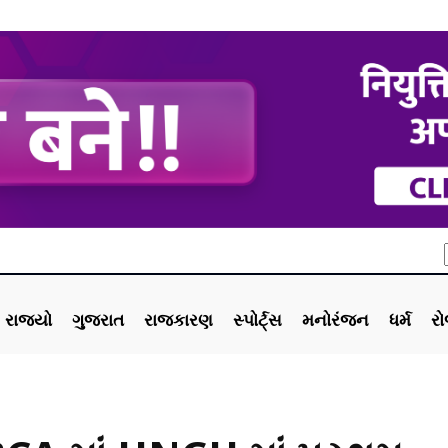
રાજ્યો
ગુજરાત
રાજકારણ
સ્પોર્ટ્સ
મનોરંજન
ધર્મ
ર