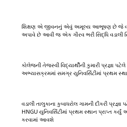
શિક્ષણ એ જીવનનું એવું અમૂલ્ય આભૂષણ છે જે
અપાવે છે આવી જ એક ગૌરવ ભરી સિદ્ધિ વડાલી સ
કોલેજની તેજસ્વી વિદ્યાર્થીની કુમારી પ્રજ્ઞા પટે
અભ્યાસક્રમમાં સમગ્ર યુનિવર્સિટીમાં પ્રથમ સ્
વડાલી તાલુકાના કુબાધરોલ ગામની દીકરી પ્રજ્ઞા પટ
HNGU યુનિવર્સિટીમાં પ્રથમ સ્થાન પ્રાપ્ત કર્યુ
કરવામાં આવશે