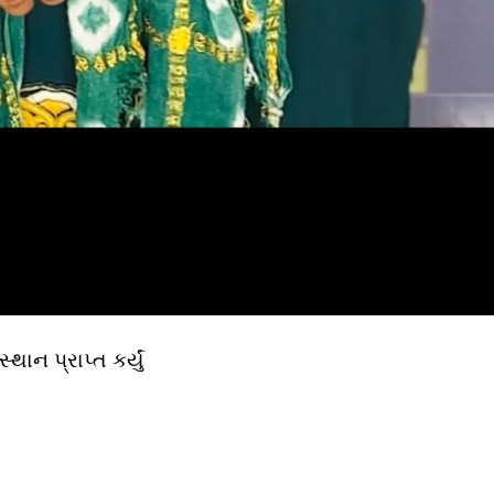
થાન પ્રાપ્ત કર્યું