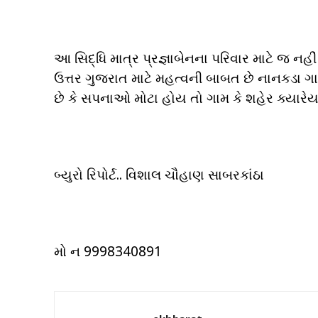
આ સિદ્ધિ માત્ર પ્રજ્ઞાબેનના પરિવાર માટે જ ન
ઉત્તર ગુજરાત માટે મહત્વની બાબત છે નાનકડા ગ
છે કે સપનાઓ મોટા હોય તો ગામ કે શહેર ક્યાર
બ્યુરો રિપોર્ટ.. વિશાલ ચૌહાણ સાબરકાંઠા
મો ન 9998340891