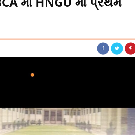
ે BCA માં HNGU માં પ્રથમ