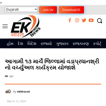
>
Join Us
Download ID
હોમ
દેશ
વિદેશ
રાજ્યો
ગુજરાત
રાજકારણ
સ્પોર્ટ્સ
આગામી ૧૩ માર્ચે જિલ્લામાં વડાપ્રધાનશ્રી
નો વર્ચ્યુઅલ કાર્યક્રમ યોજાશે
541
By
ekbharat
March 12, 2024