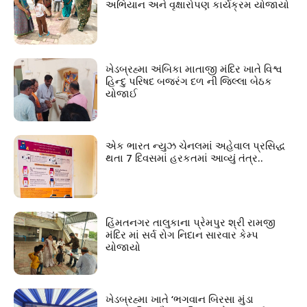
અભિયાન અને વૃક્ષારોપણ કાર્યક્રમ યોજાયો
ખેડબ્રહ્મા અંબિકા માતાજી મંદિર ખાતે વિશ્વ
હિન્દુ પરિષદ બજરંગ દળ ની જિલ્લા બેઠક
યોજાઈ
એક ભારત ન્યુઝ ચેનલમાં અહેવાલ પ્રસિદ્ધ
થતા 7 દિવસમાં હરકતમાં આવ્યું તંત્ર..
હિંમતનગર તાલુકાના પ્રેમપુર શ્રી રામજી
મંદિર માં સર્વ રોગ નિદાન સારવાર કેમ્પ
યોજાયો
ખેડબ્રહ્મા ખાતે ‘ભગવાન બિરસા મુંડા