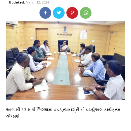
Updated:
March 12, 2024
આગામી ૧૩ માર્ચે જિલ્લામાં વડાપ્રધાનશ્રી નો વર્ચ્યુઅલ કાર્યક્રમ
યોજાશે