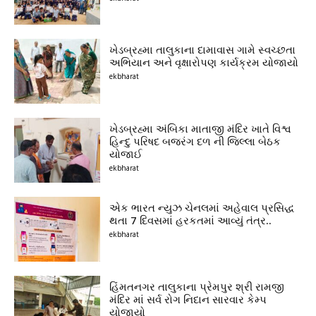
ખેડબ્રહ્મા તાલુકાના દામાવાસ ગામે સ્વચ્છતા
અભિયાન અને વૃક્ષારોપણ કાર્યક્રમ યોજાયો
ekbharat
ખેડબ્રહ્મા અંબિકા માતાજી મંદિર ખાતે વિશ્વ
હિન્દુ પરિષદ બજરંગ દળ ની જિલ્લા બેઠક
યોજાઈ
ekbharat
એક ભારત ન્યુઝ ચેનલમાં અહેવાલ પ્રસિદ્ધ
થતા 7 દિવસમાં હરકતમાં આવ્યું તંત્ર..
ekbharat
હિંમતનગર તાલુકાના પ્રેમપુર શ્રી રામજી
મંદિર માં સર્વ રોગ નિદાન સારવાર કેમ્પ
યોજાયો