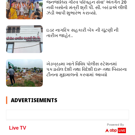
જનજાતિય ગૌરવ પરિવહન સેવા’ અંતર્ગત 20
નવી બસોનો મંત્રી શ્રી પી. સી. બરંડાએ લીલી
ઝંડી આપી શુભારંભ કરાવ્યો.
ઇડર નાગરિક સહકારી બેંક ની ચૂંટણી ની
તારીખ જાહેર..
ખેડબ્રહ્મા ખાતે વિવિધ પોલીસ સ્ટેશનમાં
પકડાયેલ દેશી તથા વિદેશી દારૂ તથા બિયરના
ટીનના મુદ્દામાલનો કરવામાં આવ્યો
ADVERTISEMENTS