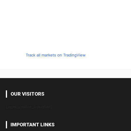
Track all markets on TradingView
OUR VISITORS
[wps_visitor_counter]
IMPORTANT LINKS