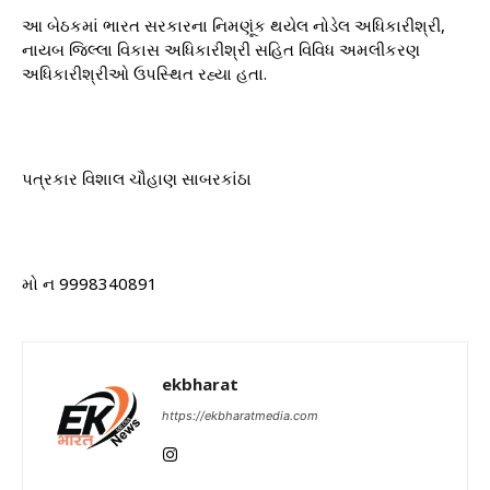
આ બેઠકમાં ભારત સરકારના નિમણૂંક થયેલ નોડેલ અધિકારીશ્રી,
નાયબ જિલ્લા વિકાસ અધિકારીશ્રી સહિત વિવિધ અમલીકરણ
અધિકારીશ્રીઓ ઉપસ્થિત રહ્યા હતા.
પત્રકાર વિશાલ ચૌહાણ સાબરકાંઠા
મો ન 9998340891
ekbharat
https://ekbharatmedia.com