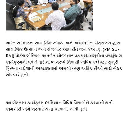
ભારત સરકારના સામાજિક ન્યાય અને અધિકારીતા મંત્રાલય દ્વારા
સામાજિક ઉત્થાન અને રોજગાર આધારીત જન કલ્યાણ (PM SU-
RAJ) પોર્ટલ લોન્ચિંગ અંતર્ગત યોજાનાર વડાપ્રધાનશ્રીના વર્ચ્યુઅલ
કાર્યક્રમની પૂર્વ તૈયારીના ભાગરૂપે નિવાસી અધિક કલેક્ટર સુશ્રી
ક્રિષ્ના વાઘેલાની અધ્યક્ષતામાં અમલીકરણ અધિકારીઓ સાથે બેઠક
યોજાઈ હતી.
આ બેઠકમાં કાર્યક્રમ દરમિયાન વિવિધ વિભાગોને કરવાની થતી
કામગીરી અંગે વિસ્તારે ચર્ચા કરવામાં આવી હતી.