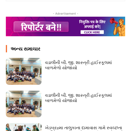
- Advertisement -
અન્ય સમાચાર
વડાલીની બી. જી. શાસ્ત્રી હાઈસ્કૂલમાં
બાળમેળો યોજાયો
વડાલીની બી. જી. શાસ્ત્રી હાઈસ્કૂલમાં
બાળમેળો યોજાયો
ખેડબ્રહ્મા તાલુકાના દામાવાસ ગામે સ્વચ્છતા