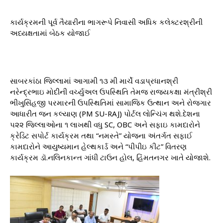
કાર્યક્રમની પૂર્વ તૈયારીના ભાગરૂપે નિવાસી અધિક કલેક્ટરશ્રીની
અધ્યક્ષતામાં બેઠક યોજાઈ
સાબરકાંઠા જિલ્લામાં આગામી ૧૩ મી માર્ચે વડાપ્રધાનશ્રી
નરેન્દ્રભાઇ મોદીની વર્ચ્યુઅલ ઉપસ્થિતિ તેમજ રાજ્યકક્ષા મંત્રીશ્રી
ભીખુસિંહજી પરમારની ઉપસ્થિતિમાં સામાજિક ઉત્થાન અને રોજગાર
આધારીત જન કલ્યાણ (PM SU-RAJ) પોર્ટલ લોન્ચિંગ થશે.દેશના
૫૨૨ જિલ્લાઓના ૧ લાખથી વધુ SC, OBC અને સફાઇ કામદારોને
ક્રેડિટ સપોર્ટ કાર્યક્રમ તથા “નમસ્તે” યોજના અંતર્ગત સફાઈ
કામદારોને આયુષ્યમાન હેલ્થકાર્ડ અને “પીપીઇ કીટ” વિતરણ
કાર્યક્રમ ડૉ.નલિનકાન્ત ગાંધી ટાઉન હોલ, હિંમતનગર ખાતે યોજાશે.