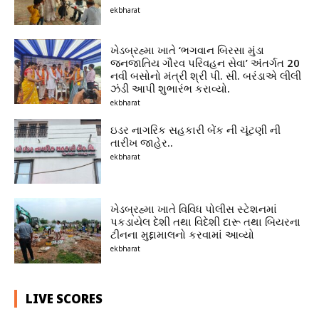
ekbharat
ખેડબ્રહ્મા ખાતે ‘ભગવાન બિરસા મુંડા
જનજાતિય ગૌરવ પરિવહન સેવા’ અંતર્ગત 20
નવી બસોનો મંત્રી શ્રી પી. સી. બરંડાએ લીલી
ઝંડી આપી શુભારંભ કરાવ્યો.
ekbharat
ઇડર નાગરિક સહકારી બેંક ની ચૂંટણી ની
તારીખ જાહેર..
ekbharat
ખેડબ્રહ્મા ખાતે વિવિધ પોલીસ સ્ટેશનમાં
પકડાયેલ દેશી તથા વિદેશી દારૂ તથા બિયરના
ટીનના મુદ્દામાલનો કરવામાં આવ્યો
ekbharat
LIVE SCORES