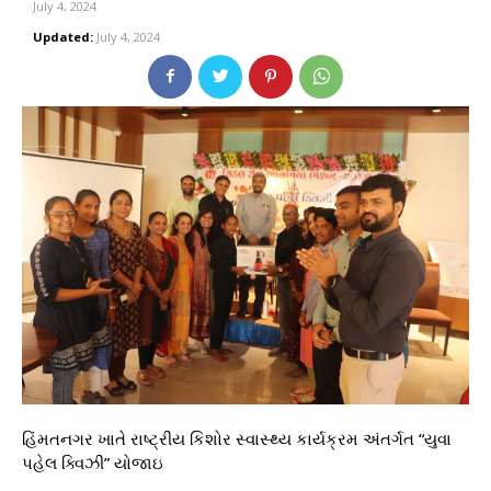
July 4, 2024
Updated:
July 4, 2024
હિંમતનગર ખાતે રાષ્ટ્રીય કિશોર સ્વાસ્થ્ય કાર્યક્રમ અંતર્ગત “યુવા
પહેલ ક્વિઝી” યોજાઇ