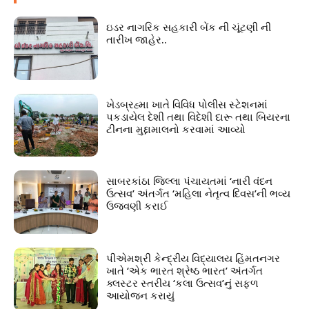
ઇડર નાગરિક સહકારી બેંક ની ચૂંટણી ની
તારીખ જાહેર..
ખેડબ્રહ્મા ખાતે વિવિધ પોલીસ સ્ટેશનમાં
પકડાયેલ દેશી તથા વિદેશી દારૂ તથા બિયરના
ટીનના મુદ્દામાલનો કરવામાં આવ્યો
સાબરકાંઠા જિલ્લા પંચાયતમાં ‘નારી વંદન
ઉત્સવ’ અંતર્ગત ‘મહિલા નેતૃત્વ દિવસ’ની ભવ્ય
ઉજવણી કરાઈ
પીએમશ્રી કેન્દ્રીય વિદ્યાલય હિંમતનગર
ખાતે ‘એક ભારત શ્રેષ્ઠ ભારત’ અંતર્ગત
ક્લસ્ટર સ્તરીય ‘કલા ઉત્સવ’નું સફળ
આયોજન કરાયું