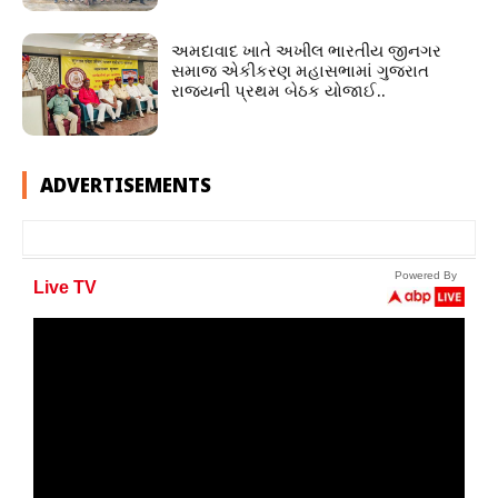
અમદાવાદ ખાતે અખીલ ભારતીય જીનગર
સમાજ એકીકરણ મહાસભામાં ગુજરાત
રાજ્યની પ્રથમ બેઠક યોજાઈ..
ADVERTISEMENTS