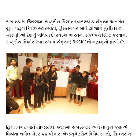
સાબરકાંઠા જિલ્લામાં રાષ્ટ્રીય કિશોર સ્વાસ્થ્ય કાર્યક્રમ અંતર્ગત
યુવા પહેલ ક્વિઝ સ્ટારસીટી, હિંમતનગર ખાતે યોજાઇ હતી.તરુણ
-તરુણીઓ દેશનું ભવિષ્ય છે.સ્વસ્થ ભારતના સંકલ્પને સિદ્ધ કરવામાં
રાષ્ટ્રીય કિશોર સ્વાસ્થ્ય કાર્યક્રમ( RKSK )નો મહામુલો ફાળો છે.
હિંમતનગર ખાતે યોજાયેલ ક્વિઝમાં સબસેન્ટર અને તાલુકા કક્ષાએ
વિજેતા થયેલ બેસ્ટ ૨૪ પીઅર એજ્યુકેટરોને વિવિધ રમતો, સિકલસેલ