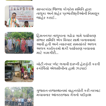
સાબરકાંઠા જિલ્લા કોંગ્રેસ સમિતિ દ્વારા
તાલુકા અને શહેર પ્રભારીશ્રીઓની નિમણૂક
જાહેર કરાઈ..
હિંમતનગર તાલુકાના ગઢોડા ગામે પર્યાવરણ
સંભાર સમિતિ એક વિચાર સાથે બનાવવામાં
આવી હતી અને ત્યારબાદ સમયાંતરે અલગ
અલગ કાર્યક્રમો થકી પર્યાવરણ બચાવવા
માટે કામગીરી...
ખોટી નંબર પ્લેટ લગાવી દારૂની હેરાફેરી કરતી
સ્કોર્પિયો એલસીબીના હાથે ઝડપાઈ
ગુજરાત-રાજસ્થાનમાં વાહનચોરી કરી તરખાટ
મચાવનાર આંતરરાજ્ય ગેંગનો પર્દાફાશ