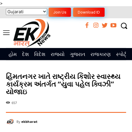
>
Join Us
Download ID
હોમ
દેશ
વિદેશ
રાજ્યો
ગુજરાત
રાજકારણ
સ્પોર્ટ્સ
હિંમતનગર ખાતે રાષ્ટ્રીય કિશોર સ્વાસ્થ્ય
કાર્યક્રમ અંતર્ગત “યુવા પહેલ ક્વિઝી”
યોજાઇ
657
By
ekbharat