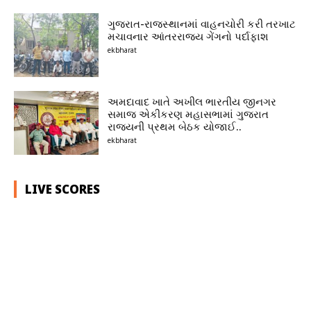
ગુજરાત-રાજસ્થાનમાં વાહનચોરી કરી તરખાટ
મચાવનાર આંતરરાજ્ય ગેંગનો પર્દાફાશ
ekbharat
અમદાવાદ ખાતે અખીલ ભારતીય જીનગર
સમાજ એકીકરણ મહાસભામાં ગુજરાત
રાજ્યની પ્રથમ બેઠક યોજાઈ..
ekbharat
LIVE SCORES