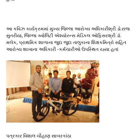
આ કવિઝ કાર્યક્રમમાં મુખ્ય જિલ્લા આરોગ્ય અધિકારીશ્રી ડો.રાજ
સુતરીયા, જિલ્લા ક્વોલિટી એશ્યોરન્સ મેડિકલ ઓફિસરશ્રી ડૉ.
મલેક, પ્રાથમિક શાળાના જુદા જુદા તાલુકાના શિક્ષકમિત્રો સહિત
આરોગ્ય શાખાના અધિકારી -કર્મચારીઓ ઉપસ્થિત રહ્યા હતાં
પત્રકાર વિશાલ ચૌહાણ સાબરકાંઠા