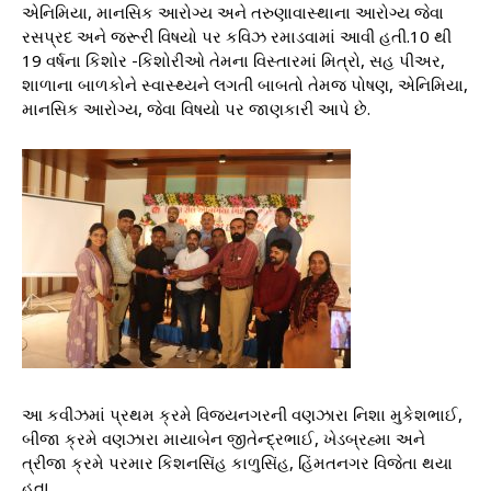
એનિમિયા, માનસિક આરોગ્ય અને તરુણાવાસ્થાના આરોગ્ય જેવા
રસપ્રદ અને જરૂરી વિષયો પર કવિઝ રમાડવામાં આવી હતી.10 થી
19 વર્ષના કિશોર -કિશોરીઓ તેમના વિસ્તારમાં મિત્રો, સહ પીઅર,
શાળાના બાળકોને સ્વાસ્થ્યને લગતી બાબતો તેમજ પોષણ, એનિમિયા,
માનસિક આરોગ્ય, જેવા વિષયો પર જાણકારી આપે છે.
આ કવીઝમાં પ્રથમ ક્રમે વિજયનગરની વણઝારા નિશા મુકેશભાઈ,
બીજા ક્રમે વણઝારા માયાબેન જીતેન્દ્રભાઈ, ખેડબ્રહ્મા અને
ત્રીજા ક્રમે પરમાર કિશનસિંહ કાળુસિંહ, હિંમતનગર વિજેતા થયા
હતા.