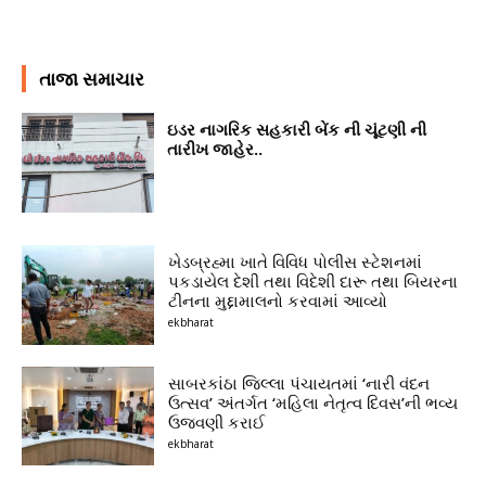
તાજા સમાચાર
ઇડર નાગરિક સહકારી બેંક ની ચૂંટણી ની
તારીખ જાહેર..
ખેડબ્રહ્મા ખાતે વિવિધ પોલીસ સ્ટેશનમાં
પકડાયેલ દેશી તથા વિદેશી દારૂ તથા બિયરના
ટીનના મુદ્દામાલનો કરવામાં આવ્યો
ekbharat
સાબરકાંઠા જિલ્લા પંચાયતમાં ‘નારી વંદન
ઉત્સવ’ અંતર્ગત ‘મહિલા નેતૃત્વ દિવસ’ની ભવ્ય
ઉજવણી કરાઈ
ekbharat