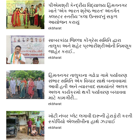
પીએમશ્રી કેન્દ્રીય વિદ્યાલય હિંમતનગર
ખાતે ‘એક ભારત શ્રેષ્ઠ ભારત’ અંતર્ગત
ક્લસ્ટર સ્તરીય ‘કલા ઉત્સવ’નું સફળ
આયોજન કરાયું
ekbharat
સાબરકાંઠા જિલ્લા કોંગ્રેસ સમિતિ દ્વારા
તાલુકા અને શહેર પ્રભારીશ્રીઓની નિમણૂક
જાહેર કરાઈ..
ekbharat
હિંમતનગર તાલુકાના ગઢોડા ગામે પર્યાવરણ
સંભાર સમિતિ એક વિચાર સાથે બનાવવામાં
આવી હતી અને ત્યારબાદ સમયાંતરે અલગ
અલગ કાર્યક્રમો થકી પર્યાવરણ બચાવવા
માટે કામગીરી...
ekbharat
ખોટી નંબર પ્લેટ લગાવી દારૂની હેરાફેરી કરતી
સ્કોર્પિયો એલસીબીના હાથે ઝડપાઈ
ekbharat