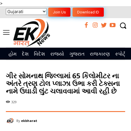
>
Join Us
Download ID
હોમ
દેશ
વિદેશ
રાજ્યો
ગુજરાત
રાજકારણ
સ્પોર્ટ્સ
ગીર સોમનાથ જિલ્લામાં 65 કિલોમીટર ના
અંતરે ત્રણ ટોલ પ્લાઝા ઉભા કરી ટેક્સના
નામે ઉઘાડી લુંટ ચલાવવામાં આવી રહી છે
329
By
ekbharat