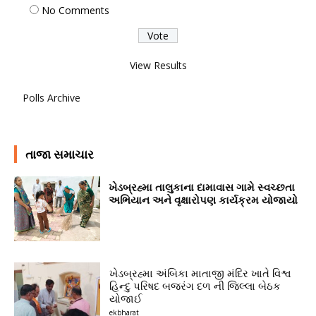
No Comments
View Results
Polls Archive
તાજા સમાચાર
ખેડબ્રહ્મા તાલુકાના દામાવાસ ગામે સ્વચ્છતા
અભિયાન અને વૃક્ષારોપણ કાર્યક્રમ યોજાયો
ખેડબ્રહ્મા અંબિકા માતાજી મંદિર ખાતે વિશ્વ
હિન્દુ પરિષદ બજરંગ દળ ની જિલ્લા બેઠક
યોજાઈ
ekbharat