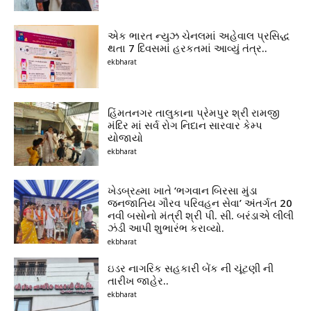
એક ભારત ન્યુઝ ચેનલમાં અહેવાલ પ્રસિદ્ધ
થતા 7 દિવસમાં હરકતમાં આવ્યું તંત્ર..
ekbharat
હિંમતનગર તાલુકાના પ્રેમપુર શ્રી રામજી
મંદિર માં સર્વ રોગ નિદાન સારવાર કેમ્પ
યોજાયો
ekbharat
ખેડબ્રહ્મા ખાતે ‘ભગવાન બિરસા મુંડા
જનજાતિય ગૌરવ પરિવહન સેવા’ અંતર્ગત 20
નવી બસોનો મંત્રી શ્રી પી. સી. બરંડાએ લીલી
ઝંડી આપી શુભારંભ કરાવ્યો.
ekbharat
ઇડર નાગરિક સહકારી બેંક ની ચૂંટણી ની
તારીખ જાહેર..
ekbharat