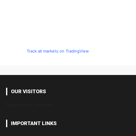
Track all markets on TradingView
OUR VISITORS
[wps_visitor_counter]
IMPORTANT LINKS