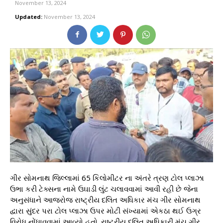
November 13, 2024
Updated:
November 13, 2024
ગીર સોમનાથ જિલ્લામાં 65 કિલોમીટર ના અંતરે ત્રણ ટોલ પ્લાઝા
ઉભા કરી ટેક્સના નામે ઉઘાડી લુંટ ચલાવવામાં આવી રહી છે જેના
અનુસંધાને આજરોજ રાષ્ટ્રીય દલિત અધિકાર મંચ ગીર સોમનાથ
દ્વારા સુંદર પરા ટોલ પ્લાઝા ઉપર મોટી સંખ્યામાં એકઠા થઈ ઉગ્ર
વિરોધ નોંધાવવામાં આવ્યો હતો. રાષ્ટ્રીય દલિત અધિકારી મંચ ગીર