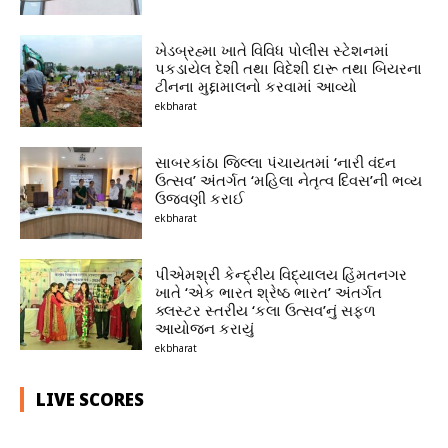
ખેડબ્રહ્મા ખાતે વિવિધ પોલીસ સ્ટેશનમાં
પકડાયેલ દેશી તથા વિદેશી દારૂ તથા બિયરના
ટીનના મુદ્દામાલનો કરવામાં આવ્યો
ekbharat
સાબરકાંઠા જિલ્લા પંચાયતમાં ‘નારી વંદન
ઉત્સવ’ અંતર્ગત ‘મહિલા નેતૃત્વ દિવસ’ની ભવ્ય
ઉજવણી કરાઈ
ekbharat
પીએમશ્રી કેન્દ્રીય વિદ્યાલય હિંમતનગર
ખાતે ‘એક ભારત શ્રેષ્ઠ ભારત’ અંતર્ગત
ક્લસ્ટર સ્તરીય ‘કલા ઉત્સવ’નું સફળ
આયોજન કરાયું
ekbharat
LIVE SCORES