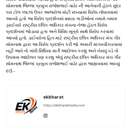
સોમનાથ જિલ્લા પ્રમુખ રાજેશભાઈ વાઢેર ની આગેવાની હેઠળ સુંદર
પરા ટોલ પ્લાઝા ઉપર આજરોજ મોટી સંખ્યામાં વિરોધ નોંધાવવામાં
આવ્યો હતો આ વિરોધ પ્રદર્શનમાં eeco ગાડીઓના તમામે તમામ
ડ્રાઈવરો રાષ્ટ્રીય દલિત અધિકાર મંચના નેજા હેઠળ વિરોધ
પ્રદર્શનમાં જોડાયા હતા અને વિવિધ સૂત્રો સાથે વિરોધ કરવામાં
આવ્યો હતો. ડાઈવરોના હિત માટે રાષ્ટ્રીય દલિત અધિકાર મંચ ગીર
સોમનાથ દ્વારા આ વિરોધ પ્રદર્શન કરી જો અમારી માંગસ્વીકારવામાં
નહીં આવે તો ગાંધી સિંધિયા માર્ગે આંદોલન કરશું અને બેસવું પડે તો
ઉપવાસ આંદોલન પણ કરશુ એવું રાષ્ટ્રીય દલિત અધિકાર મંચ ગીર
સોમનાથ જિલ્લા પ્રમુખ રાજેશભાઈ વાઢેર દ્વારા જણાવવામાં આવ્યું
હતું…
ekbharat
https://ekbharatmedia.com