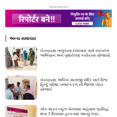
- Advertisement -
અન્ય સમાચાર
ખેડબ્રહ્મા તાલુકાના દામાવાસ ગામે સ્વચ્છતા
અભિયાન અને વૃક્ષારોપણ કાર્યક્રમ યોજાયો
ખેડબ્રહ્મા અંબિકા માતાજી મંદિર ખાતે વિશ્વ
હિન્દુ પરિષદ બજરંગ દળ ની જિલ્લા બેઠક
યોજાઈ
એક ભારત ન્યુઝ ચેનલમાં અહેવાલ પ્રસિદ્ધ
થતા 7 દિવસમાં હરકતમાં આવ્યું તંત્ર..