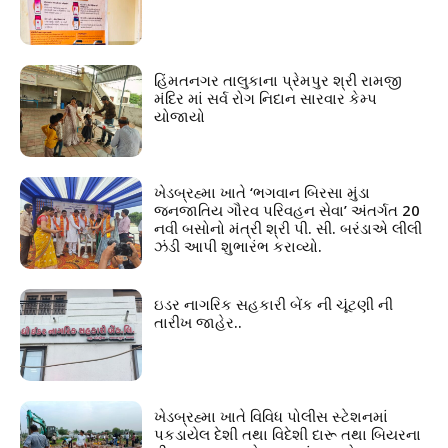
હિંમતનગર તાલુકાના પ્રેમપુર શ્રી રામજી
મંદિર માં સર્વ રોગ નિદાન સારવાર કેમ્પ
યોજાયો
ખેડબ્રહ્મા ખાતે ‘ભગવાન બિરસા મુંડા
જનજાતિય ગૌરવ પરિવહન સેવા’ અંતર્ગત 20
નવી બસોનો મંત્રી શ્રી પી. સી. બરંડાએ લીલી
ઝંડી આપી શુભારંભ કરાવ્યો.
ઇડર નાગરિક સહકારી બેંક ની ચૂંટણી ની
તારીખ જાહેર..
ખેડબ્રહ્મા ખાતે વિવિધ પોલીસ સ્ટેશનમાં
પકડાયેલ દેશી તથા વિદેશી દારૂ તથા બિયરના