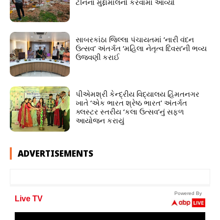
ટીનના મુદ્દામાલનો કરવામાં આવ્યો
સાબરકાંઠા જિલ્લા પંચાયતમાં ‘નારી વંદન
ઉત્સવ’ અંતર્ગત ‘મહિલા નેતૃત્વ દિવસ’ની ભવ્ય
ઉજવણી કરાઈ
પીએમશ્રી કેન્દ્રીય વિદ્યાલય હિંમતનગર
ખાતે ‘એક ભારત શ્રેષ્ઠ ભારત’ અંતર્ગત
ક્લસ્ટર સ્તરીય ‘કલા ઉત્સવ’નું સફળ
આયોજન કરાયું
ADVERTISEMENTS