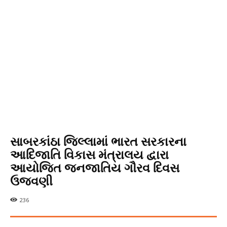
સાબરકાંઠા જિલ્લામાં ભારત સરકારના
આદિજાતિ વિકાસ મંત્રાલય દ્વારા
આયોજિત જનજાતિય ગૌરવ દિવસ
ઉજવણી
236