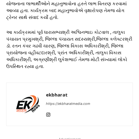
યોજનાના લાભાર્થીઓને મહાનુભાવોના હસ્તે લાભ વિતરણ કરવામાં
આવ્યા હતા. કાર્યક્રમ બાદ મહાનુભાવોએ વૃક્ષારોપણ તેમજ યોગ
ટ્રેનર સાથે સંવાદ કર્યો હતો.
આ કાર્યક્રમમાં પૂર્વ ધારાસભ્યશ્રી અશ્વિનભાઇ કોટવાલ , તાલુકા
પંચાયત પ્રમુખશ્રી, જિલ્લા પંચાયત સદસ્યશ્રી,જિલ્લા કલેક્ટરશ્રી
ડૉ. રતન કંવર ગઢવી ચારણ, જિલ્લા વિકાસ અધિકારીશ્રી, જિલ્લા
પ્રાયોજના વહીવટદારશ્રી, પ્રાંત અધિકારીશ્રી, તાલુકા વિકાસ
અધિકારીશ્રી, અગ્રણીશ્રી લુકેશભાઈ તેમજ મોટી સંખ્યામાં લોકો
ઉપસ્થિત રહ્યા હતા.
ekbharat
https://ekbharatmedia.com
- Advertisement -