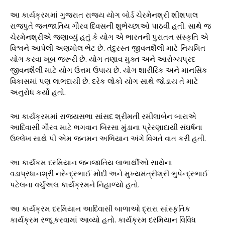
આ કાર્યક્રમમાં ગુજરાત રાજ્ય યોગ બોર્ડ ચેરમેનશ્રી શીશપાલ
રાજપુતે જનજાતિય ગૌરવ દિવસની શુભેચ્છાઓ પાઠવી હતી. સાથે જ
ચેરમેનશ્રીએ જણાવ્યું હતું કે યોગ એ ભારતની પુરાતન સંસ્કૃતિ એ
વિશ્વને આપેલી અણમોલ ભેટ છે. તંદુરસ્ત જીવનશૈલી માટે નિયમિત
યોગ કરવા ખૂબ જરૂરી છે. યોગ તણાવ મુક્ત અને આરોગ્યપ્રદ
જીવનશૈલી માટે યોગ ઉત્તમ ઉપાય છે. યોગ શારીરિક અને માનસિક
વિકાસમાં પણ લાભદાયી છે. દરેક લોકો યોગ સાથે જોડાય તે માટે
અનુરોધ કર્યો હતો.
આ કાર્યક્રમમાં રાજ્યસભા સાંસદ શ્રીમતી રમીલાબેન બારાએ
આદિવાસી ગૌરવ માટે ભગવાન બિરસા મુંડાના પ્રેરણાદાયી સંઘર્ષના
ઉલ્લેખ સાથે પી એમ જનમન અભિયાન અંગે વિગતે વાત કરી હતી.
આ કાર્યકમ દરમિયાન જનજાતિય લાભાર્થીઓ સાથેના
વડાપ્રધાનશ્રી નરેન્દ્રભાઈ મોદી અને મુખ્યમંત્રીશ્રી ભુપેન્દ્રભાઈ
પટેલના વર્ચુઅલ કાર્યક્રમને નિહાળ્યો હતો.
આ કાર્યક્રમ દરમિયાન આદિવાસી બાળાઓ દ્રારા સાંસ્કૃતિક
કાર્યક્રમ રજૂ કરવામાં આવ્યો હતો. કાર્યક્રમ દરમિયાન વિવિધ