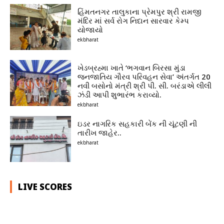
હિંમતનગર તાલુકાના પ્રેમપુર શ્રી રામજી
મંદિર માં સર્વ રોગ નિદાન સારવાર કેમ્પ
યોજાયો
ekbharat
ખેડબ્રહ્મા ખાતે ‘ભગવાન બિરસા મુંડા
જનજાતિય ગૌરવ પરિવહન સેવા’ અંતર્ગત 20
નવી બસોનો મંત્રી શ્રી પી. સી. બરંડાએ લીલી
ઝંડી આપી શુભારંભ કરાવ્યો.
ekbharat
ઇડર નાગરિક સહકારી બેંક ની ચૂંટણી ની
તારીખ જાહેર..
ekbharat
LIVE SCORES