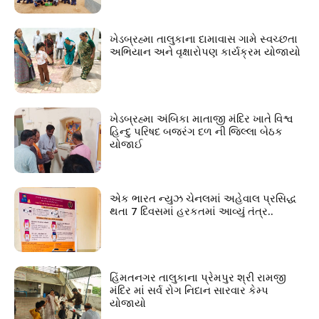
ખેડબ્રહ્મા તાલુકાના દામાવાસ ગામે સ્વચ્છતા
અભિયાન અને વૃક્ષારોપણ કાર્યક્રમ યોજાયો
ખેડબ્રહ્મા અંબિકા માતાજી મંદિર ખાતે વિશ્વ
હિન્દુ પરિષદ બજરંગ દળ ની જિલ્લા બેઠક
યોજાઈ
એક ભારત ન્યુઝ ચેનલમાં અહેવાલ પ્રસિદ્ધ
થતા 7 દિવસમાં હરકતમાં આવ્યું તંત્ર..
હિંમતનગર તાલુકાના પ્રેમપુર શ્રી રામજી
મંદિર માં સર્વ રોગ નિદાન સારવાર કેમ્પ
યોજાયો