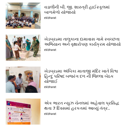
વડાલીની બી. જી. શાસ્ત્રી હાઈસ્કૂલમાં
બાળમેળો યોજાયો
ekbharat
ખેડબ્રહ્મા તાલુકાના દામાવાસ ગામે સ્વચ્છતા
અભિયાન અને વૃક્ષારોપણ કાર્યક્રમ યોજાયો
ekbharat
ખેડબ્રહ્મા અંબિકા માતાજી મંદિર ખાતે વિશ્વ
હિન્દુ પરિષદ બજરંગ દળ ની જિલ્લા બેઠક
યોજાઈ
ekbharat
એક ભારત ન્યુઝ ચેનલમાં અહેવાલ પ્રસિદ્ધ
થતા 7 દિવસમાં હરકતમાં આવ્યું તંત્ર..
ekbharat