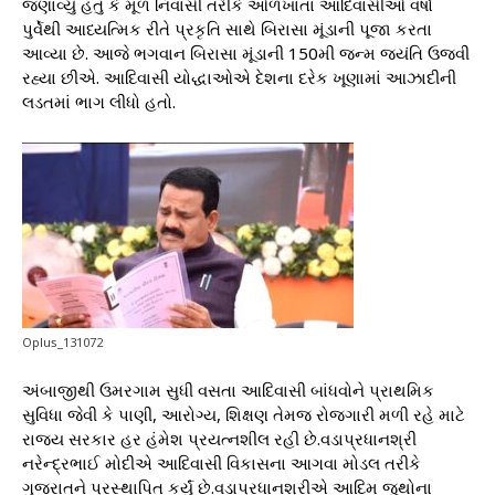
જણાવ્યું હતું કે મૂળ નિવાસી તરીકે ઓળખાતા આદિવાસીઓ વર્ષો
પુર્વેથી આધ્યત્મિક રીતે પ્રકૃતિ સાથે બિરાસા મૂંડાની પૂજા કરતા
આવ્યા છે. આજે ભગવાન બિરાસા મૂંડાની 150મી જન્મ જયંતિ ઉજવી
રહ્યા છીએ. આદિવાસી યોદ્ધાઓએ દેશના દરેક ખૂણામાં આઝાદીની
લડતમાં ભાગ લીધો હતો.
Oplus_131072
અંબાજીથી ઉમરગામ સુધી વસતા આદિવાસી બાંધવોને પ્રાથમિક
સુવિધા જેવી કે પાણી, આરોગ્ય, શિક્ષણ તેમજ રોજગારી મળી રહે માટે
રાજ્ય સરકાર હર હંમેશ પ્રયત્નશીલ રહી છે.વડાપ્રધાનશ્રી
નરેન્દ્રભાઈ મોદીએ આદિવાસી વિકાસના આગવા મોડલ તરીકે
ગુજરાતને પ્રસ્થાપિત કર્યું છે.વડાપ્રધાનશ્રીએ આદિમ જુથોના