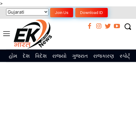
>
Join Us
Download ID
હોમ
દેશ
વિદેશ
રાજ્યો
ગુજરાત
રાજકારણ
સ્પોર્ટ્સ