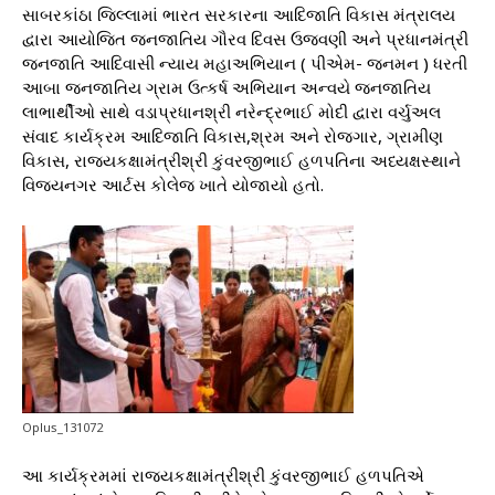
સાબરકાંઠા જિલ્લામાં ભારત સરકારના આદિજાતિ વિકાસ મંત્રાલય
દ્વારા આયોજિત જનજાતિય ગૌરવ દિવસ ઉજવણી અને પ્રધાનમંત્રી
જનજાતિ આદિવાસી ન્યાય મહાઅભિયાન ( પીએમ- જનમન ) ધરતી
આબા જનજાતિય ગ્રામ ઉત્કર્ષ અભિયાન અન્વયે જનજાતિય
લાભાર્થીઓ સાથે વડાપ્રધાનશ્રી નરેન્દ્રભાઈ મોદી દ્વારા વર્ચુઅલ
સંવાદ કાર્યક્રમ આદિજાતિ વિકાસ,શ્રમ અને રોજગાર, ગ્રામીણ
વિકાસ, રાજ્યકક્ષામંત્રીશ્રી કુંવરજીભાઈ હળપતિના અધ્યક્ષસ્થાને
વિજયનગર આર્ટસ કોલેજ ખાતે યોજાયો હતો.
Oplus_131072
આ કાર્યક્રમમાં રાજ્યકક્ષામંત્રીશ્રી કુંવરજીભાઈ હળપતિએ