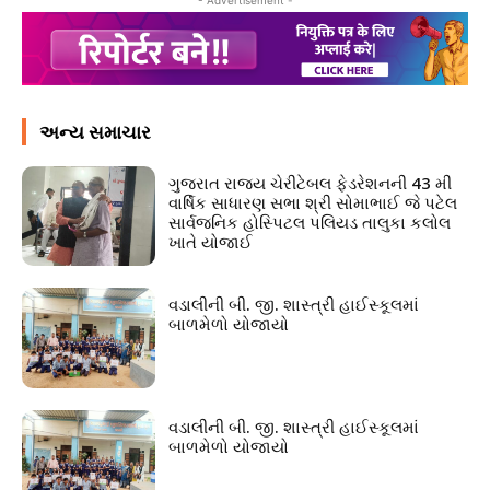
અન્ય સમાચાર
ગુજરાત રાજ્ય ચેરીટેબલ ફેડરેશનની 43 મી
વાર્ષિક સાધારણ સભા શ્રી સોમાભાઈ જે પટેલ
સાર્વજનિક હોસ્પિટલ પલિયડ તાલુકા કલોલ
ખાતે યોજાઈ
વડાલીની બી. જી. શાસ્ત્રી હાઈસ્કૂલમાં
બાળમેળો યોજાયો
વડાલીની બી. જી. શાસ્ત્રી હાઈસ્કૂલમાં
બાળમેળો યોજાયો