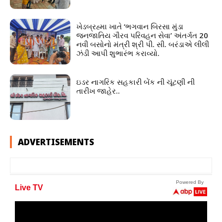
ખેડબ્રહ્મા ખાતે ‘ભગવાન બિરસા મુંડા
જનજાતિય ગૌરવ પરિવહન સેવા’ અંતર્ગત 20
નવી બસોનો મંત્રી શ્રી પી. સી. બરંડાએ લીલી
ઝંડી આપી શુભારંભ કરાવ્યો.
ઇડર નાગરિક સહકારી બેંક ની ચૂંટણી ની
તારીખ જાહેર..
ADVERTISEMENTS