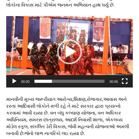
લોકોના વિકાસ માટે પીએમ જનમન અભિયાન હાથ ધર્યુ છે.
V
i
d
e
o
P
l
a
y
e
00:00
00:06
r
માનવીની મુખ્ય જરૂરીયાત આરોગ્ય,શિક્ષણ,રોજગાર,આવાસ અને
રસ્તા આદિવાસી લોકોને મળી રહે તે માટે સરકાર દ્વારા પ્રયત્નો
કરવામાં આવી રહ્યા છે. વન બંધુ કલ્યાણ યોજના, વન અધિકાર
અધિનિયમ, સમરસ છાત્રાલય, આદર્શ નિવાસી શાળા, એકલવ્ય
મોડેલ સ્કૂલ, સંકલિત ડેરી વિકાસ, જેવી મહત્વની યોજનાઓ અમલી
બનાવી છે.જેનો લાભ નાગરિકો લઇ રહ્યા છે.