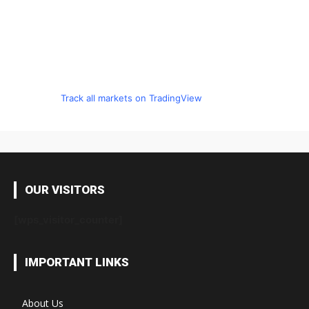
Track all markets on TradingView
OUR VISITORS
[wps_visitor_counter]
IMPORTANT LINKS
About Us