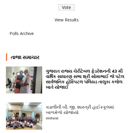
View Results
Polls Archive
તાજા સમાચાર
ગુજરાત રાજ્ય ચેરીટેબલ ફેડરેશનની 43 મી
વાર્ષિક સાધારણ સભા શ્રી સોમાભાઈ જે પટેલ
સાર્વજનિક હોસ્પિટલ પલિયડ તાલુકા કલોલ
ખાતે યોજાઈ
વડાલીની બી. જી. શાસ્ત્રી હાઈસ્કૂલમાં
બાળમેળો યોજાયો
ekbharat