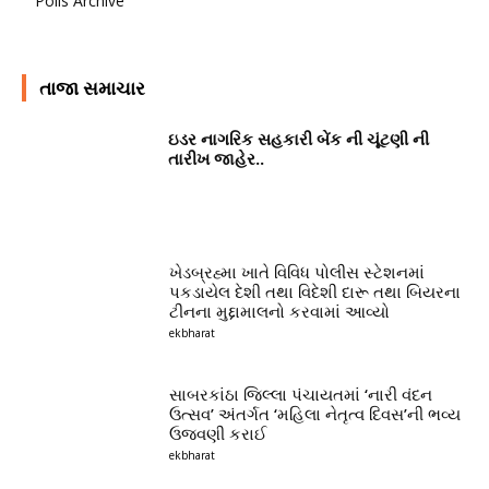
Polls Archive
તાજા સમાચાર
ઇડર નાગરિક સહકારી બેંક ની ચૂંટણી ની
તારીખ જાહેર..
ખેડબ્રહ્મા ખાતે વિવિધ પોલીસ સ્ટેશનમાં
પકડાયેલ દેશી તથા વિદેશી દારૂ તથા બિયરના
ટીનના મુદ્દામાલનો કરવામાં આવ્યો
ekbharat
સાબરકાંઠા જિલ્લા પંચાયતમાં ‘નારી વંદન
ઉત્સવ’ અંતર્ગત ‘મહિલા નેતૃત્વ દિવસ’ની ભવ્ય
ઉજવણી કરાઈ
ekbharat