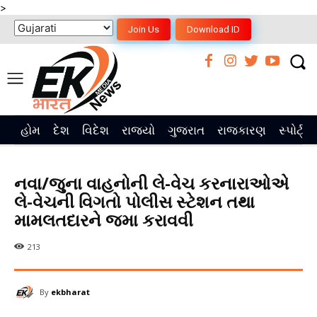
>
Join Us
Download ID
હોમ
દેશ
વિદેશ
રાજ્યો
ગુજરાત
રાજકારણ
સ્પોર્ટ્સ
નવા/જુના વાહનોની લે-વેચ કરનારાઓએ
લે-વેચની વિગતો પોલીસ સ્ટેશન તથા
મામલતદારને જમા કરાવવી
213
By
ekbharat