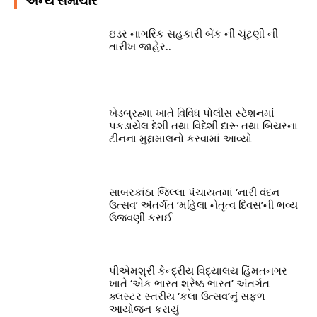
અન્ય સમાચાર
ઇડર નાગરિક સહકારી બેંક ની ચૂંટણી ની
તારીખ જાહેર..
ખેડબ્રહ્મા ખાતે વિવિધ પોલીસ સ્ટેશનમાં
પકડાયેલ દેશી તથા વિદેશી દારૂ તથા બિયરના
ટીનના મુદ્દામાલનો કરવામાં આવ્યો
સાબરકાંઠા જિલ્લા પંચાયતમાં ‘નારી વંદન
ઉત્સવ’ અંતર્ગત ‘મહિલા નેતૃત્વ દિવસ’ની ભવ્ય
ઉજવણી કરાઈ
પીએમશ્રી કેન્દ્રીય વિદ્યાલય હિંમતનગર
ખાતે ‘એક ભારત શ્રેષ્ઠ ભારત’ અંતર્ગત
ક્લસ્ટર સ્તરીય ‘કલા ઉત્સવ’નું સફળ
આયોજન કરાયું