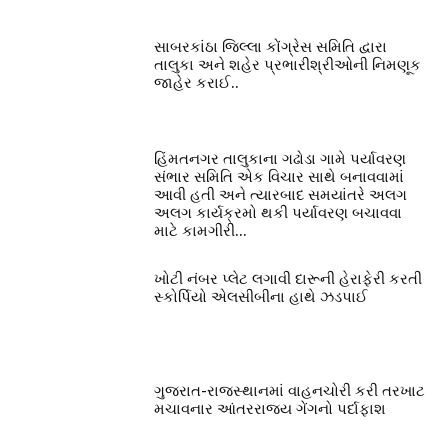
સાબરકાંઠા જિલ્લા કોંગ્રેસ સમિતિ દ્વારા
તાલુકા અને શહેર પ્રભારીશ્રીઓની નિમણૂક
જાહેર કરાઈ..
હિંમતનગર તાલુકાના ગઢોડા ગામે પર્યાવરણ
સંભાર સમિતિ એક વિચાર સાથે બનાવવામાં
આવી હતી અને ત્યારબાદ સમયાંતરે અલગ
અલગ કાર્યક્રમો થકી પર્યાવરણ બચાવવા
માટે કામગીરી...
ખોટી નંબર પ્લેટ લગાવી દારૂની હેરાફેરી કરતી
સ્કોર્પિયો એલસીબીના હાથે ઝડપાઈ
ગુજરાત-રાજસ્થાનમાં વાહનચોરી કરી તરખાટ
મચાવનાર આંતરરાજ્ય ગેંગનો પર્દાફાશ