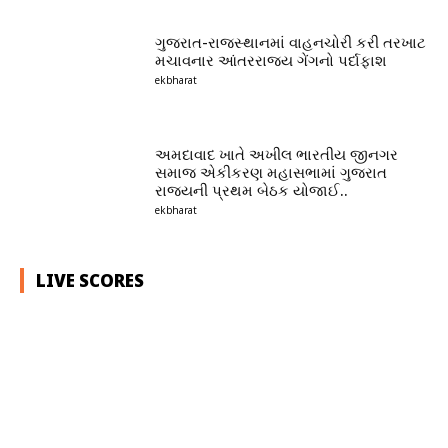
ગુજરાત-રાજસ્થાનમાં વાહનચોરી કરી તરખાટ
મચાવનાર આંતરરાજ્ય ગેંગનો પર્દાફાશ
ekbharat
અમદાવાદ ખાતે અખીલ ભારતીય જીનગર
સમાજ એકીકરણ મહાસભામાં ગુજરાત
રાજ્યની પ્રથમ બેઠક યોજાઈ..
ekbharat
LIVE SCORES