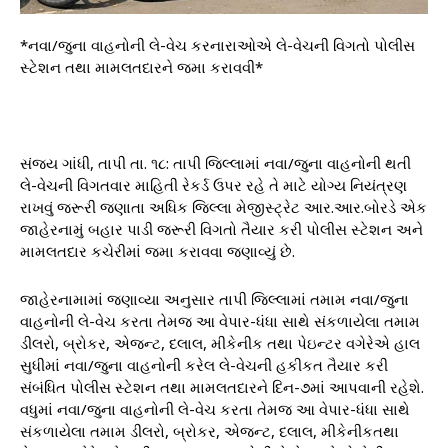
*નવા/જુના વાહનોની લે-વેચ કરનારાઓએ લે-વેચની વિગતો પોલીસ
સ્ટેશન તથા મામલતદારને જમા કરાવવી*
સંજય ગાંધી, તાપી તા. ૧૮: તાપી જિલ્લામાં નવા/જુના વાહનોની થતી
લે-વેચની વિગતવાર માહિતી રેકર્ડ ઉપર રહે તે માટે યોગ્ય નિયંત્રણ
રાખવું જરૂરી જણાતા અધિક જિલ્લા મેજીસ્ટ્રેટ આર.આર.બોરડે એક
જાહેરનામું બહાર પાડી જરૂરી વિગતો તૈયાર કરી પોલીસ સ્ટેશન અને
મામલતદાર કચેરીમાં જમા કરાવવા જણાવ્યું છે.
જાહેરનામામાં જણાવ્યા અનુસાર તાપી જિલ્લામાં તમામ નવા/જુના
વાહનોની લે-વેચ કરતા તેમજ આ વેપાર-ધંધા સાથે સંકળાયેલા તમામ
ડીલરો, બ્રોકર, એજન્ટ, દલાલ, મીકેનીક તથા પેઇન્ટર વગેરેએ હાલ
સુધીમાં નવા/જુના વાહનોની કરેલ લે-વેચની હકીકત તૈયાર કરી
સંબંધિત પોલીસ સ્ટેશન તથા મામલતદારને દિન-૭માં આપવાની રહેશે.
વધુમાં નવા/જુના વાહનોની લે-વેચ કરતા તેમજ આ વેપાર-ધંધા સાથે
સંકળાયેલા તમામ ડીલરો, બ્રોકર, એજન્ટ, દલાલ, મીકેનીકતથા