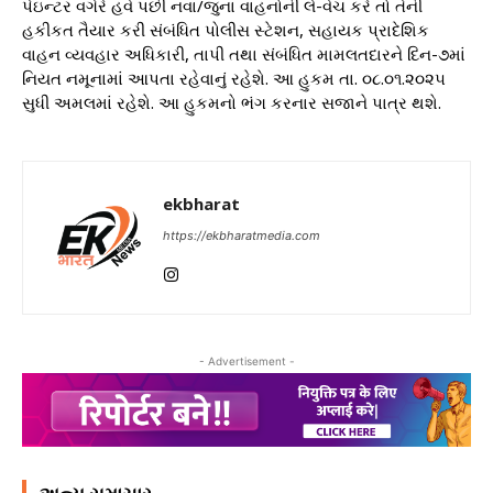
પેઇન્ટર વગેરે હવે પછી નવા/જુના વાહનોની લે-વેચ કરે તો તેની
હકીકત તૈયાર કરી સંબંધિત પોલીસ સ્ટેશન, સહાયક પ્રાદેશિક
વાહન વ્યવહાર અધિકારી, તાપી તથા સંબંધિત મામલતદારને દિન-૭માં
નિયત નમૂનામાં આપતા રહેવાનું રહેશે. આ હુકમ તા. ૦૮.૦૧.૨૦૨૫
સુધી અમલમાં રહેશે. આ હુકમનો ભંગ કરનાર સજાને પાત્ર થશે.
ekbharat
https://ekbharatmedia.com
- Advertisement -