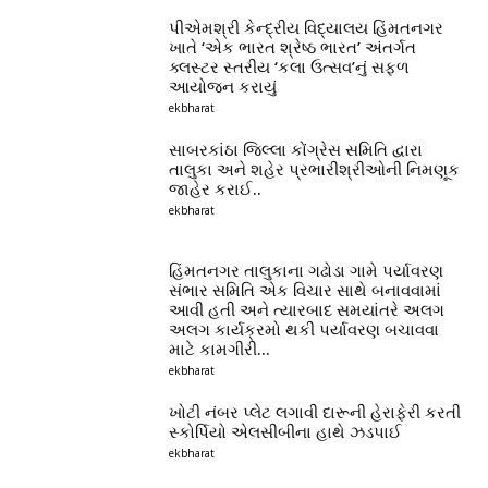
પીએમશ્રી કેન્દ્રીય વિદ્યાલય હિંમતનગર
ખાતે ‘એક ભારત શ્રેષ્ઠ ભારત’ અંતર્ગત
ક્લસ્ટર સ્તરીય ‘કલા ઉત્સવ’નું સફળ
આયોજન કરાયું
ekbharat
સાબરકાંઠા જિલ્લા કોંગ્રેસ સમિતિ દ્વારા
તાલુકા અને શહેર પ્રભારીશ્રીઓની નિમણૂક
જાહેર કરાઈ..
ekbharat
હિંમતનગર તાલુકાના ગઢોડા ગામે પર્યાવરણ
સંભાર સમિતિ એક વિચાર સાથે બનાવવામાં
આવી હતી અને ત્યારબાદ સમયાંતરે અલગ
અલગ કાર્યક્રમો થકી પર્યાવરણ બચાવવા
માટે કામગીરી...
ekbharat
ખોટી નંબર પ્લેટ લગાવી દારૂની હેરાફેરી કરતી
સ્કોર્પિયો એલસીબીના હાથે ઝડપાઈ
ekbharat