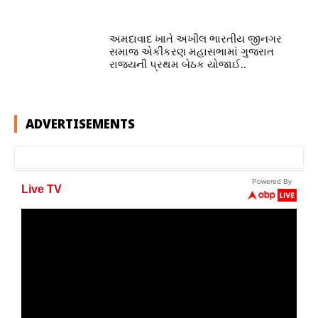
અમદાવાદ ખાતે અખીલ ભારતીય જીનગર
સમાજ એકીકરણ મહાસભામાં ગુજરાત
રાજ્યની પ્રથમ બેઠક યોજાઈ..
ADVERTISEMENTS