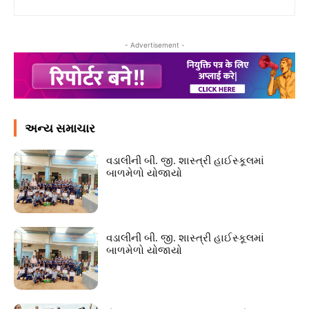
- Advertisement -
અન્ય સમાચાર
વડાલીની બી. જી. શાસ્ત્રી હાઈસ્કૂલમાં
બાળમેળો યોજાયો
વડાલીની બી. જી. શાસ્ત્રી હાઈસ્કૂલમાં
બાળમેળો યોજાયો