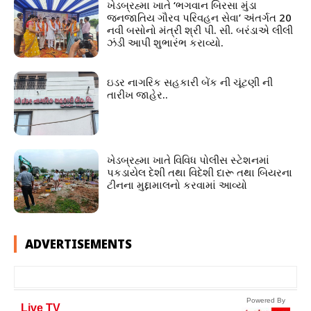
ખેડબ્રહ્મા ખાતે ‘ભગવાન બિરસા મુંડા
જનજાતિય ગૌરવ પરિવહન સેવા’ અંતર્ગત 20
નવી બસોનો મંત્રી શ્રી પી. સી. બરંડાએ લીલી
ઝંડી આપી શુભારંભ કરાવ્યો.
ઇડર નાગરિક સહકારી બેંક ની ચૂંટણી ની
તારીખ જાહેર..
ખેડબ્રહ્મા ખાતે વિવિધ પોલીસ સ્ટેશનમાં
પકડાયેલ દેશી તથા વિદેશી દારૂ તથા બિયરના
ટીનના મુદ્દામાલનો કરવામાં આવ્યો
ADVERTISEMENTS