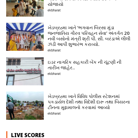
યોજાયો
ekbharat
ખેડબ્રહ્મા ખાતે ‘ભગવાન બિરસા મુંડા
જનજાતિય ગૌરવ પરિવહન સેવા’ અંતર્ગત 20
નવી બસોનો મંત્રી શ્રી પી. સી. બરંડાએ લીલી
ઝંડી આપી શુભારંભ કરાવ્યો.
ekbharat
ઇડર નાગરિક સહકારી બેંક ની ચૂંટણી ની
તારીખ જાહેર..
ekbharat
ખેડબ્રહ્મા ખાતે વિવિધ પોલીસ સ્ટેશનમાં
પકડાયેલ દેશી તથા વિદેશી દારૂ તથા બિયરના
ટીનના મુદ્દામાલનો કરવામાં આવ્યો
ekbharat
LIVE SCORES