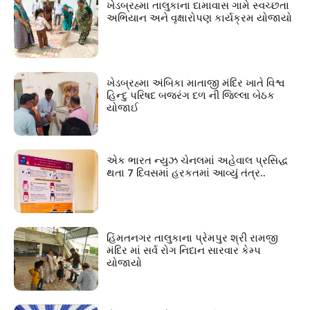
ખેડબ્રહ્મા તાલુકાના દામાવાસ ગામે સ્વચ્છતા
અભિયાન અને વૃક્ષારોપણ કાર્યક્રમ યોજાયો
ખેડબ્રહ્મા અંબિકા માતાજી મંદિર ખાતે વિશ્વ
હિન્દુ પરિષદ બજરંગ દળ ની જિલ્લા બેઠક
યોજાઈ
એક ભારત ન્યુઝ ચેનલમાં અહેવાલ પ્રસિદ્ધ
થતા 7 દિવસમાં હરકતમાં આવ્યું તંત્ર..
હિંમતનગર તાલુકાના પ્રેમપુર શ્રી રામજી
મંદિર માં સર્વ રોગ નિદાન સારવાર કેમ્પ
યોજાયો