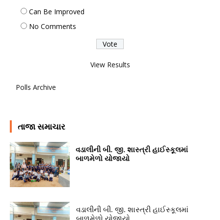
Can Be Improved
No Comments
View Results
Polls Archive
તાજા સમાચાર
વડાલીની બી. જી. શાસ્ત્રી હાઈસ્કૂલમાં
બાળમેળો યોજાયો
વડાલીની બી. જી. શાસ્ત્રી હાઈસ્કૂલમાં
બાળમેળો યોજાયો