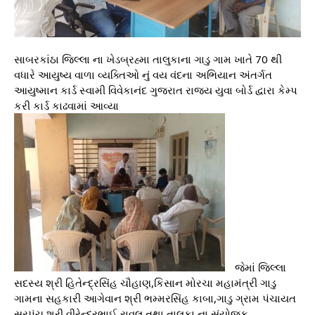
સાબરકાંઠા જિલ્લા ના ખેડબ્રહ્મા તાલુકાના ગાડુ ગામ ખાતે 70 થી
વધારે આયુષ્ય વાળા વ્યક્તિઓ નું વય વંદના અભિયાન અંતર્ગત
આયુષ્માન કાર્ડ સ્વામી વિવેકાનંદ ગુજરાત રાજ્ય યુવા બોર્ડ દ્વારા કેમ્પ
કરી કાર્ડ કાઢવામાં આવ્યા
જેમાં જિલ્લા
સદસ્ય શ્રી હિતેન્દ્રસિંહ ચૌહાણ,કિસાન મોરચા મહામંત્રી ગાડુ
ગામના સહકારી આગેવાન શ્રી ભમ્મરસિંહ કાબા,ગાડુ ગ્રામ પંચાયત
સરપંચ શ્રી વીરેન્દ્રભાઈ રાવલ,તથા તાલુકા ના સંયોજક