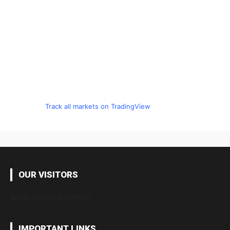
Track all markets on TradingView
OUR VISITORS
[wps_visitor_counter]
IMPORTANT LINKS