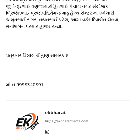
જીતેન્દ્રભાઈ વણજારા,રોહિતભાઈ પંચાલ નગર સંયોજક
બ્રિજેશભાઈ પ્રજાપતિ,તેમજ ગાડુ હેલ્થ સેન્ટર ના કર્મચારી
અમૃતભાઈ સગર, નયનભાઈ પટેલ, આશા વર્કર દિવાબેન ચેનવા,
મનીષાબેન પરમાર હાજર રહ્યા.
પત્રકાર વિશાલ ચૌહાણ સાબરકાંઠા
મો ન 9998340891
ekbharat
https://ekbharatmedia.com