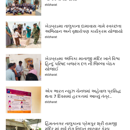
ekbharat
ખેડબ્રહ્મા તાલુકાના દામાવાસ ગામે સ્વચ્છતા
અભિયાન અને વૃક્ષારોપણ કાર્યક્રમ યોજાયો
ekbharat
ખેડબ્રહ્મા અંબિકા માતાજી મંદિર ખાતે વિશ્વ
હિન્દુ પરિષદ બજરંગ દળ ની જિલ્લા બેઠક
યોજાઈ
ekbharat
એક ભારત ન્યુઝ ચેનલમાં અહેવાલ પ્રસિદ્ધ
થતા 7 દિવસમાં હરકતમાં આવ્યું તંત્ર..
ekbharat
હિંમતનગર તાલુકાના પ્રેમપુર શ્રી રામજી
મંદિર માં સર્વ રોગ નિદાન સારવાર કેમ્પ