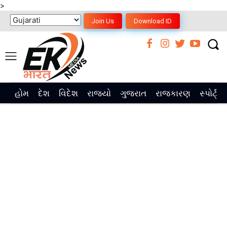
>
Join Us
Download ID
હોમ
દેશ
વિદેશ
રાજ્યો
ગુજરાત
રાજકારણ
સ્પોર્ટ્સ