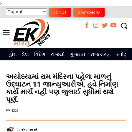
>
Join Us
Download ID
હોમ
દેશ
વિદેશ
રાજ્યો
ગુજરાત
રાજકારણ
સ્પોર્ટ્સ
અયોધ્યામાં રામ મંદિરના પહેલા માળનું
ઉદ્ઘાટન 11 જાન્યુઆરીએ, હવે નિર્માણ
કાર્ય માર્ચ નહીં પણ જુલાઈ સુધીમાં થશે
પૂર્ણ.
1228
By
ekbharat