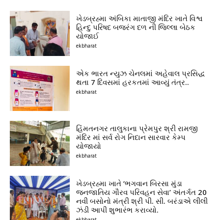
ખેડબ્રહ્મા અંબિકા માતાજી મંદિર ખાતે વિશ્વ
હિન્દુ પરિષદ બજરંગ દળ ની જિલ્લા બેઠક
યોજાઈ
ekbharat
એક ભારત ન્યુઝ ચેનલમાં અહેવાલ પ્રસિદ્ધ
થતા 7 દિવસમાં હરકતમાં આવ્યું તંત્ર..
ekbharat
હિંમતનગર તાલુકાના પ્રેમપુર શ્રી રામજી
મંદિર માં સર્વ રોગ નિદાન સારવાર કેમ્પ
યોજાયો
ekbharat
ખેડબ્રહ્મા ખાતે ‘ભગવાન બિરસા મુંડા
જનજાતિય ગૌરવ પરિવહન સેવા’ અંતર્ગત 20
નવી બસોનો મંત્રી શ્રી પી. સી. બરંડાએ લીલી
ઝંડી આપી શુભારંભ કરાવ્યો.
ekbharat