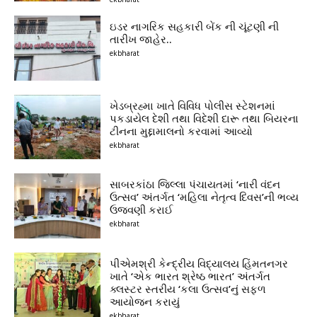
ઇડર નાગરિક સહકારી બેંક ની ચૂંટણી ની
તારીખ જાહેર..
ekbharat
ખેડબ્રહ્મા ખાતે વિવિધ પોલીસ સ્ટેશનમાં
પકડાયેલ દેશી તથા વિદેશી દારૂ તથા બિયરના
ટીનના મુદ્દામાલનો કરવામાં આવ્યો
ekbharat
સાબરકાંઠા જિલ્લા પંચાયતમાં ‘નારી વંદન
ઉત્સવ’ અંતર્ગત ‘મહિલા નેતૃત્વ દિવસ’ની ભવ્ય
ઉજવણી કરાઈ
ekbharat
પીએમશ્રી કેન્દ્રીય વિદ્યાલય હિંમતનગર
ખાતે ‘એક ભારત શ્રેષ્ઠ ભારત’ અંતર્ગત
ક્લસ્ટર સ્તરીય ‘કલા ઉત્સવ’નું સફળ
આયોજન કરાયું
ekbharat