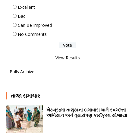
Excellent
Bad
Can Be Improved
No Comments
View Results
Polls Archive
તાજા સમાચાર
ખેડબ્રહ્મા તાલુકાના દામાવાસ ગામે સ્વચ્છતા
અભિયાન અને વૃક્ષારોપણ કાર્યક્રમ યોજાયો