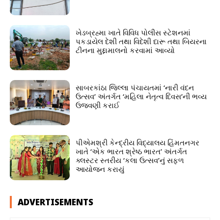
ખેડબ્રહ્મા ખાતે વિવિધ પોલીસ સ્ટેશનમાં
પકડાયેલ દેશી તથા વિદેશી દારૂ તથા બિયરના
ટીનના મુદ્દામાલનો કરવામાં આવ્યો
સાબરકાંઠા જિલ્લા પંચાયતમાં ‘નારી વંદન
ઉત્સવ’ અંતર્ગત ‘મહિલા નેતૃત્વ દિવસ’ની ભવ્ય
ઉજવણી કરાઈ
પીએમશ્રી કેન્દ્રીય વિદ્યાલય હિંમતનગર
ખાતે ‘એક ભારત શ્રેષ્ઠ ભારત’ અંતર્ગત
ક્લસ્ટર સ્તરીય ‘કલા ઉત્સવ’નું સફળ
આયોજન કરાયું
ADVERTISEMENTS