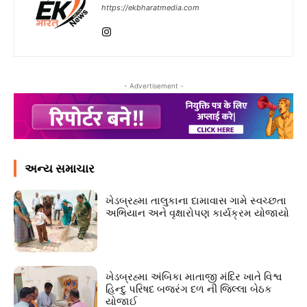
https://ekbharatmedia.com
- Advertisement -
અન્ય સમાચાર
ખેડબ્રહ્મા તાલુકાના દામાવાસ ગામે સ્વચ્છતા
અભિયાન અને વૃક્ષારોપણ કાર્યક્રમ યોજાયો
ખેડબ્રહ્મા અંબિકા માતાજી મંદિર ખાતે વિશ્વ
હિન્દુ પરિષદ બજરંગ દળ ની જિલ્લા બેઠક
યોજાઈ