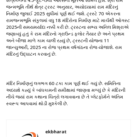
જન્મભૂમિ તીર્થ ક્ષેત્ર ટ્રસ્ટ અનુસાર, અયોધ્યામાં રામ મંદિરનું
નિર્માણ જુલાઈ 2025 સુધીમાં પૂર્ણ થઈ જશે. ટ્રસ્ટે 70 એકરના
રામજન્મભૂમિ સંકુલમાં વધુ 18 મંદિરોના નિર્માણ માટે માર્ચથી ઓગસ્ટ
2025ની સમયમર્યાદા નક્કી કરી છે. ટ્રસ્ટના સભ્ય અનિલ મિશ્રાએ
જણાવ્યું હતું કે રામ મંદિરનો ગ્રાઉન્ડ ફ્લોર તૈયાર છે અને પ્રથમ
અને બીજા માળે કામ ચાલી રહ્યું છે, ટ્રસ્ટની યોજના 11
જાન્યુઆરી, 2025 ના રોજ પ્રથમ વર્ષગાંઠના રોજ યોજાશે. રામ
મંદિરનું ઉદ્ઘાટન કરવાનું છે.
મંદિર નિર્માણનું લગભગ 60 ટકા કામ પૂર્ણ થઈ ગયું છે. સમિતિના
અધ્યક્ષે કહ્યું કે બાંધકામની સમીક્ષામાં જાણવા મળ્યું છે કે મંદિરની
નીચે જ્યાં રામ કથાના ચિત્રો લગાવવાના છે તે પ્લેટફોર્મને અંતિમ
સ્વરૂપ આપવામાં થોડી મુશ્કેલી છે.
ekbharat