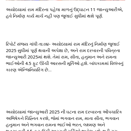
અયોધ્યામાં રામ મંદિરના પહેલા માળનું ઉદ્ઘાટન 11 જાન્યુઆરીએ,
હવે નિર્માણ કાર્ય માર્ચ નહીં પણ જુલાઈ સુધીમાં થશે પૂર્ણ.
રિપોર્ટ સંજય ગાંધી તા.૦૪- અયોધ્યામાં રામ મંદિરનું નિર્માણ જુલાઈ
2025 સુધીમાં પૂર્ણ થવાની અપેક્ષા છે, અને રામ દરબારની પવિત્રતા
જાન્યુઆરી 2025માં થશે. તેમાં રામ, સીતા, હનુમાન અને રામના
ભાઈઓની 4.5 ફૂટ ઊંચી આરસની મૂર્તિઓ હશે. બાંધકામમાં વિલંબનું
કારણ એન્જિનિયરિંગ છે…
અયોધ્યામાં જાન્યુઆરી 2025 ની ઘટના રામ દરબારના ઔપચારિક
અભિષેકને ચિહ્નિત કરશે, જેમાં ભગવાન રામ, માતા સીતા, ભગવાન
હનુમાન અને ભગવાન રામના ભાઈઓ ભરત, લક્ષ્મણ અને
શત્રુઘ્નની 4.5-ફૂટ-ઉંચી આરસની મૂર્તિઓ શામેલ હશે. શ્રી રામ