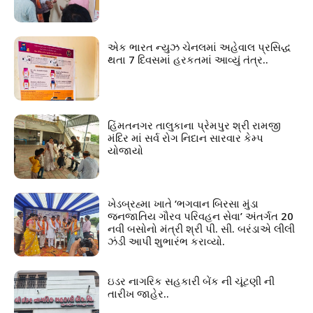
એક ભારત ન્યુઝ ચેનલમાં અહેવાલ પ્રસિદ્ધ
થતા 7 દિવસમાં હરકતમાં આવ્યું તંત્ર..
હિંમતનગર તાલુકાના પ્રેમપુર શ્રી રામજી
મંદિર માં સર્વ રોગ નિદાન સારવાર કેમ્પ
યોજાયો
ખેડબ્રહ્મા ખાતે ‘ભગવાન બિરસા મુંડા
જનજાતિય ગૌરવ પરિવહન સેવા’ અંતર્ગત 20
નવી બસોનો મંત્રી શ્રી પી. સી. બરંડાએ લીલી
ઝંડી આપી શુભારંભ કરાવ્યો.
ઇડર નાગરિક સહકારી બેંક ની ચૂંટણી ની
તારીખ જાહેર..