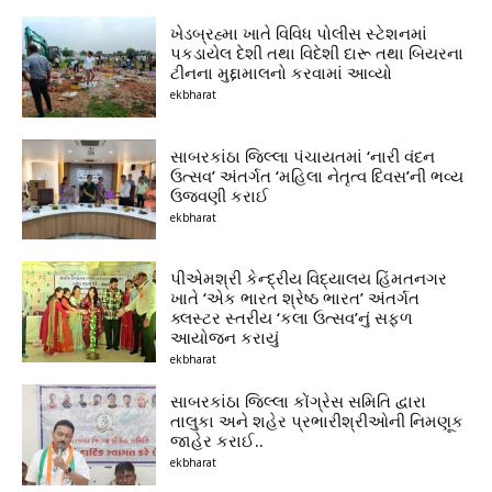
ખેડબ્રહ્મા ખાતે વિવિધ પોલીસ સ્ટેશનમાં
પકડાયેલ દેશી તથા વિદેશી દારૂ તથા બિયરના
ટીનના મુદ્દામાલનો કરવામાં આવ્યો
ekbharat
સાબરકાંઠા જિલ્લા પંચાયતમાં ‘નારી વંદન
ઉત્સવ’ અંતર્ગત ‘મહિલા નેતૃત્વ દિવસ’ની ભવ્ય
ઉજવણી કરાઈ
ekbharat
પીએમશ્રી કેન્દ્રીય વિદ્યાલય હિંમતનગર
ખાતે ‘એક ભારત શ્રેષ્ઠ ભારત’ અંતર્ગત
ક્લસ્ટર સ્તરીય ‘કલા ઉત્સવ’નું સફળ
આયોજન કરાયું
ekbharat
સાબરકાંઠા જિલ્લા કોંગ્રેસ સમિતિ દ્વારા
તાલુકા અને શહેર પ્રભારીશ્રીઓની નિમણૂક
જાહેર કરાઈ..
ekbharat