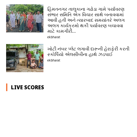
હિંમતનગર તાલુકાના ગઢોડા ગામે પર્યાવરણ
સંભાર સમિતિ એક વિચાર સાથે બનાવવામાં
આવી હતી અને ત્યારબાદ સમયાંતરે અલગ
અલગ કાર્યક્રમો થકી પર્યાવરણ બચાવવા
માટે કામગીરી...
ekbharat
ખોટી નંબર પ્લેટ લગાવી દારૂની હેરાફેરી કરતી
સ્કોર્પિયો એલસીબીના હાથે ઝડપાઈ
ekbharat
LIVE SCORES