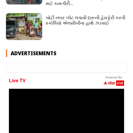
માટે કામગીરી...
ખોટી નંબર પ્લેટ લગાવી દારૂની હેરાફેરી કરતી
સ્કોર્પિયો એલસીબીના હાથે ઝડપાઈ
ADVERTISEMENTS