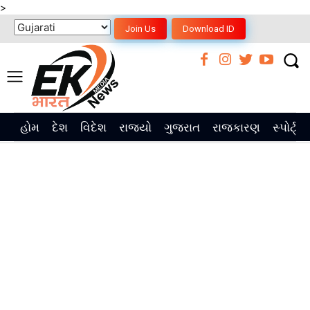
>
Join Us
Download ID
હોમ
દેશ
વિદેશ
રાજ્યો
ગુજરાત
રાજકારણ
સ્પોર્ટ્સ