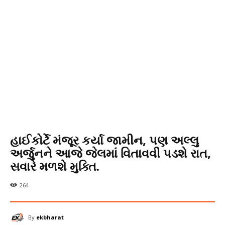
હાઈકોર્ટે મંજૂર કર્યા જામીન, પણ અલ્લુ
અર્જુનને આજે જેલમાં વિતાવવી પડશે રાત,
સવારે મળશે મુક્તિ.
264
By
ekbharat