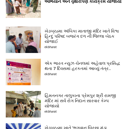
અભિયાન અને વૃક્ષારોપણ કાર્યક્રમ યોજાયો
ખેડબ્રહ્મા અંબિકા માતાજી મંદિર ખાતે વિશ્વ
હિન્દુ પરિષદ બજરંગ દળ ની જિલ્લા બેઠક
યોજાઈ
ekbharat
એક ભારત ન્યુઝ ચેનલમાં અહેવાલ પ્રસિદ્ધ
થતા 7 દિવસમાં હરકતમાં આવ્યું તંત્ર..
ekbharat
હિંમતનગર તાલુકાના પ્રેમપુર શ્રી રામજી
મંદિર માં સર્વ રોગ નિદાન સારવાર કેમ્પ
યોજાયો
ekbharat
ખેડબ્રહ્મા ખાતે ‘ભગવાન બિરસા મુંડા