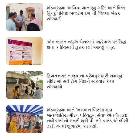
ખેડબ્રહ્મા અંબિકા માતાજી મંદિર ખાતે વિશ્વ
હિન્દુ પરિષદ બજરંગ દળ ની જિલ્લા બેઠક
યોજાઈ
એક ભારત ન્યુઝ ચેનલમાં અહેવાલ પ્રસિદ્ધ
થતા 7 દિવસમાં હરકતમાં આવ્યું તંત્ર..
હિંમતનગર તાલુકાના પ્રેમપુર શ્રી રામજી
મંદિર માં સર્વ રોગ નિદાન સારવાર કેમ્પ
યોજાયો
ખેડબ્રહ્મા ખાતે ‘ભગવાન બિરસા મુંડા
જનજાતિય ગૌરવ પરિવહન સેવા’ અંતર્ગત 20
નવી બસોનો મંત્રી શ્રી પી. સી. બરંડાએ લીલી
ઝંડી આપી શુભારંભ કરાવ્યો.