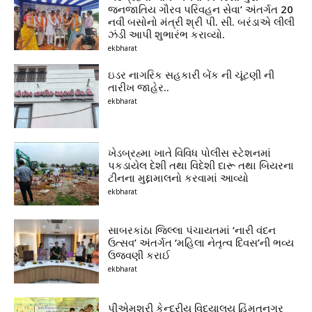
જનજાતિય ગૌરવ પરિવહન સેવા’ અંતર્ગત 20
નવી બસોનો મંત્રી શ્રી પી. સી. બરંડાએ લીલી
ઝંડી આપી શુભારંભ કરાવ્યો.
ekbharat
ઇડર નાગરિક સહકારી બેંક ની ચૂંટણી ની
તારીખ જાહેર..
ekbharat
ખેડબ્રહ્મા ખાતે વિવિધ પોલીસ સ્ટેશનમાં
પકડાયેલ દેશી તથા વિદેશી દારૂ તથા બિયરના
ટીનના મુદ્દામાલનો કરવામાં આવ્યો
ekbharat
સાબરકાંઠા જિલ્લા પંચાયતમાં ‘નારી વંદન
ઉત્સવ’ અંતર્ગત ‘મહિલા નેતૃત્વ દિવસ’ની ભવ્ય
ઉજવણી કરાઈ
ekbharat
પીએમશ્રી કેન્દ્રીય વિદ્યાલય હિંમતનગર