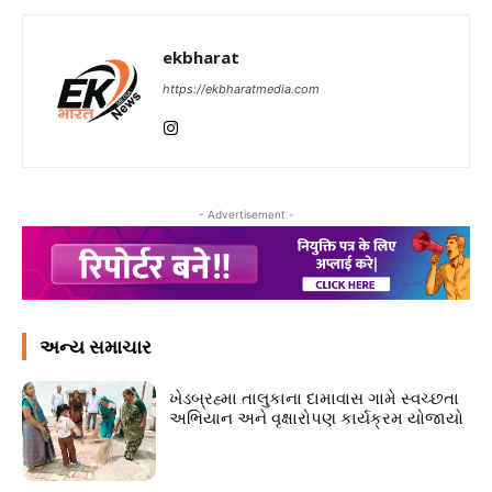
ekbharat
https://ekbharatmedia.com
- Advertisement -
અન્ય સમાચાર
ખેડબ્રહ્મા તાલુકાના દામાવાસ ગામે સ્વચ્છતા
અભિયાન અને વૃક્ષારોપણ કાર્યક્રમ યોજાયો