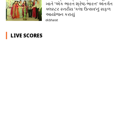
ખાતે ‘એક ભારત શ્રેષ્ઠ ભારત’ અંતર્ગત
ક્લસ્ટર સ્તરીય ‘કલા ઉત્સવ’નું સફળ
આયોજન કરાયું
ekbharat
LIVE SCORES