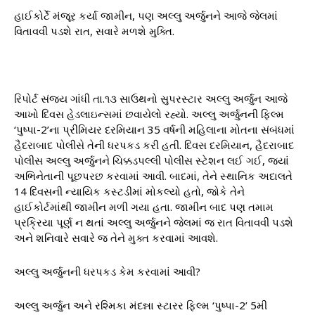
હાઈકોર્ટે મંજૂર કર્યા જામીન, પણ અલ્લુ અર્જુનને આજે જેલમાં
વિતાવવી પડશે રાત, સવારે મળશે મુક્તિ.
રિપોર્ટ સંજય ગાંધી તા.૧૩ સાઉથનો સુપરસ્ટાર અલ્લુ અર્જુન આજે
આખો દિવસ હેડલાઇન્સમાં છવાયેલો રહ્યો. અલ્લુ અર્જુનની ફિલ્મ
‘પુષ્પા-2’ના પ્રીમિયર દરમિયાન 35 વર્ષની મહિલાના મોતના સંબંધમાં
હૈદરાબાદ પોલીસે તેની ધરપકડ કરી હતી. દિવસ દરમિયાન, હૈદરાબાદ
પોલીસ અલ્લુ અર્જુનને ચિક્કડપલ્લી પોલીસ સ્ટેશન લઈ ગઈ, જ્યાં
અભિનેતાની પૂછપરછ કરવામાં આવી. બાદમાં, તેને સ્થાનિક અદાલતે
14 દિવસની ન્યાયિક કસ્ટડીમાં મોકલ્યો હતો, જોકે તેને
હાઈકોર્ટમાંથી જામીન મળી ગયા હતા. જામીન બાદ પણ તમામ
પ્રક્રિયા પૂર્ણ ન થતાં અલ્લુ અર્જુનને જેલમાં જ રાત વિતાવવી પડશે
અને શનિવારે સવારે જ તેને મુક્ત કરવામાં આવશે.
અલ્લુ અર્જુનની ધરપકડ કેમ કરવામાં આવી?
અલ્લુ અર્જુન અને રશ્મિકા મંદન્ના સ્ટારર ફિલ્મ ‘પુષ્પા-2’ 5મી