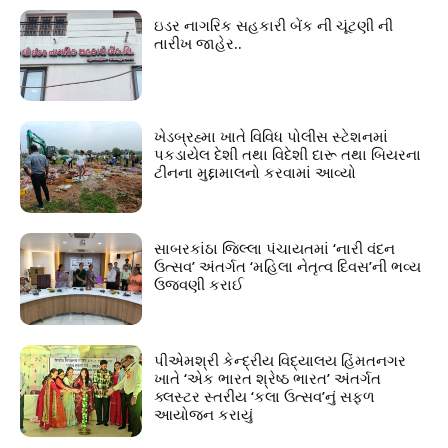
ઇડર નાગરિક સહકારી બેંક ની ચૂંટણી ની
તારીખ જાહેર..
ખેડબ્રહ્મા ખાતે વિવિધ પોલીસ સ્ટેશનમાં
પકડાયેલ દેશી તથા વિદેશી દારૂ તથા બિયરના
ટીનના મુદ્દામાલનો કરવામાં આવ્યો
સાબરકાંઠા જિલ્લા પંચાયતમાં ‘નારી વંદન
ઉત્સવ’ અંતર્ગત ‘મહિલા નેતૃત્વ દિવસ’ની ભવ્ય
ઉજવણી કરાઈ
પીએમશ્રી કેન્દ્રીય વિદ્યાલય હિંમતનગર
ખાતે ‘એક ભારત શ્રેષ્ઠ ભારત’ અંતર્ગત
ક્લસ્ટર સ્તરીય ‘કલા ઉત્સવ’નું સફળ
આયોજન કરાયું