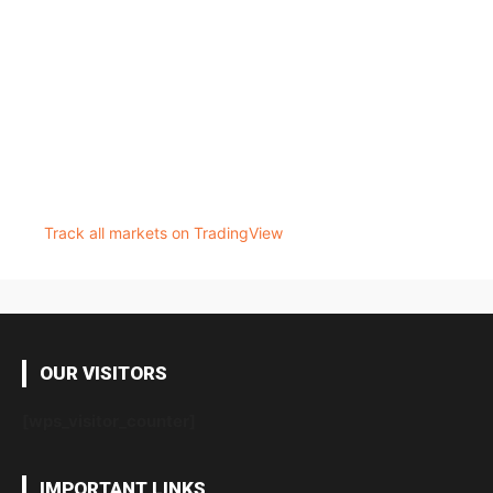
Track all markets on TradingView
OUR VISITORS
[wps_visitor_counter]
IMPORTANT LINKS