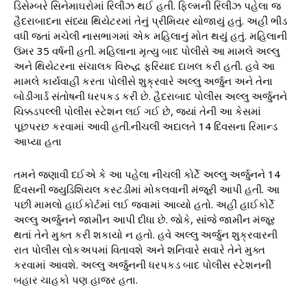
ડિસેમ્બરે સિનેમાઘરોમાં રિલીઝ થઈ હતી. ફિલ્મની રિલીઝ પહેલા જ
હૈદરાબાદના સંધ્યા થિયેટરમાં તેનું પ્રીમિયર યોજાયું હતું. અહીં ભીડ
વધી જતાં મચેલી નાસભાગમાં એક મહિલાનું મોત થયું હતું. મહિલાની
ઉંમર 35 વર્ષની હતી. મહિલાના મૃત્યુ બાદ પોલીસે આ મામલે અલ્લુ
અને થિયેટરના સંચાલક વિરુદ્ધ ફરિયાદ દાખલ કરી હતી. હવે આ
મામલે કાર્યવાહી કરતા પોલીસે શુક્રવારે અલ્લુ અર્જુન અને તેના
બોડીગાર્ડ સંતોષની ધરપકડ કરી છે. હૈદરાબાદ પોલીસ અલ્લુ અર્જુનને
ચિક્કડપલ્લી પોલીસ સ્ટેશન લઈ ગઈ છે, જ્યાં તેની આ કેસમાં
પૂછપરછ કરવામાં આવી હતી.નીચલી અદાલતે 14 દિવસના રિમાન્ડ
આપ્યા હતા
તમને જણાવી દઈએ કે આ પહેલા નીચલી કોર્ટે અલ્લુ અર્જુનને 14
દિવસની જ્યુડિશિયલ કસ્ટડીમાં મોકલવાની મંજૂરી આપી હતી. આ
પછી મામલો હાઈકોર્ટમાં લઈ જવામાં આવ્યો હતો. અહીં હાઈકોર્ટે
અલ્લુ અર્જુનને જામીન આપી દીધા છે. જોકે, સાંજે જામીન મંજૂર
થતાં તેને મુક્ત કરી શકાયો ન હતો. હવે અલ્લુ અર્જુન શુક્રવારની
રાત પોલીસ લોકઅપમાં વિતાવશે અને શનિવારે સવારે તેને મુક્ત
કરવામાં આવશે. અલ્લુ અર્જુનની ધરપકડ બાદ પોલીસ સ્ટેશનની
બહાર ચાહકો પણ હાજર હતા.