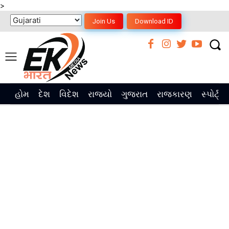
>
Join Us
Download ID
હોમ
દેશ
વિદેશ
રાજ્યો
ગુજરાત
રાજકારણ
સ્પોર્ટ્સ